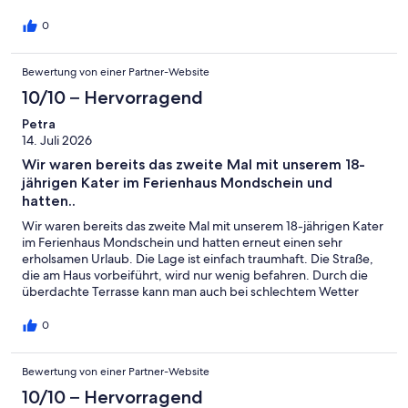
man wunderschöne Wanderungen durch die angrenzenden
Wälder unternehmen. Für uns und unseren Hund war das ideal.
0
Auch der Gastgeber war ausgesprochen freundlich, hilfsbereit
und jederzeit gut erreichbar. Wir haben uns rundum
Bewertung von einer Partner-Website
wohlgefühlt und können das Ferienhaus Mondschein von
Herzen weiterempfehlen. Vielen Dank für den schönen
10/10 – Hervorragend
Aufenthalt. Wir kommen sehr gerne wieder!
Petra
14. Juli 2026
Wir waren bereits das zweite Mal mit unserem 18-
jährigen Kater im Ferienhaus Mondschein und
hatten..
Wir waren bereits das zweite Mal mit unserem 18-jährigen Kater
im Ferienhaus Mondschein und hatten erneut einen sehr
erholsamen Urlaub. Die Lage ist einfach traumhaft. Die Straße,
die am Haus vorbeiführt, wird nur wenig befahren. Durch die
überdachte Terrasse kann man auch bei schlechtem Wetter
draußen sitzen und wenn es mal kalt werden sollte, sorgt der
Pelletofen für Gemütlichkeit im Haus. Die Vermieter sind
0
freundlich und unkompliziert. Wir freuen uns schon auf unseren
nächsten Urlaub.
Bewertung von einer Partner-Website
10/10 – Hervorragend