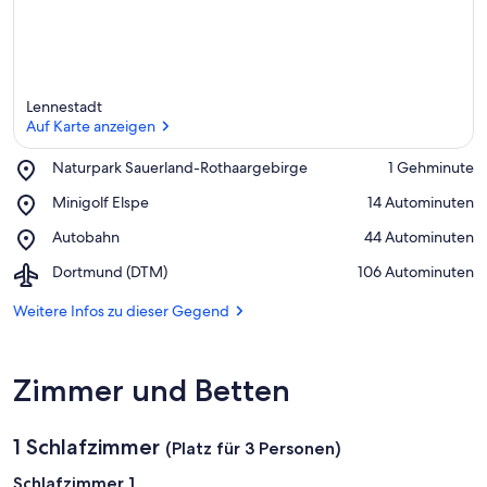
Lennestadt
Auf Karte anzeigen
Place,
Naturpark Sauerland-Rothaargebirge
‪1 Gehminute‬
Naturpark
Auf Karte anzeigen
Place,
Minigolf Elspe
‪14 Autominuten‬
Sauerland-
Minigolf
Rothaargebirge
Place,
Autobahn
‪44 Autominuten‬
Elspe
Autobahn
Airport,
Dortmund (DTM)
‪106 Autominuten‬
Dortmund
(DTM)
Weitere Infos zu dieser Gegend
Zimmer und Betten
1 Schlafzimmer
(Platz für 3 Personen)
Schlafzimmer 1