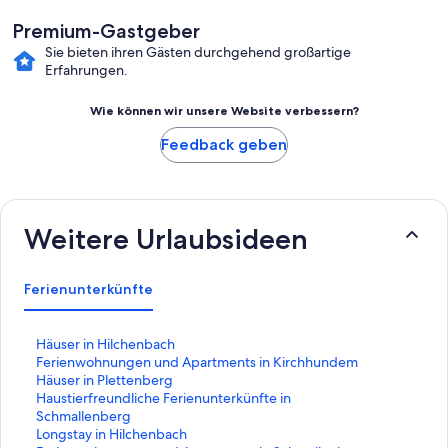
Premium-Gastgeber
Sie bieten ihren Gästen durchgehend großartige
Erfahrungen.
Wie können wir unsere Website verbessern?
Feedback geben
Weitere Urlaubsideen
Ferienunterkünfte
L
Häuser in Hilchenbach
i
L
Ferienwohnungen und Apartments in Kirchhundem
n
i
L
Häuser in Plettenberg
k
n
i
L
Haustierfreundliche Ferienunterkünfte in
,
k
n
i
Schmallenberg
d
,
k
n
L
Longstay in Hilchenbach