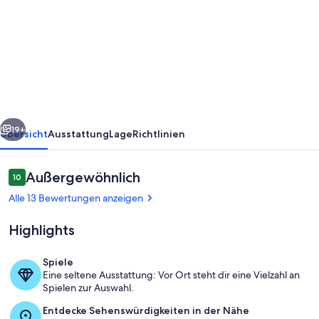
Ferienhof
Verse:
Gemütliches
Ferienhaus
Mondschein
in
rück
Weiter
idyllischer
19+
Übersicht
Ausstattung
Lage
Richtlinien
Lage
Bewertungen
Außergewöhnlich
10
10 von 10.
Alle 13 Bewertungen anzeigen
Highlights
Spiele
Eine seltene Ausstattung: Vor Ort steht dir eine Vielzahl an
Terrasse mit Blick in die Natur.
Spielen zur Auswahl.
Entdecke Sehenswürdigkeiten in der Nähe