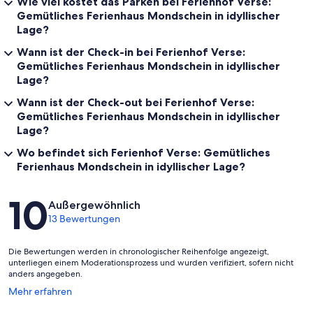
Wie viel kostet das Parken bei Ferienhof Verse:
Gemütliches Ferienhaus Mondschein in idyllischer
Lage?
Wann ist der Check-in bei Ferienhof Verse:
Gemütliches Ferienhaus Mondschein in idyllischer
Lage?
Wann ist der Check-out bei Ferienhof Verse:
Gemütliches Ferienhaus Mondschein in idyllischer
Lage?
Wo befindet sich Ferienhof Verse: Gemütliches
Ferienhaus Mondschein in idyllischer Lage?
Bewertungen
10
Außergewöhnlich
13 Bewertungen
Die Bewertungen werden in chronologischer Reihenfolge angezeigt,
unterliegen einem Moderationsprozess und wurden verifiziert, sofern nicht
anders angegeben.
Wird
Mehr erfahren
in