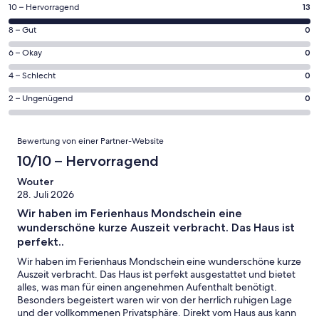
einem
13
10 – Hervorragend
13
neuen
von
Fenster
0
8 – Gut
0
insgesamt
geöffnet
von
13
0
6 – Okay
0
insgesamt
Gästebewertungen
von
13
0
4 – Schlecht
0
haben
insgesamt
Gästebewertungen
von
eine
13
0
2 – Ungenügend
0
haben
insgesamt
Bewertung
Gästebewertungen
von
eine
13
von
haben
insgesamt
Bewertungen
Bewertung
Gästebewertungen
10
Bewertung von einer Partner-Website
eine
13
von
haben
-
Bewertung
Gästebewertungen
10/10 – Hervorragend
8
eine
Hervorragend
von
haben
-
Bewertung
Wouter
6
eine
Gut
28. Juli 2026
von
-
Bewertung
4
Wir haben im Ferienhaus Mondschein eine
Okay
von
-
wunderschöne kurze Auszeit verbracht. Das Haus ist
2
Schlecht
perfekt..
-
Wir haben im Ferienhaus Mondschein eine wunderschöne kurze
Ungenügend
Auszeit verbracht. Das Haus ist perfekt ausgestattet und bietet
alles, was man für einen angenehmen Aufenthalt benötigt.
Besonders begeistert waren wir von der herrlich ruhigen Lage
und der vollkommenen Privatsphäre. Direkt vom Haus aus kann