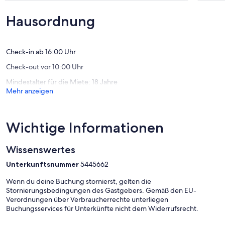
Sunder
Außergewöhnlich,
10,
(Sauerla
(9
Wunder
Hausordnung
Bewertungen)
(42
Bewert
Check-in ab 16:00 Uhr
Check-out vor 10:00 Uhr
Mindestalter für die Miete: 18 Jahre
Mehr anzeigen
Wichtige Informationen
Wissenswertes
Unterkunftsnummer
5445662
Wenn du deine Buchung stornierst, gelten die
Stornierungsbedingungen des Gastgebers. Gemäß den EU-
Verordnungen über Verbraucherrechte unterliegen
Buchungsservices für Unterkünfte nicht dem Widerrufsrecht.