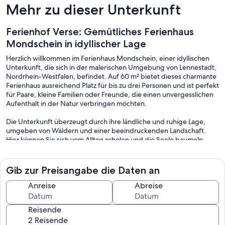
Mehr zu dieser Unterkunft
Ferienhof Verse: Gemütliches Ferienhaus
Mondschein in idyllischer Lage
Herzlich willkommen im Ferienhaus Mondschein, einer idyllischen
Unterkunft, die sich in der malerischen Umgebung von Lennestadt,
Nordrhein-Westfalen, befindet. Auf 60 m² bietet dieses charmante
Ferienhaus ausreichend Platz für bis zu drei Personen und ist perfekt
für Paare, kleine Familien oder Freunde, die einen unvergesslichen
Aufenthalt in der Natur verbringen möchten.
Die Unterkunft überzeugt durch ihre ländliche und ruhige Lage,
umgeben von Wäldern und einer beeindruckenden Landschaft.
Hier können Sie sich vom Alltag erholen und die Seele baumeln
lassen. Das Ferienhaus ist freistehend und verfügt über eine eigene
Terrasse, auf der Sie in der warmen Jahreszeit entspannen und den
Grillplatz nutzen können.
Gib zur Preisangabe die Daten an
Im Inneren des Hauses erwartet Sie eine gemütliche und
Anreise
Abreise
geschmackvolle Einrichtung. Das offene Wohnzimmer bietet einen
einladenden Essbereich sowie einen komfortablen Sofa- und
Reisende
Sesselbereich, perfekt für entspannte Abende vor dem Kaminofen.
Hier können Sie dem Rauschen des Feuers lauschen oder sich mit