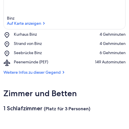
Binz
Auf Karte anzeigen
Place,
Kurhaus Binz
‪4 Gehminuten‬
Kurhaus
Auf Karte anzeigen
Place,
Strand von Binz
‪4 Gehminuten‬
Binz
Strand
Place,
Seebrücke Binz
‪6 Gehminuten‬
von
Seebrücke
Binz
Airport,
Peenemünde (PEF)
‪149 Autominuten‬
Binz
Peenemünde
(PEF)
Weitere Infos zu dieser Gegend
Zimmer und Betten
1 Schlafzimmer
(Platz für 3 Personen)