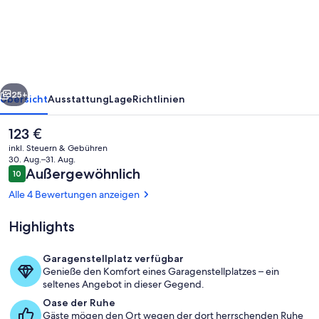
Pension
Villa
Sanddorn
rück
Weiter
25+
Übersicht
Ausstattung
Lage
Richtlinien
Der
123 €
aktuelle
inkl. Steuern & Gebühren
Preis
30. Aug.–31. Aug.
beträgt
Bewertungen
Außergewöhnlich
10
10 von 10.
123 €.
Alle 4 Bewertungen anzeigen
Highlights
Sauna
Garagenstellplatz verfügbar
Genieße den Komfort eines Garagenstellplatzes – ein
seltenes Angebot in dieser Gegend.
Oase der Ruhe
Gäste mögen den Ort wegen der dort herrschenden Ruhe