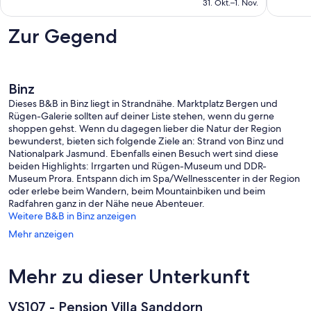
beträgt
-
31. Okt.–1. Nov.
196 €
Fewo
mit
Zur Gegend
Binz
Binz
Dieses B&B in Binz liegt in Strandnähe. Marktplatz Bergen und
Rügen-Galerie sollten auf deiner Liste stehen, wenn du gerne
shoppen gehst. Wenn du dagegen lieber die Natur der Region
bewunderst, bieten sich folgende Ziele an: Strand von Binz und
Nationalpark Jasmund. Ebenfalls einen Besuch wert sind diese
beiden Highlights: Irrgarten und Rügen-Museum und DDR-
Museum Prora. Entspann dich im Spa/Wellnesscenter in der Region
oder erlebe beim Wandern, beim Mountainbiken und beim
Radfahren ganz in der Nähe neue Abenteuer.
Weitere B&B in Binz anzeigen
Mehr anzeigen
Mehr zu dieser Unterkunft
VS107 - Pension Villa Sanddorn