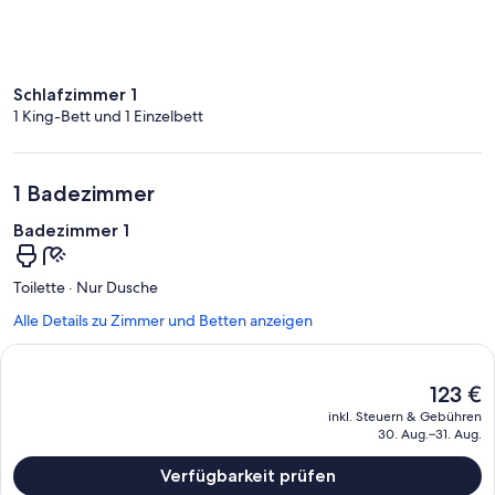
Schlafzimmer 1
1 King-Bett und 1 Einzelbett
1 Badezimmer
Badezimmer 1
Toilette · Nur Dusche
Alle Details zu Zimmer und Betten anzeigen
Der
123 €
aktuelle
inkl. Steuern & Gebühren
Preis
30. Aug.–31. Aug.
beträgt
123 €.
Verfügbarkeit prüfen