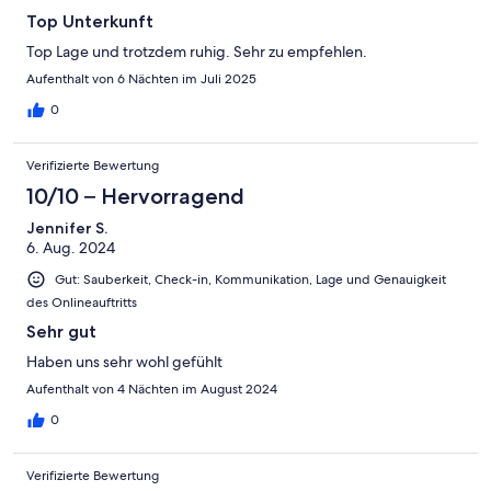
Top Unterkunft
Top Lage und trotzdem ruhig. Sehr zu empfehlen.
Die Anreise ist von 12:00 bis 20:00 und die Abreise von 08:00 bis
10:00 möglich.
Aufenthalt von 6 Nächten im Juli 2025
0
Verifizierte Bewertung
10/10 – Hervorragend
Jennifer S.
6. Aug. 2024
Gut: Sauberkeit, Check-in, Kommunikation, Lage und Genauigkeit
des Onlineauftritts
Sehr gut
Haben uns sehr wohl gefühlt
Aufenthalt von 4 Nächten im August 2024
0
Verifizierte Bewertung