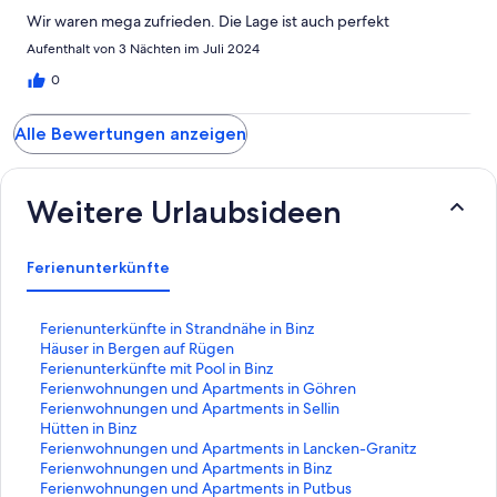
Wir waren mega zufrieden. Die Lage ist auch perfekt
Aufenthalt von 3 Nächten im Juli 2024
0
Alle Bewertungen anzeigen
Weitere Urlaubsideen
Ferienunterkünfte
L
Ferienunterkünfte in Strandnähe in Binz
i
L
Häuser in Bergen auf Rügen
n
i
L
Ferienunterkünfte mit Pool in Binz
k
n
i
L
Ferienwohnungen und Apartments in Göhren
,
k
n
i
L
Ferienwohnungen und Apartments in Sellin
d
,
k
n
i
L
Hütten in Binz
e
d
,
k
n
i
L
Ferienwohnungen und Apartments in Lancken-Granitz
r
e
d
,
k
n
i
L
Ferienwohnungen und Apartments in Binz
d
r
e
d
,
k
n
i
L
Ferienwohnungen und Apartments in Putbus