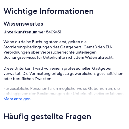
Wichtige Informationen
Das Wohlfühlambiente, die warmen Farben, der Hauch von
Sanddorn in unseren Pensionszimmer wird Sie verzaubern. Starten
Wissenswertes
Sie den Tag gestärkt mit einem Frühstück in unserem hauseigenen
Unterkunftsnummer
5409451
Café Carlsson's.
Täglich bieten wir Ihnen ein süßes und herzhaftes
Wenn du deine Buchung stornierst, gelten die
Frühstücksangebot (belegte Brötchen, Croissants, Eierspeisen,
Stornierungsbedingungen des Gastgebers. Gemäß den EU-
Joghurt, Obst, Müsli sowie leckere Versuchungen und
Verordnungen über Verbraucherrechte unterliegen
Kaffeespezialitäten) zur Auswahl an. Von 7:30 bis 11:00 Uhr können
Buchungsservices für Unterkünfte nicht dem Widerrufsrecht.
Sie im Café ein kleines Frühstück entgeltlich zu sich nehmen. Es
stehen Ihnen Sitzgelegenheiten ohne Tischreservierung und eine
Diese Unterkunft wird von einem professionellen Gastgeber
angeschlossene Terrasse zur Verfügung. Wenn Sie es bevorzugen,
verwaltet. Die Vermietung erfolgt zu gewerblichen, geschäftlichen
können Sie Ihr Frühstück auch in Ruhe auf Ihrem Zimmer oder
oder beruflichen Zwecken.
Balkon genießen.
Für zusätzliche Personen fallen möglicherweise Gebühren an, die
Die Verfügbarkeiten unserer begrenzten - gebührenpflichtigen
abhängig von den Bestimmungen der Unterkunft variieren können.
Parkplätze für die Pension Sanddorn, sind unbedingt vorab
Mehr anzeigen
telefonisch oder per Email abzuklären.
Ihr Komfort Doppelzimmer verfügt über ein Doppelbett mit:
Häufig gestellte Fragen