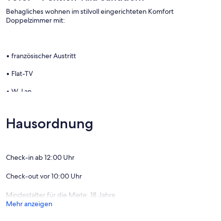
Behagliches wohnen im stilvoll eingerichteten Komfort
Doppelzimmer mit:
• französischer Austritt
• Flat-TV
• W-Lan
• Minikühlschrank/ Wasserkocher
Hausordnung
• kleines Tee- und Kaffeesortiment
• Safe
Check-in ab 12:00 Uhr
• Modernes Bad mit Dusche und WC
Check-out vor 10:00 Uhr
• Handtuchwärmer
Mindestalter für die Miete: 18 Jahre
• Fußbodenheizung
Mehr anzeigen
• Haartrockner