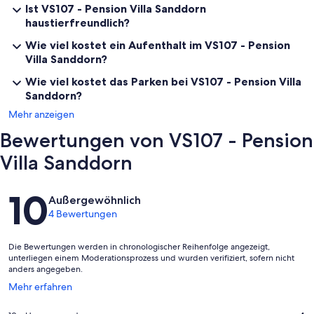
Ist VS107 - Pension Villa Sanddorn
haustierfreundlich?
• getrennter Matratze und Lattenrost
Wie viel kostet ein Aufenthalt im VS107 - Pension
• höhenverstellbarem Kopf- und Fußteil
Villa Sanddorn?
Wie viel kostet das Parken bei VS107 - Pension Villa
• Maße 180 x 200 cm
Sanddorn?
Mehr anzeigen
Aufbettung möglich!
Bewertungen von VS107 - Pension
Villa Sanddorn
Unsere Pension Villa Sanddorn, zentral im althistorischen Ortskern
des Ostseebad Binz, bietet mehrere Komfort-Doppelzimmer
Bewertungen
10
(Nichtraucher), teilweise mit Balkon sowie einem Fahrstuhl über alle
Außergewöhnlich
Etagen.
4 Bewertungen
Die Bewertungen werden in chronologischer Reihenfolge angezeigt,
Die Zimmer sind stilvoll mit Doppelbetten, Flat-TV, Mini-
unterliegen einem Moderationsprozess und wurden verifiziert, sofern nicht
anders angegeben.
Kühlschrank und kostenlosem Wlan-Zugang ausgestattet. Die
Bäder mit Dusche/WC verfügen zudem über Handtuchwärmer, Fön
Wird
Mehr erfahren
und Fußbodenheizung. Ein Wasserkocher mit kleinem Tee- und
in
Kaffesortiment steht Ihnen ebenfalls täglich für ein Heißgetränk
einem