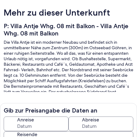
Mehr zu dieser Unterkunft
P: Villa Antje Whg. 08 mit Balkon - Villa Antje
Whg. 08 mit Balkon
Die Villa Antje ist ein moderner Neubau und befindet sich in
unmittelbarer Nähe zum Zentrum (300m) im Ostseebad Göhren, in
einer ruhigen Seitenstraße. Wo all das, was für einen entspannten
Urlaub nötig ist, vorgefunden wird. Ob Bushaltestelle, Supermarkt,
Bäckerei, Restaurants und Café´s, Geldautomat, Apotheke und Arzt
Fahrrad- Verleih, Bahnhof etc. Der Nordstrand mit seiner Seebrücke
liegt ca. 10 Gehminuten entfernt. Von der Seebrücke besteht die
Möglichkeit per Schiff Ausflugsfahrten (Kreidefelsen) zu buchen.
Die Bernsteinpromenade mit Restaurants, Geschäften und Café´s
lädt zum Verweilen ein. Der naturbelassene Südstrand liegt
ebenfalls nur 10 Gehminuten entfernt. Spaziergänge an den
kilometerlangen Stränden oder in den Buchenwäldern entlang der
Steilküste, Radtouren oder Ausflugsfahrten, sind nur einige
Gib zur Preisangabe die Daten an
Möglichkeiten die Umgebung zu entdecken.
Anreise
Abreise
Reisende
Villa Antje Whg. 08 mit Balkon: