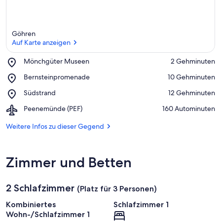
Göhren
Auf Karte anzeigen
Place,
Mönchgüter Museen
‪2 Gehminuten‬
Mönchgüter
Auf Karte anzeigen
Place,
Bernsteinpromenade
‪10 Gehminuten‬
Museen
Bernsteinpromenade
Place,
Südstrand
‪12 Gehminuten‬
Südstrand
Airport,
Peenemünde (PEF)
‪160 Autominuten‬
Peenemünde
(PEF)
Weitere Infos zu dieser Gegend
Zimmer und Betten
2 Schlafzimmer
(Platz für 3 Personen)
Kombiniertes
Schlafzimmer 1
Wohn-/Schlafzimmer 1