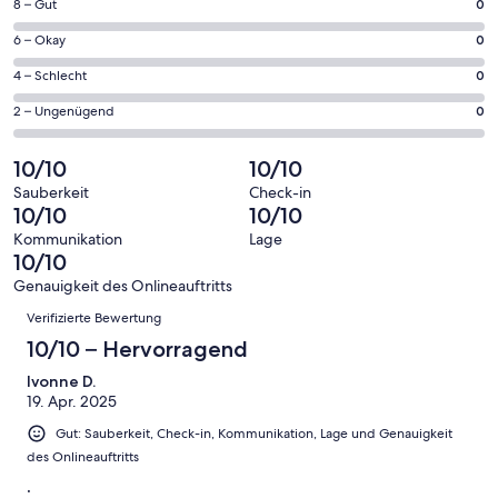
Fenster
0
8 – Gut
0
insgesamt
geöffnet
von
1
0
6 – Okay
0
insgesamt
Gästebewertungen
von
1
0
4 – Schlecht
0
haben
insgesamt
Gästebewertungen
von
eine
1
0
2 – Ungenügend
0
haben
insgesamt
Bewertung
Gästebewertungen
von
eine
1
von
haben
insgesamt
10/10
10/10
Bewertung
Gästebewertungen
10
eine
1
von
haben
Sauberkeit
Check-in
-
Bewertung
Gästebewertungen
10/10
10/10
8
eine
Hervorragend
von
haben
-
Bewertung
Kommunikation
Lage
6
eine
10/10
Gut
von
-
Bewertung
4
Genauigkeit des Onlineauftritts
Okay
von
Bewertungen
-
Verifizierte Bewertung
2
Schlecht
-
10/10 – Hervorragend
Ungenügend
Ivonne D.
19. Apr. 2025
Gut: Sauberkeit, Check-in, Kommunikation, Lage und Genauigkeit
des Onlineauftritts
.