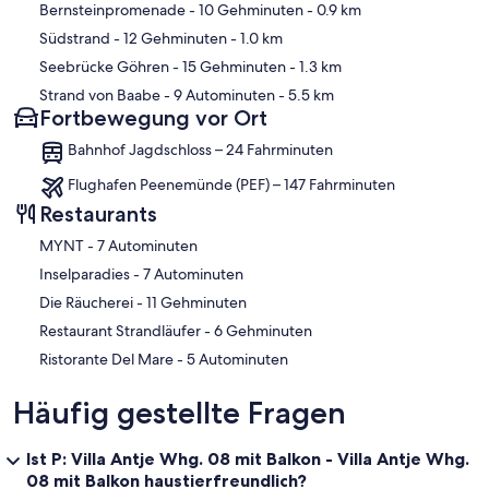
Bernsteinpromenade
- 10 Gehminuten
- 0.9 km
Südstrand
- 12 Gehminuten
- 1.0 km
Seebrücke Göhren
- 15 Gehminuten
- 1.3 km
Strand von Baabe
- 9 Autominuten
- 5.5 km
Fortbewegung vor Ort
Bahnhof Jagdschloss – 24 Fahrminuten
Flughafen Peenemünde (PEF) – 147 Fahrminuten
Restaurants
‪MYNT - ‬7 Autominuten
‪Inselparadies - ‬7 Autominuten
‪Die Räucherei - ‬11 Gehminuten
‪Restaurant Strandläufer - ‬6 Gehminuten
‪Ristorante Del Mare - ‬5 Autominuten
Häufig gestellte Fragen
Ist P: Villa Antje Whg. 08 mit Balkon - Villa Antje Whg.
08 mit Balkon haustierfreundlich?