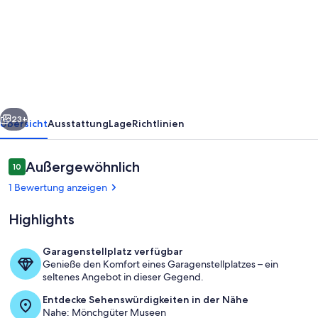
Villa
Antje
Whg.
08
mit
rück
Weiter
Balkon
23+
Übersicht
Ausstattung
Lage
Richtlinien
-
Villa
Bewertungen
Außergewöhnlich
10
10 von 10.
Antje
1 Bewertung anzeigen
Whg.
Highlights
08
mit
Garagenstellplatz verfügbar
Balkon
Genieße den Komfort eines Garagenstellplatzes – ein
Villa Antje
seltenes Angebot in dieser Gegend.
Entdecke Sehenswürdigkeiten in der Nähe
Nahe: Mönchgüter Museen