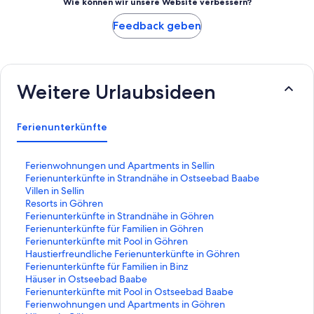
Wie können wir unsere Website verbessern?
Feedback geben
Weitere Urlaubsideen
Ferienunterkünfte
L
Ferienwohnungen und Apartments in Sellin
i
L
Ferienunterkünfte in Strandnähe in Ostseebad Baabe
n
i
L
Villen in Sellin
k
n
i
L
Resorts in Göhren
,
k
n
i
L
Ferienunterkünfte in Strandnähe in Göhren
d
,
k
n
i
L
Ferienunterkünfte für Familien in Göhren
e
d
,
k
n
i
L
Ferienunterkünfte mit Pool in Göhren
r
e
d
,
k
n
i
L
Haustierfreundliche Ferienunterkünfte in Göhren
d
r
e
d
,
k
n
i
L
Ferienunterkünfte für Familien in Binz
i
d
r
e
d
,
k
n
i
L
Häuser in Ostseebad Baabe
e
i
d
r
e
d
,
k
n
i
L
Ferienunterkünfte mit Pool in Ostseebad Baabe
f
e
i
d
r
e
d
,
k
n
i
L
Ferienwohnungen und Apartments in Göhren