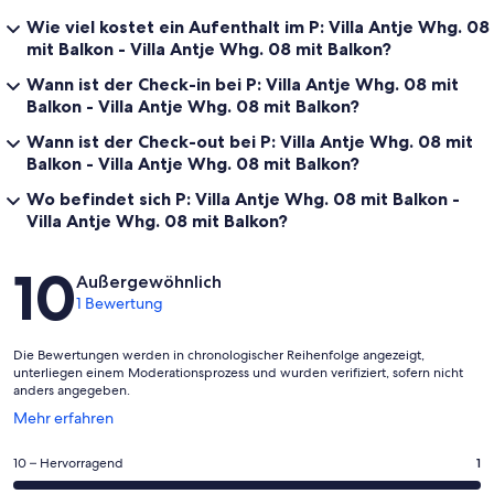
Wie viel kostet ein Aufenthalt im P: Villa Antje Whg. 08
mit Balkon - Villa Antje Whg. 08 mit Balkon?
Wann ist der Check-in bei P: Villa Antje Whg. 08 mit
Balkon - Villa Antje Whg. 08 mit Balkon?
Wann ist der Check-out bei P: Villa Antje Whg. 08 mit
Balkon - Villa Antje Whg. 08 mit Balkon?
Wo befindet sich P: Villa Antje Whg. 08 mit Balkon -
Villa Antje Whg. 08 mit Balkon?
Bewertungen
10
Außergewöhnlich
1 Bewertung
Die Bewertungen werden in chronologischer Reihenfolge angezeigt,
unterliegen einem Moderationsprozess und wurden verifiziert, sofern nicht
anders angegeben.
Wird
Mehr erfahren
in
einem
1
10 – Hervorragend
1
neuen
von