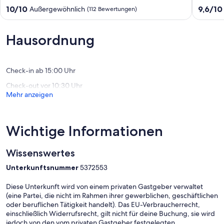
m)
OT
10.0
9.6
10/10
9,6/10
Außergewöhnlich
(112 Bewertungen)
mit
Dolgenb
von
von
eigenem
Heidese
10,
10,
Steg,
Außergewöhnlich,
Außerge
Hausordnung
Sitzecke
(112
(36
auf
Bewertungen)
Bewert
dem
Wasser
Check-in ab 15:00 Uhr
Königs
Check-out vor 10:30 Uhr
Wusterhausen
Mehr anzeigen
OT
Zernsdorf
Wichtige Informationen
Wissenswertes
Unterkunftsnummer
5372553
Diese Unterkunft wird von einem privaten Gastgeber verwaltet
(eine Partei, die nicht im Rahmen ihrer gewerblichen, geschäftlichen
oder beruflichen Tätigkeit handelt). Das EU-Verbraucherrecht,
einschließlich Widerrufsrecht, gilt nicht für deine Buchung, sie wird
jedoch von den vom privaten Gastgeber festgelegten