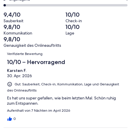
haben
insgesamt
Bewertung
Gästebewertungen
von
eine
62
von
haben
insgesamt
9,4/10
10/10
Bewertung
Gästebewertungen
10
eine
62
von
haben
Sauberkeit
Check-in
-
Bewertung
Gästebewertungen
9,8/10
10/10
8
eine
Hervorragend
von
haben
-
Bewertung
Kommunikation
Lage
6
eine
9,8/10
Gut
von
-
Bewertung
4
Genauigkeit des Onlineauftritts
Okay
von
Bewertungen
-
Verifizierte Bewertung
2
Schlecht
-
10/10 – Hervorragend
Ungenügend
Karsten F.
30. Apr. 2026
Gut: Sauberkeit, Check-in, Kommunikation, Lage und Genauigkeit
des Onlineauftritts
Es hat uns super gefallen, wie beim letzten Mal. Schön ruhig
zum Entspannen.
Aufenthalt von 7 Nächten im April 2026
0