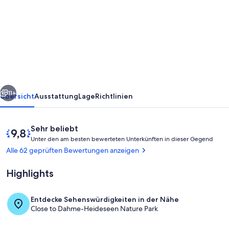
Idyllische
Holz-
Datscha
mit
Steg
und
rück
Weiter
Ruderboot
11+
Übersicht
Ausstattung
Lage
Richtlinien
vor
den
Bewertungen
9,8
Sehr beliebt
Toren
U
von
Unter den am besten bewerteten Unterkünften in dieser Gegend
n
10,
Alle 62 geprüften Bewertungen anzeigen
Berlins
t
Sehr
e
beliebt
Highlights
r
d
Entdecke Sehenswürdigkeiten in der Nähe
e
Außenansicht
Close to Dahme-Heideseen Nature Park
n