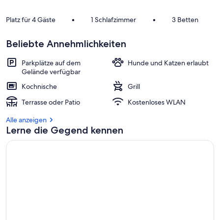
a
m
Platz für 4 Gäste
•
1 Schlafzimmer
•
3 Betten
b
e
Beliebte Annehmlichkeiten
s
t
Parkplätze auf dem
Hunde und Katzen erlaubt
e
Gelände verfügbar
n
Kochnische
Grill
b
e
Terrasse oder Patio
Kostenloses WLAN
w
e
Alle anzeigen
r
Lerne die Gegend kennen
t
e
t
e
n
U
n
t
e