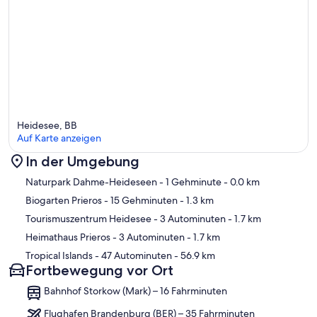
Heidesee, BB
Auf Karte anzeigen
In der Umgebung
Karte
Naturpark Dahme-Heideseen
- 1 Gehminute
- 0.0 km
Biogarten Prieros
- 15 Gehminuten
- 1.3 km
Tourismuszentrum Heidesee
- 3 Autominuten
- 1.7 km
Heimathaus Prieros
- 3 Autominuten
- 1.7 km
Tropical Islands
- 47 Autominuten
- 56.9 km
Fortbewegung vor Ort
Bahnhof Storkow (Mark) – 16 Fahrminuten
Flughafen Brandenburg (BER) – 35 Fahrminuten