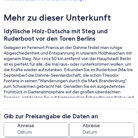
Mehr zu dieser Unterkunft
Idyllische Holz-Datscha mit Steg und
Ruderboot vor den Toren Berlins
Gelegen im Ferienort Prieros an der Dahme findet man ruhige
Abgeschiedenheit und Entspannung in unserem Holzhäuschen mit
eigenem Steg. Nur circa 50 km entfernt von der Hauptstadt Berlin
ist es perfekt für alle, die mal raus- oder runterkommen wollen, um
die Kräfte wieder aufzutanken. Erkunden Sie im Ruderboot (Mai bis
September) die Dahme-Seenlandschaft, die schon Theodor
Fontane in seinen "Wanderungen durch die Mark Brandenburg"
zum Schwärmen gebracht hat. Genießen Sie ein ausgedehntes
Frühstück in Gartenatmosphäre auf der großen überdachten
Terrasse; entdecken Sie auf harmonischen Fahrradtouren Natur und
Nachbardörfer - die malerische Landschaft rund um Prieros bietet
viel zu sehen.
Im Ort gibt es alles, was man für den Alltag braucht: einen gut
Gib zur Preisangabe die Daten an
sortierten Lebensmittelladen, ein Eiscafé, eine Arztpraxis,
Apotheke, Gastwirtschaften, Spielplätze, einen Hafen, einen Strand
Anreise
Abreise
und vieles mehr. Bei Bedarf ist das Mega-Center A10 am Berliner
Ring mit Kino, Bowling und Kinder-Express in weniger als 30