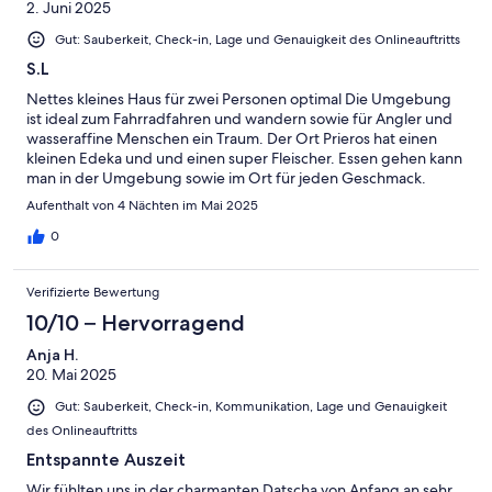
2. Juni 2025
Gut: Sauberkeit, Check-in, Lage und Genauigkeit des Onlineauftritts
S.L
Nettes kleines Haus für zwei Personen optimal Die Umgebung
ist ideal zum Fahrradfahren und wandern sowie für Angler und
wasseraffine Menschen ein Traum. Der Ort Prieros hat einen
kleinen Edeka und und einen super Fleischer. Essen gehen kann
man in der Umgebung sowie im Ort für jeden Geschmack.
Aufenthalt von 4 Nächten im Mai 2025
0
Verifizierte Bewertung
10/10 – Hervorragend
Anja H.
20. Mai 2025
Gut: Sauberkeit, Check-in, Kommunikation, Lage und Genauigkeit
des Onlineauftritts
Entspannte Auszeit
Wir fühlten uns in der charmanten Datscha von Anfang an sehr