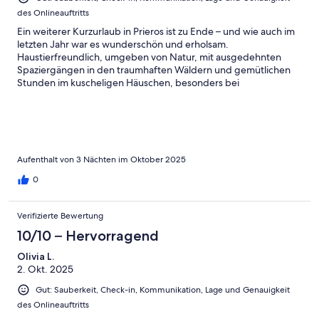
des Onlineauftritts
Ein weiterer Kurzurlaub in Prieros ist zu Ende – und wie auch im
letzten Jahr war es wunderschön und erholsam.
Haustierfreundlich, umgeben von Natur, mit ausgedehnten
Spaziergängen in den traumhaften Wäldern und gemütlichen
Stunden im kuscheligen Häuschen, besonders bei
Regenwetter.Ein herzliches Dankeschön an Familie Stärk und die
liebe Simone für ihre großartige Unterstützung und die
wundervolle Gastfreundschaft. Wir haben uns sehr wohlgefühlt
und schätzen Ihre Mühe und Herzlichkeit sehr. Auf ein baldiges
Wiedersehen.
Aufenthalt von 3 Nächten im Oktober 2025
0
Verifizierte Bewertung
10/10 – Hervorragend
Olivia L.
2. Okt. 2025
Gut: Sauberkeit, Check-in, Kommunikation, Lage und Genauigkeit
des Onlineauftritts