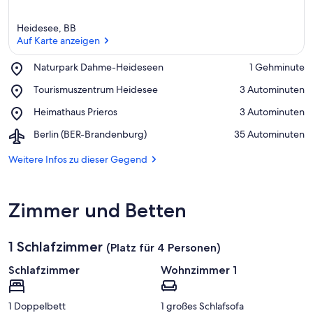
r
k
Heidesee, BB
ü
Auf Karte anzeigen
n
f
t
Place,
Naturpark Dahme-Heideseen
‪1 Gehminute‬
e
Naturpark
Auf Karte anzeigen
Place,
Tourismuszentrum Heidesee
‪3 Autominuten‬
n
Dahme-
Tourismuszentrum
Heideseen
Place,
Heimathaus Prieros
‪3 Autominuten‬
Heidesee
i
Heimathaus
n
Airport,
Berlin (BER-Brandenburg)
‪35 Autominuten‬
Prieros
Berlin
d
(BER-
Weitere Infos zu dieser Gegend
i
Brandenburg)
e
s
e
Zimmer und Betten
r
G
1 Schlafzimmer
(Platz für 4 Personen)
e
g
Schlafzimmer
Wohnzimmer 1
e
n
d
1 Doppelbett
1 großes Schlafsofa