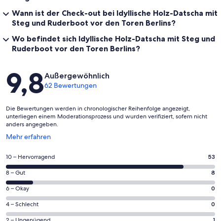
Wann ist der Check-out bei Idyllische Holz-Datscha mit
Steg und Ruderboot vor den Toren Berlins?
Wo befindet sich Idyllische Holz-Datscha mit Steg und
Ruderboot vor den Toren Berlins?
Bewertungen
9,8
Außergewöhnlich
62 Bewertungen
Die Bewertungen werden in chronologischer Reihenfolge angezeigt,
unterliegen einem Moderationsprozess und wurden verifiziert, sofern nicht
anders angegeben.
Wird
Mehr erfahren
in
einem
53
10 – Hervorragend
53
neuen
von
Fenster
8
8 – Gut
8
insgesamt
geöffnet
von
62
0
6 – Okay
0
insgesamt
Gästebewertungen
von
62
0
4 – Schlecht
0
haben
insgesamt
Gästebewertungen
von
eine
62
1
2 – Ungenügend
1