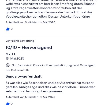
wohl, was nicht zuletzt am herzlichen Empfang durch Simone
lag.Trotz Regenwetters konnten wir draußen auf der
großzügigen überdachten Terrasse die frische Luft und das
Vogelgezwitscher genießen. Das zur Unterkunft gehörige
Ruderboot hat uns viel Freude bereitet und war ein
Aufenthalt von 3 Nächten im Mai 2025
angenehmer Ausgleich dafür, dass wir wetterbedingt keine
Spreewald-Kajaktour unternehmen konnten. Wir waren für ein
0
langes Wochenende da und wären gern noch länger geblieben.
Gerne wieder.
Verifizierte Bewertung
10/10 – Hervorragend
Gert L.
18. Mai 2025
Gut: Sauberkeit, Check-in, Kommunikation, Lage und Genauigkeit
des Onlineauftritts
Bungalowaufenthalt
Es war alles wie Beschrieben und der Aufenthalt hat mir sehr
gefallen. Ruhige Lage und alles wie beschrieben. Simone war
sehr nett und hat uns gut eingewiesen.
Aufenthalt von 5 Nächten im Mai 2025
0