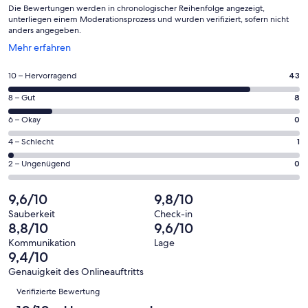
Die Bewertungen werden in chronologischer Reihenfolge angezeigt,
unterliegen einem Moderationsprozess und wurden verifiziert, sofern nicht
anders angegeben.
Wird
Mehr erfahren
in
einem
43
10 – Hervorragend
43
neuen
von
Fenster
8
8 – Gut
8
insgesamt
geöffnet
von
52
0
6 – Okay
0
insgesamt
Gästebewertungen
von
52
1
4 – Schlecht
1
haben
insgesamt
Gästebewertungen
von
eine
52
0
2 – Ungenügend
0
haben
insgesamt
Bewertung
Gästebewertungen
von
eine
52
von
haben
insgesamt
9,6/10
9,8/10
Bewertung
Gästebewertungen
10
eine
52
von
haben
Sauberkeit
Check-in
-
Bewertung
Gästebewertungen
8,8/10
9,6/10
8
eine
Hervorragend
von
haben
-
Bewertung
Kommunikation
Lage
6
eine
9,4/10
Gut
von
-
Bewertung
4
Genauigkeit des Onlineauftritts
Okay
von
Bewertungen
-
Verifizierte Bewertung
2
Schlecht