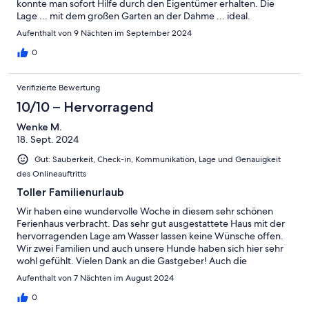
konnte man sofort Hilfe durch den Eigentümer erhalten. Die
Lage ... mit dem großen Garten an der Dahme ... ideal.
Aufenthalt von 9 Nächten im September 2024
0
Verifizierte Bewertung
10/10 – Hervorragend
Wenke M.
18. Sept. 2024
Gut: Sauberkeit, Check-in, Kommunikation, Lage und Genauigkeit
des Onlineauftritts
Toller Familienurlaub
Wir haben eine wundervolle Woche in diesem sehr schönen
Ferienhaus verbracht. Das sehr gut ausgestattete Haus mit der
hervorragenden Lage am Wasser lassen keine Wünsche offen.
Wir zwei Familien und auch unsere Hunde haben sich hier sehr
wohl gefühlt. Vielen Dank an die Gastgeber! Auch die
Kommunikation mit Ihnen und der Hausdame waren prompt
Aufenthalt von 7 Nächten im August 2024
und sehr nett. Wir werden bestimmt wiederkommen.
0