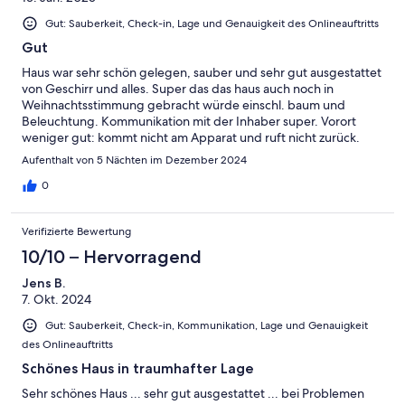
Gut: Sauberkeit, Check-in, Lage und Genauigkeit des Onlineauftritts
Gut
Haus war sehr schön gelegen, sauber und sehr gut ausgestattet
von Geschirr und alles. Super das das haus auch noch in
Weihnachtsstimmung gebracht würde einschl. baum und
Beleuchtung. Kommunikation mit der Inhaber super. Vorort
weniger gut: kommt nicht am Apparat und ruft nicht zurück.
Internet hat nicht funktioniert weil da unversehen ein kabel in
Aufenthalt von 5 Nächten im Dezember 2024
die gegend kaputt war. Ohne ist dan herausforderung mit 3
Teenager. Von kompenzierung ist nichts angeboten würden.
0
Ingesammt sehr schöne Aufenthalt
Verifizierte Bewertung
10/10 – Hervorragend
Jens B.
7. Okt. 2024
Gut: Sauberkeit, Check-in, Kommunikation, Lage und Genauigkeit
des Onlineauftritts
Schönes Haus in traumhafter Lage
Sehr schönes Haus ... sehr gut ausgestattet ... bei Problemen