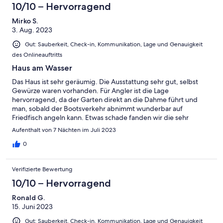
10/10 – Hervorragend
Mirko S.
3. Aug. 2023
Gut: Sauberkeit, Check-in, Kommunikation, Lage und Genauigkeit
des Onlineauftritts
Haus am Wasser
Das Haus ist sehr geräumig. Die Ausstattung sehr gut, selbst
Gewürze waren vorhanden. Für Angler ist die Lage
hervorragend, da der Garten direkt an die Dahme führt und
man, sobald der Bootsverkehr abnimmt wunderbar auf
Friedfisch angeln kann. Etwas schade fanden wir die sehr
sporadische Gartenmöbelausstattung. Da könnte man noch ein
Aufenthalt von 7 Nächten im Juli 2023
wenig nachbessern.
0
Verifizierte Bewertung
10/10 – Hervorragend
Ronald G.
15. Juni 2023
Gut: Sauberkeit, Check-in, Kommunikation, Lage und Genauigkeit