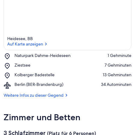
Heidesee, BB
Auf Karte anzeigen
Place,
Naturpark Dahme-Heideseen
‪1 Gehminute‬
Naturpark
Auf Karte anzeigen
Place,
Ziestsee
‪7 Gehminuten‬
Dahme-
Ziestsee
Heideseen
Place,
Kolberger Badestelle
‪13 Gehminuten‬
Kolberger
Airport,
Berlin (BER-Brandenburg)
‪34 Autominuten‬
Badestelle
Berlin
(BER-
Weitere Infos zu dieser Gegend
Brandenburg)
Zimmer und Betten
3 Schlafzimmer
(Platz für 6 Personen)