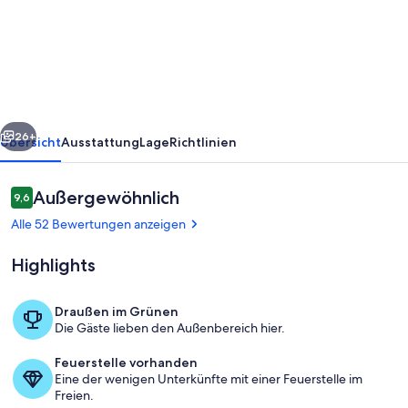
am
Fluss
mit
großem
Grundstück
rück
Weiter
in
26+
Übersicht
Ausstattung
Lage
Richtlinien
absoluter
Ruhe.
Bewertungen
Außergewöhnlich
9,6
9,6 von 10.
Alle 52 Bewertungen anzeigen
Highlights
Draußen im Grünen
Die Gäste lieben den Außenbereich hier.
Wohnbereich
Feuerstelle vorhanden
Eine der wenigen Unterkünfte mit einer Feuerstelle im
Freien.