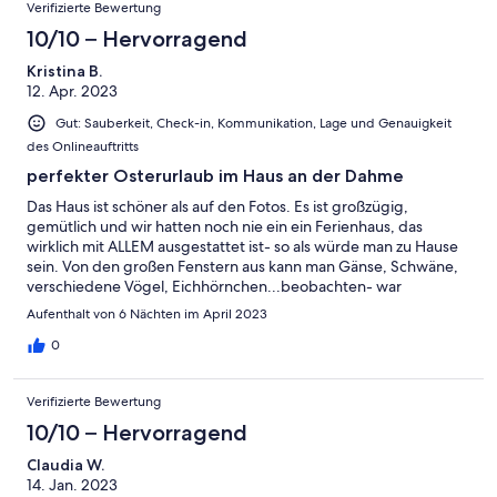
Verifizierte Bewertung
10/10 – Hervorragend
Kristina B.
12. Apr. 2023
Gut: Sauberkeit, Check-in, Kommunikation, Lage und Genauigkeit
des Onlineauftritts
perfekter Osterurlaub im Haus an der Dahme
Das Haus ist schöner als auf den Fotos. Es ist großzügig,
gemütlich und wir hatten noch nie ein ein Ferienhaus, das
wirklich mit ALLEM ausgestattet ist- so als würde man zu Hause
sein. Von den großen Fenstern aus kann man Gänse, Schwäne,
verschiedene Vögel, Eichhörnchen...beobachten- war
Lieblingsplatz der Kids. Wir hatten eine wunderschöne Zeit und
Aufenthalt von 6 Nächten im April 2023
können dieses Haus nur empfehlen!.
0
Verifizierte Bewertung
10/10 – Hervorragend
Claudia W.
14. Jan. 2023