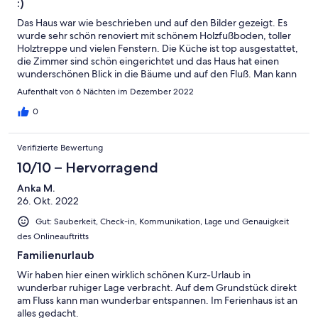
:)
Das Haus war wie beschrieben und auf den Bilder gezeigt. Es
wurde sehr schön renoviert mit schönem Holzfußboden, toller
Holztreppe und vielen Fenstern. Die Küche ist top ausgestattet,
die Zimmer sind schön eingerichtet und das Haus hat einen
wunderschönen Blick in die Bäume und auf den Fluß. Man kann
schöne Spaziergänge direkt ab der Haustür machen oder
Aufenthalt von 6 Nächten im Dezember 2022
Neujahrsbaden im fußläufig erreichbaren See gehen. Bei
unserer Ankunft stand sogar ein kleiner Tannenbaum bereit,
0
sowie ein Adventskranz und das Haus war mit Lichtern hübsch
dekoriert. Einziges kleines Manko war, dass das Haus sehr
Verifizierte Bewertung
hellhörig ist und es keine Tür zwischen Erdgeschoss und erstem
Stock gibt – dadurch ist das Haus zwar sehr schön offen, aber
10/10 – Hervorragend
man hört eben auch alles aus der Küche/dem Wohnzimmer
Anka M.
oben in den Schlafräumen.
26. Okt. 2022
Gut: Sauberkeit, Check-in, Kommunikation, Lage und Genauigkeit
des Onlineauftritts
Familienurlaub
Wir haben hier einen wirklich schönen Kurz-Urlaub in
wunderbar ruhiger Lage verbracht. Auf dem Grundstück direkt
am Fluss kann man wunderbar entspannen. Im Ferienhaus ist an
alles gedacht.