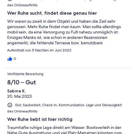
des Onlineauftritts
Wer Ruhe sucht, findet diese genau hier
Wir waren zu zweit in dem Objekt und haben die Zeit sehr
genossen. Mehr Ruhe findet man kaum. Man sollte allerdings
mobil sein, da eine Versorgung zu Fuß nahezu unmöglich ist.
Einziges Manko ist, wie schon in anderen Rezensionen
angemerkt, die fehlende Terrasse bzw. benutzbare
Gartenmöbel, sowie die doch recht unbequemen Betten (aus
Aufenthalt von 5 Nächten im Juni 2023
den schwedischen Möbelhaus).
0
Verifizierte Bewertung
8/10 – Gut
Sabine K.
20. Mai 2023
Gut: Sauberkeit, Check-in, Kommunikation, Lage und Genauigkeit
des Onlineauftritts
Wer Ruhe liebt ist hier richtig
Traumhafte ruhige Lage direkt am Wasser. Bootsverleih in der
Nähe Gute Ausstattung und viel Platz Matratzen könnten zum