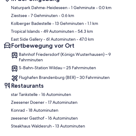
Karte
Naturpark Dahme-Heideseen
- 1 Gehminute
- 0.0 km
Ziestsee
- 7 Gehminuten
- 0.6 km
Kolberger Badestelle
- 13 Gehminuten
- 1.1 km
Tropical Islands
- 49 Autominuten
- 54.3 km
East Side Gallery
- 61 Autominuten
- 47.0 km
Fortbewegung vor Ort
Bahnhof Friedersdorf (Königs Wusterhausen) – 9
Fahrminuten
S-Bahn-Station Wildau – 25 Fahrminuten
Flughafen Brandenburg (BER) – 30 Fahrminuten
Restaurants
‪star Tankstelle - ‬16 Autominuten
‪Zeesener Doener - ‬17 Autominuten
‪Konrad - ‬18 Autominuten
‪zeesener Gasthof - ‬16 Autominuten
‪Steakhaus Waldesruh - ‬13 Autominuten