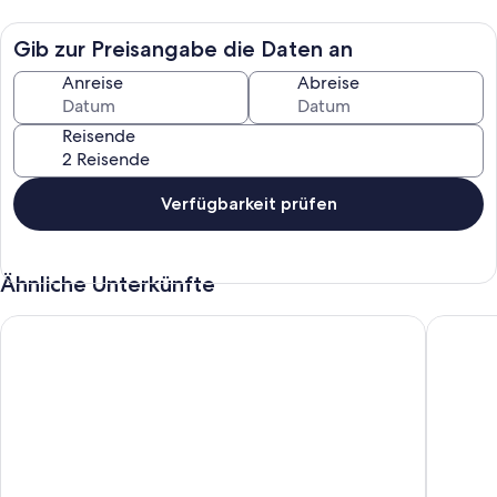
in den Tag starten und ein Frühstück auf dem sonnigen Balkon
geniessen.
Gib zur Preisangabe die Daten an
Anreise
Abreise
Reisende
Verfügbarkeit prüfen
Ähnliche Unterkünfte
Ferienhaus direkt am Wasser in Heidesee OT Dolgenbrodt
Haus am