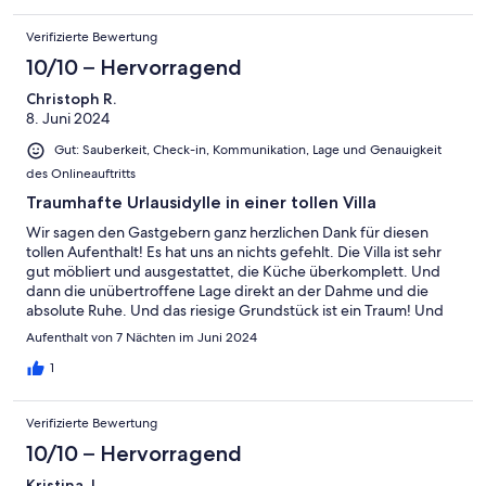
Verifizierte Bewertung
10/10 – Hervorragend
Christoph R.
8. Juni 2024
Gut: Sauberkeit, Check-in, Kommunikation, Lage und Genauigkeit
des Onlineauftritts
Traumhafte Urlausidylle in einer tollen Villa
Wir sagen den Gastgebern ganz herzlichen Dank für diesen
tollen Aufenthalt! Es hat uns an nichts gefehlt. Die Villa ist sehr
gut möbliert und ausgestattet, die Küche überkomplett. Und
dann die unübertroffene Lage direkt an der Dahme und die
absolute Ruhe. Und das riesige Grundstück ist ein Traum! Und
wenn wir auf höchstem Niveau jammern wollen: Gefehlt hat uns
Aufenthalt von 7 Nächten im Juni 2024
lediglich die Außenbeleuchtung (bereits in Vorbereitung) und
eine Terrasse vor dem Wohn-Eßbereich. Nichtsdestotrotz:
1
Diese Villa hat die Höchstnote verdient!
Verifizierte Bewertung
10/10 – Hervorragend
Kristina J.