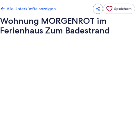
Alle Unterkünfte anzeigen
Speichern
Wohnung MORGENROT im
Ferienhaus Zum Badestrand
Fotogalerie
von
Wohnung