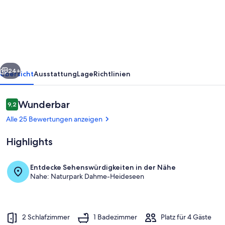
MORGENROT
im
Ferienhaus
Zum
Badestrand
rück
Weiter
24+
Übersicht
Ausstattung
Lage
Richtlinien
Bewertungen
Wunderbar
9,2
9,2 von 10.
Alle 25 Bewertungen anzeigen
Highlights
Entdecke Sehenswürdigkeiten in der Nähe
Nahe: Naturpark Dahme-Heideseen
Ansicht vom Garten
2 Schlafzimmer
1 Badezimmer
Platz für 4 Gäste