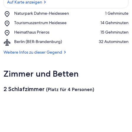
Auf Karte anzeigen
Place,
Naturpark Dahme-Heideseen
‪1 Gehminute‬
Naturpark
Auf Karte anzeigen
Place,
Tourismuszentrum Heidesee
‪14 Gehminuten‬
Dahme-
Tourismuszentrum
Heideseen
Place,
Heimathaus Prieros
‪15 Gehminuten‬
Heidesee
Heimathaus
Airport,
Berlin (BER-Brandenburg)
‪32 Autominuten‬
Prieros
Berlin
(BER-
Weitere Infos zu dieser Gegend
Brandenburg)
Zimmer und Betten
2 Schlafzimmer
(Platz für 4 Personen)