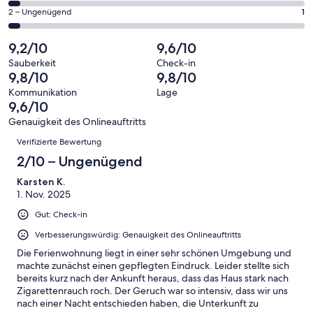
Gästebewertungen
von
eine
25
1
2 – Ungenügend
1
haben
insgesamt
Bewertung
Gästebewertungen
von
eine
25
von
haben
insgesamt
9,2/10
9,6/10
Bewertung
Gästebewertungen
10
eine
25
von
haben
Sauberkeit
Check-in
-
Bewertung
Gästebewertungen
9,8/10
9,8/10
8
eine
Hervorragend
von
haben
-
Bewertung
Kommunikation
Lage
6
eine
9,6/10
Gut
von
-
Bewertung
4
Genauigkeit des Onlineauftritts
Okay
von
Bewertungen
-
Verifizierte Bewertung
2
Schlecht
-
2/10 – Ungenügend
Ungenügend
Karsten K.
1. Nov. 2025
Gut: Check-in
Verbesserungswürdig: Genauigkeit des Onlineauftritts
Die Ferienwohnung liegt in einer sehr schönen Umgebung und
machte zunächst einen gepflegten Eindruck. Leider stellte sich
bereits kurz nach der Ankunft heraus, dass das Haus stark nach
Zigarettenrauch roch. Der Geruch war so intensiv, dass wir uns
nach einer Nacht entschieden haben, die Unterkunft zu