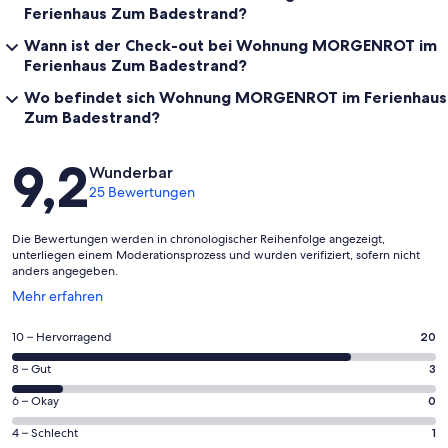
Ferienhaus Zum Badestrand?
Wann ist der Check-out bei Wohnung MORGENROT im
Ferienhaus Zum Badestrand?
Wo befindet sich Wohnung MORGENROT im Ferienhaus
Zum Badestrand?
Bewertungen
9,2
Wunderbar
25 Bewertungen
Die Bewertungen werden in chronologischer Reihenfolge angezeigt,
unterliegen einem Moderationsprozess und wurden verifiziert, sofern nicht
anders angegeben.
Wird
Mehr erfahren
in
einem
20
10 – Hervorragend
20
neuen
von
Fenster
3
8 – Gut
3
insgesamt
geöffnet
von
25
0
6 – Okay
0
insgesamt
Gästebewertungen
von
25
1
4 – Schlecht
1
haben
insgesamt