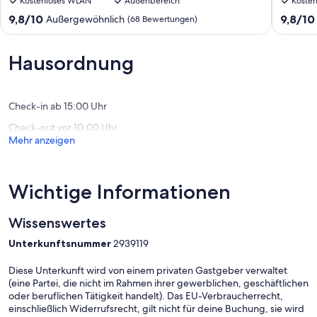
Kostenloses WLAN
Außenbereich
Koste
am
und
Wald
Ruderbo
9.8
9.8
9,8/10
9,8/10
Außergewöhnlich
(68 Bewertungen)
und
vor
von
von
5
den
10,
10,
Minuten
Toren
Außergewöhnlich,
Außerge
Hausordnung
zum
Berlins
(68
(62
Strand
Heidese
Bewertungen)
Bewert
Woltersdorf
Check-in ab 15:00 Uhr
Check-out vor 10:00 Uhr
Mehr anzeigen
Wichtige Informationen
Wissenswertes
Unterkunftsnummer
2939119
Diese Unterkunft wird von einem privaten Gastgeber verwaltet
(eine Partei, die nicht im Rahmen ihrer gewerblichen, geschäftlichen
oder beruflichen Tätigkeit handelt). Das EU-Verbraucherrecht,
einschließlich Widerrufsrecht, gilt nicht für deine Buchung, sie wird