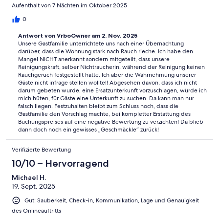
verlassen.Die Vermieterin zeigte sich am Telefon freundlich und
Aufenthalt von 7 Nächten im Oktober 2025
verständnisvoll und erkannte den Mangel sofort an. Allerdings
erhielten wir keine Unterstützung bei der Suche nach einer
0
Ersatzunterkunft, was die Situation für uns zusätzlich erschwert
Antwort von VrboOwner am 2. Nov. 2025
hat. Wir mussten kurzfristig selbst eine neue Wohnung
Unsere Gastfamilie unterrichtete uns nach einer Übernachtung
organisieren, was mit deutlich höheren Kosten für uns
darüber, dass die Wohnung stark nach Rauch rieche. Ich habe den
verbunden war. Besonders schade ist das, weil die Wohnung
Mangel NICHT anerkannt sondern mitgeteilt, dass unsere
mit ihrer Lage und Ausstattung eigentlich viel Potenzial hätte. In
Reinigungskraft, selber Nichtraucherin, während der Reinigung keinen
dieser Form war sie für uns jedoch leider nicht bewohnbar – und
Rauchgeruch festgestellt hatte. Ich aber die Wahrnehmung unserer
das war eine große Enttäuschung gleich zu Beginn unseres
Gäste nicht infrage stellen wollte!! Abgesehen davon, dass ich nicht
Urlaubs.
darum gebeten wurde, eine Ersatzunterkunft vorzuschlagen, würde ich
mich hüten, für Gäste eine Unterkunft zu suchen. Da kann man nur
falsch liegen. Festzuhalten bleibt zum Schluss noch, dass die
Gastfamilie den Vorschlag machte, bei kompletter Erstattung des
Buchungspreises auf eine negative Bewertung zu verzichten! Da blieb
dann doch noch ein gewisses „Geschmäckle“ zurück!
Verifizierte Bewertung
10/10 – Hervorragend
Michael H.
19. Sept. 2025
Gut: Sauberkeit, Check-in, Kommunikation, Lage und Genauigkeit
des Onlineauftritts