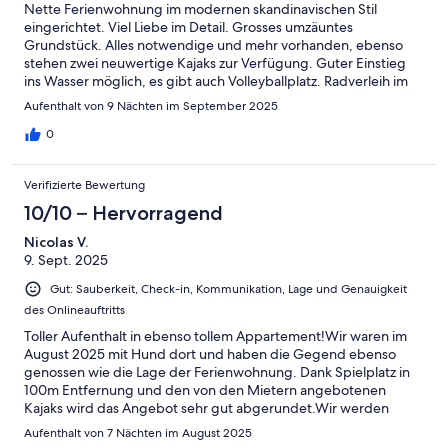
Nette Ferienwohnung im modernen skandinavischen Stil
eingerichtet. Viel Liebe im Detail. Grosses umzäuntes
Grundstück. Alles notwendige und mehr vorhanden, ebenso
stehen zwei neuwertige Kajaks zur Verfügung. Guter Einstieg
ins Wasser möglich, es gibt auch Volleyballplatz. Radverleih im
Ort, dort gibt es auch kleinen Supermarkt. Hervorragende
Aufenthalt von 9 Nächten im September 2025
Wandermöglichkeiten.
0
Verifizierte Bewertung
10/10 – Hervorragend
Nicolas V.
9. Sept. 2025
Gut: Sauberkeit, Check-in, Kommunikation, Lage und Genauigkeit
des Onlineauftritts
Toller Aufenthalt in ebenso tollem Appartement!Wir waren im
August 2025 mit Hund dort und haben die Gegend ebenso
genossen wie die Lage der Ferienwohnung. Dank Spielplatz in
100m Entfernung und den von den Mietern angebotenen
Kajaks wird das Angebot sehr gut abgerundet.Wir werden
garantiert wieder kommen ;-)
Aufenthalt von 7 Nächten im August 2025