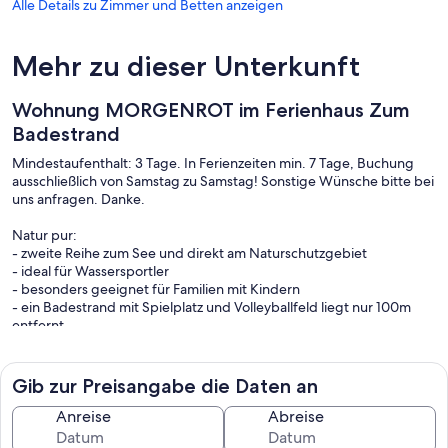
Alle Details zu Zimmer und Betten anzeigen
Mehr zu dieser Unterkunft
Wohnung MORGENROT im Ferienhaus Zum
Badestrand
Mindestaufenthalt: 3 Tage. In Ferienzeiten min. 7 Tage, Buchung
ausschließlich von Samstag zu Samstag! Sonstige Wünsche bitte bei
uns anfragen. Danke.
Natur pur:
- zweite Reihe zum See und direkt am Naturschutzgebiet
- ideal für Wassersportler
- besonders geeignet für Familien mit Kindern
- ein Badestrand mit Spielplatz und Volleyballfeld liegt nur 100m
entfernt
Wohnraum:
Erdgeschoss mit Wohn-, Ess- und Küchenbereich. Über eine
Gib zur Preisangabe die Daten an
interne Treppe kommt man ins Dachgeschoss mit einem
Schlafzimmer für Eltern, einem Kinderzimmer mit zwei Betten und
Anreise
Abreise
einem Tageslichtbad.