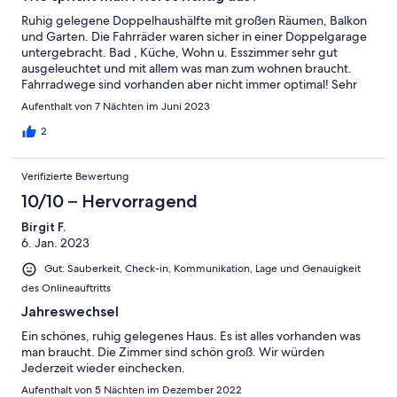
Ruhig gelegene Doppelhaushälfte mit großen Räumen, Balkon
und Garten. Die Fahrräder waren sicher in einer Doppelgarage
untergebracht. Bad , Küche, Wohn u. Esszimmer sehr gut
ausgeleuchtet und mit allem was man zum wohnen braucht.
Fahrradwege sind vorhanden aber nicht immer optimal! Sehr
gute Anbindung nach Berlin- Spreewald - Cottbus! Hatten eine
Aufenthalt von 7 Nächten im Juni 2023
sehr entspannte Woche.
2
Verifizierte Bewertung
10/10 – Hervorragend
Birgit F.
6. Jan. 2023
Gut: Sauberkeit, Check-in, Kommunikation, Lage und Genauigkeit
des Onlineauftritts
Jahreswechsel
Ein schönes, ruhig gelegenes Haus. Es ist alles vorhanden was
man braucht. Die Zimmer sind schön groß. Wir würden
Jederzeit wieder einchecken.
Aufenthalt von 5 Nächten im Dezember 2022