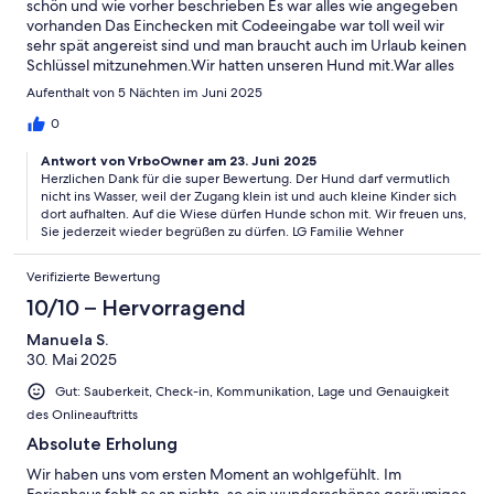
schön und wie vorher beschrieben Es war alles wie angegeben
vorhanden Das Einchecken mit Codeeingabe war toll weil wir
sehr spät angereist sind und man braucht auch im Urlaub keinen
Schlüssel mitzunehmen.Wir hatten unseren Hund mit.War alles
soweit okay nur an die Badestelle dort durfte er leider nicht
Aufenthalt von 5 Nächten im Juni 2025
mit.In den Ort kann man gut zu Fuß gehen Es war ein sehr
schöner Aufenthalt.Wir würden jederzeit wieder kommen.
0
Antwort von VrboOwner am 23. Juni 2025
Herzlichen Dank für die super Bewertung. Der Hund darf vermutlich
nicht ins Wasser, weil der Zugang klein ist und auch kleine Kinder sich
dort aufhalten. Auf die Wiese dürfen Hunde schon mit. Wir freuen uns,
Sie jederzeit wieder begrüßen zu dürfen. LG Familie Wehner
Verifizierte Bewertung
10/10 – Hervorragend
Manuela S.
30. Mai 2025
Gut: Sauberkeit, Check-in, Kommunikation, Lage und Genauigkeit
des Onlineauftritts
Absolute Erholung
Wir haben uns vom ersten Moment an wohlgefühlt. Im
Ferienhaus fehlt es an nichts, so ein wunderschönes geräumiges