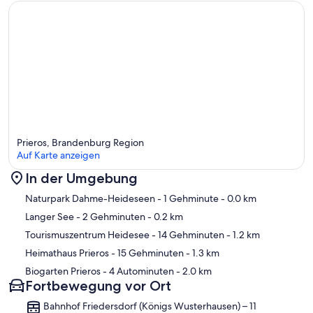
Prieros, Brandenburg Region
Auf Karte anzeigen
In der Umgebung
Karte
Naturpark Dahme-Heideseen
- 1 Gehminute
- 0.0 km
Langer See
- 2 Gehminuten
- 0.2 km
Tourismuszentrum Heidesee
- 14 Gehminuten
- 1.2 km
Heimathaus Prieros
- 15 Gehminuten
- 1.3 km
Biogarten Prieros
- 4 Autominuten
- 2.0 km
Fortbewegung vor Ort
Bahnhof Friedersdorf (Königs Wusterhausen) – 11