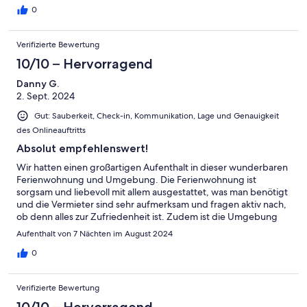
0
Verifizierte Bewertung
10/10 – Hervorragend
Danny G.
2. Sept. 2024
Gut: Sauberkeit, Check-in, Kommunikation, Lage und Genauigkeit
des Onlineauftritts
Absolut empfehlenswert!
Wir hatten einen großartigen Aufenthalt in dieser wunderbaren
Ferienwohnung und Umgebung. Die Ferienwohnung ist
sorgsam und liebevoll mit allem ausgestattet, was man benötigt
und die Vermieter sind sehr aufmerksam und fragen aktiv nach,
ob denn alles zur Zufriedenheit ist. Zudem ist die Umgebung
herrlich ruhig, der See liegt praktisch vor der Tür, der Strand ist
Aufenthalt von 7 Nächten im August 2024
nicht zu stark besucht und in wenigen Gehminuten findet man
eine Einkaufsmöglichkeit. Insbesondere als Urlaubsziel mit
0
Kindern absolut empfehlenswert und wir kommen auch sicher
wieder!
Verifizierte Bewertung