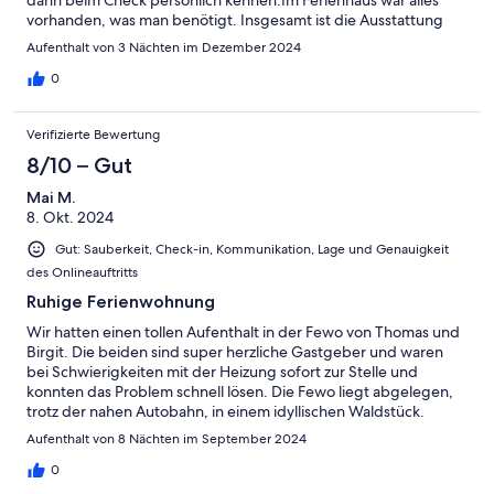
dann beim Check persönlich kennen.Im Ferienhaus war alles
vorhanden, was man benötigt. Insgesamt ist die Ausstattung
wertig und gepflegt. … von Kamin, über Kaffeevollautomat bis
Aufenthalt von 3 Nächten im Dezember 2024
hin zum Fernseher mit Soundsystem. Dies erlebt man in Summe
und Kombination eher selten - und wir sind viel auf Reisen.
0
Lediglich an das leichte Grundgeräusch, was von der Autobahn
durch die Bäume dringt, muss man sich ein bisschen gewöhnen.
Verifizierte Bewertung
Wir leben selbst in absoluter Ruhe auf dem Land, andere
nehmen es vlt. gar nicht so war. Wir wünschen stets zufriedene
8/10 – Gut
Gäste!
Mai M.
8. Okt. 2024
Gut: Sauberkeit, Check-in, Kommunikation, Lage und Genauigkeit
des Onlineauftritts
Ruhige Ferienwohnung
Wir hatten einen tollen Aufenthalt in der Fewo von Thomas und
Birgit. Die beiden sind super herzliche Gastgeber und waren
bei Schwierigkeiten mit der Heizung sofort zur Stelle und
konnten das Problem schnell lösen. Die Fewo liegt abgelegen,
trotz der nahen Autobahn, in einem idyllischen Waldstück.
Einkaufsmöglichkeiten sind in wenigen Autominuten erreichbar
Aufenthalt von 8 Nächten im September 2024
und auch Ausflugsziele, wie Spreewald oder Berlin, sind schnell
über die Autobahn zu erreichen.
0