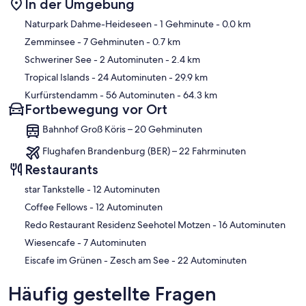
In der Umgebung
Karte
Naturpark Dahme-Heideseen
- 1 Gehminute
- 0.0 km
Zemminsee
- 7 Gehminuten
- 0.7 km
Schweriner See
- 2 Autominuten
- 2.4 km
Tropical Islands
- 24 Autominuten
- 29.9 km
Kurfürstendamm
- 56 Autominuten
- 64.3 km
Fortbewegung vor Ort
Bahnhof Groß Köris – 20 Gehminuten
Flughafen Brandenburg (BER) – 22 Fahrminuten
Restaurants
‪star Tankstelle - ‬12 Autominuten
‪Coffee Fellows - ‬12 Autominuten
‪Redo Restaurant Residenz Seehotel Motzen - ‬16 Autominuten
‪Wiesencafe - ‬7 Autominuten
‪Eiscafe im Grünen - Zesch am See - ‬22 Autominuten
Häufig gestellte Fragen