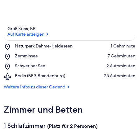
Groß Köris, BB
Auf Karte anzeigen
Place,
Naturpark Dahme-Heideseen
‪1 Gehminute‬
Naturpark
Auf Karte anzeigen
Place,
Zemminsee
‪7 Gehminuten‬
Dahme-
Zemminsee
Heideseen
Place,
Schweriner See
‪2 Autominuten‬
Schweriner
Airport,
Berlin (BER-Brandenburg)
‪25 Autominuten‬
See
Berlin
(BER-
Weitere Infos zu dieser Gegend
Brandenburg)
Zimmer und Betten
1 Schlafzimmer
(Platz für 2 Personen)