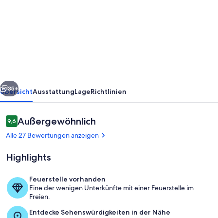
Ferienhaus
Wald
und
Seeidylle
nahe
Badeseen,
rück
Weiter
Spreewald
35+
Übersicht
Ausstattung
Lage
Richtlinien
und
Berlin
Bewertungen
Außergewöhnlich
9,6
9,6 von 10.
Alle 27 Bewertungen anzeigen
Highlights
Feuerstelle vorhanden
Eine der wenigen Unterkünfte mit einer Feuerstelle im
Unterkunftsgelände
Freien.
Entdecke Sehenswürdigkeiten in der Nähe