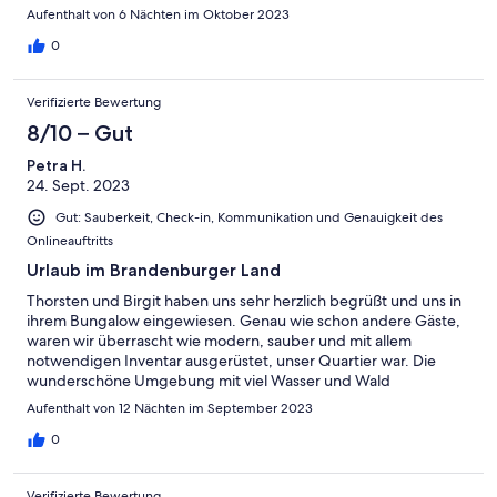
herzlich gewesen. Vielen Dank Monika und Jörg
Aufenthalt von 6 Nächten im Oktober 2023
0
Verifizierte Bewertung
8/10 – Gut
Petra H.
24. Sept. 2023
Gut: Sauberkeit, Check-in, Kommunikation und Genauigkeit des
Onlineauftritts
Urlaub im Brandenburger Land
Thorsten und Birgit haben uns sehr herzlich begrüßt und uns in
ihrem Bungalow eingewiesen. Genau wie schon andere Gäste,
waren wir überrascht wie modern, sauber und mit allem
notwendigen Inventar ausgerüstet, unser Quartier war. Die
wunderschöne Umgebung mit viel Wasser und Wald
erkundeten wir mit unseren E Bikes. 278 km kamen am Ende
Aufenthalt von 12 Nächten im September 2023
heraus. Für uns war ein Manko, dass die Straßen und Radwege
nicht überall gut ausgebaut und beschildert waren. Die
0
Infrastruktur im LDS (Landkreis Dame Spree) ließ auch zu
wünschen übrig und ist für Urlauber und Einheimische
Verifizierte Bewertung