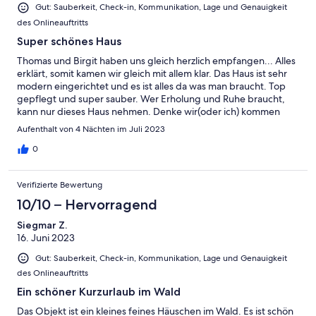
Gut: Sauberkeit, Check-in, Kommunikation, Lage und Genauigkeit
des Onlineauftritts
Super schönes Haus
Thomas und Birgit haben uns gleich herzlich empfangen... Alles
erklärt, somit kamen wir gleich mit allem klar. Das Haus ist sehr
modern eingerichtet und es ist alles da was man braucht. Top
gepflegt und super sauber. Wer Erholung und Ruhe braucht,
kann nur dieses Haus nehmen. Denke wir(oder ich) kommen
gerne nochmal zu euch. Sabine und Heidi sagen Dankeschön🤗
Aufenthalt von 4 Nächten im Juli 2023
🤗
0
Verifizierte Bewertung
10/10 – Hervorragend
Siegmar Z.
16. Juni 2023
Gut: Sauberkeit, Check-in, Kommunikation, Lage und Genauigkeit
des Onlineauftritts
Ein schöner Kurzurlaub im Wald
Das Objekt ist ein kleines feines Häuschen im Wald. Es ist schön