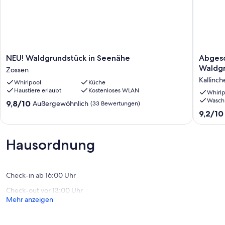
NEU!
Abgesch
NEU! Waldgrundstück in Seenähe
Abgesc
Waldgrundstück
naturbe
Waldgr
Zossen
in
Waldgru
Kallinch
Whirlpool
Küche
Seenähe
in
Haustiere erlaubt
Kostenloses WLAN
Zossen
Seenäh
Whirlp
Wasch
Kallinch
9.8
9,8/10
Außergewöhnlich
(33 Bewertungen)
von
9.2
9,2/10
10,
von
Außergewöhnlich,
10,
(33
Wunder
Hausordnung
Bewertungen)
(154
Bewert
Check-in ab 16:00 Uhr
Check-out vor 13:00 Uhr
Mehr anzeigen