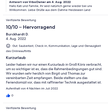
Antwort von VrboOwner am 4. Aug. 2022
Hallo Kati und Familie, Ihr seid natürlich gerne wieder bei uns
Willkommen. Liebe Grüße aus dem Dahme Heideseen Land
Verifizierte Bewertung
10/10 – Hervorragend
Burckhardt D.
4. Aug. 2022
Gut: Sauberkeit, Check-in, Kommunikation, Lage und Genauigkeit
des Onlineauftritts
Kurzurlaub
Leider haben wir nur einen Kurzurlaub in Groß Köris verbracht,
um so wichtiger ist es, dass die Rahmenbedingungen gut sind.
Wir wurden sehr herzlich von Birgit und Thomas zur
vereinbarten Zeit empfangen. Beide stellten uns das
Feriendomizil vor, dass mit raffinierter Technik ausgestattet ist.
Sowohl das Entertainment, die Beleuchtung mit wählbaren LED
Aufenthalt von 4 Nächten im Juli 2022
Lichteffekten, die Gesamtausstattung und natürlich auch das
Objekt selbst lassen keine Wünsche offen. Es hat uns
0
ausgezeichnet gefallen und wir erwägen für einen längeren
Urlaub Birgit und Thomas wieder "heimzusuchen". :-) Herzlichen
Verifizierte Bewertung
Dank Euch Beiden und bis bald mal wieder Ute und Burckhardt