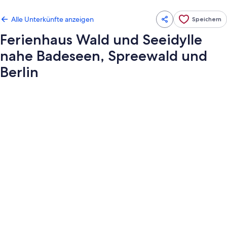
Alle Unterkünfte anzeigen
Speichern
Ferienhaus Wald und Seeidylle
nahe Badeseen, Spreewald und
Berlin
Fotogalerie
von