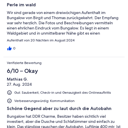
Perle im wald
Wir sind gerade von einem dreiwöchigen Aufenthalt im
Bungalow von Birgit und Thomas zurückgekehrt. Der Empfang
war sehr herzlich. Die Fotos und Beschreibungen vermitteln
einen ehrlichen Eindruck vom Bungalow. Es liegt in einem
Waldgebiet und in unmittelbarer Nähe gibt es einen
Supermarkt, eine Bäckerei und den Bahnhof mit direkter
Aufenthalt von 20 Nächten im August 2024
Anbindung nach Berlin. Es ist wunderbar, auf der Terrasse zu
sitzen und die waldreiche Umgebung zu genießen. Der
0
Bungalow ist komplett ausgestattet und verfügt über eine
wunderbar geräumige Küche und ein Wohnzimmer. Es gibt
Verifizierte Bewertung
einen schönen überdachten Platz für das Auto. Die Gegend
eignet sich ideal für Radtouren durch den Spreewald. Wir
6/10 – Okay
können jedem einen Urlaub hier empfehlen. Wir möchten uns
Mathias G.
bei Ihnen für einen wunderschönen Urlaub bedanken. Grüße,
27. Aug. 2024
Robert und Jasper
Gut: Sauberkeit, Check-in und Genauigkeit des Onlineauftritts
Verbesserungswürdig: Kommunikation
Schöne Gegend aber zu laut durch die Autobahn
Bungalow hat DDR Charme, Besitzer haben sichtlich viel
investiert, aber die Dusche und Schlafzimmer sind einfach zu
klein. Das ständige rauschen der Autobahn, Luftlinie 400 mtr. Ist