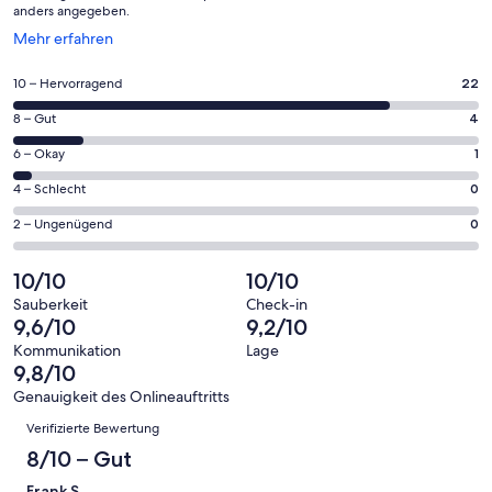
anders angegeben.
Wird
Mehr erfahren
in
einem
22
10 – Hervorragend
22
neuen
von
Fenster
4
8 – Gut
4
insgesamt
geöffnet
von
27
1
6 – Okay
1
insgesamt
Gästebewertungen
von
27
0
4 – Schlecht
0
haben
insgesamt
Gästebewertungen
von
eine
27
0
2 – Ungenügend
0
haben
insgesamt
Bewertung
Gästebewertungen
von
eine
27
von
haben
insgesamt
10/10
10/10
Bewertung
Gästebewertungen
10
eine
27
von
haben
Sauberkeit
Check-in
-
Bewertung
Gästebewertungen
9,6/10
9,2/10
8
eine
Hervorragend
von
haben
-
Bewertung
Kommunikation
Lage
6
eine
9,8/10
Gut
von
-
Bewertung
4
Genauigkeit des Onlineauftritts
Okay
von
Bewertungen
-
Verifizierte Bewertung
2
Schlecht
-
8/10 – Gut
Ungenügend
Frank S.