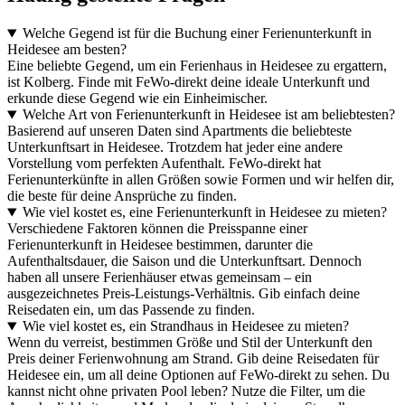
Welche Gegend ist für die Buchung einer Ferienunterkunft in
Heidesee am besten?
Eine beliebte Gegend, um ein Ferienhaus in Heidesee zu ergattern,
ist Kolberg. Finde mit FeWo-direkt deine ideale Unterkunft und
erkunde diese Gegend wie ein Einheimischer.
Welche Art von Ferienunterkunft in Heidesee ist am beliebtesten?
Basierend auf unseren Daten sind Apartments die beliebteste
Unterkunftsart in Heidesee. Trotzdem hat jeder eine andere
Vorstellung vom perfekten Aufenthalt. FeWo-direkt hat
Ferienunterkünfte in allen Größen sowie Formen und wir helfen dir,
die beste für deine Ansprüche zu finden.
Wie viel kostet es, eine Ferienunterkunft in Heidesee zu mieten?
Verschiedene Faktoren können die Preisspanne einer
Ferienunterkunft in Heidesee bestimmen, darunter die
Aufenthaltsdauer, die Saison und die Unterkunftsart. Dennoch
haben all unsere Ferienhäuser etwas gemeinsam – ein
ausgezeichnetes Preis-Leistungs-Verhältnis. Gib einfach deine
Reisedaten ein, um das Passende zu finden.
Wie viel kostet es, ein Strandhaus in Heidesee zu mieten?
Wenn du verreist, bestimmen Größe und Stil der Unterkunft den
Preis deiner Ferienwohnung am Strand. Gib deine Reisedaten für
Heidesee ein, um all deine Optionen auf FeWo-direkt zu sehen. Du
kannst nicht ohne privaten Pool leben? Nutze die Filter, um die