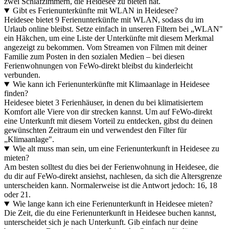
zwei Schlafzimmern, die Heidesee zu bieten hat.
Gibt es Ferienunterkünfte mit WLAN in Heidesee?
Heidesee bietet 9 Ferienunterkünfte mit WLAN, sodass du im
Urlaub online bleibst. Setze einfach in unseren Filtern bei „WLAN"
ein Häkchen, um eine Liste der Unterkünfte mit diesem Merkmal
angezeigt zu bekommen. Vom Streamen von Filmen mit deiner
Familie zum Posten in den sozialen Medien – bei diesen
Ferienwohnungen von FeWo-direkt bleibst du kinderleicht
verbunden.
Wie kann ich Ferienunterkünfte mit Klimaanlage in Heidesee
finden?
Heidesee bietet 3 Ferienhäuser, in denen du bei klimatisiertem
Komfort alle Viere von dir strecken kannst. Um auf FeWo-direkt
eine Unterkunft mit diesem Vorteil zu entdecken, gibst du deinen
gewünschten Zeitraum ein und verwendest den Filter für
„Klimaanlage".
Wie alt muss man sein, um eine Ferienunterkunft in Heidesee zu
mieten?
Am besten solltest du dies bei der Ferienwohnung in Heidesee, die
du dir auf FeWo-direkt ansiehst, nachlesen, da sich die Altersgrenze
unterscheiden kann. Normalerweise ist die Antwort jedoch: 16, 18
oder 21.
Wie lange kann ich eine Ferienunterkunft in Heidesee mieten?
Die Zeit, die du eine Ferienunterkunft in Heidesee buchen kannst,
unterscheidet sich je nach Unterkunft. Gib einfach nur deine