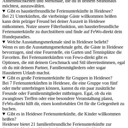
Annehmlichkeiten und Merkmale, die du in deinem Strandhaus
möchtest, auszuwählen.
Gibt es haustierfreundliche Ferienunterkünfte in Heidesee?
Bei 21 Unterkünften, die vierbeinige Gäste willkommen heißen
kann dein pelziger Freund bei deiner Auszeit in Heidesee
mitkommen. Nutze unsere Filterfunktion, um haustierfreundliche
Ferienunterkünfte zu durchstöbern und finde auf FeWo-direkt dein
Hundeparadies.
Welche Ausstattungsmerkmale sind in Heidesee beliebt?
Wenn es um die Ausstattungsmerkmale geht, die Gäste in Heidesee
bevorzugen, sind eine Feuerstelle, ein Garten und Tennisplätze die
Favoriten. Bei Ferienunterkünften von Fewo-direkt gibt es
Optionen, die mit deinem Geschmack und Stil übereinstimmen, egal
ob du mit deinem Partner, Familienmitgliedern oder sogar
Haustieren Urlaub machst.
Gibt es große Ferienunterkünfte für Gruppen in Heidesee?
Bei 7 Ferienunterkünften in Heidesee, die eine Gruppe von fünf
oder mehr unterbringen können, kannst du ein paar zusätzliche
Freunde oder Familienmitglieder mitbringen. Egal, ob du ein
zwangloses Treffen oder eine besondere Veranstaltung planst,
FeWo-direkt hilft dir, einen komfortablen Ort für die Gelegenheit zu
buchen.
Gibt es in Heidesee Ferienunterkünfte, die Kinder willkommen
heißen?
Heidesee bietet 21 familienfreundliche Ferienunterkünfte zur