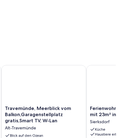
d Meeresrauschen in entspannter Atmosphäre
Travemünde, Meerblick vom Balkon,Garagenstellplatz gratis,
Ferienwohnung/App. für
Travemünde,
Ferienwohnung/App.
Travemünde, Meerblick vom
Ferienwohnung/App.
Meerblick
für
Balkon,Garagenstellplatz
mit 23m² in Sierksdo
vom
2
gratis,Smart TV, W-Lan
Sierksdorf
Balkon,Garagenstellplatz
Gäste
Alt-Travemünde
gratis,Smart
mit
Küche
Haustiere erlaubt
TV,
23m²
Blick auf den Ozean