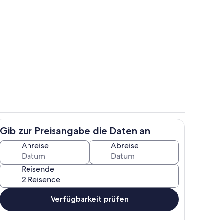
ch
Zimmer
Gib zur Preisangabe die Daten an
s
Jachthafen
Anreise
Abreise
Reisende
Verfügbarkeit prüfen