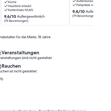
Außenbereich
W-
Küche
in
Parkplätze verfügbar
Haustiere erlaubt
Lan
Sierksdorf
Kostenloses WLAN
9.4
Alt-
(286812)
9,4/10
Außergewöhnli
von
Travemünde
Sierksdorf
9.6
9,6/10
(79 Bewertungen)
Außergewöhnlich
10,
von
(75 Bewertungen)
Außergewöhnlich,
10,
(79
Außergewöhnlich,
Bewertungen)
(75
ndestalter für die Miete: 18 Jahre
Bewertungen)
Veranstaltungen
ranstaltungen sind nicht gestattet
Rauchen
uchen ist nicht gestattet
ly.