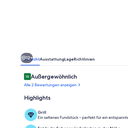
Gäste
mit
17m²
in
Lübeck
(143639)
12+
Übersicht
Ausstattung
Lage
Richtlinien
Bewertungen
Außergewöhnlich
10
10 von 10.
Alle 2 Bewertungen anzeigen
Highlights
Pool
Grill
Ein seltenes Fundstück – perfekt für ein entspannte