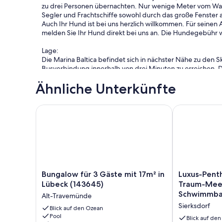
zu drei Personen übernachten. Nur wenige Meter vom Wass
Segler und Frachtschiffe sowohl durch das große Fenster 
Auch Ihr Hund ist bei uns herzlich willkommen. Für seine
melden Sie Ihr Hund direkt bei uns an. Die Hundegebühr w
Lage:
Die Marina Baltica befindet sich in nächster Nähe zu den 
Busverbindung innerhalb von drei Minuten zu erreichen. D
Fischereihafen und Priwallfähre sowie die Vorderreihe m
Ähnliche Unterkünfte
den Stränden. Diese sind auch mit Bus und Bahn zu erreic
Service:
Bungalow für 3 Gäste mit 17m² in Lübeck (143645)
Luxus-Pentho
Auf unserem Gelände finden Sie ein sehr gutes Restaurant,
sowie ein Kinderspielplatz. Grillplatz und Hundewiese st
können Sie frische Brötchen und Zeitungen bestellen sowi
Ausflüge:
Travemünde hat ein großes Angebot an lokalen Angeboten 
es viele tolle Freizeitmöglichkeiten. Die nahe gelegenen O
Bungalow
Luxus-
Bungalow für 3 Gäste mit 17m² in
Luxus-Pent
Besuch wert und von hier aus sehr gut erreichbar. Sogar pe
für
Penthouse
Lübeck (143645)
Traum-Meer
(siehe unten).
3
am
Schwimmbad
Alt-Travemünde
Gäste
Strand,
Ostseecard:
Sierksdorf
mit
Blick auf den Ozean
mit
Die Ostseecard ist eine verbindliche Abgabe an die Kurver
Pool
17m²
Traum-
Blick auf de
Zweitwohnsitzes. Davon ausgeschlossen sind Einwohner d