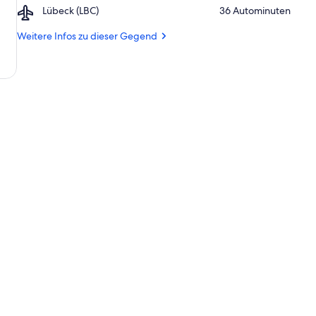
Travemünde
Airport,
Lübeck (LBC)
‪36 Autominuten‬
Priwall
Lübeck
(LBC)
Weitere Infos zu dieser Gegend