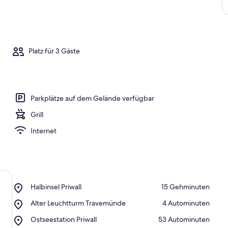
Platz für 3 Gäste
Parkplätze auf dem Gelände verfügbar
Grill
Internet
Place,
Halbinsel Priwall
‪15 Gehminuten‬
Halbinsel
Place,
Alter Leuchtturm Travemünde
‪4 Autominuten‬
Priwall
Alter
Place,
Ostseestation Priwall
‪53 Autominuten‬
Leuchtturm
Ostseestation