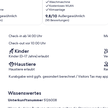
in
Waschmaschine
eebädern, attraktive Rabatte bei 30 Leistungspartnern´ und lokale
Kostenloses WLAN
entspannter
n Sie über die Website www.ostseecard.de.
ine
Klimaanlage
Atmosphäre
Travemünde
9.8
9,8/10
gewöhnlich
Außergewöhnlich
von
n)
(95 Bewertungen)
10,
 und Aufenthalt
ich,
Außergewöhnlich,
(95
Check-in ab 14:00 Uhr
Mi
)
Bewertungen)
Check-out vor 10:00 Uhr
Kinder
Kinder (0–17 Jahre) erlaubt
Ve
Haustiere
Haustiere erlaubt
Ra
Kurabgabe wird ggfs. gesondert berechnet / Visitors Tax may app
Wissenswertes
Unterkunftsnummer
5126008