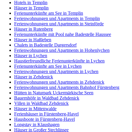
Hotels in Templin
Häuser in Templin
Ferienunterkünfte am See in Templin
Ferienwohnungen und Apartments in Templin
Ferienwohnungen und Apartments in Steinförde
Häuser in Rutenberg
Ferienunterkünfte mit Pool nahe Badestelle Haussee
Häuser in Haßleben
Chalets in Badestelle Dargersdorf
Ferienwohnungen und Apartments in Hohenlychen
Häuser in Lychen
Haustierfreundliche Ferienunterkünfte in Lychen
Ferienunterkünfte am See in Lychen
Ferienwohnungen und Apartments in Lychen
Häuser in Zehdenick
Ferienwohnungen und Apartments in Zehdenick
Ferienwohnungen und Apartments Bahnhof Fürstenberg
Hütten in Naturpark Uckermärkische Seen
Bauernhöfe in Waldbad Zehdenick
Villen in Waldbad Zehdenick
Häuser in Mittenwalde
Ferienhäuser in Fürstenberg-Havel
Hausboote in Fürstenberg-Havel
Longstay in Klaushagen
Häuser in Großer Stechlinsee