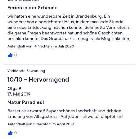
Ferien in der Scheune
wir hatten eine wunderbare Zeit in Brandenburg. Ein
wunderschön eingerichtetes Haus, in dem man jede Stunde
eine neue Entdeckung machen konnte. Sehr nette Vermieterin,
die gerne Fragen beantwortet hat und schöne Geschichten
erzählen konnte. Das Grundstück ist riesig- viele Möglichkeiten,
draußen zu sitzen. Wir werden es weiterempfehlen!
Aufenthalt von 14 Nächten im Juli 2020
0
Verifizierte Bewertung
10/10 – Hervorragend
Olga P.
17. Mai 2019
Natur Paradies !
Besser als erwartet! Super schönes Landschaft und richtige
Erholung von Altagsstress ! Auf jeden Fall weiter empfehlen!
Aufenthalt von 3 Nächten im April 2019
0