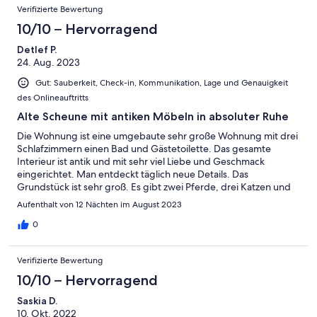
Verifizierte Bewertung
10/10 – Hervorragend
Detlef P.
24. Aug. 2023
Gut: Sauberkeit, Check-in, Kommunikation, Lage und Genauigkeit
des Onlineauftritts
Alte Scheune mit antiken Möbeln in absoluter Ruhe
Die Wohnung ist eine umgebaute sehr große Wohnung mit drei
Schlafzimmern einen Bad und Gästetoilette. Das gesamte
Interieur ist antik und mit sehr viel Liebe und Geschmack
eingerichtet. Man entdeckt täglich neue Details. Das
Grundstück ist sehr groß. Es gibt zwei Pferde, drei Katzen und
einen Hund. Haustiere sind willkommen. Das Grundstück ist
Aufenthalt von 12 Nächten im August 2023
sehr abgelegen und entsprechend ruhig mit vielen alten
Baumbestand. Der nächste Supermarkt ist 6 km entfernt,
0
ebenso zwei Restaurants in Liebenwalde. Die Gegend ist
touristisch wenig erschlossen. Es ist etwas für Ruhe suchende
Verifizierte Bewertung
Menschen. Wir haben noch nie solche freundlichen und
liebevollen Gastgeber gehabt. Zwei reizende Damen kümmern
10/10 – Hervorragend
sich um die Gäste und laden auch zu einem Glas Wein ein. Wir
Saskia D.
haben uns rundum wohl gefühlt.
10. Okt. 2022