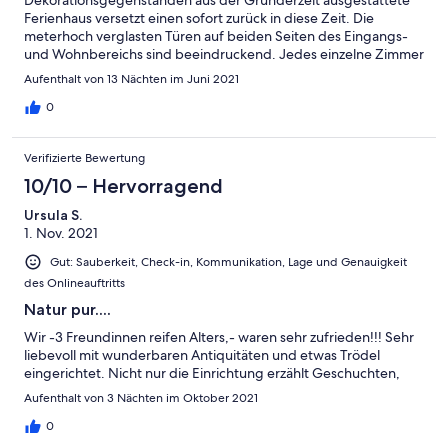
Ferienhaus versetzt einen sofort zurück in diese Zeit. Die
meterhoch verglasten Türen auf beiden Seiten des Eingangs-
und Wohnbereichs sind beeindruckend. Jedes einzelne Zimmer
erzählt von den Geschichten aus vergangenen Tagen. Der
Aufenthalt von 13 Nächten im Juni 2021
Komfort und die Technik der heutigen Zeit machen den
Aufenthalt sehr angenehm. Eine komplett ausgestattete Küche
0
sowie die Dusche/WC und das Gäste-WC sorgen ebenso wie
die Betten in den liebevoll ausgestatteten Schlafzimmern für
Verifizierte Bewertung
eine behagliche Atmosphäre. Die Terrasse lädt den ganzen Tag
über und auch am Abend zum Verweilen ein. Die Vermieterin
10/10 – Hervorragend
und Ihre Tochter waren immer erreichbar und sehr hilfsbereit.
Ursula S.
1. Nov. 2021
Gut: Sauberkeit, Check-in, Kommunikation, Lage und Genauigkeit
des Onlineauftritts
Natur pur....
Wir -3 Freundinnen reifen Alters,- waren sehr zufrieden!!! Sehr
liebevoll mit wunderbaren Antiquitäten und etwas Trödel
eingerichtet. Nicht nur die Einrichtung erzählt Geschuchten,
Aufenthalt von 3 Nächten im Oktober 2021
0