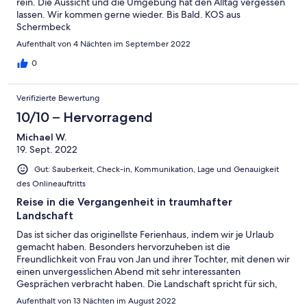
rein. Die Aussicht und die Umgebung hat den Alltag vergessen
lassen. Wir kommen gerne wieder. Bis Bald. KOS aus
Schermbeck
Aufenthalt von 4 Nächten im September 2022
0
Verifizierte Bewertung
10/10 – Hervorragend
Michael W.
19. Sept. 2022
Gut: Sauberkeit, Check-in, Kommunikation, Lage und Genauigkeit
des Onlineauftritts
Reise in die Vergangenheit in traumhafter
Landschaft
Das ist sicher das originellste Ferienhaus, indem wir je Urlaub
gemacht haben. Besonders hervorzuheben ist die
Freundlichkeit von Frau von Jan und ihrer Tochter, mit denen wir
einen unvergesslichen Abend mit sehr interessanten
Gesprächen verbracht haben. Die Landschaft spricht für sich,
bietet viele Gelegenheiten, sich zu erholen. Wir können das
Aufenthalt von 13 Nächten im August 2022