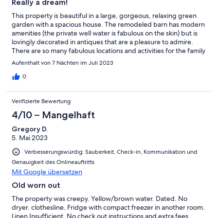
Really a dream!
This property is beautiful in a large, gorgeous, relaxing green
garden with a spacious house. The remodeled barn has modern
amenities (the private well water is fabulous on the skin) but is
lovingly decorated in antiques that are a pleasure to admire.
There are so many fabulous locations and activities for the family
to explore close by that our week flew by. We thank our hosts
Aufenthalt von 7 Nächten im Juli 2023
for their attentiveness, ease of communication, and the fresh
produce from their garden that they shared with us.
0
Verifizierte Bewertung
4/10 – Mangelhaft
Gregory D.
5. Mai 2023
Verbesserungswürdig: Sauberkeit, Check-in, Kommunikation und
Genauigkeit des Onlineauftritts
Mit Google übersetzen
Old worn out
The property was creepy. Yellow/brown water. Dated. No
dryer. clothesline. Fridge with compact freezer in another room.
Linen Insufficient. No check out instructions and extra fees