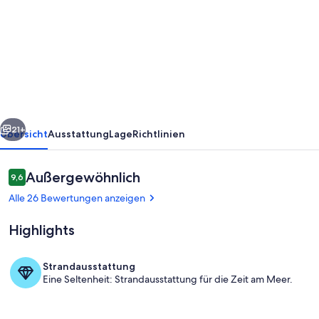
Träumen
in
der
stilgerecht
eingerichteten
und
rück
Weiter
dekorierten
21+
Übersicht
Ausstattung
Lage
Richtlinien
Scheune
Bewertungen
Außergewöhnlich
9,6
9,6 von 10.
Alle 26 Bewertungen anzeigen
Highlights
Strandausstattung
Eine Seltenheit: Strandausstattung für die Zeit am Meer.
Wohnbereich