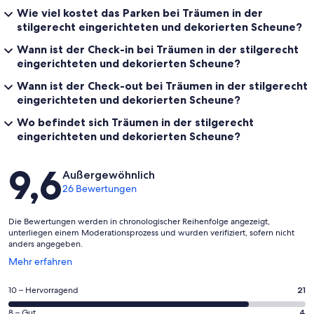
Wie viel kostet das Parken bei Träumen in der
stilgerecht eingerichteten und dekorierten Scheune?
Wann ist der Check-in bei Träumen in der stilgerecht
eingerichteten und dekorierten Scheune?
Wann ist der Check-out bei Träumen in der stilgerecht
eingerichteten und dekorierten Scheune?
Wo befindet sich Träumen in der stilgerecht
eingerichteten und dekorierten Scheune?
Bewertungen
9,6
Außergewöhnlich
26 Bewertungen
Die Bewertungen werden in chronologischer Reihenfolge angezeigt,
unterliegen einem Moderationsprozess und wurden verifiziert, sofern nicht
anders angegeben.
Wird
Mehr erfahren
in
einem
21
10 – Hervorragend
21
neuen
von
Fenster
4
8 – Gut
4