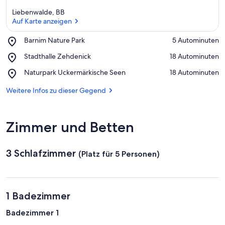
Liebenwalde, BB
Auf Karte anzeigen
Place,
Barnim Nature Park
‪5 Autominuten‬
Barnim
Auf Karte anzeigen
Place,
Stadthalle Zehdenick
‪18 Autominuten‬
Nature
Stadthalle
Park
Place,
Naturpark Uckermärkische Seen
‪18 Autominuten‬
Zehdenick
Naturpark
Uckermärkische
Weitere Infos zu dieser Gegend
Seen
Zimmer und Betten
3 Schlafzimmer
(Platz für 5 Personen)
1 Badezimmer
Badezimmer 1