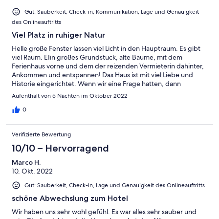
Gut: Sauberkeit, Check-in, Kommunikation, Lage und Genauigkeit
des Onlineauftritts
Viel Platz in ruhiger Natur
Helle große Fenster lassen viel Licht in den Hauptraum. Es gibt
viel Raum. EIin großes Grundstück, alte Bäume, mit dem
Ferienhaus vorne und dem der reizenden Vermieterin dahinter,
Ankommen und entspannen! Das Haus ist mit viel Liebe und
Historie eingerichtet. Wenn wir eine Frage hatten, dann
konnten wir sie jederzeit stellen. Dennoch wurde unsere
Aufenthalt von 5 Nächten im Oktober 2022
Privatsphäre gut respektiert. Im Herbst ist es Kranichland.
Beeindruckend. Wir wollen wieder kommen.
0
Verifizierte Bewertung
10/10 – Hervorragend
Marco H.
10. Okt. 2022
Gut: Sauberkeit, Check-in, Lage und Genauigkeit des Onlineauftritts
schöne Abwechslung zum Hotel
Wir haben uns sehr wohl gefühl. Es war alles sehr sauber und