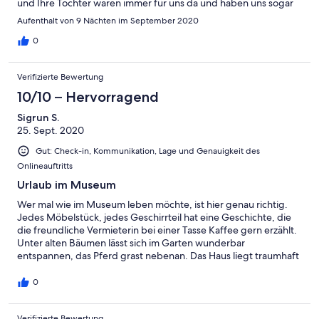
und Ihre Tochter waren immer für uns da und haben uns sogar
mit Ihrem selbst angebauten und geernteten Gemüse versorgt.
Aufenthalt von 9 Nächten im September 2020
Es war wirklich entspannend und schön.
0
Verifizierte Bewertung
10/10 – Hervorragend
Sigrun S.
25. Sept. 2020
Gut: Check-in, Kommunikation, Lage und Genauigkeit des
Onlineauftritts
Urlaub im Museum
Wer mal wie im Museum leben möchte, ist hier genau richtig.
Jedes Möbelstück, jedes Geschirrteil hat eine Geschichte, die
die freundliche Vermieterin bei einer Tasse Kaffee gern erzählt.
Unter alten Bäumen lässt sich im Garten wunderbar
entspannen, das Pferd grast nebenan. Das Haus liegt traumhaft
abgelegen und ruhig. Man sollte allerdings ein Auto oder
wenigstens ein Fahrrad haben, da auch die
0
Einkaufsmöglichkeiten ca. 6 km entfernt sind.
Verifizierte Bewertung