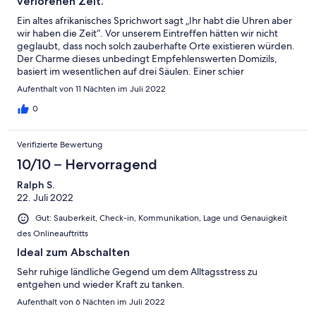
verlorenen Zeit.
Ein altes afrikanisches Sprichwort sagt „Ihr habt die Uhren aber
wir haben die Zeit“. Vor unserem Eintreffen hätten wir nicht
geglaubt, dass noch solch zauberhafte Orte existieren würden.
Der Charme dieses unbedingt Empfehlenswerten Domizils,
basiert im wesentlichen auf drei Säulen. Einer schier
unglaublichen und wohltuenden Stille. Einem mit viel Gespür
Aufenthalt von 11 Nächten im Juli 2022
und Liebe eingerichteten Haus welches den Anspruch
vermittelt, Einzigartig zu sein. Aber die alles tragende Säule
0
dieses gesamten Ensembles bilden die Beiden wundervoll
authentischen, gastfreundlichen und Liebenswerten Damen
Verifizierte Bewertung
von Jan und Ihr Potpourri von höchst amüsanten tierischen
Mitbewohnern. Wir kamen als Fremde und sind als Freunde
10/10 – Hervorragend
gegangen. Gegangen sind wir auch mit einer ganzen Kiste
Ralph S.
voller Erinnerungen an diese wundervolle Zeit. Also liebe
22. Juli 2022
Pauschaltouristen, wenn Ihr Ballermann, El Arenal und ähnliche
Hot Spots des schlechten Geschmacks bevorzugen solltet,
Gut: Sauberkeit, Check-in, Kommunikation, Lage und Genauigkeit
bleibt fern von diesem zauberhaften Rückzugsort und an alle
des Onlineauftritts
die uns folgen werden sei gesagt „Hier ist man Mensch, hier
darf man sein“. Birgit und Kai aus Thüringen
Ideal zum Abschalten
Sehr ruhige ländliche Gegend um dem Alltagsstress zu
entgehen und wieder Kraft zu tanken.
Aufenthalt von 6 Nächten im Juli 2022