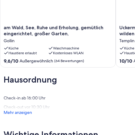
am
Uckermä
am Wald, See, Ruhe und Erholung, gemütlich
Uckerm
Wald,
altes
eingerichtet, großer Garten,
wilden
See,
Bauernh
Gollin
Templin
Ruhe
mit
und
Küche
Waschmaschine
großem
Küche
Haustiere erlaubt
Kostenloses WLAN
Hausti
Erholung,
wilden
gemütlich
Garten
9.6
10.0
9,6/10
10/10
Außergewöhnlich
(64 Bewertungen)
eingerichtet,
Templin
von
von
großer
10,
10,
Garten,
Außergewöhnlich,
Außerge
Hausordnung
Gollin
(64
(70
Bewertungen)
Bewert
Check-in ab 16:00 Uhr
Check-out vor 10:30 Uhr
Mehr anzeigen
Wichtige Informationen