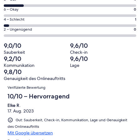
insgesamt
geöffnet
von
26
0
6 – Okay
0
insgesamt
Gästebewertungen
von
26
1
4 – Schlecht
1
haben
insgesamt
Gästebewertungen
von
eine
26
0
2 – Ungenügend
0
haben
insgesamt
Bewertung
Gästebewertungen
von
eine
26
von
haben
insgesamt
9,0/10
9,6/10
Bewertung
Gästebewertungen
10
eine
26
von
haben
Sauberkeit
Check-in
-
Bewertung
Gästebewertungen
9,2/10
9,6/10
8
eine
Hervorragend
von
haben
-
Bewertung
Kommunikation
Lage
6
eine
9,8/10
Gut
von
-
Bewertung
4
Genauigkeit des Onlineauftritts
Okay
von
Bewertungen
-
Verifizierte Bewertung
2
Schlecht
-
10/10 – Hervorragend
Ungenügend
Elke R.
17. Aug. 2023
Gut: Sauberkeit, Check-in, Kommunikation, Lage und Genauigkeit
des Onlineauftritts
Mit Google übersetzen