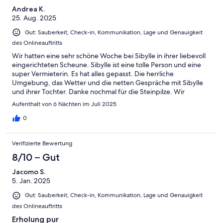
Andrea K.
25. Aug. 2025
Gut: Sauberkeit, Check-in, Kommunikation, Lage und Genauigkeit
des Onlineauftritts
Wir hatten eine sehr schöne Woche bei Sibylle in ihrer liebevoll
eingerichteten Scheune. Sibylle ist eine tolle Person und eine
super Vermieterin. Es hat alles gepasst. Die herrliche
Umgebung, das Wetter und die netten Gespräche mit Sibylle
und ihrer Tochter. Danke nochmal für die Steinpilze. Wir
kommen gerne wieder. Dirk und Andrea Unsere E-Bikes
Aufenthalt von 6 Nächten im Juli 2025
konnten wir im Backhaus
0
Verifizierte Bewertung
8/10 – Gut
Jacomo S.
5. Jan. 2025
Gut: Sauberkeit, Check-in, Kommunikation, Lage und Genauigkeit
des Onlineauftritts
Erholung pur