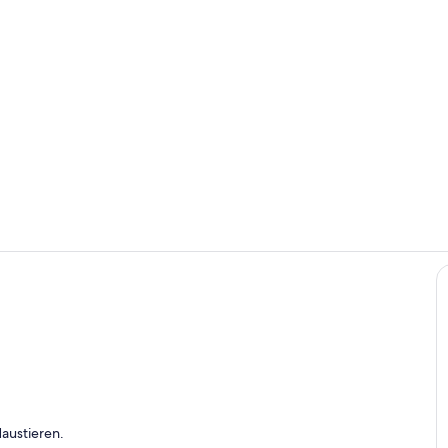
Wohnbereic
Wohn- und E
h
austieren.