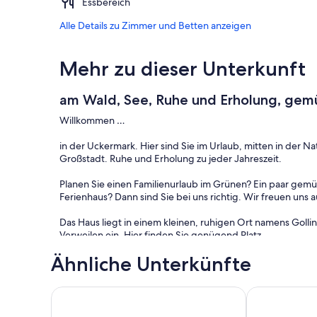
Essbereich
Alle Details zu Zimmer und Betten anzeigen
Mehr zu dieser Unterkunft
am Wald, See, Ruhe und Erholung, gemüt
Willkommen …
in der Uckermark. Hier sind Sie im Urlaub, mitten in der Na
Großstadt. Ruhe und Erholung zu jeder Jahreszeit.
Planen Sie einen Familienurlaub im Grünen? Ein paar gemüt
Ferienhaus? Dann sind Sie bei uns richtig. Wir freuen uns au
Das Haus liegt in einem kleinen, ruhigen Ort namens Goll
Verweilen ein. Hier finden Sie genügend Platz.
Auf unserer offenen Terrasse können Sie es sich gemütlic
Ähnliche Unterkünfte
sitzen – unsere überdachte Terrasse, direkt am Haus, biet
Ihnen stehen kostenlos 4 neue und moderne Fahrräder für
Ferienhaus am Töpfertor
Ferienhaus Sa
Bootfahren? Wir haben ein Kanu , das Sie gerne nutzen k
Angelkarten können wir Ihnen auch anbieten.