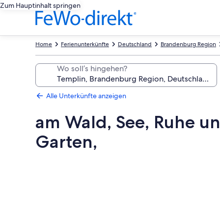
Zum Hauptinhalt springen
Home
Ferienunterkünfte
Deutschland
Brandenburg Region
Wo soll’s hingehen?
Alle Unterkünfte anzeigen
am Wald, See, Ruhe un
Garten,
Fotogalerie
von
am
Wald,
See,