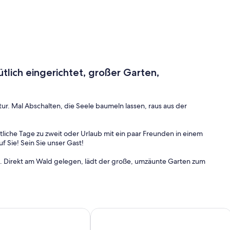
lich eingerichtet, großer Garten,
tur. Mal Abschalten, die Seele baumeln lassen, raus aus der
liche Tage zu zweit oder Urlaub mit ein paar Freunden in einem
f Sie! Sein Sie unser Gast!
in. Direkt am Wald gelegen, lädt der große, umzäunte Garten zum
h machen. Und falls es mal regnet, können Sie trotzdem draußen
et Schutz. Gartenmöbel und ein Grill sind vorhanden.
 ihren Aufenthalt zur Verfügung. Oder mögen Sie lieber
nibel mit Kaminofen
Uckermärkisches altes Bauernhaus m
önnen.