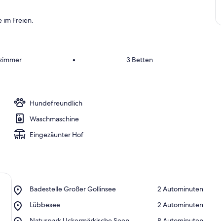
 im Freien.
fzimmer
•
3 Betten
Hundefreundlich
Waschmaschine
Eingezäunter Hof
Place,
Badestelle Großer Gollinsee
‪2 Autominuten‬
Badestelle
Place,
Lübbesee
‪2 Autominuten‬
Großer
Lübbesee
Gollinsee
Place,
Naturpark Uckermärkische Seen
‪8 Autominuten‬