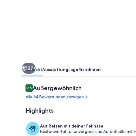
Ruhe
und
Erholung,
gemütlich
eingerichtet,
großer
Garten,
27+
Übersicht
Ausstattung
Lage
Richtlinien
Bewertungen
Außergewöhnlich
9,6
9,6 von 10.
Alle 64 Bewertungen anzeigen
Highlights
Wohnbereic
Auf Reisen mit deiner Fellnase
Bestbewertet für unvergessliche Aufenthalte mit H