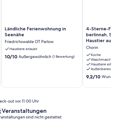
Ländliche
4-
Ländliche Ferienwohnung in
4-Sterne-FH in reich
Ferienwohnung
Sterne-
Seenähe
berlinnah, Sauna, Ga
in
FH
Haustier auf Anfrag
Friedrichswalde OT Parlow
Seenähe
in
Chorin
Friedrichswalde
Haustiere erlaubt
reicher
OT
Natur,
Küche
10.0
10/10
Außergewöhnlich
(1 Bewertung)
Parlow
berlinnah,
Waschmaschine
von
Haustiere erlaubt
Sauna,
10,
Außenbereich
Garten,
Außergewöhnlich,
Haustier
9.2
9,2/10
Wunderbar
(46 
(1
auf
von
Bewertung)
Anfrage
10,
Chorin
Wunderbar,
(46
eck-out vor 11:00 Uhr
Bewertungen)
Veranstaltungen
ranstaltungen sind nicht gestattet