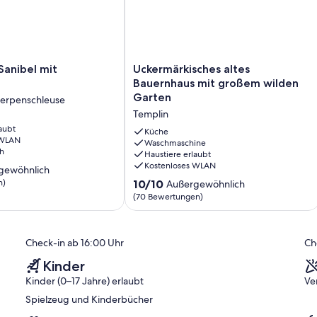
Sie gemütlich und liebevoll eingerichtet . Hier finden bis zu fünf
nen Sie es sich am Kamin gemütlich machen. Der große Wohnraum
Uckermärkisches
Sanibel mit
Uckermärkisches altes
il des offenen Wohnbereiches.
altes
Bauernhaus mit großem wilden
he ausgestattet.
Bauernhaus
Garten
Zerpenschleuse
mit
Templin
großem
aubt
wilden
Küche
n.
 WLAN
se
Garten
Waschmaschine
h
Haustiere erlaubt
Templin
Kostenloses WLAN
gewöhnlich
10.0
n)
10/10
Außergewöhnlich
von
(70 Bewertungen)
ich,
10,
Außergewöhnlich,
)
(70
Check-in ab 16:00 Uhr
Ch
Bewertungen)
Kinder
Kinder (0–17 Jahre) erlaubt
Ve
Spielzeug und Kinderbücher