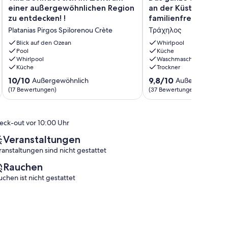
befindet
ganze
einer außergewöhnlichen Region
an der Küste, mit Frü
sich
Jahr
zu entdecken! !
familienfreundlich
im
über,
Platanias Pirgos Spilorenou Crète
Τράχηλος
Zentrum
schöne
einer
Haus
Blick auf den Ozean
Whirlpool
außergewöhnlichen
Pool
an
Küche
Whirlpool
Waschmaschine
Region
der
Küche
Trockner
zu
Küste,
entdecken!
mit
10.0
9.8
10/10
9,8/10
Außergewöhnlich
Außergewöhnli
!
Frühstück,
von
von
(17 Bewertungen)
(37 Bewertungen)
Platanias
familienfreundlich
10,
10,
Pirgos
Τράχηλος
Außergewöhnlich,
Außergewöhnlich,
Spilorenou
(17
(37
eck-out vor 10:00 Uhr
Crète
Bewertungen)
Bewertungen)
Veranstaltungen
ranstaltungen sind nicht gestattet
Rauchen
uchen ist nicht gestattet