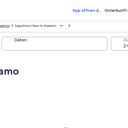
App öffnen
Unterkunft 
ssamos
Sapphiros Haus In Kissamo
Daten
G
samo