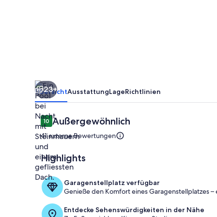
23+
Übersicht
Ausstattung
Lage
Richtlinien
Bewertungen
Außergewöhnlich
10
10 von 10.
41 externe Bewertungen
Highlights
Pool
Garagenstellplatz verfügbar
Genieße den Komfort eines Garagenstellplatzes – 
Entdecke Sehenswürdigkeiten in der Nähe