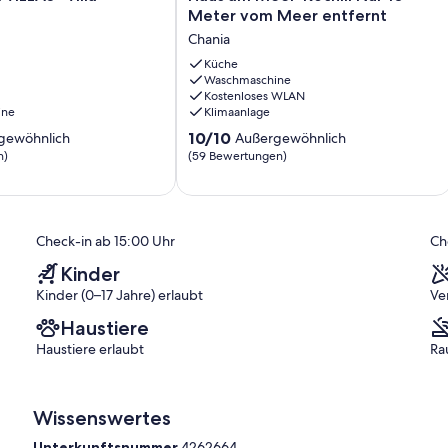
am
Meter vom Meer entfernt
Meer-
Chania
Kochili
Nur
Küche
Waschmaschine
10
Kostenloses WLAN
Meter
ine
Klimaanlage
vom
10.0
Meer
10/10
gewöhnlich
Außergewöhnlich
von
entfernt
n)
(59 Bewertungen)
10,
Chania
ich,
Außergewöhnlich,
(59
)
Bewertungen)
Check-in ab 15:00 Uhr
Ch
Kinder
Kinder (0–17 Jahre) erlaubt
Ve
Haustiere
Haustiere erlaubt
Ra
Wissenswertes
Unterkunftsnummer
4262664