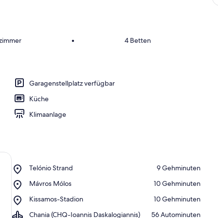
fzimmer
•
4 Betten
Garagenstellplatz verfügbar
Küche
Klimaanlage
Place,
Telónio Strand
‪9 Gehminuten‬
Telónio
Place,
Mávros Mólos
‪10 Gehminuten‬
Strand
Mávros
Place,
Kissamos-Stadion
‪10 Gehminuten‬
Mólos
Kissamos-
Airport,
Chania (CHQ-Ioannis Daskalogiannis)
‪56 Autominuten‬
Stadion