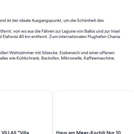
 und ist der ideale Ausgangspunkt, um die Schönheit des
tfernt, von wo aus die Fähren zur Lagune von Ballos und zur Insel
 Elafonisi 40 km entfernt. Zum internationalen Flughafen Chania
roßen Wohnzimmer mit Sitzecke, Essbereich und einer offenen
t alles wie Kühlschrank, Backofen, Mikrowelle, Kaffeemaschine,
eine neben der Küche und eine neben den Schlafzimmern), die zu
tzen und unter Zitronenbäumen entspannen können. Ein Stück weiter
tümerfamilie genutzt wird, die nebenan wohnt.
LAS "Villa Chrisanthi"
Haus am Meer-Kochili Nur 10 Meter 
ei Doppelzimmer mit Doppelbetten, von denen zwei über eine
ber ein Badezimmer mit Badewanne.
eine Waschmaschine, einen Innenkamin, TV- und Audiogeräte
Haus
VILLAS "Villa
Haus am Meer-Kochili Nur 10