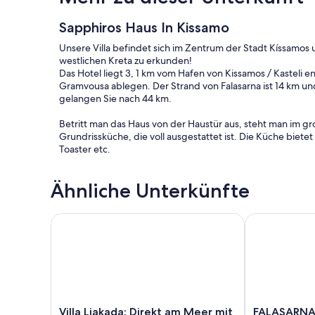
Sapphiros Haus In Kissamo
Unsere Villa befindet sich im Zentrum der Stadt Kíssamos
westlichen Kreta zu erkunden!
Das Hotel liegt 3, 1 km vom Hafen von Kissamos / Kasteli en
Gramvousa ablegen. Der Strand von Falasarna ist 14 km und
gelangen Sie nach 44 km.
Betritt man das Haus von der Haustür aus, steht man im g
Grundrissküche, die voll ausgestattet ist. Die Küche biete
Toaster etc.
Auf der Rückseite des Hauses befinden sich zwei Türen (
Ähnliche Unterkünfte
Ihrer privaten Terrasse führen, auf der Sie gemütlich si
befindet sich ein Grillplatz, der gemeinsam mit der Eigen
Villa Liakada: Direkt am Meer mit eigenem Pool
FALASARNA VIL
Das Haus bietet Platz für 7 Personen. Es verfügt über dr
eigene Dusche verfügen. Das Sapphiros House verfügt ü
Darüber hinaus verfügt das Haus über eine Klimaanlage, 
sowie Internetzugang (WLAN und LAN).
Villa
FALASARNA
Villa Liakada: Direkt am Meer mit
FALASARNA 