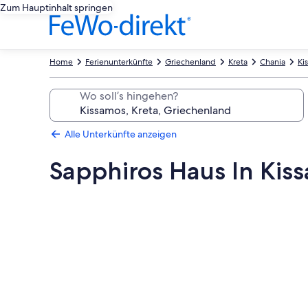
Zum Hauptinhalt springen
Home
Ferienunterkünfte
Griechenland
Kreta
Chania
Ki
Wo soll’s hingehen?
Alle Unterkünfte anzeigen
Sapphiros Haus In Kis
Fotogalerie
von
Sapphiros
Haus
In
Kissamo