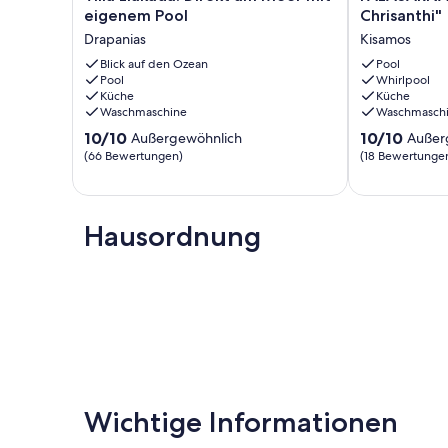
Liakada:
VILLAS
eigenem Pool
Chrisanthi"
Direkt
"Villa
Drapanias
Kisamos
am
Chrisanthi"
Meer
Blick auf den Ozean
Kisamos
Pool
Pool
Whirlpool
mit
Küche
Küche
eigenem
Waschmaschine
Waschmasch
Pool
10.0
10.0
Drapanias
10/10
10/10
Außergewöhnlich
Außer
von
von
(66 Bewertungen)
(18 Bewertunge
10,
10,
Außergewöhnlich,
Außergewöhnl
(66
(18
Bewertungen)
Bewertungen
Hausordnung
Wichtige Informationen