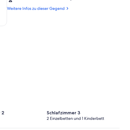
Chania
(CHQ-
Weitere Infos zu dieser Gegend
Ioannis
Daskalogiannis)
 2
Schlafzimmer 3
2 Einzelbetten und 1 Kinderbett