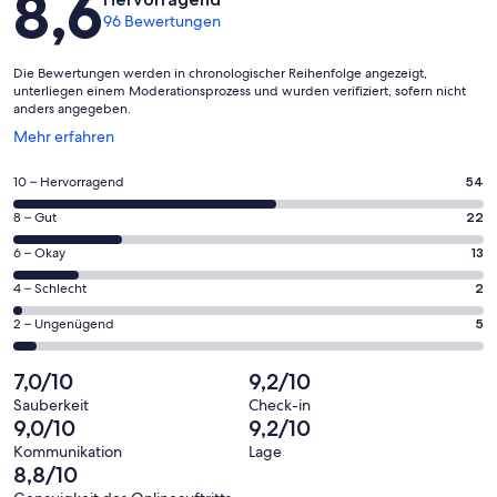
8,6
96 Bewertungen
Die Bewertungen werden in chronologischer Reihenfolge angezeigt,
unterliegen einem Moderationsprozess und wurden verifiziert, sofern nicht
anders angegeben.
Wird
Mehr erfahren
in
einem
54
10 – Hervorragend
54
neuen
von
Fenster
22
8 – Gut
22
insgesamt
geöffnet
von
96
13
6 – Okay
13
insgesamt
Gästebewertungen
von
96
2
4 – Schlecht
2
haben
insgesamt
Gästebewertungen
von
eine
96
5
2 – Ungenügend
5
haben
insgesamt
Bewertung
Gästebewertungen
von
eine
96
von
haben
insgesamt
7,0/10
9,2/10
Bewertung
Gästebewertungen
10
eine
96
von
haben
Sauberkeit
Check-in
-
Bewertung
Gästebewertungen
9,0/10
9,2/10
8
eine
Hervorragend
von
haben
-
Bewertung
Kommunikation
Lage
6
eine
8,8/10
Gut
von
-
Bewertung