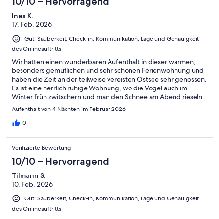
10/10 – Hervorragend
Ines K.
17. Feb. 2026
Gut: Sauberkeit, Check-in, Kommunikation, Lage und Genauigkeit
des Onlineauftritts
Wir hatten einen wunderbaren Aufenthalt in dieser warmen,
besonders gemütlichen und sehr schönen Ferienwohnung und
haben die Zeit an der teilweise vereisten Ostsee sehr genossen.
Es ist eine herrlich ruhige Wohnung, wo die Vögel auch im
Winter früh zwitschern und man den Schnee am Abend rieseln
hört. Die Kommunikation mit dem Gastgeber war super und
Aufenthalt von 4 Nächten im Februar 2026
freundlich und alles, was wir brauchten, stand zur Verfügung
einschließlich wunderschöner vom Gastgeber selbst
0
getöpferter Tassen. Lieben Dank!
Verifizierte Bewertung
10/10 – Hervorragend
Tilmann S.
10. Feb. 2026
Gut: Sauberkeit, Check-in, Kommunikation, Lage und Genauigkeit
des Onlineauftritts