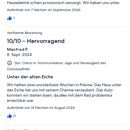
Hauselektrik schien provisorisch versorgt. Wir haben uns unter
den Voraussetzungen nicht wohl gefühlt.
Aufenthalt von 7 Nächten im September 2024
1
Verifizierte Bewertung
10/10 – Hervorragend
Manfred P.
8. Sept. 2024
Gut: Check-in, Kommunikation, Lage und Genauigkeit des
Onlineauftritts
Unter der alten Eiche
Wir hatten zwei wunderbare Wochen in Prerow. Das Haus unter
der Eiche hat uns mit seinem Charme verzaubert. Das Auto
konnten wir stehen lssen, da alles mit dem Rad problemlos
erreichbar war.
Aufenthalt von 14 Nächten im August 2024
0