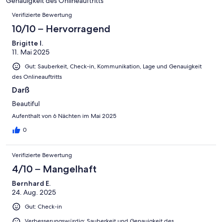
4
Genauigkeit des Onlineauftritts
Okay
von
Bewertungen
-
Verifizierte Bewertung
2
Schlecht
-
10/10 – Hervorragend
Ungenügend
Brigitte I.
11. Mai 2025
Gut: Sauberkeit, Check-in, Kommunikation, Lage und Genauigkeit
des Onlineauftritts
Darß
Beautiful
Aufenthalt von 6 Nächten im Mai 2025
0
Verifizierte Bewertung
4/10 – Mangelhaft
Bernhard E.
24. Aug. 2025
Gut: Check-in
Verbesserungswürdig: Sauberkeit und Genauigkeit des