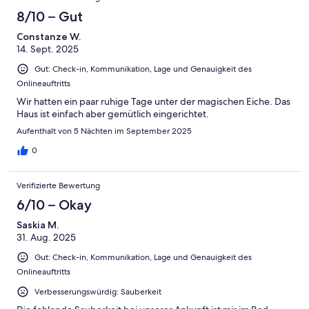
man schnell im Zentrum und am Wasser.
8/10 – Gut
Constanze W.
14. Sept. 2025
Gut: Check-in, Kommunikation, Lage und Genauigkeit des
Onlineauftritts
Wir hatten ein paar ruhige Tage unter der magischen Eiche. Das
Haus ist einfach aber gemütlich eingerichtet.
Aufenthalt von 5 Nächten im September 2025
0
Verifizierte Bewertung
6/10 – Okay
Saskia M.
31. Aug. 2025
Gut: Check-in, Kommunikation, Lage und Genauigkeit des
Onlineauftritts
Verbesserungswürdig: Sauberkeit