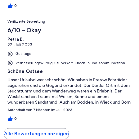
0
Verifizierte Bewertung
6/10 – Okay
Petra B.
22. Juli 2023
Gut: Lage
Verbesserungswürdig: Sauberkeit, Check-in und Kommunikation
Schöne Ostsee
Unser Urlaubd war sehr schön. Wir haben in Prerow Fahrräder
augeliehen und die Gegend erkundet. Der Darßer Ort mit dem
Leuchttunrm und dem Wanderweg waren ein Erlebnis. Der
Weststrand ein Traum, mit Wellen, Sonne und einem
wunderbaren Sandstrand. Auch am Bodden, in Wieck und Born
hat es uns sehr gut gefallen. Durch die gut ausgebauten
Aufenthalt von 7 Nächten im Juli 2023
Fahrradwege ist alles ohne Probleme erreichbar.
0
Alle Bewertungen anzeigen