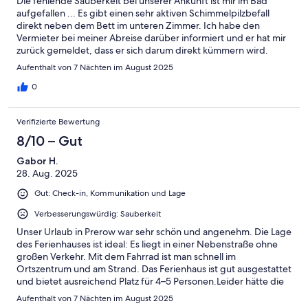
Die fehlende Sauberkeit bei unserer Ankunft ist mir im Bad
aufgefallen ... Es gibt einen sehr aktiven Schimmelpilzbefall
direkt neben dem Bett im unteren Zimmer. Ich habe den
Vermieter bei meiner Abreise darüber informiert und er hat mir
zurück gemeldet, dass er sich darum direkt kümmern wird.
Ansonsten ist es eine schöne Ferienwohnung in einer
Aufenthalt von 7 Nächten im August 2025
wundervollen Umgebung.
0
Verifizierte Bewertung
8/10 – Gut
Gabor H.
28. Aug. 2025
Gut: Check-in, Kommunikation und Lage
Verbesserungswürdig: Sauberkeit
Unser Urlaub in Prerow war sehr schön und angenehm. Die Lage
des Ferienhauses ist ideal: Es liegt in einer Nebenstraße ohne
großen Verkehr. Mit dem Fahrrad ist man schnell im
Ortszentrum und am Strand. Das Ferienhaus ist gut ausgestattet
und bietet ausreichend Platz für 4–5 Personen.Leider hätte die
Sauberkeit besser sein können – fast alles war staubig, sodass
Aufenthalt von 7 Nächten im August 2025
wir viel nachwischen mussten. Der Gastgeber ist jedoch sehr