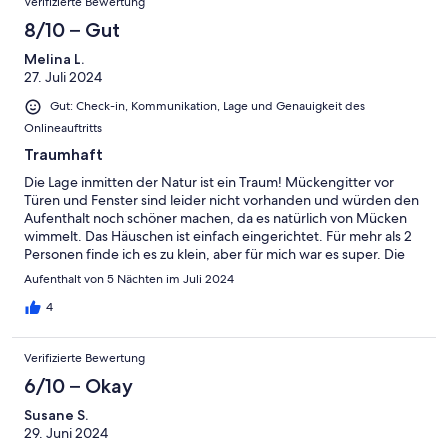
Verifizierte Bewertung
8/10 – Gut
Melina L.
27. Juli 2024
Gut: Check-in, Kommunikation, Lage und Genauigkeit des
Onlineauftritts
Traumhaft
Die Lage inmitten der Natur ist ein Traum! Mückengitter vor
Türen und Fenster sind leider nicht vorhanden und würden den
Aufenthalt noch schöner machen, da es natürlich von Mücken
wimmelt. Das Häuschen ist einfach eingerichtet. Für mehr als 2
Personen finde ich es zu klein, aber für mich war es super. Die
Sauberkeit war oberflächlich ok, es könnte allerdings gern ein
Aufenthalt von 5 Nächten im Juli 2024
bisschen gründlicher sein. Der Gastgeber war sehr hilfsbereit
und freundlich :)
4
Verifizierte Bewertung
6/10 – Okay
Susane S.
29. Juni 2024