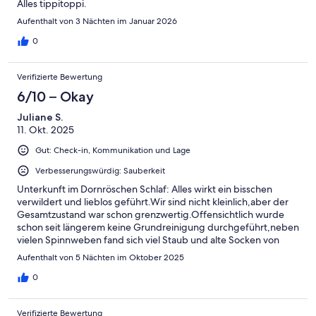
Alles tippitoppi.
Aufenthalt von 3 Nächten im Januar 2026
0
Verifizierte Bewertung
6/10 – Okay
Juliane S.
11. Okt. 2025
Gut: Check-in, Kommunikation und Lage
Verbesserungswürdig: Sauberkeit
Unterkunft im Dornröschen Schlaf: Alles wirkt ein bisschen
verwildert und lieblos geführt.Wir sind nicht kleinlich,aber der
Gesamtzustand war schon grenzwertig.Offensichtlich wurde
schon seit längerem keine Grundreinigung durchgeführt,neben
vielen Spinnweben fand sich viel Staub und alte Socken von
Vormietern.Im unteren Schlafzimmer hat es nach Schimmel
Aufenthalt von 5 Nächten im Oktober 2025
gerochen.In der Küche standen abgelaufene Lebensmittel wie
Öl,Nudeln etc.Wlan hat nicht funktioniert.Der Garten wird sich
0
selbst überlassen.Das war vielleicht das Positive,dass man viele
Tiere gesehen/gehört hat.Die Lage ist gut,mit dem Fahrrad ist
Verifizierte Bewertung