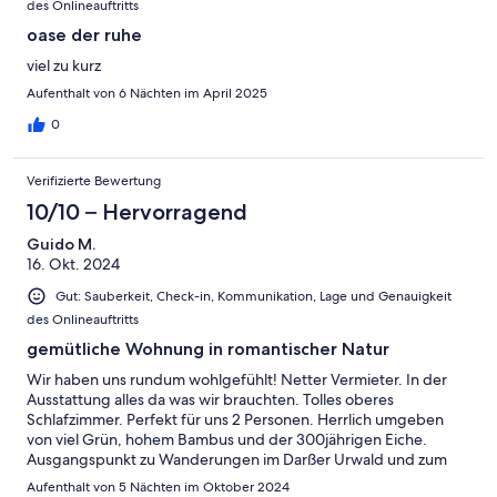
des Onlineauftritts
oase der ruhe
viel zu kurz
Aufenthalt von 6 Nächten im April 2025
0
Verifizierte Bewertung
10/10 – Hervorragend
Guido M.
16. Okt. 2024
Gut: Sauberkeit, Check-in, Kommunikation, Lage und Genauigkeit
des Onlineauftritts
gemütliche Wohnung in romantischer Natur
Wir haben uns rundum wohlgefühlt! Netter Vermieter. In der
Ausstattung alles da was wir brauchten. Tolles oberes
Schlafzimmer. Perfekt für uns 2 Personen. Herrlich umgeben
von viel Grün, hohem Bambus und der 300jährigen Eiche.
Ausgangspunkt zu Wanderungen im Darßer Urwald und zum
Weststand, sowie fußläufig zu Läden. Wir kommen gerne
Aufenthalt von 5 Nächten im Oktober 2024