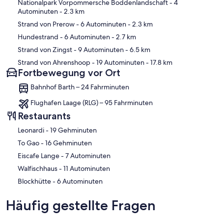
Karte
Nationalpark Vorpommersche Boddenlandschaft
- 4
Autominuten
- 2.3 km
Strand von Prerow
- 6 Autominuten
- 2.3 km
Hundestrand
- 6 Autominuten
- 2.7 km
Strand von Zingst
- 9 Autominuten
- 6.5 km
Strand von Ahrenshoop
- 19 Autominuten
- 17.8 km
Fortbewegung vor Ort
Bahnhof Barth – 24 Fahrminuten
Flughafen Laage (RLG) – 95 Fahrminuten
Restaurants
‪Leonardi - ‬19 Gehminuten
‪To Gao - ‬16 Gehminuten
‪Eiscafe Lange - ‬7 Autominuten
‪Walfischhaus - ‬11 Autominuten
‪Blockhütte - ‬6 Autominuten
Häufig gestellte Fragen