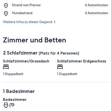
Vorpommersche
Place,
Strand von Prerow
‪6 Autominuten‬
Boddenlandschaft
Strand
Place,
Hundestrand
‪6 Autominuten‬
von
Hundestrand
Prerow
Weitere Infos zu dieser Gegend
Zimmer und Betten
2 Schlafzimmer
(Platz für 4 Personen)
Schlafzimmer/Grassdach
Schlafzimmer Erdgeschoss
1 Doppelbett
1 Doppelbett
1 Badezimmer
Badezimmer