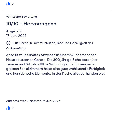
nett, hilfsbereit und die Kommunikation verlief
0
problemlos.Draußen gab es viele Mücken, damit hatten wir
allerdings gerechnet. Hier empfiehlt es sich, Mückenspray
Verifizierte Bewertung
mitzunehmen. Ein Parkplatz befindet sich in der Nähe der
Ferienwohnung, ist jedoch etwas eng.Insgesamt hatten wir eine
10/10 – Hervorragend
sehr schöne Zeit und können das Ferienhaus trotz kleinerer
Angela P.
Mängel weiterempfehlen.
17. Juni 2025
Gut: Check-in, Kommunikation, Lage und Genauigkeit des
Onlineauftritts
Absolut zauberhaftes Anwesen in einem wunderschönen
Naturbelassenen Garten. Die 300 jährige Eiche beschützt
Terasse und Sitzplatz !!!Die Wohnung auf 2 Ebrnen mit 2
grossen Schlafzimmern hatte eine gute wohltuende Farbigkeit
und künstlerische Elemente. In der Küche alles vorhanden was
man braucht und ist mit Blick in den Garten sehr heimelich.! Die
Lage ist sehr ruhig am Ortsrand gelegen,mit dem Fahrrad in drei
min in der Ortsmitte mit allen Läden, Busanbindung. Unser
Gastgeber ist sehr freundlich und zugewandt,mit einer
Neigung für alles Künstlerische.Er nahm unseren
vorausgeshickten Koffer in Empfang und gab Tips für
Aufenthalt von 7 Nächten im Juni 2025
Unternehmungen in der Umgebung. Wer einen ruhigen und
0
alternativen Urlaubsort sucht ist hier genau richtig!