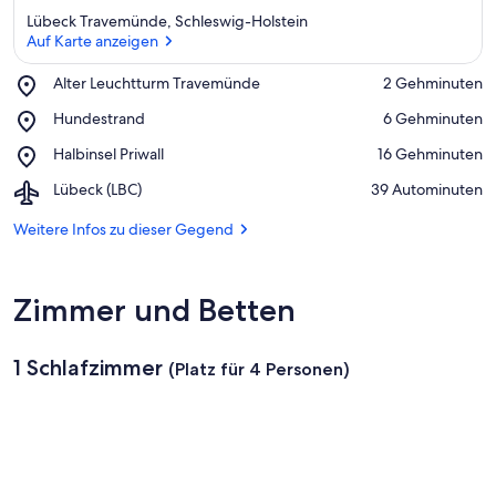
Lübeck Travemünde, Schleswig-Holstein
Auf Karte anzeigen
Place,
Alter Leuchtturm Travemünde
‪2 Gehminuten‬
Alter
Auf Karte anzeigen
Place,
Hundestrand
‪6 Gehminuten‬
Leuchtturm
Hundestrand
Travemünde
Place,
Halbinsel Priwall
‪16 Gehminuten‬
Halbinsel
Airport,
Lübeck (LBC)
‪39 Autominuten‬
Priwall
Lübeck
(LBC)
Weitere Infos zu dieser Gegend
Zimmer und Betten
1 Schlafzimmer
(Platz für 4 Personen)