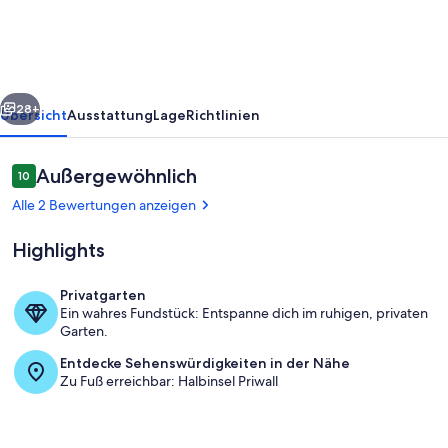
Whg
203
rück
Weiter
28+
Übersicht
Ausstattung
Lage
Richtlinien
Bewertungen
Außergewöhnlich
10
10 von 10.
Alle 2 Bewertungen anzeigen
Highlights
Privatgarten
Ein wahres Fundstück: Entspanne dich im ruhigen, privaten
Pool
Garten.
Entdecke Sehenswürdigkeiten in der Nähe
Zu Fuß erreichbar: Halbinsel Priwall