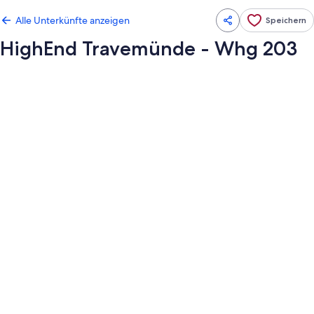
Alle Unterkünfte anzeigen
Speichern
HighEnd Travemünde - Whg 203
Fotogalerie
von
HighEnd
Travemünde
-