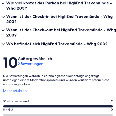
Wie viel kostet das Parken bei HighEnd Travemünde -
Whg 203?
Wann ist der Check-in bei HighEnd Travemünde - Whg
203?
Wann ist der Check-out bei HighEnd Travemünde - Whg
203?
Wo befindet sich HighEnd Travemünde - Whg 203?
Bewertungen
10
Außergewöhnlich
2 Bewertungen
Die Bewertungen werden in chronologischer Reihenfolge angezeigt,
unterliegen einem Moderationsprozess und wurden verifiziert, sofern nicht
anders angegeben.
Wird
Mehr erfahren
in
einem
2
10 – Hervorragend
2
neuen
von
Fenster
0
8 – Gut
0
insgesamt
geöffnet
von