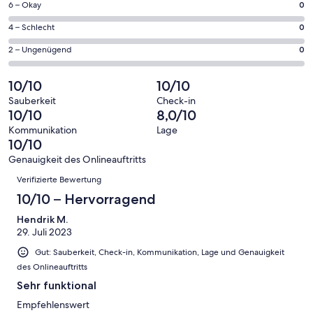
2
0
6 – Okay
0
insgesamt
Gästebewertungen
von
2
0
4 – Schlecht
0
haben
insgesamt
Gästebewertungen
von
eine
2
0
2 – Ungenügend
0
haben
insgesamt
Bewertung
Gästebewertungen
von
eine
2
von
haben
insgesamt
10/10
10/10
Bewertung
Gästebewertungen
10
eine
2
von
haben
Sauberkeit
Check-in
-
Bewertung
Gästebewertungen
10/10
8,0/10
8
eine
Hervorragend
von
haben
-
Bewertung
Kommunikation
Lage
6
eine
10/10
Gut
von
-
Bewertung
4
Genauigkeit des Onlineauftritts
Okay
von
Bewertungen
-
Verifizierte Bewertung
2
Schlecht
-
10/10 – Hervorragend
Ungenügend
Hendrik M.
29. Juli 2023
Gut: Sauberkeit, Check-in, Kommunikation, Lage und Genauigkeit
des Onlineauftritts
Sehr funktional
Empfehlenswert