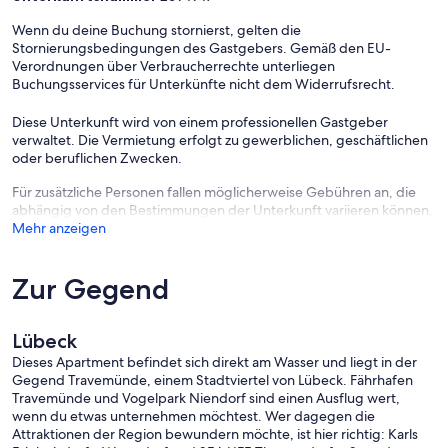
Zur Travemünder Woche verwandelt sich die Promenade vor dem
Wenn du deine Buchung stornierst, gelten die
High End einmal im Jahr (ca. Ende Juli) in ein großes Familienfest mit
Stornierungsbedingungen des Gastgebers. Gemäß den EU-
Segelsport, Gastronomie und Bühnenprogramm. Als Gast im High
Verordnungen über Verbraucherrechte unterliegen
End sind Sie also mitten im Geschehen und können das
Buchungsservices für Unterkünfte nicht dem Widerrufsrecht.
traditionsreiche Fest direkt vor der Haustür genießen.
Diese Unterkunft wird von einem professionellen Gastgeber
verwaltet. Die Vermietung erfolgt zu gewerblichen, geschäftlichen
oder beruflichen Zwecken.
- Parkplatz a.d. Grund/kostenlos
Für zusätzliche Personen fallen möglicherweise Gebühren an, die
- Verbrauchskosten inklusive
abhängig von den Bestimmungen der Unterkunft variieren können.
Mehr anzeigen
Optional:
Zur Gegend
- Bettwäsche/Handt.: 25.00 EUR/Pro Person/Aufenth.
Lübeck
Dieses Apartment befindet sich direkt am Wasser und liegt in der
Gegend Travemünde, einem Stadtviertel von Lübeck. Fährhafen
Travemünde und Vogelpark Niendorf sind einen Ausflug wert,
wenn du etwas unternehmen möchtest. Wer dagegen die
Attraktionen der Region bewundern möchte, ist hier richtig: Karls