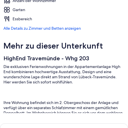
Anzahl der Wohnzimmer
Garten
Essbereich
Alle Details zu Zimmer und Betten anzeigen
Mehr zu dieser Unterkunft
HighEnd Travemünde - Whg 203
Die exklusiven Ferienwohnungen in der Appartementanlage High
End kombinieren hochwertige Ausstattung, Design und eine
wunderschöne Lage direkt am Strand von Lübeck-Travemünde.
Hier werden Sie sich sofort wohlfühlen.
Ihre Wohnung befindet sich im 2. Obergeschoss der Anlage und
verfügt über ein separates Schlafzimmer mit einem gemütlichen
Doppelbett. Im Wohnbereich können Sie es sich vor dem wohligen
Licht des Bio-Ethanol-Kamins gemütlich machen. Das moderne
Entertainmentsystem mit Blu-Ray-Player, Musikanlage mit MP3-