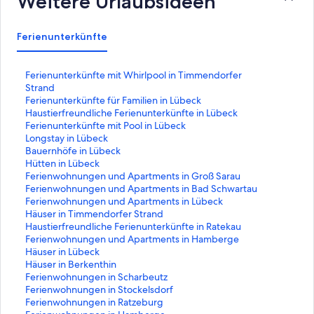
Weitere Urlaubsideen
Ferienunterkünfte
L
Ferienunterkünfte mit Whirlpool in Timmendorfer
i
Strand
n
L
Ferienunterkünfte für Familien in Lübeck
k
i
L
Haustierfreundliche Ferienunterkünfte in Lübeck
,
n
i
L
Ferienunterkünfte mit Pool in Lübeck
d
k
n
i
L
Longstay in Lübeck
e
,
k
n
i
L
Bauernhöfe in Lübeck
r
d
,
k
n
i
L
Hütten in Lübeck
d
e
d
,
k
n
i
L
Ferienwohnungen und Apartments in Groß Sarau
i
r
e
d
,
k
n
i
L
Ferienwohnungen und Apartments in Bad Schwartau
e
d
r
e
d
,
k
n
i
L
Ferienwohnungen und Apartments in Lübeck
f
i
d
r
e
d
,
k
n
i
L
Häuser in Timmendorfer Strand
o
e
i
d
r
e
d
,
k
n
i
L
Haustierfreundliche Ferienunterkünfte in Ratekau
l
f
e
i
d
r
e
d
,
k
n
i
L
Ferienwohnungen und Apartments in Hamberge
g
o
f
e
i
d
r
e
d
,
k
n
i
L
Häuser in Lübeck
e
l
o
f
e
i
d
r
e
d
,
k
n
i
L
Häuser in Berkenthin
n
g
l
o
f
e
i
d
r
e
d
,
k
n
i
L
Ferienwohnungen in Scharbeutz
d
e
g
l
o
f
e
i
d
r
e
d
,
k
n
i
L
Ferienwohnungen in Stockelsdorf
e
n
e
g
l
o
f
e
i
d
r
e
d
,
k
n
i
L
Ferienwohnungen in Ratzeburg