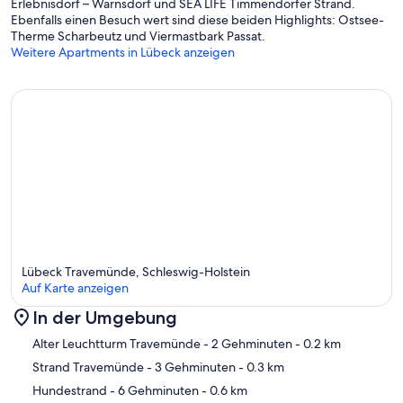
Erlebnisdorf – Warnsdorf und SEA LIFE Timmendorfer Strand.
- Fahrstuhl
Ebenfalls einen Besuch wert sind diese beiden Highlights: Ostsee-
Therme Scharbeutz und Viermastbark Passat.
- Gem. Waschmaschine (Gebühr)
Weitere Apartments in Lübeck anzeigen
- Ein weiteres Kind kostenfrei (max. 4 Jahre alt)
- Haustiere: 2
Lübeck Travemünde, Schleswig-Holstein
Auf Karte anzeigen
In der Umgebung
Karte
Alter Leuchtturm Travemünde
- 2 Gehminuten
- 0.2 km
Strand Travemünde
- 3 Gehminuten
- 0.3 km
Hundestrand
- 6 Gehminuten
- 0.6 km