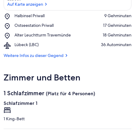
Auf Karte anzeigen
Place,
Halbinsel Priwall
‪9 Gehminuten‬
Halbinsel
Auf Karte anzeigen
Place,
Ostseestation Priwall
‪17 Gehminuten‬
Priwall
Ostseestation
Place,
Alter Leuchtturm Travemünde
‪18 Gehminuten‬
Priwall
Alter
Airport,
Lübeck (LBC)
‪36 Autominuten‬
Leuchtturm
Lübeck
Travemünde
(LBC)
Weitere Infos zu dieser Gegend
Zimmer und Betten
1 Schlafzimmer
(Platz für 4 Personen)
Schlafzimmer 1
1 King-Bett