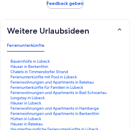
Feedback geben
Weitere Urlaubsideen
Ferienunterkünfte
L
Bauernhöfe in Lübeck
i
L
Häuser in Berkenthin
n
i
L
Chalets in Timmendorfer Strand
k
n
i
L
Ferienunterkünfte mit Pool in Lübeck
,
k
n
i
L
Ferienwohnungen und Apartments in Ratekau
d
,
k
n
i
L
Ferienunterkünfte für Familien in Lübeck
e
d
,
k
n
i
L
Ferienwohnungen und Apartments in Bad Schwartau
r
e
d
,
k
n
i
L
Longstay in Lübeck
d
r
e
d
,
k
n
i
L
Häuser in Lübeck
i
d
r
e
d
,
k
n
i
L
Ferienwohnungen und Apartments in Hamberge
e
i
d
r
e
d
,
k
n
i
L
Ferienwohnungen und Apartments in Berkenthin
f
e
i
d
r
e
d
,
k
n
i
L
Hütten in Lübeck
o
f
e
i
d
r
e
d
,
k
n
i
L
Häuser in Ratekau
l
o
f
e
i
d
r
e
d
,
k
n
i
L
Haustierfreundliche Ferienunterkünfte in Lübeck