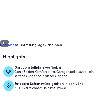
Hafenliebe
-
exklusive
Ferienwohnung
am
Segelhafen
rück
Weiter
im
25+
Übersicht
Ausstattung
Lage
Richtlinien
Herzen
Highlights
von
Travemünde
Garagenstellplatz verfügbar
Genieße den Komfort eines Garagenstellplatzes – ein
seltenes Angebot in dieser Gegend.
Entdecke Sehenswürdigkeiten in der Nähe
Zu Fuß erreichbar: Halbinsel Priwall
Wohnzimmer