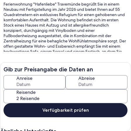
Ferienwohnung "Hafenliebe" Travemünde begrüßt Sie in einem
Neubau mit Fertigstellung im Jahr 2026 und bietet Ihnen auf 55
Quadratmetern ein exklusives Refugium für einen gehobenen und
komfortablen Aufenthalt. Die Wohnung befindet sich im ersten
Stock eines Hauses mit Aufzug und ist allergikerfreundlich
konzipiert, durchgängig mit Vinylboden und einer
Fußbodenheizung ausgestattet, die in Kombination mit der
Zentralheizung für eine behagliche Wohlfühlatmosphäre sorgt. Der
offen gestaltete Wohn- und Essbereich empfängt Sie mit einem
hochwertigen Sofa, einem Sessel und einem Esstisch, an dem Sie
gemeinsame Mahlzeiten einnehmen können. Der moderne
Fernseher sowie der Internetzugang mit einer Geschwindigkeit von
mindestens 100 Mbit/s über WLAN sorgen für Unterhaltung und
Gib zur Preisangabe die Daten an
Konnektivität. Die offene, voll ausgestattete Küche lässt keine
Wünsche offen: Ein Induktionsherd, ein Backofen, eine
Anreise
Abreise
Spülmaschine sowie eine Nespresso-Maschine, ein Wasserkocher
und ein separater Gefrierschrank ergänzen das umfangreiche
Reisende
Angebot an Küchenutensilien, Geschirr und Besteck.
Das separate Schlafzimmer bietet einen ruhigen Rückzugsort und ist
mit einem bequemen Bett ausgestattet. Die gesamte Unterkunft
Verfügbarkeit prüfen
bietet Schlafmöglichkeiten für bis zu vier Personen, wovon zwei
Schlafplätze speziell für Kinder ausgelegt sind. Für Familien sind ein
Babybett und ein Kinderhochstuhl vorhanden, sodass auch Ihre
jüngsten Gäste bestens versorgt sind. Das Badezimmer ist mit einer