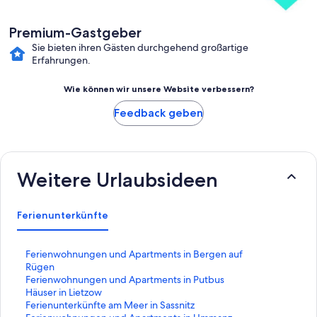
Premium-Gastgeber
Sie bieten ihren Gästen durchgehend großartige
Erfahrungen.
Wie können wir unsere Website verbessern?
Feedback geben
Weitere Urlaubsideen
Ferienunterkünfte
L
Ferienwohnungen und Apartments in Bergen auf
i
Rügen
n
L
Ferienwohnungen und Apartments in Putbus
k
i
L
Häuser in Lietzow
,
n
i
L
Ferienunterkünfte am Meer in Sassnitz
d
k
n
i
L