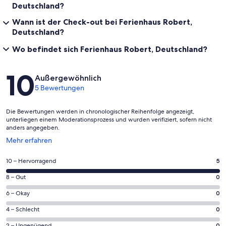
Deutschland?
Wann ist der Check-out bei Ferienhaus Robert,
Deutschland?
Wo befindet sich Ferienhaus Robert, Deutschland?
Bewertungen
10
Außergewöhnlich
5 Bewertungen
Die Bewertungen werden in chronologischer Reihenfolge angezeigt,
unterliegen einem Moderationsprozess und wurden verifiziert, sofern nicht
anders angegeben.
Wird
Mehr erfahren
in
einem
5
10 – Hervorragend
5
neuen
von
Fenster
0
8 – Gut
0
insgesamt
geöffnet
von
5
0
6 – Okay
0
insgesamt
Gästebewertungen
von
5
0
4 – Schlecht
0
haben
insgesamt
Gästebewertungen
von
eine
5
2 – Ungenügend
0