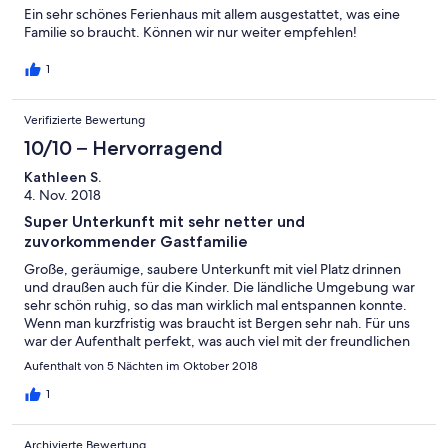
Ein sehr schönes Ferienhaus mit allem ausgestattet, was eine
Familie so braucht. Können wir nur weiter empfehlen!
1
Verifizierte Bewertung
10/10 – Hervorragend
Kathleen S.
4. Nov. 2018
Super Unterkunft mit sehr netter und
zuvorkommender Gastfamilie
Große, geräumige, saubere Unterkunft mit viel Platz drinnen
und draußen auch für die Kinder. Die ländliche Umgebung war
sehr schön ruhig, so das man wirklich mal entspannen konnte.
Wenn man kurzfristig was braucht ist Bergen sehr nah. Für uns
war der Aufenthalt perfekt, was auch viel mit der freundlichen
Familie des Gasthauses zu tun hat. Wir würden diese Unterkunft
Aufenthalt von 5 Nächten im Oktober 2018
zu 100% weiterempfehlen.
1
Archivierte Bewertung