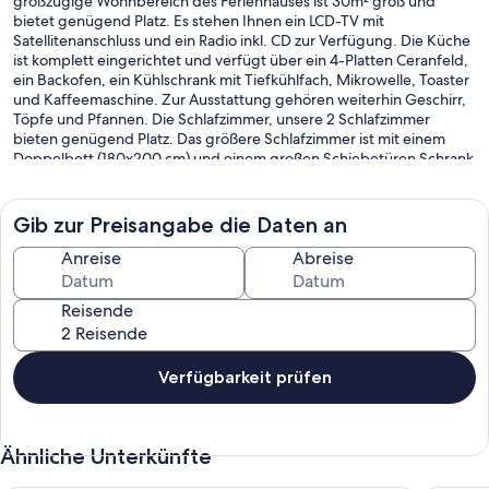
großzügige Wohnbereich des Ferienhauses ist 30m² groß und
bietet genügend Platz. Es stehen Ihnen ein LCD-TV mit
Satellitenanschluss und ein Radio inkl. CD zur Verfügung. Die Küche
ist komplett eingerichtet und verfügt über ein 4-Platten Ceranfeld,
ein Backofen, ein Kühlschrank mit Tiefkühlfach, Mikrowelle, Toaster
und Kaffeemaschine. Zur Ausstattung gehören weiterhin Geschirr,
Töpfe und Pfannen. Die Schlafzimmer, unsere 2 Schlafzimmer
bieten genügend Platz. Das größere Schlafzimmer ist mit einem
Doppelbett (180x200 cm) und einem großen Schiebetüren Schrank
ausgestattet. Das kleinere Schlafzimmer verfügt über ein Futonbett
(140x200 cm) und einen doppelten Türenschrank. Die Bettwäsche
wird in Erstausstattung gestellt. Das Bad ist mit einer großen
Gib zur Preisangabe die Daten an
Dusche, einem Waschbecken und einem WC ausgestattet.
Anreise
Abreise
Reisende
Ferienhaus Robert:
Handtücher gehören nicht zur Ausstattung und sind mitzubringen
oder können gegen 3€/ Person gemietet werden.
Verfügbarkeit prüfen
Ähnliche Unterkünfte
Schlafcouch im Wohnzimmer für 5. und 6. Person.