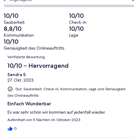
0
haben
insgesamt
Bewertung
Gästebewertungen
von
eine
5
von
haben
insgesamt
10/10
10/10
Bewertung
Gästebewertungen
10
eine
5
von
haben
Sauberkeit
Check-in
-
Bewertung
Gästebewertungen
8,8/10
10/10
8
eine
Hervorragend
von
haben
-
Bewertung
Kommunikation
Lage
6
eine
10/10
Gut
von
-
Bewertung
4
Genauigkeit des Onlineauftritts
Okay
von
Bewertungen
-
Verifizierte Bewertung
2
Schlecht
-
10/10 – Hervorragend
Ungenügend
Sandra S.
27. Okt. 2023
Gut: Sauberkeit, Check-in, Kommunikation, Lage und Genauigkeit
des Onlineauftritts
Einfach Wunderbar
Es war sehr schön wir kommen auf jedenfall wieder
Aufenthalt von 5 Nächten im Oktober 2023
0