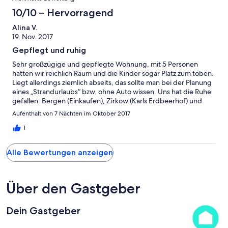
10/10 – Hervorragend
Alina V.
19. Nov. 2017
Gepflegt und ruhig
Sehr großzügige und gepflegte Wohnung, mit 5 Personen
hatten wir reichlich Raum und die Kinder sogar Platz zum toben.
Liegt allerdings ziemlich abseits, das sollte man bei der Planung
eines „Strandurlaubs“ bzw. ohne Auto wissen. Uns hat die Ruhe
gefallen. Bergen (Einkaufen), Zirkow (Karls Erdbeerhof) und
Prora (Baumwipfelpfad und diverse Museen, KDF) sind mit Auto
Aufenthalt von 7 Nächten im Oktober 2017
in 20 Minuten erreichbar. Wir würden gerne wiederkommen, so
es sich ergibt.
1
Alle Bewertungen anzeigen
Über den Gastgeber
Dein Gastgeber