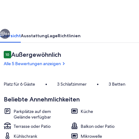
rück
Weiter
6+
Übersicht
Ausstattung
Lage
Richtlinien
Bewertungen
Außergewöhnlich
10
10 von 10.
Alle 5 Bewertungen anzeigen
Platz für 6 Gäste
•
3 Schlafzimmer
•
3 Betten
Beliebte Annehmlichkeiten
Wohnbereich
Parkplätze auf dem
Küche
Gelände verfügbar
Terrasse oder Patio
Balkon oder Patio
Kühlschrank
Mikrowelle