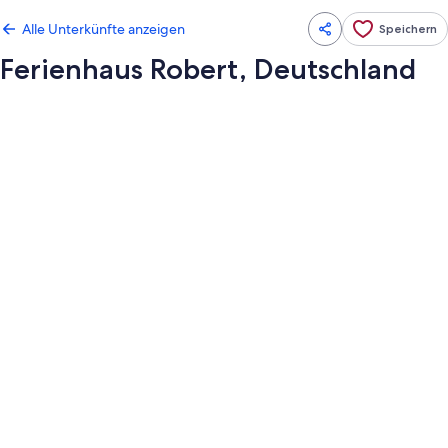
Alle Unterkünfte anzeigen
Speichern
Ferienhaus Robert, Deutschland
Fotogalerie
von
Ferienhaus
Robert,
Deutschland