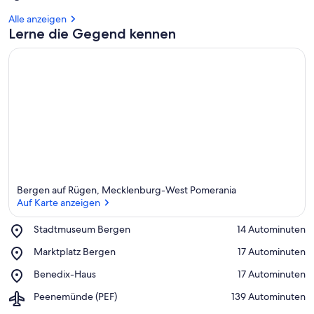
Alle anzeigen
Lerne die Gegend kennen
Bergen auf Rügen, Mecklenburg-West Pomerania
Auf Karte anzeigen
Place,
Stadtmuseum Bergen
‪14 Autominuten‬
Stadtmuseum
Auf Karte anzeigen
Place,
Marktplatz Bergen
‪17 Autominuten‬
Bergen
Marktplatz
Place,
Benedix-Haus
‪17 Autominuten‬
Bergen
Benedix-
Airport,
Peenemünde (PEF)
‪139 Autominuten‬
Haus
Peenemünde