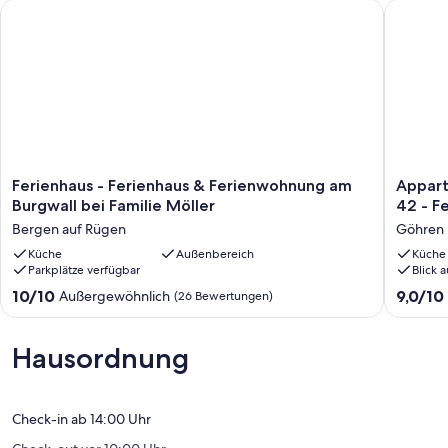
Ferienhaus - Ferienhaus & Ferienwohnung am Burgwall bei Fam
Appartem
Die Anreise ist von 14:00 bis 20:00 und die Abreise von 07:00 bis
10:00 möglich.
Ferienhaus
Apparte
Ferienhaus - Ferienhaus & Ferienwohnung am
Appart
-
Villa
Burgwall bei Familie Möller
42 - F
Ferienhaus
Granitz
Bergen auf Rügen
Göhren
&
45487
Ferienwohnung
Küche
Außenbereich
-
Küche
Parkplätze verfügbar
Blick 
am
Whg.
Burgwall
42
10.0
9.0
10/10
9,0/10
Außergewöhnlich
(26 Bewertungen)
bei
-
von
von
Familie
Fewo
10,
10,
Möller
42
Außergewöhnlich,
Wunder
Hausordnung
Bergen
Göhren
(26
(11
auf
Bewertungen)
Bewert
Rügen
Check-in ab 14:00 Uhr