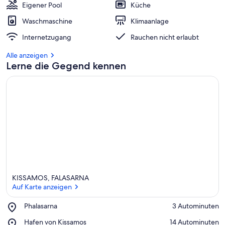
Eigener Pool
Küche
Waschmaschine
Klimaanlage
Internetzugang
Rauchen nicht erlaubt
Alle anzeigen
Lerne die Gegend kennen
KISSAMOS, FALASARNA
Auf Karte anzeigen
Place,
Phalasarna
‪3 Autominuten‬
Phalasarna
Auf Karte anzeigen
Place,
Hafen von Kissamos
‪14 Autominuten‬