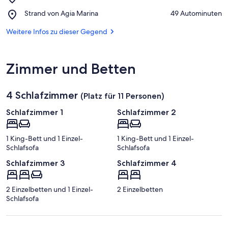
Hafen
Place,
Strand von Agia Marina
‪49 Autominuten‬
von
Strand
Kissamos
von
Weitere Infos zu dieser Gegend
Agia
Marina
Zimmer und Betten
4 Schlafzimmer
(Platz für 11 Personen)
Schlafzimmer 1
Schlafzimmer 2
1 King-Bett und 1 Einzel-
1 King-Bett und 1 Einzel-
Schlafsofa
Schlafsofa
Schlafzimmer 3
Schlafzimmer 4
2 Einzelbetten und 1 Einzel-
2 Einzelbetten
Schlafsofa