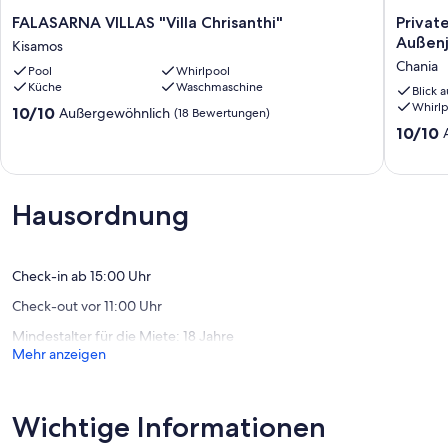
FALASARNA
Private
FALASARNA VILLAS "Villa Chrisanthi"
Private
VILLAS
ruhige
Außenj
Kisamos
"Villa
Luxus-
Chania
Pool
Whirlpool
Chrisanthi"
Villa
Küche
Waschmaschine
Kisamos
mit
Blick 
Whirlp
Pool
10.0
10/10
Außergewöhnlich
(18 Bewertungen)
und
von
10.0
10/10
Außenja
10,
von
nur
Außergewöhnlich,
10,
20
(18
Außerge
m
Bewertungen)
(56
Hausordnung
vom
Bewert
Meer
entfernt
Chania
Check-in ab 15:00 Uhr
Check-out vor 11:00 Uhr
Mindestalter für die Miete: 18 Jahre
Mehr anzeigen
Wichtige Informationen