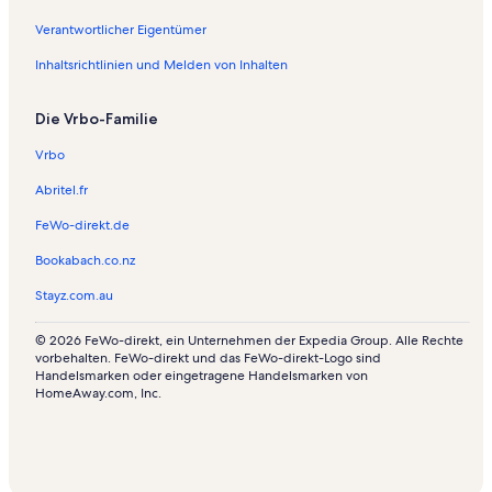
s
e
h
n
w
s
r
n
K
o
Verantwortlicher Eigentümer
a
k
u
i
h
Inhaltsrichtlinien und Melden von Inhalten
m
ü
n
s
n
o
n
g
s
u
s
f
e
a
n
Die Vrbo-Familie
t
n
m
g
e
u
o
e
Vrbo
m
n
s
n
i
d
i
Abritel.fr
t
A
n
FeWo-direkt.de
P
p
P
o
a
l
Bookabach.co.nz
o
r
a
l
t
t
Stayz.com.au
i
m
a
n
e
n
© 2026 FeWo-direkt, ein Unternehmen der Expedia Group. Alle Rechte
K
n
i
vorbehalten. FeWo-direkt und das FeWo-direkt-Logo sind
i
t
a
Handelsmarken oder eingetragene Handelsmarken von
s
s
s
HomeAway.com, Inc.
s
i
a
n
m
K
o
i
s
s