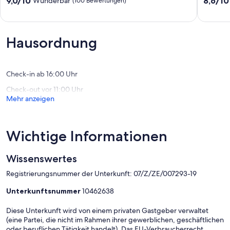
9,0/10
8,6/10
Wunderbar
(100 Bewertungen)
möchten,
nah,
von
von
dann
Parkplat
10,
10,
sind
optional
Wunderbar,
Hervorr
Sie
Schöne
(100
(91
Hausordnung
bei
Bewertungen)
Bewert
uns
richtig
Köpenick
Check-in ab 16:00 Uhr
Check-out vor 11:00 Uhr
Mehr anzeigen
Wichtige Informationen
Wissenswertes
Registrierungsnummer der Unterkunft: 07/Z/ZE/007293-19
Unterkunftsnummer
10462638
Diese Unterkunft wird von einem privaten Gastgeber verwaltet
(eine Partei, die nicht im Rahmen ihrer gewerblichen, geschäftlichen
oder beruflichen Tätigkeit handelt). Das EU-Verbraucherrecht,