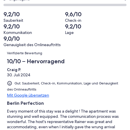
haben
insgesamt
Bewertung
Gästebewertungen
von
eine
31
von
haben
insgesamt
9,2/10
9,6/10
Bewertung
Gästebewertungen
10
eine
31
von
haben
Sauberkeit
Check-in
-
Bewertung
Gästebewertungen
9,2/10
9,2/10
8
eine
Hervorragend
von
haben
-
Bewertung
Kommunikation
Lage
6
eine
9,0/10
Gut
von
-
Bewertung
4
Genauigkeit des Onlineauftritts
Okay
von
Bewertungen
-
Verifizierte Bewertung
2
Schlecht
-
10/10 – Hervorragend
Ungenügend
Craig P.
30. Juli 2024
Gut: Sauberkeit, Check-in, Kommunikation, Lage und Genauigkeit
des Onlineauftritts
Mit Google übersetzen
Berlin Perfection
Every moment of this stay was a delight ! The apartment was
stunning and well equipped. The communication process was
wonderful. The host's representative Rainer was great and
accommodating, even when I initially gave the wrung arrival