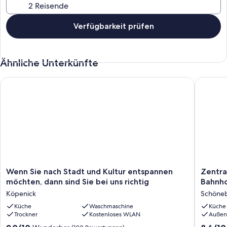
Das Badezimmer hat eine geräumige Dusche.
Einfaches Parken auf der Straße.
Verfügbarkeit prüfen
Ähnliche Unterkünfte
Wenn Sie nach Stadt und Kultur entspannen möchten, dann sind
Zentrale
Wenn
Zentrale
Wenn Sie nach Stadt und Kultur entspannen
Zentra
Sie
Lage,
möchten, dann sind Sie bei uns richtig
Bahnho
nach
sonnig,
Köpenick
Schöne
Stadt
ruhig,
und
Küche
Waschmaschine
komfort
Küche
Trockner
Kostenloses WLAN
Außen
Kultur
S-
entspannen
Bahnhof
9.0
8.6