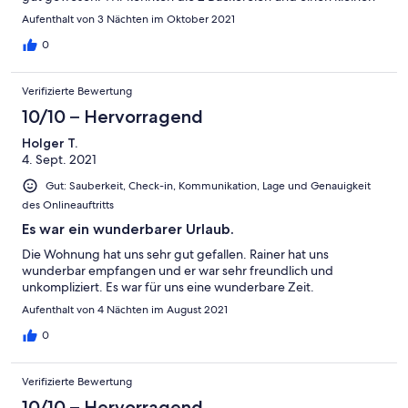
Einkaufmarkt gut nutzen zur Frühstücks- und Snackversorgung.
Aufenthalt von 3 Nächten im Oktober 2021
Gewünscht hätte ich mir ein paar Bücher, Informationen,
Karten, Zeitschriften zum Reiseort Berlin. Gut war, dass der
0
Ansprechpartner gleich vor Ort war und somit spontane und
schnelle Treffen und Vereinbarungen getroffen werden
Verifizierte Bewertung
konnten. Danke
10/10 – Hervorragend
Holger T.
4. Sept. 2021
Gut: Sauberkeit, Check-in, Kommunikation, Lage und Genauigkeit
des Onlineauftritts
Es war ein wunderbarer Urlaub.
Die Wohnung hat uns sehr gut gefallen. Rainer hat uns
wunderbar empfangen und er war sehr freundlich und
unkompliziert. Es war für uns eine wunderbare Zeit.
Aufenthalt von 4 Nächten im August 2021
0
Verifizierte Bewertung
10/10 – Hervorragend