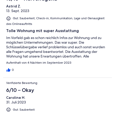
Astrid Z.
13. Sept. 2023
Gut: Sauberkeit, Check-in, Kommunikation, Lage und Genauigkeit
des Onlineauftritts
Tolle Wohnung mit super Ausstattung
Im Vorfeld gab es schon reichlich Infos zur Wohnung und zu
möglichen Unternehmungen. Das war super. Die
Schlüsselübergabe verlief problemlos und auch sonst wurden
alle Fragen umgehend beantwortet. Die Ausstattung der
Wohnung hat unsere Erwartungen übertroffen. Alle
Anregungen der Kommentare sind umgesetzt worden, sodas
Aufenthalt von 4 Nächten im September 2023
Toaster und Wasserkocher die üppig ausgestattete Küche
komplettierten. Das i-Tüpfelchen waren große Mengen an
0
Eiswürfeln, die uns bei 30°C willkommen hießen. Die
Wohngegend war auch nachts ruhig und wir fühlten uns sicher
Verifizierte Bewertung
auf dem Weg von und zur S-Bahn. Bus direkt vor der Haustür
mit 10Minuten- Taktung, top! Auch die Schlüsselabgabe zu
6/10 – Okay
unchristlicher Zeit war gar kein Problem. Danke nochmals an
Caroline H.
Rainer, der einen tollen Job macht vor Ort.
31. Juli 2023
Gut: Sauberkeit