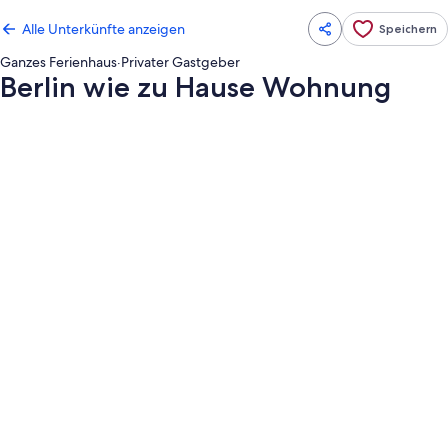
Alle Unterkünfte anzeigen
Speichern
Ganzes Ferienhaus
·
Privater Gastgeber
Berlin wie zu Hause Wohnung
Fotogalerie
von
Berlin
wie