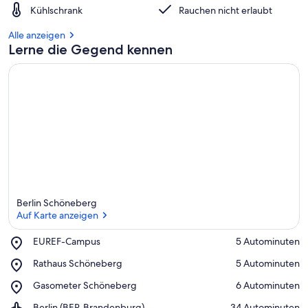
Kühlschrank
Rauchen nicht erlaubt
Alle anzeigen
Lerne die Gegend kennen
Berlin Schöneberg
Auf Karte anzeigen
Place,
EUREF-Campus
‪5 Autominuten‬
EUREF-
Auf Karte anzeigen
Place,
Rathaus Schöneberg
‪5 Autominuten‬
Campus
Rathaus
Place,
Gasometer Schöneberg
‪6 Autominuten‬
Schöneberg
Gasometer
Airport,
Berlin (BER-Brandenburg)
‪34 Autominuten‬