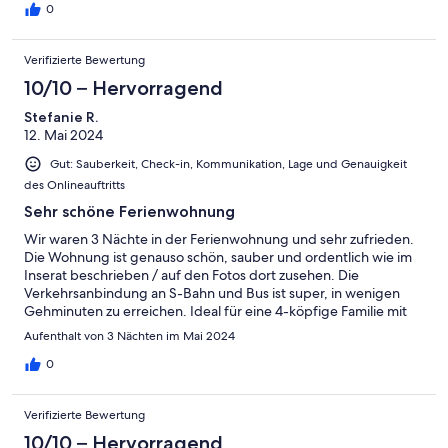
0
Verifizierte Bewertung
10/10 – Hervorragend
Stefanie R.
12. Mai 2024
Gut: Sauberkeit, Check-in, Kommunikation, Lage und Genauigkeit
des Onlineauftritts
Sehr schöne Ferienwohnung
Wir waren 3 Nächte in der Ferienwohnung und sehr zufrieden.
Die Wohnung ist genauso schön, sauber und ordentlich wie im
Inserat beschrieben / auf den Fotos dort zusehen. Die
Verkehrsanbindung an S-Bahn und Bus ist super, in wenigen
Gehminuten zu erreichen. Ideal für eine 4-köpfige Familie mit
größeren Kindern oder für ein Pärchen. Besonders die sehr gut
Aufenthalt von 3 Nächten im Mai 2024
ausgestattete Küche ist für Ferienwohnungen nicht
selbstverständlich.
0
Verifizierte Bewertung
10/10 – Hervorragend