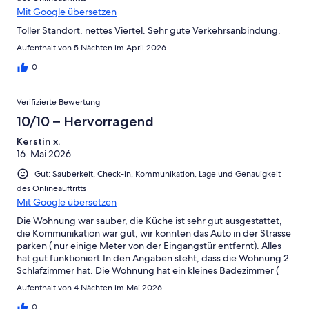
Mit Google übersetzen
Toller Standort, nettes Viertel. Sehr gute Verkehrsanbindung.
Aufenthalt von 5 Nächten im April 2026
0
Verifizierte Bewertung
10/10 – Hervorragend
Kerstin x.
16. Mai 2026
Gut: Sauberkeit, Check-in, Kommunikation, Lage und Genauigkeit
des Onlineauftritts
Mit Google übersetzen
Die Wohnung war sauber, die Küche ist sehr gut ausgestattet,
die Kommunikation war gut, wir konnten das Auto in der Strasse
parken ( nur einige Meter von der Eingangstür entfernt). Alles
hat gut funktioniert.In den Angaben steht, dass die Wohnung 2
Schlafzimmer hat. Die Wohnung hat ein kleines Badezimmer (
mit Dusche) , eine gut ausgestatte Küche wo man auch essen
Aufenthalt von 4 Nächten im Mai 2026
kann. Es gibt auch eine Waschmachine. Dann gibt es weiter
noch ein anderes Zimmer. Da steht eine (Schlaf)Bank . Dort gibt
0