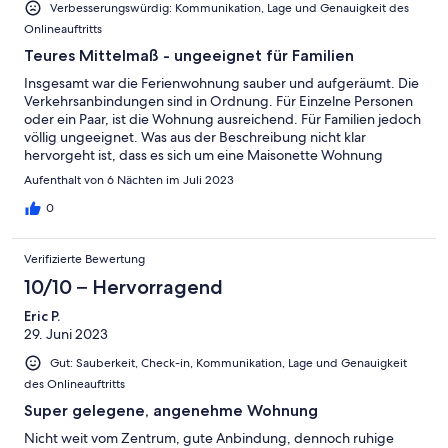
Verbesserungswürdig: Kommunikation, Lage und Genauigkeit des
Onlineauftritts
Teures Mittelmaß - ungeeignet für Familien
Insgesamt war die Ferienwohnung sauber und aufgeräumt. Die
Verkehrsanbindungen sind in Ordnung. Für Einzelne Personen
oder ein Paar, ist die Wohnung ausreichend. Für Familien jedoch
völlig ungeeignet. Was aus der Beschreibung nicht klar
hervorgeht ist, dass es sich um eine Maisonette Wohnung
handelt. (Sie hat somit weniger Räume als genannt) Die
Aufenthalt von 6 Nächten im Juli 2023
Unfallgefahr für Kinder, insbesondere Kleinkinder ist erheblich!
Auch für Ältere Menschen und Menschen mit körperlicher
0
Einschränkung ist die Wohnung nicht geeignet. Es gab keinen
geeigneten Platz für die Unterbringung des Kinderwagens. Es
Verifizierte Bewertung
war bekannt das wir mit Kindern in jungem Alter anreisen
würden. Dennoch wurden wir nicht auf die örtlichen
10/10 – Hervorragend
Gegebenheiten hingewiesen. Die Wohnung wird zudem mit
Eric P.
gehobener Ausstattung beschrieben. Dies trifft nicht zu.
29. Juni 2023
Billigmöbel von bekannter Schwedenmarke in teilweise
abgenutzter Form, sind nicht gehoben. Fazit. Eine schöne,
Gut: Sauberkeit, Check-in, Kommunikation, Lage und Genauigkeit
sauber Wohnung geeignet für Singles und Junge Paare.
des Onlineauftritts
Insgesamt etwas überteuert.
Super gelegene, angenehme Wohnung
Nicht weit vom Zentrum, gute Anbindung, dennoch ruhige