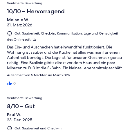
Verifizierte Bewertung
10/10 – Hervorragend
Melanie W.
31. März 2026
Gut: Sauberkeit, Check-in, Kommunikation, Lage und Genauigkeit
des Onlineauftritts
Das Ein- und Auschecken hat einwandfrei funktioniert. Die
Wohnung ist sauber und die Küche hat alles was man für einen
Aufenthalt benötigt. Die Lage ist für unseren Geschmack genau
richtig. Eine Buslinie gibt's direkt vor dem Haus und ein paar
Minuten zu Fuß ist die S-Bahn. Ein kleines Lebensmittelgeschäft
hat es ein paar Meter weiter. Und wer in Berlin nichts zum Essen
Aufenthalt von 5 Nächten im März 2026
findet, ist selbst schuld. Restaurants, Kaffees, Kneipen und
Imbissbuden gibt's an fast jeder Ecke. Das einzige was es zu
0
bemängeln gäbe ist, daß die Wohnung für 5 Personen
ausgeschrieben ist. Da wird es dann schon sehr eng. Zumal es
Verifizierte Bewertung
eigentlich nur ein Wohn - und Schlafraum ist. Wir waren zu dritt,
da hats gepasst.
8/10 – Gut
Paul W.
23. Dez. 2025
Gut: Sauberkeit und Check-in