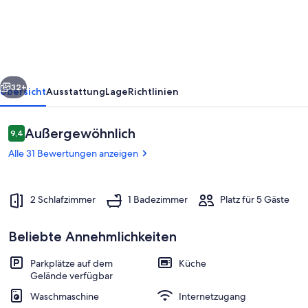
zu
Hause
Wohnung
rück
Weiter
32+
Übersicht
Ausstattung
Lage
Richtlinien
Bewertungen
Außergewöhnlich
9,4
9,4 von 10.
Alle 31 Bewertungen anzeigen
2 Schlafzimmer
1 Badezimmer
Platz für 5 Gäste
Beliebte Annehmlichkeiten
Unterkunftsgelände
Parkplätze auf dem
Küche
Gelände verfügbar
Waschmaschine
Internetzugang