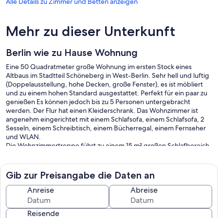
Alle Details zu Zimmer und Betten anzeigen
Mehr zu dieser Unterkunft
Berlin wie zu Hause Wohnung
Eine 50 Quadratmeter große Wohnung im ersten Stock eines
Altbaus im Stadtteil Schöneberg in West-Berlin. Sehr hell und luftig
(Doppelausstellung, hohe Decken, große Fenster), es ist möbliert
und zu einem hohen Standard ausgestattet. Perfekt für ein paar zu
genießen Es können jedoch bis zu 5 Personen untergebracht
werden. Der Flur hat einen Kleiderschrank. Das Wohnzimmer ist
angenehm eingerichtet mit einem Schlafsofa, einem Schlafsofa, 2
Sesseln, einem Schreibtisch, einem Bücherregal, einem Fernseher
und WLAN.
Die Wohnzimmertreppe führt zu einem 15 m² großen Schlafbereich
mit einem Kingsize-Bett. Die Höhe im Zwischengeschoss beträgt
130 cm (gemessen vom Boden) und ca. 105 cm (gemessen vom
Bett). In Häusern sind Sie in 2 und Sie bevorzugen es, können Sie
Gib zur Preisangabe die Daten an
mich im Voraus bitten, auf dem Schlafsofa im Erdgeschoss zu
schlafen.
Anreise
Abreise
Die geräumige Küche verfügt über einen Esstisch, Geschirrspüler,
Waschmaschine, Kaffeemaschine, Moka, Toaster, Töpfe und
Reisende
Pfannen.