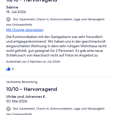
Sabine
18. Juli 2026
Gut: Sauberkeit, Check-in, Kommunikation, Lage und Genauigkeit
des Onlineauftritts
Mit Google übersetzen
Die Kommunikation mit der Gastgeberin war sehr freundlich
und entgegenkommend. Wir haben uns in der geschmackvoll
eingerichteten Wohnung in dem sehr ruhigen Wohnhaus recht
wohl gefühlt, gut geeignet für 2 Personen. Es gab eine neue
Schlafcouch von Ikea (noch nicht auf Fotos im Angebot zu
sehen), gute Qualität und einfaches Ausklappen. Die Treppe zur
Aufenthalt von 3 Nächten im Juli 2026
Hochebene ist ebenfalls anders als auf den Fotos im Angebot,
sehr solide gebaut. Wir haben trotz Straßenverkehr bei
0
geöffnetem Fenster schlafen können, war akzeptabel. Die
Küche war für unsere paar Tage gut genug
Verifizierte Bewertung
ausgestattet.Buslinie direkt vor der Tür."Berlin wie zu Hause" ist
empfehlenswert!
10/10 – Hervorragend
Ulrike und Johannes K.
30. Mai 2026
Gut: Sauberkeit, Check-in, Kommunikation, Lage und Genauigkeit
des Onlineauftritts