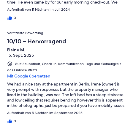
time. He even came by for our early morning check-out. We
hope we have the opportunity to return soon. Thank you !
Aufenthalt von 11 Nächten im Juli 2024
0
Verifizierte Bewertung
10/10 – Hervorragend
Elaine M.
15. Sept. 2025
Gut: Sauberkeit, Check-in, Kommunikation, Lage und Genauigkeit
des Onlineauftritts
Mit Google übersetzen
We had a nice stay at the apartment in Berlin. Irene (owner) is
very prompt with responses but the property manager who
lived in the building, was not. The loft bed has a steep staircase
and low ceiling that requires bending however this is apparent
in the photographs, just be prepared if you have mobility issues.
Some small things like kitchen paper, dishcloth, more toilet rolls
Aufenthalt von 5 Nächten im September 2025
would be helpful.
0