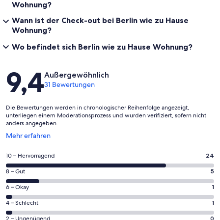
Wohnung?
Wann ist der Check-out bei Berlin wie zu Hause
Wohnung?
Wo befindet sich Berlin wie zu Hause Wohnung?
Bewertungen
9,4
Außergewöhnlich
31 Bewertungen
Die Bewertungen werden in chronologischer Reihenfolge angezeigt,
unterliegen einem Moderationsprozess und wurden verifiziert, sofern nicht
anders angegeben.
Wird
Mehr erfahren
in
einem
24
10 – Hervorragend
24
neuen
von
Fenster
5
8 – Gut
5
insgesamt
geöffnet
von
31
1
6 – Okay
1
insgesamt
Gästebewertungen
von
31
1
4 – Schlecht
1
haben
insgesamt
Gästebewertungen
von
eine
31
0
2 – Ungenügend
0