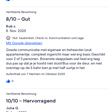
es auch eine offene Treppe nach oben. Da können noch zwei
weitere Personen schlafen. Nur kleine Kinder können da gerade
Verifizierte Bewertung
stehen. Die Decke ist sehr niedrig.Für uns war das kein
Problem..aber es wäre gut das in der Beschreibung zu
8/10 – Gut
erwähnen.Wohnung ist trotzdem sicherlich empfehlenswert!
Rob v.
8. Nov. 2025
Gut: Sauberkeit, Check-in, Kommunikation und Lage
Mit Google übersetzen
Goede communicatie met eigenaar en beheerder.Leuk
appartementje, compleet ingericht maar wel erg basic.Geschikt
voor 2 of 3 personen. Bovenste slaapplaats wel heel erg laag
dus pas op dat je je hoofd niet stoot!Bus voor de deur, en met
overstap op de S bahn ben je met half uurtje in het
centrum.Kleine supermarktjes vlakbij, grote Lidl ongeveer 20
Aufenthalt von 7 Nächten im Oktober 2025
minuutjes lopen.
0
Verifizierte Bewertung
10/10 – Hervorragend
Julie G.