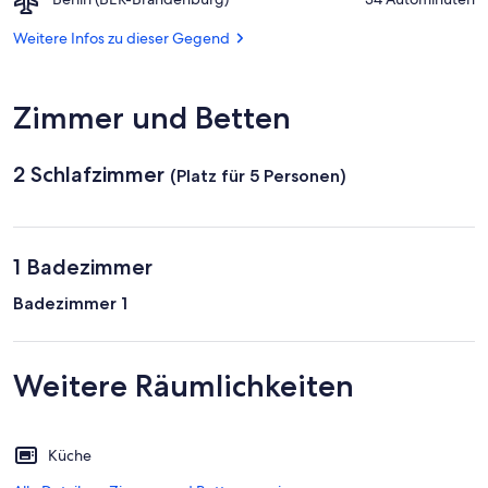
Schöneberg
Berlin
(BER-
Weitere Infos zu dieser Gegend
Brandenburg)
Zimmer und Betten
2 Schlafzimmer
(Platz für 5 Personen)
1 Badezimmer
Badezimmer 1
Weitere Räumlichkeiten
Küche