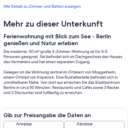
Alle Details zu Zimmer und Betten anzeigen
Mehr zu dieser Unterkunft
Ferienwohnung mit Blick zum See - Berlin
genießen und Natur erleben
Die moderne, 50 m² große 3-Zimmer-Wohnung ist für 4-5
Personen geeignet. Sie befindet sich im Dachgeschoss des Hauses
des Vermieters und hat einen separaten Zugang.
Gelegen ist die Wohnung zentral im Ortskern von Müggelheim,
einem Ortsteil von Köpenick. Eine Bushaltestelle befindet sich in
unmittelbarer Nähe. Von dort aus erreichen Sie das Stadtzentrum
Berlins in circa 50 Minuten. Restaurants und Cafés sowie 3 Bäcker
und 2 Discounter sind fußläufig zu erreichen.
Die Wohnung wurde 2018 neu gebaut. Im Wohnzimmer ermöglicht
die ausziehbare Eckcouch mit einer Liegefläche von 1,4 x 2 m eine
zusätzliche Schlafmöglichkeit für eine 5. Person. In den 2
Gib zur Preisangabe die Daten an
Schlafzimmern sorgen jeweils 2 einzeln stehende Boxspringbetten
für einen erholsamen Schlaf. Die eingebaute kontrollierte Be- und
Anreise
Abreise