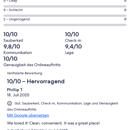
137
0
6 – Okay
0
insgesamt
Gästebewertungen
von
137
0
4 – Schlecht
0
haben
insgesamt
Gästebewertungen
von
eine
137
0
2 – Ungenügend
0
haben
insgesamt
Bewertung
Gästebewertungen
von
eine
137
von
haben
insgesamt
10/10
10/10
Bewertung
Gästebewertungen
10
eine
137
von
haben
Sauberkeit
Check-in
-
Bewertung
Gästebewertungen
9,8/10
9,4/10
8
eine
Hervorragend
von
haben
-
Bewertung
Kommunikation
Lage
6
eine
10/10
Gut
von
-
Bewertung
4
Genauigkeit des Onlineauftritts
Okay
von
Bewertungen
-
Verifizierte Bewertung
2
Schlecht
-
10/10 – Hervorragend
Ungenügend
Phillip T.
18. Juli 2025
Gut: Sauberkeit, Check-in, Kommunikation, Lage und Genauigkeit
des Onlineauftritts
Mit Google übersetzen
We loved it! Clean, convenient. It was a great place!