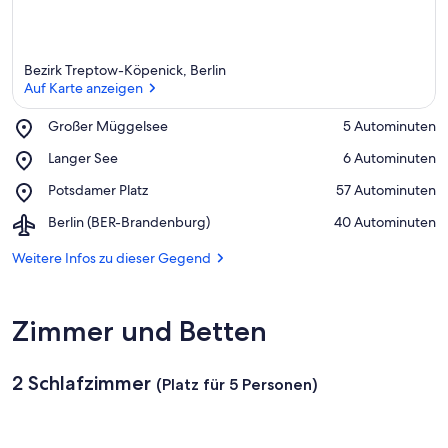
d
i
e
Bezirk Treptow-Köpenick, Berlin
s
Auf Karte anzeigen
e
r
Place,
Großer Müggelsee
‪5 Autominuten‬
Großer
Auf Karte anzeigen
G
Place,
Langer See
‪6 Autominuten‬
Müggelsee
e
Langer
g
Place,
Potsdamer Platz
‪57 Autominuten‬
See
e
Potsdamer
n
Airport,
Berlin (BER-Brandenburg)
‪40 Autominuten‬
Platz
d
Berlin
(BER-
Weitere Infos zu dieser Gegend
Brandenburg)
Zimmer und Betten
2 Schlafzimmer
(Platz für 5 Personen)