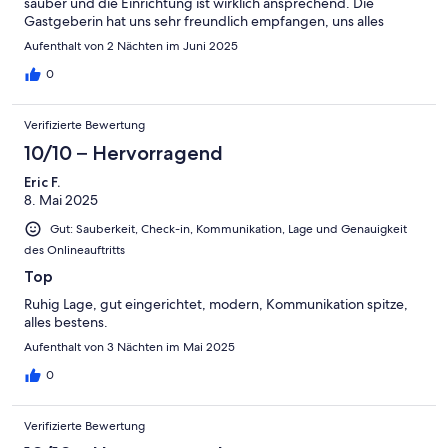
sauber und die Einrichtung ist wirklich ansprechend. Die
Gastgeberin hat uns sehr freundlich empfangen, uns alles
gezeigt und auch das Parken stellt kein Problem dar, weil sowohl
Aufenthalt von 2 Nächten im Juni 2025
vor dem Haus, als auch hinterm Haus Möglichkeiten bestehen.
Toll war auch der Ausblick aufs Wasser. Wir würden dort auf
0
jeden Fall wieder übernachten.
Verifizierte Bewertung
10/10 – Hervorragend
Eric F.
8. Mai 2025
Gut: Sauberkeit, Check-in, Kommunikation, Lage und Genauigkeit
des Onlineauftritts
Top
Ruhig Lage, gut eingerichtet, modern, Kommunikation spitze,
alles bestens.
Aufenthalt von 3 Nächten im Mai 2025
0
Verifizierte Bewertung