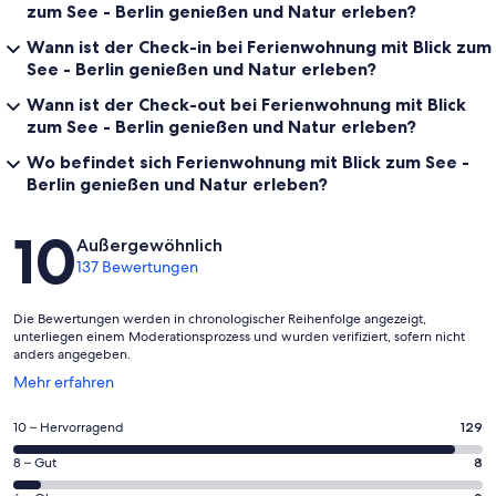
zum See - Berlin genießen und Natur erleben?
Wann ist der Check-in bei Ferienwohnung mit Blick zum
See - Berlin genießen und Natur erleben?
Wann ist der Check-out bei Ferienwohnung mit Blick
zum See - Berlin genießen und Natur erleben?
Wo befindet sich Ferienwohnung mit Blick zum See -
Berlin genießen und Natur erleben?
Bewertungen
10
Außergewöhnlich
137 Bewertungen
Die Bewertungen werden in chronologischer Reihenfolge angezeigt,
unterliegen einem Moderationsprozess und wurden verifiziert, sofern nicht
anders angegeben.
Wird
Mehr erfahren
in
einem
129
10 – Hervorragend
129
neuen
von
Fenster
8
8 – Gut
8
insgesamt
geöffnet
von