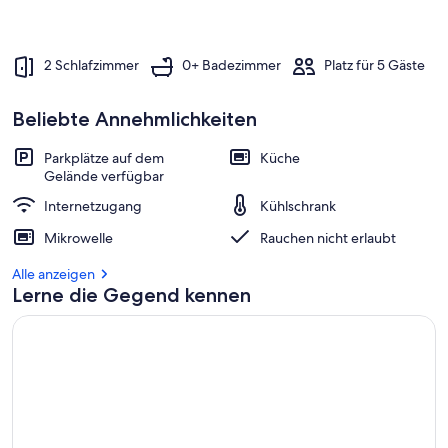
%
d
e
2 Schlafzimmer
0+ Badezimmer
Platz für 5 Gäste
r
G
Beliebte Annehmlichkeiten
ä
s
Parkplätze auf dem
Küche
t
Gelände verfügbar
e
b
Internetzugang
Kühlschrank
e
w
Mikrowelle
Rauchen nicht erlaubt
e
r
Alle anzeigen
t
Lerne die Gegend kennen
u
n
g
e
n
i
n