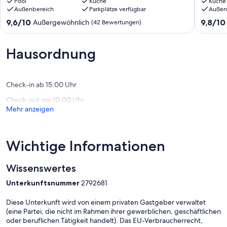
Stadtrand
Pool
Küche
Garten
Küche
Außenbereich
Parkplätze verfügbar
Außen
von
mit
Berlin
Pkw-
9.6
9.8
9,6/10
9,8/10
Außergewöhnlich
(42 Bewertungen)
Bohnsdorf
Stellplat
von
von
Pankow
10,
10,
Außergewöhnlich,
Außerge
Hausordnung
(42
(227
Bewertungen)
Bewert
Check-in ab 15:00 Uhr
Check-out vor 10:00 Uhr
Mehr anzeigen
Wichtige Informationen
Wissenswertes
Unterkunftsnummer
2792681
Diese Unterkunft wird von einem privaten Gastgeber verwaltet
(eine Partei, die nicht im Rahmen ihrer gewerblichen, geschäftlichen
oder beruflichen Tätigkeit handelt). Das EU-Verbraucherrecht,