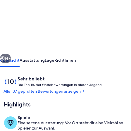
von
Ferienwohnung
mit
Blick
zum
See
-
rück
Weiter
Berlin
14+
Übersicht
Ausstattung
Lage
Richtlinien
genießen
und
Bewertungen
10
Sehr beliebt
Natur
D
von
Die Top 1% der Gästebewertungen in dieser Gegend
i
10,
Alle 137 geprüften Bewertungen anzeigen
erleben
e
Sehr
beliebt
Highlights
T
o
p
Spiele
Innenbereich
Eine seltene Ausstattung: Vor Ort steht dir eine Vielzahl an
1
Spielen zur Auswahl.