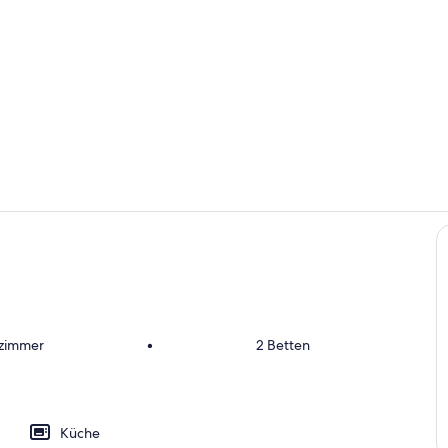
Zimmer
Außenberei
eien
fzimmer
•
2 Betten
Küche