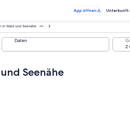
App öffnen
Unterkunft 
en in Wald und Seenähe
Daten
G
d und Seenähe