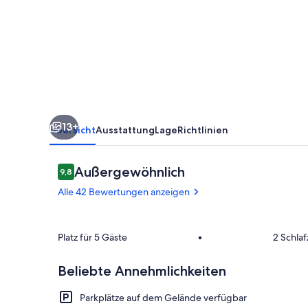
und
Seenähe
13+
Übersicht
Ausstattung
Lage
Richtlinien
Bewertungen
Außergewöhnlich
9,8
9,8 von 10.
Alle 42 Bewertungen anzeigen
Speisen im Fr
Platz für 5 Gäste
•
2 Schla
Beliebte Annehmlichkeiten
Parkplätze auf dem Gelände verfügbar