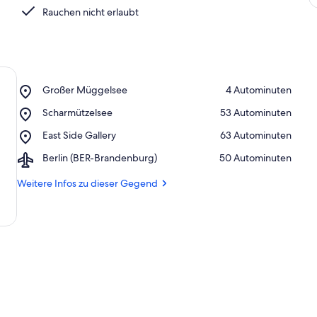
Rauchen nicht erlaubt
Place,
Großer Müggelsee
‪4 Autominuten‬
Großer
Place,
Scharmützelsee
‪53 Autominuten‬
Müggelsee
Scharmützelsee
Place,
East Side Gallery
‪63 Autominuten‬
East
Airport,
Berlin (BER-Brandenburg)
‪50 Autominuten‬
Side
Berlin
Gallery
(BER-
Weitere Infos zu dieser Gegend
Brandenburg)