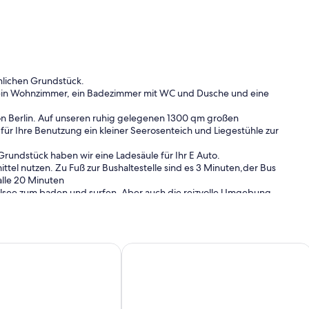
nlichen Grundstück.
, ein Wohnzimmer, ein Badezimmer mit WC und Dusche und eine
von Berlin. Auf unseren ruhig gelegenen 1300 qm großen
ll für Ihre Benutzung ein kleiner Seerosenteich und Liegestühle zur
rundstück haben wir eine Ladesäule für Ihr E Auto.
ttel nutzen. Zu Fuß zur Bushaltestelle sind es 3 Minuten,der Bus
alle 20 Minuten
see zum baden und surfen. Aber auch die reizvolle Umgebung
ngen ein
 Berlin, Radwandern in Berlin und Brandenburg, Müggelsee, 
Ferienwohnung mit Blick zum See - B