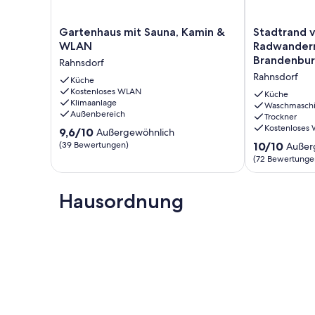
Gartenhaus
Stadtrand
Gartenhaus mit Sauna, Kamin &
Stadtrand v
mit
von
WLAN
Radwandern 
Sauna,
Berlin,
Brandenbur
Rahnsdorf
Kamin
Radwandern
Rahnsdorf
&
Küche
in
Kostenloses WLAN
WLAN
Berlin
Küche
Klimaanlage
Rahnsdorf
und
Waschmasch
Außenbereich
Trockner
Brandenburg,
Kostenloses
9.6
9,6/10
Müggelsee,
Außergewöhnlich
von
Baden
10.0
(39 Bewertungen)
10/10
Außer
10,
Rahnsdorf
von
(72 Bewertunge
Außergewöhnlich,
10,
(39
Außergewöhnl
Bewertungen)
Hausordnung
(72
Bewertungen