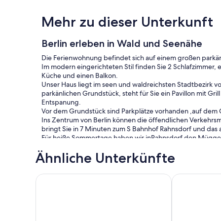
Mehr zu dieser Unterkunft
Berlin erleben in Wald und Seenähe
Die Ferienwohnung befindet sich auf einem großen parkä
Im modern eingerichteten Stil finden Sie 2 Schlafzimmer
Küche und einen Balkon.
Unser Haus liegt im seen und waldreichsten Stadtbezirk 
parkänlichen Grundstück, steht für Sie ein Pavillon mit Gri
Entspanung.
Vor dem Grundstück sind Parkplätze vorhanden ,auf dem G
Ins Zentrum von Berlin können die öffendlichen Verkehrsmi
bringt Sie in 7 Minuten zum S Bahnhof Rahnsdorf und das 
Für heiße Sommertage haben wir inRahnsdorf den Müggel
und die Püttberge laden zu nordic walking und Spaziergä
Ähnliche Unterkünfte
Gartenhaus mit Sauna, Kamin & WLAN
Stadtrand von