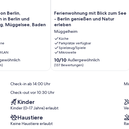
Ferienwohnung
on Berlin,
Ferienwohnung mit Blick zum See
mit
in Berlin und
- Berlin genießen und Natur
Blick
g, Müggelsee, Baden
erleben
zum
Müggelheim
See
-
Küche
ine
Berlin
Parkplätze verfügbar
Spielzeug/Spiele
genießen
 WLAN
Mikrowelle
und
Natur
10.0
10/10
gewöhnlich
Außergewöhnlich
erleben
von
n)
(137 Bewertungen)
Müggelheim
10,
ich,
Außergewöhnlich,
(137
Check-in ab 14:00 Uhr
Mi
)
Bewertungen)
Check-out vor 10:30 Uhr
Kinder
Kinder (0–17 Jahre) erlaubt
Ve
Haustiere
Keine Haustiere erlaubt
Ra