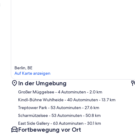
t
Berlin, BE
Auf Karte anzeigen
In der Umgebung
Großer Müggelsee
- 4 Autominuten
- 2.0 km
Kindl-Bühne Wuhlheide
- 40 Autominuten
- 13.7 km
Treptower Park
- 53 Autominuten
- 27.6 km
Kar
Scharmützelsee
- 53 Autominuten
- 50.8 km
East Side Gallery
- 63 Autominuten
- 30.1 km
Fortbewegung vor Ort