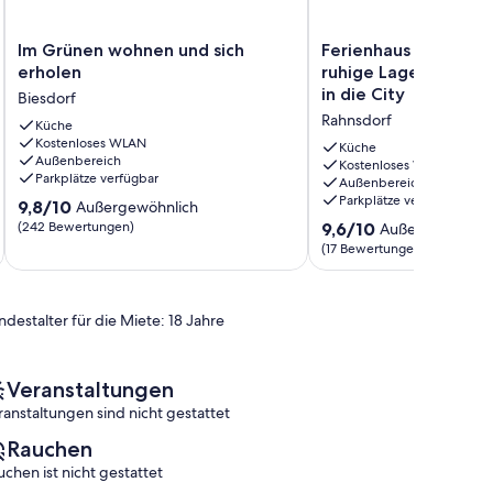
Im
Ferienhaus
Im Grünen wohnen und sich
Ferienhaus direkt a
Grünen
direkt
erholen
ruhige Lage mit gut
wohnen
am
in die City
Biesdorf
und
Wald,
Rahnsdorf
sich
Küche
ruhige
Kostenloses WLAN
erholen
Lage
Küche
Außenbereich
Biesdorf
mit
Kostenloses WLAN
Parkplätze verfügbar
Außenbereich
guter
Parkplätze verfügbar
9.8
9,8/10
Anbindung
Außergewöhnlich
von
in
9.6
(242 Bewertungen)
9,6/10
Außergewöhnli
10,
die
von
(17 Bewertungen)
Außergewöhnlich,
City
10,
(242
Rahnsdorf
Außergewöhnlich,
Bewertungen)
(17
ndestalter für die Miete: 18 Jahre
Bewertungen)
Veranstaltungen
ranstaltungen sind nicht gestattet
Rauchen
uchen ist nicht gestattet