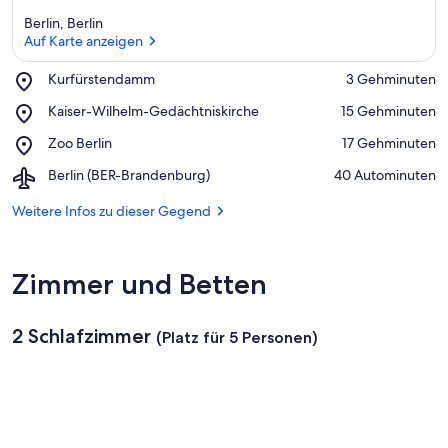
Berlin, Berlin
Auf Karte anzeigen
Place,
Kurfürstendamm
‪3 Gehminuten‬
Kurfürstendamm
Auf Karte anzeigen
Place,
Kaiser-Wilhelm-Gedächtniskirche
‪15 Gehminuten‬
Kaiser-
Place,
Zoo Berlin
‪17 Gehminuten‬
Wilhelm-
Zoo
Gedächtniskirche
Airport,
Berlin (BER-Brandenburg)
‪40 Autominuten‬
Berlin
Berlin
(BER-
Weitere Infos zu dieser Gegend
Brandenburg)
Zimmer und Betten
2 Schlafzimmer
(Platz für 5 Personen)