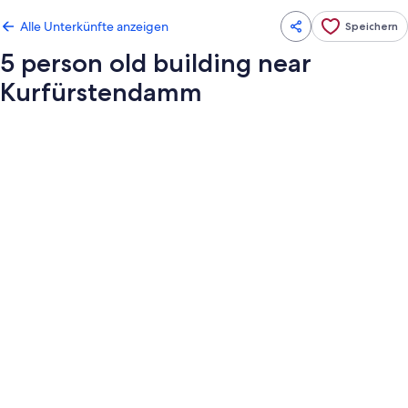
Alle Unterkünfte anzeigen
Speichern
5 person old building near
Kurfürstendamm
Fotogalerie
von
5