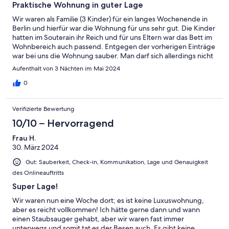
Praktische Wohnung in guter Lage
Wir waren als Familie (3 Kinder) für ein langes Wochenende in
Berlin und hierfür war die Wohnung für uns sehr gut. Die Kinder
hatten im Souterain ihr Reich und für uns Eltern war das Bett im
Wohnbereich auch passend. Entgegen der vorherigen Einträge
war bei uns die Wohnung sauber. Man darf sich allerdings nicht
daran stören, dass einem beim Essen die Fußgänger auf dem
Aufenthalt von 3 Nächten im Mai 2024
Bürgersteig auf den Tisch schauen. Da man in Berlin aber
sowieso die meiste Zeit unterwegs ist, hat uns das beim
0
Frühstücken nicht gestört. Die Wohnung liegt ganz praktisch mit
einem sehr leckeren Bäcker und ein paar Gastronomiebetrieben
Verifizierte Bewertung
um die Ecke, man muss allerdings zur nächsten U-Bahn ca. 5-10
Minuten laufen. Parken direkt vorm Haus kosten Geld. Man
10/10 – Hervorragend
kann aber etwas weiter weg (ca. 15-20 Min. zu Fuß) auch
Frau H.
kostenlos parken.
30. März 2024
Gut: Sauberkeit, Check-in, Kommunikation, Lage und Genauigkeit
des Onlineauftritts
Super Lage!
Wir waren nun eine Woche dort; es ist keine Luxuswohnung,
aber es reicht vollkommen! Ich hätte gerne dann und wann
einen Staubsauger gehabt, aber wir waren fast immer
unterwegs und somit tat es der Besen auch. Es gibt keine