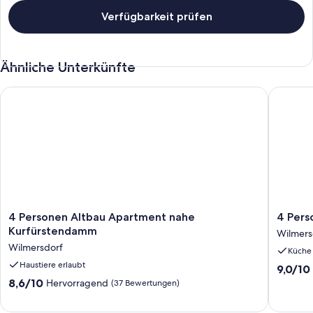
Verfügbarkeit prüfen
Ähnliche Unterkünfte
4 Personen Altbau Apartment nahe Kurfürstendamm
4 Person
4
4
4 Personen Altbau Apartment nahe
4 Pers
Personen
Persone
Kurfürstendamm
Wilmers
Altbau
Altbau
Wilmersdorf
Küche
Apartment
nahe
nahe
Haustiere erlaubt
Kurfür
9.0
9,0/10
Kurfürstendamm
Wilmers
von
8.6
8,6/10
Hervorragend
(37 Bewertungen)
Wilmersdorf
10,
von
Wunder
10,