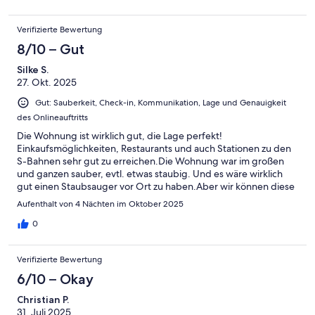
morning. The work was not an emergency and they said it could
take all morning. We were offered breakfast at the hosts outlet
Verifizierte Bewertung
in return, but were reluctant to leave workmen alone in the
property with our belongings. We tried to negotiate a late
8/10 – Gut
check out as an alternative but there was no flexibility. We
Silke S.
therefore declined. Despite this the workmen turned up at
27. Okt. 2025
09:00 the next morning and we were put in an awkward
position of turning them away. Other than that a very nice stay.
Gut: Sauberkeit, Check-in, Kommunikation, Lage und Genauigkeit
des Onlineauftritts
Die Wohnung ist wirklich gut, die Lage perfekt!
Einkaufsmöglichkeiten, Restaurants und auch Stationen zu den
S-Bahnen sehr gut zu erreichen.Die Wohnung war im großen
und ganzen sauber, evtl. etwas staubig. Und es wäre wirklich
gut einen Staubsauger vor Ort zu haben.Aber wir können diese
Wohnung wirklich weiterempfehlen.
Aufenthalt von 4 Nächten im Oktober 2025
0
Verifizierte Bewertung
6/10 – Okay
Christian P.
31. Juli 2025