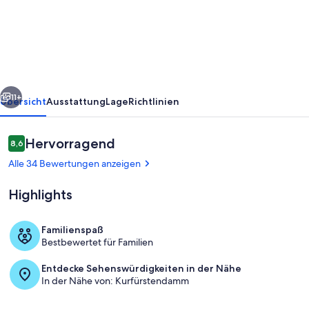
person
old
building
near
Kurfürstendamm
rück
Weiter
11+
Übersicht
Ausstattung
Lage
Richtlinien
Bewertungen
Hervorragend
8,6
8,6 von 10.
Alle 34 Bewertungen anzeigen
Highlights
Familienspaß
Bestbewertet für Familien
Innenhof
Entdecke Sehenswürdigkeiten in der Nähe
In der Nähe von: Kurfürstendamm