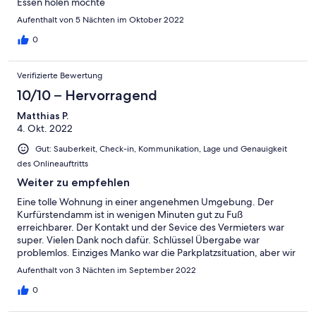
Essen holen möchte
Aufenthalt von 5 Nächten im Oktober 2022
0
Verifizierte Bewertung
10/10 – Hervorragend
Matthias P.
4. Okt. 2022
Gut: Sauberkeit, Check-in, Kommunikation, Lage und Genauigkeit
des Onlineauftritts
Weiter zu empfehlen
Eine tolle Wohnung in einer angenehmen Umgebung. Der
Kurfürstendamm ist in wenigen Minuten gut zu Fuß
erreichbarer. Der Kontakt und der Sevice des Vermieters war
super. Vielen Dank noch dafür. Schlüssel Übergabe war
problemlos. Einziges Manko war die Parkplatzsituation, aber wir
haben immer nach etwas Suchen einen Parkplatz ums Eck
Aufenthalt von 3 Nächten im September 2022
gefunden
0