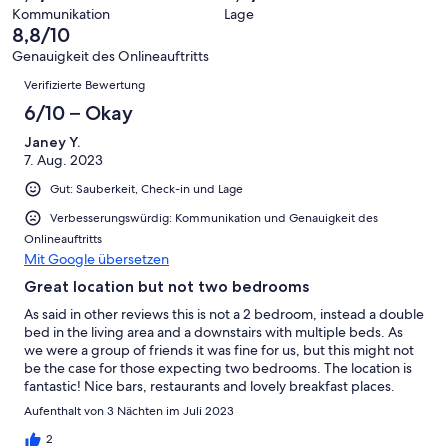
Hervorragend
von
haben
-
Bewertung
Kommunikation
Lage
6
eine
8,8/10
Gut
von
-
Bewertung
4
Genauigkeit des Onlineauftritts
Okay
von
Bewertungen
-
Verifizierte Bewertung
2
Schlecht
-
6/10 – Okay
Ungenügend
Janey Y.
7. Aug. 2023
Gut: Sauberkeit, Check-in und Lage
Verbesserungswürdig: Kommunikation und Genauigkeit des
Onlineauftritts
Mit Google übersetzen
Great location but not two bedrooms
As said in other reviews this is not a 2 bedroom, instead a double
bed in the living area and a downstairs with multiple beds. As
we were a group of friends it was fine for us, but this might not
be the case for those expecting two bedrooms. The location is
fantastic! Nice bars, restaurants and lovely breakfast places.
Easy to get to too, with a direct line from the airport.
Aufenthalt von 3 Nächten im Juli 2023
Communication with host was not great. He contacted on the
night we arrived wanting to send workmen in at 08:00 the next
2