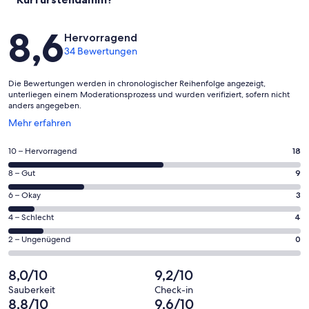
Bewertungen
8,6
Hervorragend
34 Bewertungen
Die Bewertungen werden in chronologischer Reihenfolge angezeigt,
unterliegen einem Moderationsprozess und wurden verifiziert, sofern nicht
anders angegeben.
Wird
Mehr erfahren
in
einem
18
10 – Hervorragend
18
neuen
von
Fenster
9
8 – Gut
9
insgesamt
geöffnet
von
34
3
6 – Okay
3
insgesamt
Gästebewertungen
von
34
4
4 – Schlecht
4
haben
insgesamt
Gästebewertungen
von
eine
34
0
2 – Ungenügend
0
haben
insgesamt
Bewertung
Gästebewertungen
von
eine
34
von
haben
insgesamt
8,0/10
9,2/10
Bewertung
Gästebewertungen
10
eine
34
von
haben
Sauberkeit
Check-in
-
Bewertung
Gästebewertungen
8,8/10
9,6/10
8
eine