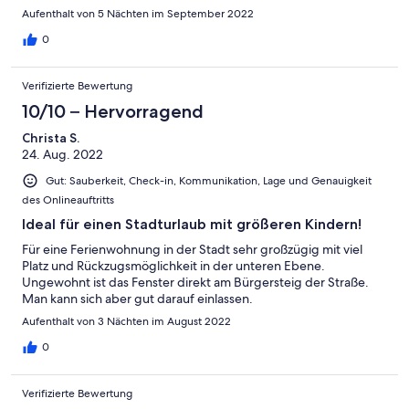
P&R Parkplätze etwas außerhalb zu nutzen und das Fahrzeug
Aufenthalt von 5 Nächten im September 2022
während des Aufenthalts stehen zu lassen.
0
Verifizierte Bewertung
10/10 – Hervorragend
Christa S.
24. Aug. 2022
Gut: Sauberkeit, Check-in, Kommunikation, Lage und Genauigkeit
des Onlineauftritts
Ideal für einen Stadturlaub mit größeren Kindern!
Für eine Ferienwohnung in der Stadt sehr großzügig mit viel
Platz und Rückzugsmöglichkeit in der unteren Ebene.
Ungewohnt ist das Fenster direkt am Bürgersteig der Straße.
Man kann sich aber gut darauf einlassen.
Aufenthalt von 3 Nächten im August 2022
0
Verifizierte Bewertung