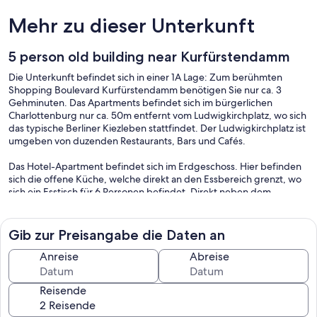
Mehr zu dieser Unterkunft
5 person old building near Kurfürstendamm
Die Unterkunft befindet sich in einer 1A Lage: Zum berühmten
Shopping Boulevard Kurfürstendamm benötigen Sie nur ca. 3
Gehminuten. Das Apartments befindet sich im bürgerlichen
Charlottenburg nur ca. 50m entfernt vom Ludwigkirchplatz, wo sich
das typische Berliner Kiezleben stattfindet. Der Ludwigkirchplatz ist
umgeben von duzenden Restaurants, Bars und Cafés.
Das Hotel-Apartment befindet sich im Erdgeschoss. Hier befinden
sich die offene Küche, welche direkt an den Essbereich grenzt, wo
sich ein Esstisch für 6 Personen befindet. Direkt neben dem
Essbereich befindet sich der Schlafbereich mit einem Doppeltbett
und einen großen Flachbildfernseher. Im Erdgeschoss finden Sie
ein geschlossenes Bad mit einer Dusche, WC und Waschbecken in
Gib zur Preisangabe die Daten an
einem gehobenen Standard vor. Vom Erdgeschoss gelangen Sie
über eine Treppe in ein sehr großes Zimmer im Untergeschoss. Hier
Anreise
Abreise
befinden sich ein Doppelbett, ein Einzelbett, ein Flachbildfernseher
und eine Couch. Das im Untergeschoss gelegene Zimmer wird mit
Reisende
Tageslicht über einen Lichtschacht versorgt.