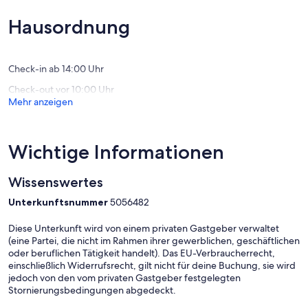
(43
Hervorragend,
Bewert
(37
Hausordnung
Bewertungen)
Check-in ab 14:00 Uhr
Check-out vor 10:00 Uhr
Mehr anzeigen
Wichtige Informationen
Wissenswertes
Unterkunftsnummer
5056482
Diese Unterkunft wird von einem privaten Gastgeber verwaltet
(eine Partei, die nicht im Rahmen ihrer gewerblichen, geschäftlichen
oder beruflichen Tätigkeit handelt). Das EU-Verbraucherrecht,
einschließlich Widerrufsrecht, gilt nicht für deine Buchung, sie wird
jedoch von den vom privaten Gastgeber festgelegten
Stornierungsbedingungen abgedeckt.