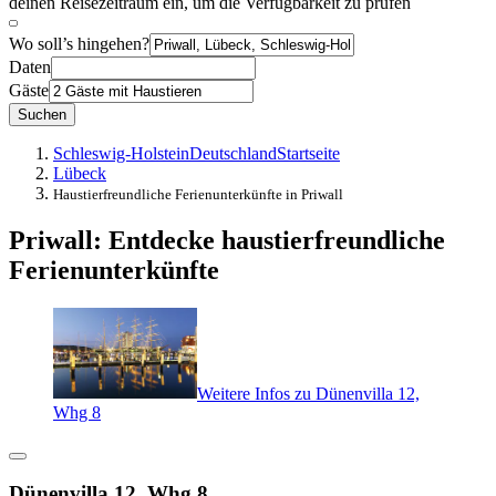
deinen Reisezeitraum ein, um die Verfügbarkeit zu prüfen
Wo soll’s hingehen?
Daten
Gäste
Suchen
Schleswig-Holstein
Deutschland
Startseite
Lübeck
Haustierfreundliche Ferienunterkünfte in Priwall
Priwall: Entdecke haustierfreundliche
Ferienunterkünfte
Weitere Infos zu Dünenvilla 12,
Whg 8
Dünenvilla 12, Whg 8