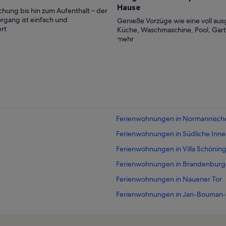
Hause
hung bis hin zum Aufenthalt – der
rgang ist einfach und
Genieße Vorzüge wie eine voll aus
rt
Küche, Waschmaschine, Pool, Gar
mehr
Ferienwohnungen in Normannisch
Ferienwohnungen in Südliche Inne
Ferienwohnungen in Villa Schönin
Ferienwohnungen in Brandenburge
Ferienwohnungen in Nauener Tor
Ferienwohnungen in Jan-Bouman
Ferienwohnungen in Krongut Born
Ferienwohnungen in Belvedere au