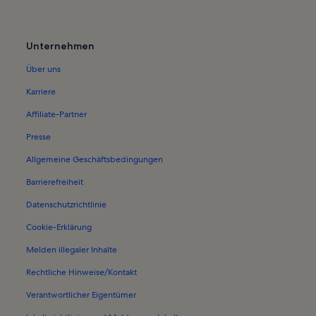
Ferienwohnungen in Neues Palais
Ferienwohnungen in Bornstedt
Unternehmen
Ferienwohnungen in Park Babelsb
Über uns
Ferienwohnungen in Altes Rathau
Karriere
Ferienwohnungen in Schloss Cecili
Affiliate-Partner
Ferienwohnungen in Museum Barb
Presse
Ferienwohnungen in Holländisches 
Allgemeine Geschäftsbedingungen
Ferienwohnungen in Neuer Lustga
Barrierefreiheit
Ferienwohnungen in Schloss Charl
Datenschutzrichtlinie
Ferienwohnungen in Nauener Vors
Cookie-Erklärung
d Berlin
Ferienwohnungen in Neuer Garte
Melden illegaler Inhalte
Ferienwohnungen in Orangerie im 
Rechtliche Hinweise/Kontakt
Ferienwohnungen in Marmorpalais
Ferienwohnungen in Templiner Vor
Verantwortlicher Eigentümer
Ferienwohnungen in Botanischer G