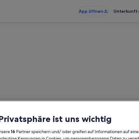
App öffnen
Unterkunft 
randenburg Region: Hausboo
nden – gib deinen Reisezeitraum 
prüfen
 Privatsphäre ist uns wichtig
Daten
G
nsere
16
Partner speichern und/ oder greifen auf Informationen auf ein
2 
eindeutige Kennungen in Cookies, um personenbezogene Daten zu verarb