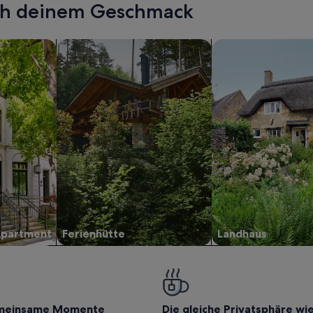
ach deinem Geschmack
wohnungen oder Apartments
Suche nach Ferienhütten
Suche nach Landhäu
Apartment
Ferienhütte
Landhaus
meinsame Momente
Die gleiche Privatsphäre wi