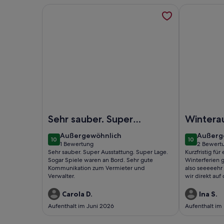
Weitere Informationen zu Hausboot am Gräbendor
Weitere Inf
Foto von Hausboot am Gräbendorfer
Foto von Ho
Sehr sauber. Super
Wintera
Ausstattung. Super
außergewöhnlich
außerg
Außergewöhnlich
Außerg
10
10
Lage. Sogar Spiele
10 von 10
10 von 10
1 Bewertung
2 Bewert
(1
(2
Sehr sauber. Super Ausstattung. Super Lage.
Kurzfristig fü
waren an Bord. Sehr
bewertung)
bewert
Sogar Spiele waren an Bord. Sehr gute
Winterferien 
gut ...
Kommunikation zum Vermieter und
also seeeeehr
Verwalter.
wir direkt auf
und Schwäne v
Ausstattung l
Carola D.
Ina S.
Minuten ist m
Aufenthalt im Juni 2026
Aufenthalt im
Templin.