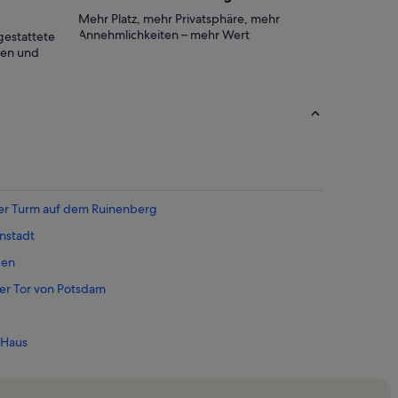
Mehr Platz, mehr Privatsphäre, mehr
Annehmlichkeiten – mehr Wert
gestattete
ten und
er Turm auf dem Ruinenberg
nstadt
gen
r Tor von Potsdam
-Haus
stedt
f dem Pfingstberg