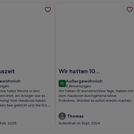
fer, werden in einem neuen Tab geöffnet
ormationen zu Houseboot Red Pearl - Momente der Ruhe, wer
Weitere Informationen zu 1 bedroom
useboot Red Pearl - Momente der Ruhe
Foto von 1 bedroom beautiful ship 
uszeit
Wir hatten 10
wunderschöne
ewöhnlich
außergewöhnlich
ewöhnlich
Außergewöhnlich
10
Tage.
10 von 10
ungen
5 Bewertungen
(5
r eine halbe Woche in den
Wir hatten 10 wunderschöne Tage. Hatten mit
ungen)
bewertungen)
gemietet; am Anleger war es
dem Hausboot durchgehend keine
 ruhig! Vom Hausboot haben
Probleme. Würden es sofort wieder machen.
 den See geblickt und die Enten
orbeiziehen sehen. Die
ieß keine Wünsche offen. In 20
Thomas
an bei der Naturtherme
 Feb. 2025
Aufenthalt im Sept. 2024