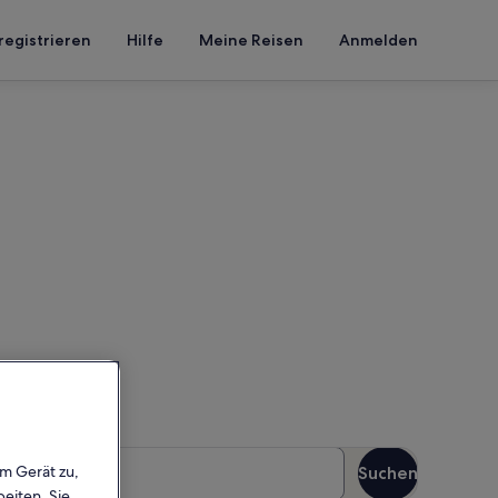
registrieren
Hilfe
Meine Reisen
Anmelden
te
ein, um die Verfügbarkeit zu
äste
em Gerät zu,
Suchen
Gäste
eiten. Sie