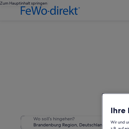
Zum Hauptinhalt springen
B
Wir haben 94 Hausboote gefu
Ihre
Wo soll’s hingehen?
Wir und u
z.B. auf 