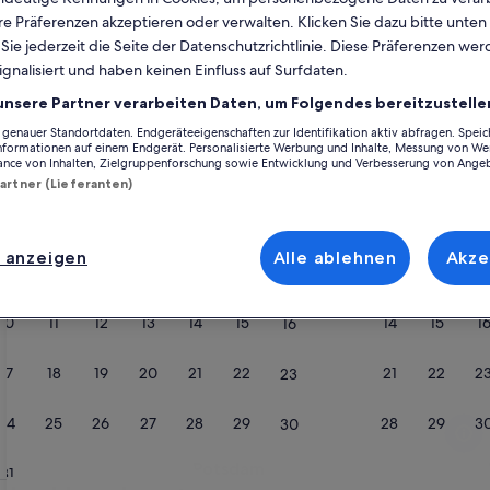
e Präferenzen akzeptieren oder verwalten. Klicken Sie dazu bitte unten
Kalender
ie jederzeit die Seite der Datenschutzrichtlinie. Diese Präferenzen we
ignalisiert und haben keinen Einfluss auf Surfdaten.
Derzeit
August 2026
werden
unsere Partner verarbeiten Daten, um Folgendes bereitzustelle
die
enauer Standortdaten. Endgeräteeigenschaften zur Identifikation aktiv abfragen. Spei
Monate
Montag
Dienstag
Mittwoch
Donnerstag
Freitag
Samstag
Sonntag
Montag
Die
Mo
Di
Mi
Do
Fr
Sa
So
Mo
Di
Informationen auf einem Endgerät. Personalisierte Werbung und Inhalte, Messung von We
August
ance von Inhalten, Zielgruppenforschung sowie Entwicklung und Verbesserung von Ange
Partner (Lieferanten)
2026
und
1
1
2
2
September
bte Städte
2026
 anzeigen
Alle ablehnen
Akze
3
4
5
6
7
8
7
8
9
9
angezeigt.
Potsdam
10
11
12
13
14
15
14
15
1
16
17
18
19
20
21
22
21
22
2
23
24
25
26
27
28
29
28
29
3
30
Potsdam
Potsdam
31