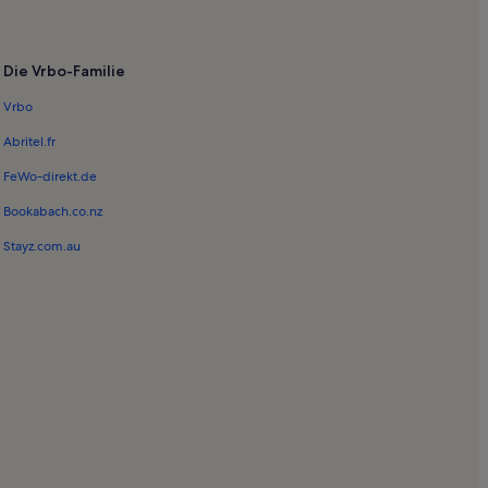
Die Vrbo-Familie
erg
Vrbo
s-Potsdam Forum
Abritel.fr
enhof
FeWo-direkt.de
erini
Bookabach.co.nz
Viertel
Stayz.com.au
rten
ottenhof
tadt
n
Park Sanssouci
stadt
arten der Universität Potsdam