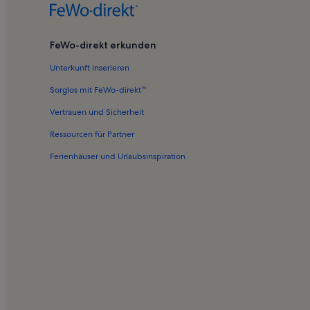
Ferienwohnungen in Babelsberg Nord
Ferienwohnungen in Universität Potsdam
FeWo-direkt erkunden
Ferienwohnungen in Dino Dschunge
Unterkunft inserieren
Ferienwohnungen in Babelsberg
Sorglos mit FeWo-direkt™
Ferienwohnungen in Filmmuseum
Vertrauen und Sicherheit
Ferienwohnungen in Nördliche Innenstadt
Ressourcen für Partner
Ferienwohnungen in Neuer Garten
Ferienhäuser und Urlaubsinspiration
Ferienwohnungen in Hans Otto Theater
Ferienwohnungen in Chinesisches Haus
Ferienwohnungen in Berliner Vorstadt
Ferienwohnungen in Schlösser und Gärten von Potsdam un
Ferienwohnungen in Museum Alexandrowka
Ferienwohnungen in Templiner See
Ferienwohnungen in Potsdam
Ferienwohnungen in Potsdam West