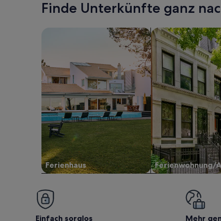
Finde Unterkünfte ganz n
Suche nach Ferienhäusern
Suche nach Ferien
Ferienhaus
Ferienwohnung/
Einfach sorglos
Mehr ge