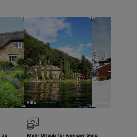
sern
Suche nach Villen
Suche nach Chalets
Villa
Chalet
e zu
Mehr Urlaub für weniger Geld