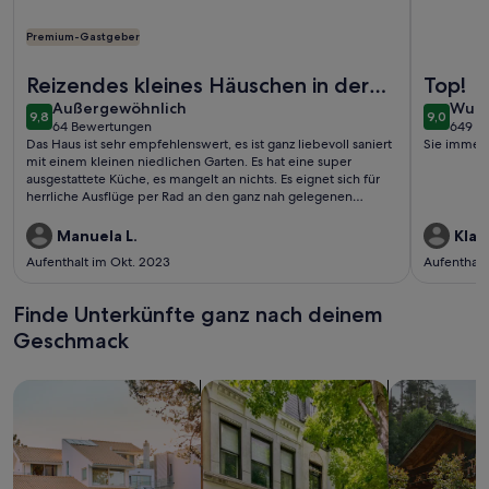
Premium-Gastgeber
Weitere Infos zu Romantisches Häuschen neben Obstgarte
Weitere I
Reizendes kleines Häuschen in der
Top!
außergewöhnlich
wund
Nähe des Ammersees
Außergewöhnlich
Wund
9,8
9,0
9,8 von 10
9,0 von 
64 Bewertungen
649 B
(64
(649
Das Haus ist sehr empfehlenswert, es ist ganz liebevoll saniert
Sie immer 
bewertungen)
bewe
mit einem kleinen niedlichen Garten. Es hat eine super
ausgestattete Küche, es mangelt an nichts. Es eignet sich für
herrliche Ausflüge per Rad an den ganz nah gelegenen
Ammersee und Starnberger See . Wir waren mit Freunden
und 3 Teenager unterwegs.
Manuela L.
Klau
Aufenthalt im Okt. 2023
Aufenthalt
Finde Unterkünfte ganz nach deinem
Geschmack
Suche nach Ferienhäusern
Suche nach Ferienwohnungen oder 
Suche nach 