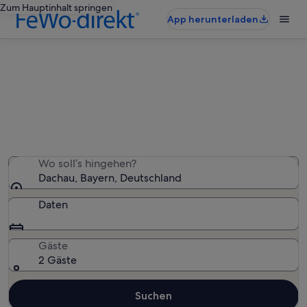
Zum Hauptinhalt springen
App herunterladen
Dachau: Ferienunterkünfte mit Pool
Wir haben 12 Ferienunterkünfte mit Pool gefunden – gib
deinen Reisezeitraum ein, um die Verfügbarkeit zu
prüfen
Wo soll’s hingehen?
Dachau, Bayern, Deutschland
Daten
Gäste
2 Gäste
Suchen