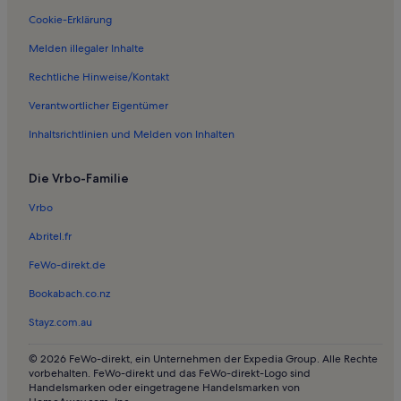
Ferienwohnungen in MAN Truck Manufacturer
Cookie-Erklärung
Ferienwohnungen in Olching
Melden illegaler Inhalte
Ferienwohnungen in Deutsches Museum in Oberschleißheim
Rechtliche Hinweise/Kontakt
Ferienwohnungen in Alt-Moosach
Verantwortlicher Eigentümer
Ferienwohnungen in Olympia-Einkaufszentrum
Inhaltsrichtlinien und Melden von Inhalten
Ferienunterkünfte nahe S-Bahnhof Allach
Die Vrbo-Familie
Ferienwohnungen in Feldmoching-Hasenbergl
Ferienwohnungen in Karlsfelder See
Vrbo
Ferienwohnungen in Karlsfeld
Abritel.fr
Ferienunterkünfte nahe Untermenzing Station
FeWo-direkt.de
Ferienwohnungen in Schwabhausen
Bookabach.co.nz
Ferienwohnungen in Schloss Lustheim
Stayz.com.au
Ferienwohnungen in Landkreis Dachau
© 2026 FeWo-direkt, ein Unternehmen der Expedia Group. Alle Rechte
Haustierfreundliche Ferienunterkünfte in Neufinsing
vorbehalten. FeWo-direkt und das FeWo-direkt-Logo sind
Handelsmarken oder eingetragene Handelsmarken von
Ferienunterkünfte für Familien in München