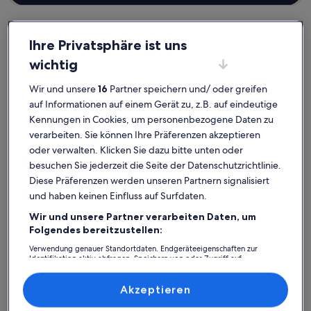
Ihre Privatsphäre ist uns
wichtig
Landkreis Dachau
Ferienunterkünfte mit Pool in Dachau
Dachau: Entdecke
Wir und unsere
16
Partner speichern und/ oder greifen
auf Informationen auf einem Gerät zu, z.B. auf eindeutige
Ferienunterkünfte mit Pool
Kennungen in Cookies, um personenbezogene Daten zu
verarbeiten. Sie können Ihre Präferenzen akzeptieren
Weitere Infos zu Adina Apartment Hotel Munich
Weitere I
oder verwalten. Klicken Sie dazu bitte unten oder
besuchen Sie jederzeit die Seite der Datenschutzrichtlinie.
Diese Präferenzen werden unseren Partnern signalisiert
und haben keinen Einfluss auf Surfdaten.
Wir und unsere Partner verarbeiten Daten, um
Folgendes bereitzustellen:
Verwendung genauer Standortdaten. Endgeräteeigenschaften zur
Identifikation aktiv abfragen. Speichern von oder Zugriff auf
Informationen auf einem Endgerät. Personalisierte Werbung und
Inhalte, Messung von Werbeleistung und der Performance von Inhalten,
Zielgruppenforschung sowie Entwicklung und Verbesserung von
Akzeptieren
Angeboten.
Liste der Partner (Lieferanten)