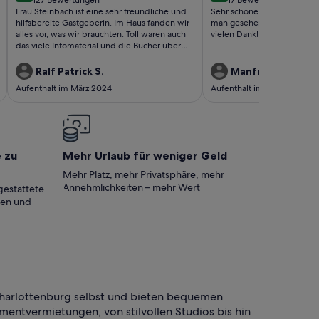
(127
(17
Frau Steinbach ist eine sehr freundliche und
Sehr schöne Erinnerungen a
bewertungen)
bewertungen)
hilfsbereite Gastgeberin. Im Haus fanden wir
man gesehen haben! Sehr n
alles vor, was wir brauchten. Toll waren auch
vielen Dank!
das viele Infomaterial und die Bücher über
Potsdam, die wir vorfanden. Der Bungalow ist
wunderschön, modern und geschmackvoll
Ralf Patrick S.
Manfred M.
eingerichtet. Man schläft herrlich ruhig. Mit
Aufenthalt im März 2024
Aufenthalt im Juni 2023
dem Hund konnte man in der Umgebung
problemlos Gassi gehen. Werder und das
Umland sind zauberhaft. Da wir die Schlösser
in Potsdam besucht haben, war die
Entfernung von 10 km einfach ideal. Wir
würden diesen Bungalow jederzeit wieder
e zu
Mehr Urlaub für weniger Geld
buchen. Vielen Dank und allen
Nachfolgenden einen schönen, erholsamen
Mehr Platz, mehr Privatsphäre, mehr
Aufenthalt wünschen Patrick und Carmen mit
Annehmlichkeiten – mehr Wert
gestattete
Mila
ten und
Charlottenburg selbst und bieten bequemen
ntvermietungen, von stilvollen Studios bis hin