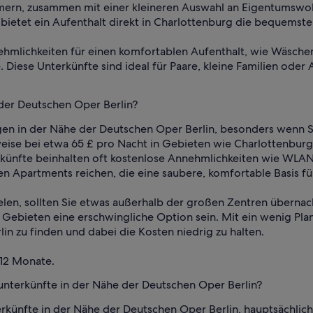
mmern, zusammen mit einer kleineren Auswahl an Eigentumsw
bietet ein Aufenthalt direkt in Charlottenburg die bequemste
ehmlichkeiten für einen komfortablen Aufenthalt, wie Wäschem
 Diese Unterkünfte sind ideal für Paare, kleine Familien oder Al
 der Deutschen Oper Berlin?
n in der Nähe der Deutschen Oper Berlin, besonders wenn Sie
weise bei etwa 65 £ pro Nacht in Gebieten wie Charlottenbur
rkünfte beinhalten oft kostenlose Annehmlichkeiten wie WLAN,
n Apartments reichen, die eine saubere, komfortable Basis für
ielen, sollten Sie etwas außerhalb der großen Zentren übernac
Gebieten eine erschwingliche Option sein. Mit ein wenig Plan
in zu finden und dabei die Kosten niedrig zu halten.
 12 Monate.
nunterkünfte in der Nähe der Deutschen Oper Berlin?
terkünfte in der Nähe der Deutschen Oper Berlin, hauptsächl