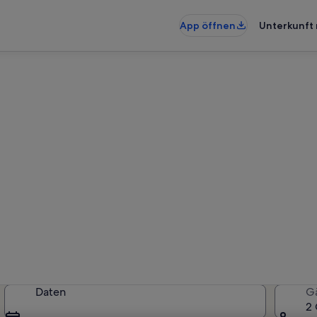
App öffnen
Unterkunft 
nterkünfte nahe Deutsche Ope
erkünfte gefunden. Bitte gib deine
Verfügbarkeit zu prüfen.
Daten
G
2 