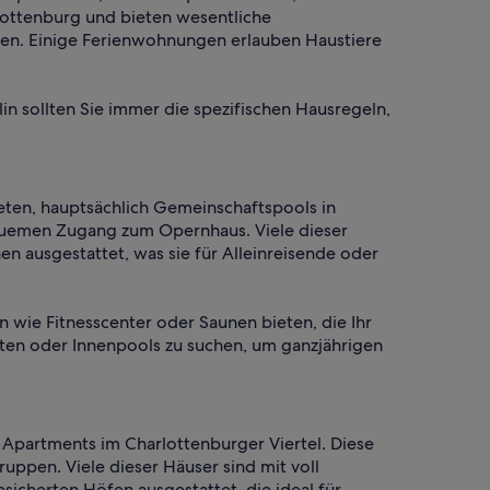
rlottenburg und bieten wesentliche
len. Einige Ferienwohnungen erlauben Haustiere
n sollten Sie immer die spezifischen Hausregeln,
eten, hauptsächlich Gemeinschaftspools in
quemen Zugang zum Opernhaus. Viele dieser
ausgestattet, was sie für Alleinreisende oder
n wie Fitnesscenter oder Saunen bieten, die Ihr
zten oder Innenpools zu suchen, um ganzjährigen
h Apartments im Charlottenburger Viertel. Diese
uppen. Viele dieser Häuser sind mit voll
cherten Höfen ausgestattet, die ideal für