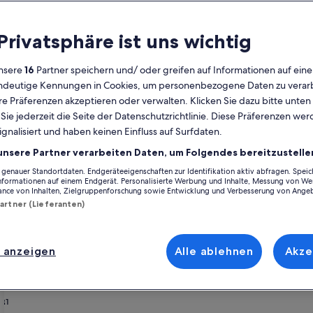
Kalender
 Privatsphäre ist uns wichtig
Derzeit
August 2026
werden
nsere
16
Partner speichern und/ oder greifen auf Informationen auf ein
die
eindeutige Kennungen in Cookies, um personenbezogene Daten zu verarb
Monate
Montag
Dienstag
Mittwoch
Donnerstag
Freitag
Samstag
Sonntag
Montag
Die
Mo
Di
Mi
Do
Fr
Sa
So
Mo
Di
e Präferenzen akzeptieren oder verwalten. Klicken Sie dazu bitte unten
August
ie jederzeit die Seite der Datenschutzrichtlinie. Diese Präferenzen we
2026
ignalisiert und haben keinen Einfluss auf Surfdaten.
und
1
1
2
2
tenburg
Ferienunterkünfte nahe Deutsche Oper Berlin
September
unsere Partner verarbeiten Daten, um Folgendes bereitzustelle
2026
enauer Standortdaten. Endgeräteeigenschaften zur Identifikation aktiv abfragen. Spei
3
4
5
6
7
8
7
8
9
9
r Berlin vorschwebt, stöbere durch unsere Ferienunterkünfte und finde
angezeigt.
Informationen auf einem Endgerät. Personalisierte Werbung und Inhalte, Messung von We
 deinen Kindern, Haustieren oder Freunden, du kannst dich auf all die A
ance von Inhalten, Zielgruppenforschung sowie Entwicklung und Verbesserung von Ange
chine und ein Trockner. Und auch wenn du nach Raucheroptionen oder b
Partner (Lieferanten)
10
11
12
13
14
15
14
15
1
16
17
18
19
20
21
22
21
22
2
23
 anzeigen
Alle ablehnen
Akze
henrabatten – Deutsche Oper Berl
24
25
26
27
28
29
28
29
3
30
31
 Alexandrowka - Remise GORKI
rie
 am Schwielowsee
Bildergalerie
die feine laube-ein ganzes Ferienhau