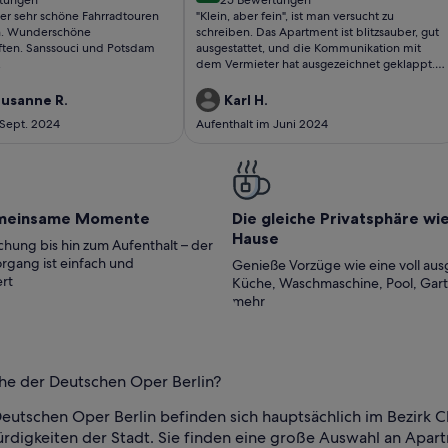
(25
er sehr schöne Fahrradtouren
"Klein, aber fein", ist man versucht zu
Berlin
ungen)
bewertungen)
. Wunderschöne
schreiben. Das Apartment ist blitzsauber, gut
ten. Sanssouci und Potsdam
ausgestattet, und die Kommunikation mit
.
dem Vermieter hat ausgezeichnet geklappt.
Zwar hängt der Spiegel im Badezimmer
etwas sehr hoch (meine Frau misst nur gerae
Susanne R.
Karl H.
150 cm), aber die hübsche Terrasse und der
 Sept. 2024
Aufenthalt im Juni 2024
schöne Garten haben dieses Manko wieder
gutgemacht. Jedenfalls haben wir uns in
dieser Wohnung sehr wohl gefühlt, auch
wenn uns der Weg zur Busstation und zum
Supermarkt jeweils zu einem kleinen
zusätzlichen Spaziergang gezwungen haben.
meinsame Momente
Die gleiche Privatsphäre wi
Hause
hung bis hin zum Aufenthalt – der
rgang ist einfach und
Genieße Vorzüge wie eine voll aus
rt
Küche, Waschmaschine, Pool, Gar
mehr
ähe der Deutschen Oper Berlin?
eutschen Oper Berlin befinden sich hauptsächlich im Bezirk 
gkeiten der Stadt. Sie finden eine große Auswahl an Apartme