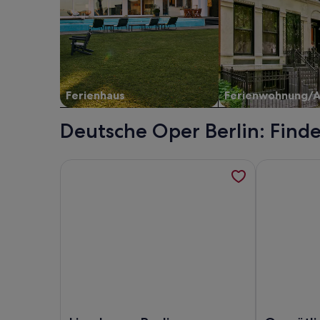
Ferienhaus
Ferienwohnung/
Deutsche Oper Berlin: Find
Weitere Informationen zu Limehome Berlin Sybels
Weitere Inf
Foto von Limehome Berlin Sybelstraße
Foto von G