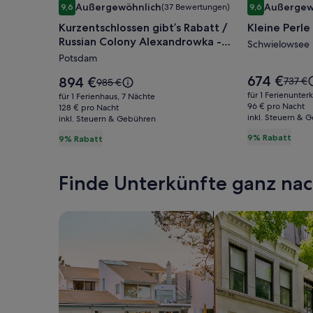
Außergewöhnlich
Außergew
9,6
(37 Bewertungen)
9,6
für
für
9,6 von 10, Außergewöhnlich, (37 Bewertungen)
9,6 von 10, A
Kurzentschlossen gibt’s Rabatt /
Kleine Perl
Kurzentschlossen
Kleine
Russian Colony Alexandrowka -
gibt’s
Perle
Schwielowsee
Remise GORKI
Potsdam
Rabatt
am
/
Schwielow
Der
674 €
Der
894 €
Der
737 €
Der
985 €
Preis
Russian
Preis
alte
alte
für 1 Ferienunter
für 1 Ferienhaus, 7 Nächte
beträgt
beträgt
Preis
Preis
96 € pro Nacht
Colony
128 € pro Nacht
674 €.
894 €.
inkl. Steuern & 
war
inkl. Steuern & Gebühren
war
Alexandrowka
737 €,
985 €,
9% Rabatt
9% Rabatt
-
siehe
siehe
weiter
Remise
weitere
Inform
Informationen
GORKI
Finde Unterkünfte ganz n
zum
zum
Standa
Standardpreis.
Suche nach Ferienhäusern
Suche nach Ferien