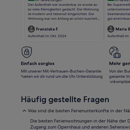
(137
(50
Der Aufenthalt war wunderbar, es wurde an
Bei Superwett
Betten
bewertungen)
bewert
so viele Kleinigkeiten gedacht. Die Wohnung
unternommen
ist modern und liebevoll eingerichtet. Die
Seenlandschaf
Wohnung war von Anfang an schön kuschelig
gut erreichbar
warm, ist separat gelegen und verfügt sogar
über ein Gästeklo.Die Lage zum Wald ist in
Franziska F.
Maria 
zehn Minuten fußläufig zu erreichen. Wir
Aufenthalt im Okt. 2024
Aufenthalt im
haben es nur ein wenig bedauert, dass es
keinen Backofen gab. Es gibt eine Mikrowelle
mit Grillfunktion. Ins Berliner Zentrum ist man
ca 45 Minuten unterwegs. Gerne wieder
Einfach sorglos
Mehr ge
Mit unserer Mit-Vertrauen-Buchen-Garantie
Von der Buc
bieten wir dir rund um die Uhr Unterstützung
gesamte Vo
unkomplizie
Häufig gestellte Fragen
Was sind die besten Ferienunterkünfte in der N
Die besten Ferienwohnungen in der Nähe der D
Zugang zum Opernhaus und anderen Sehenswürdi