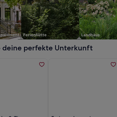
Apartment
Ferienhütte
Landhaus
e deine perfekte Unterkunft
traße, werden in einem neuen Tab geöffnet
ormationen zu Gemütliche 2-Zi-Wohnung, werden in einem ne
Weitere Informationen zu Ferienwoh
emütliche 2-Zi-Wohnung
Foto von Ferienwohnung im Herzen Be