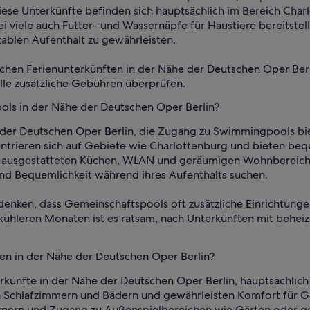
Diese Unterkünfte befinden sich hauptsächlich im Bereich Cha
viele auch Futter- und Wassernäpfe für Haustiere bereitstel
ablen Aufenthalt zu gewährleisten.
chen Ferienunterkünften in der Nähe der Deutschen Oper Berli
e zusätzliche Gebühren überprüfen.
ools in der Nähe der Deutschen Oper Berlin?
 der Deutschen Oper Berlin, die Zugang zu Swimmingpools bi
trieren sich auf Gebiete wie Charlottenburg und bieten be
l ausgestatteten Küchen, WLAN und geräumigen Wohnbereichen 
nd Bequemlichkeit während ihres Aufenthalts suchen.
edenken, dass Gemeinschaftspools oft zusätzliche Einrichtunge
 kühleren Monaten ist es ratsam, nach Unterkünften mit behei
ien in der Nähe der Deutschen Oper Berlin?
erkünfte in der Nähe der Deutschen Oper Berlin, hauptsächlic
n Schlafzimmern und Bädern und gewährleisten Komfort für Gr
ern und Zugang zu Außenspielbereichen wie Gärten oder gesi