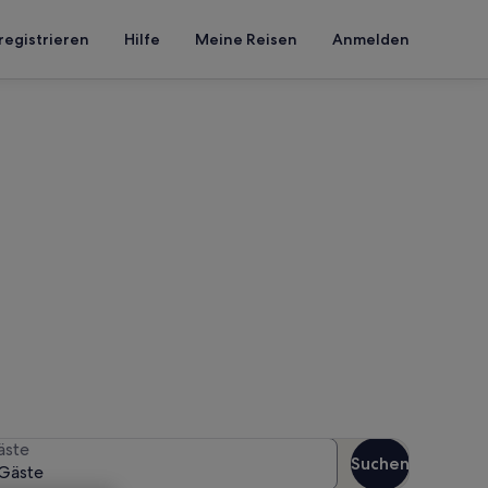
registrieren
Hilfe
Meine Reisen
Anmelden
r Berlin
n Reisezeitraum an, um die
äste
Suchen
Gäste