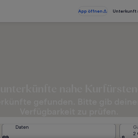
App öffnen
Unterkunft 
nunterkünfte nahe Kurfürst
erkünfte gefunden. Bitte gib deine
Verfügbarkeit zu prüfen.
Daten
G
2 