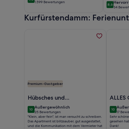
9,0 von 10
hervor
1.599 Bewertungen
Hervor
(1.599
8,6
8,6 von 10
34 Bewer
(34
bewertungen)
Kurfürstendamm: Ferienun
bewert
Weitere Informationen zu Doppelzimmer für 2 Gäs
Weitere In
Premium-Gastgeber
Foto von Doppelzimmer für 2 Gäste mit 25m² in T
Foto von 4
Hübsches und
ALLES
sauberes Kleinod am
außergewöhnlich
außer
Außergewöhnlich
Außer
10
10
Stadtrand von Berlin
10 von 10
10 von 10
25 Bewertungen
17 Bew
(25
(17
"Klein, aber fein", ist man versucht zu schreiben.
Sehr schöne
bewertungen)
bewer
Das Apartment ist blitzsauber, gut ausgestattet,
gesehen hab
und die Kommunikation mit dem Vermieter hat
Dank!