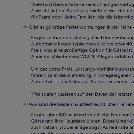
Viele hoch bewertete Ferienwohnungen verfügen
Aussicht auf die Stadt zu genießen, Wäschemögl
für Paare oder kleine Familien, die die lebend
Gibt es günstige Ferienwohnungen in der Nähe
Es gibt mehrere erschwingliche Ferienwohnunge
Aufenthalte liegen typischerweise bei etwa 45
Preis, was eine großartige Option für Gäste is
Annehmlichkeiten wie WLAN, Pflegeprodukte und
Um das beste Preis-Leistungs-Verhältnis zu erz
fahren, kann die Anmietung in nahegelegenen G
Aufenthalt in der Nähe des Kurfürstendamms zu
*Preisdaten basieren auf den Daten der letzten
Was sind die besten haustierfreundlichen Feri
Es gibt über 180 haustierfreundliche Ferienun
Gäste und ihre Haustiere bieten. Diese Unterk
auch Katzen, wobei einige sogar Aufenthalte a
und WLAN erwarten, die einen bequemen Aufent