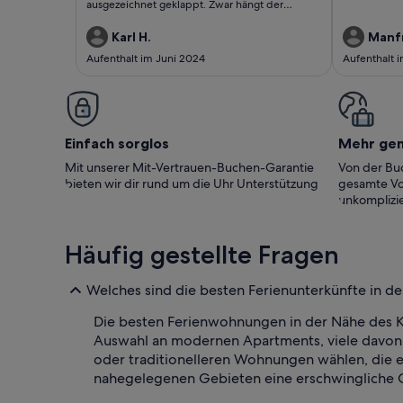
ausgezeichnet geklappt. Zwar hängt der
Spiegel im Badezimmer etwas sehr hoch
(meine Frau misst nur gerae 150 cm), aber die
Karl H.
Manf
hübsche Terrasse und der schöne Garten haben
Aufenthalt im Juni 2024
Aufenthalt 
dieses Manko wieder gutgemacht. Jedenfalls
haben wir uns in dieser Wohnung sehr wohl
gefühlt, auch wenn uns der Weg zur Busstation
und zum Supermarkt jeweils zu einem kleinen
zusätzlichen Spaziergang gezwungen haben.
Einfach sorglos
Mehr ge
Mit unserer Mit-Vertrauen-Buchen-Garantie
Von der Buc
bieten wir dir rund um die Uhr Unterstützung
gesamte Vo
unkomplizie
Häufig gestellte Fragen
Welches sind die besten Ferienunterkünfte in 
Die besten Ferienwohnungen in der Nähe des Ku
Auswahl an modernen Apartments, viele davon
oder traditionelleren Wohnungen wählen, die ein
nahegelegenen Gebieten eine erschwingliche O