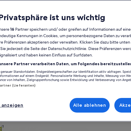
Kalender
 Privatsphäre ist uns wichtig
Derzeit
August 2026
werden
nsere
16
Partner speichern und/ oder greifen auf Informationen auf ein
die
eindeutige Kennungen in Cookies, um personenbezogene Daten zu verarb
Monate
Montag
Dienstag
Mittwoch
Donnerstag
Freitag
Samstag
Sonntag
Montag
Die
Mo
Di
Mi
Do
Fr
Sa
So
Mo
Di
e Präferenzen akzeptieren oder verwalten. Klicken Sie dazu bitte unten
August
ie jederzeit die Seite der Datenschutzrichtlinie. Diese Präferenzen we
2026
ignalisiert und haben keinen Einfluss auf Surfdaten.
und
1
1
2
2
tenburg-Wilmersdorf
Ferienunterkünfte nahe Kurfürstendamm
September
unsere Partner verarbeiten Daten, um Folgendes bereitzustelle
2026
enauer Standortdaten. Endgeräteeigenschaften zur Identifikation aktiv abfragen. Spei
3
4
5
6
7
8
7
8
9
9
 einen Blick auf unsere Feriendomizile und finde die perfekte Ausgangs
angezeigt.
Informationen auf einem Endgerät. Personalisierte Werbung und Inhalte, Messung von We
 nur deinen Vierbeinern, du kannst dich auf all die Annehmlichkeiten fr
ance von Inhalten, Zielgruppenforschung sowie Entwicklung und Verbesserung von Ange
 vorstellst, du findest bestimmt die Unterkunft, die allen gefällt und all
Partner (Lieferanten)
10
11
12
13
14
15
14
15
1
16
ch Häusern, die über barrierarme Optionen verfügen oder geeignet für N
17
18
19
20
21
22
21
22
2
23
 anzeigen
Alle ablehnen
Akze
ach deinem Geschmack
24
25
26
27
28
29
28
29
3
30
31
wohnungen oder Apartments
Suche nach Ferienhütten
Suche nach Landhäu