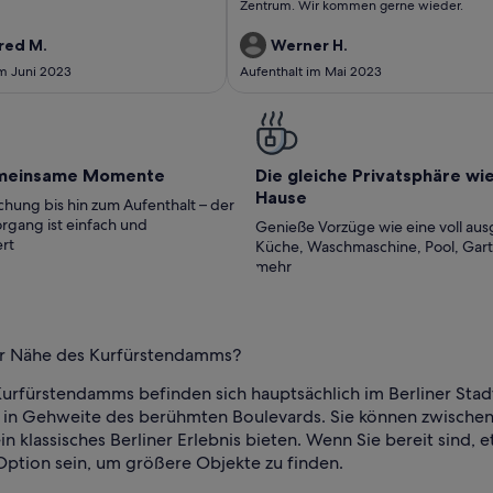
Zentrum. Wir kommen gerne wieder.
red M.
Werner H.
im Juni 2023
Aufenthalt im Mai 2023
meinsame Momente
Die gleiche Privatsphäre wi
Hause
hung bis hin zum Aufenthalt – der
rgang ist einfach und
Genieße Vorzüge wie eine voll aus
rt
Küche, Waschmaschine, Pool, Gar
mehr
der Nähe des Kurfürstendamms?
rfürstendamms befinden sich hauptsächlich im Berliner Stadt
 in Gehweite des berühmten Boulevards. Sie können zwisch
 klassisches Berliner Erlebnis bieten. Wenn Sie bereit sind, 
ption sein, um größere Objekte zu finden.