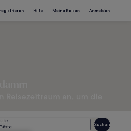
registrieren
Hilfe
Meine Reisen
Anmelden
endamm
n Reisezeitraum an, um die
äste
Suchen
Gäste