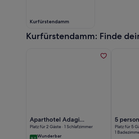
Kurfürstendamm
Kurfürstendamm: Finde dei
Weitere Informationen zu Aparthotel Adagio Ber
Weitere Inf
Foto von Aparthotel Adagio Berlin Kurfürstenda
Foto von 5 
Aparthotel Adagio
5 person
Berlin
building
Platz für 2 Gäste · 1 Schlafzimmer
Platz für 5 G
1 Badezimm
Kurfürstendamm
Kurfürs
wunderbar
Wunderbar
9,0