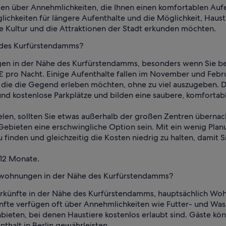
 über Annehmlichkeiten, die Ihnen einen komfortablen Aufent
ichkeiten für längere Aufenthalte und die Möglichkeit, Haust
ige Kultur und die Attraktionen der Stadt erkunden möchten.
 des Kurfürstendamms?
n in der Nähe des Kurfürstendamms, besonders wenn Sie bei 
 £ pro Nacht. Einige Aufenthalte fallen im November und Feb
t, die die Gegend erleben möchten, ohne zu viel auszugeben. D
 kostenlose Parkplätze und bilden eine saubere, komfortable
ielen, sollten Sie etwas außerhalb der großen Zentren übernac
ebieten eine erschwingliche Option sein. Mit ein wenig Planu
 finden und gleichzeitig die Kosten niedrig zu halten, damit
 12 Monate.
enwohnungen in der Nähe des Kurfürstendamms?
terkünfte in der Nähe des Kurfürstendamms, hauptsächlich Wo
ünfte verfügen oft über Annehmlichkeiten wie Futter- und Was
nbieten, bei denen Haustiere kostenlos erlaubt sind. Gäste 
halt in Berlin gewährleisten.