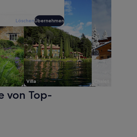
Löschen
Übernehmen
Villa
Chalet
e von Top-