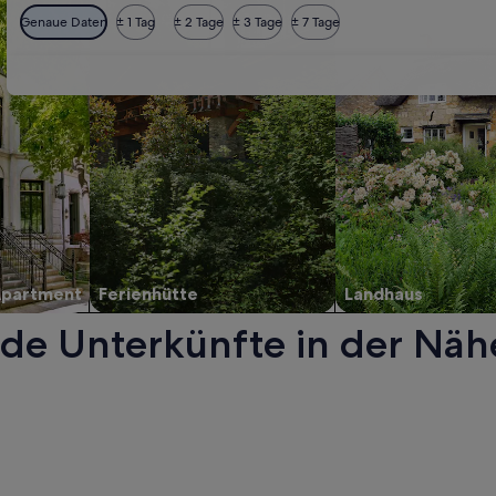
Genaue Daten
± 1 Tag
± 2 Tage
± 3 Tage
± 7 Tage
Apartment
Ferienhütte
Landhaus
de Unterkünfte in der Näh
n einem neuen Fenster geöffnet.