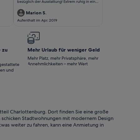
bezüglich der Ausstattung! Extrem ruhig in einer
wunderbaren Wohnanlage, 5 Minuten vom
Kudamm weg! Sehr gute Anbindung mit Bus
Marion S.
und U-Bahn! Absolute Topempfehlung!
Aufenthalt im Apr. 2019
e zu
Mehr Urlaub für weniger Geld
Mehr Platz, mehr Privatsphäre, mehr
Annehmlichkeiten – mehr Wert
gestattete
ten und
teil Charlottenburg. Dort finden Sie eine große
en schicken Stadtwohnungen mit modernem Design
etwas weiter zu fahren, kann eine Anmietung in