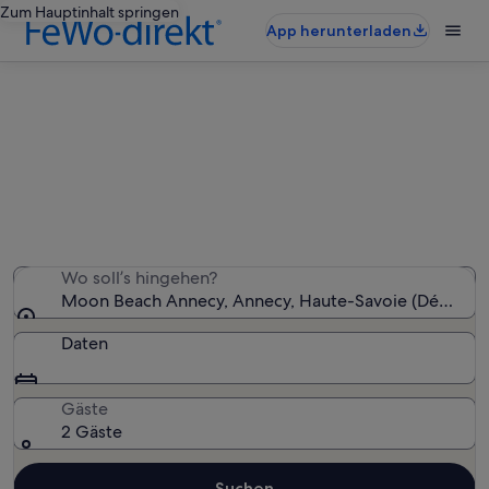
Zum Hauptinhalt springen
App herunterladen
Ferienunterkünfte nahe Moon
Beach Annecy
Wir haben 1.879 Ferienunterkünfte gefunden. Bitte gib
deinen Reisezeitraum an, um die Verfügbarkeit zu
prüfen.
Wo soll’s hingehen?
Moon Beach Annecy, Annecy, Haute-Savoie (Départem
Daten
Gäste
2 Gäste
Suchen