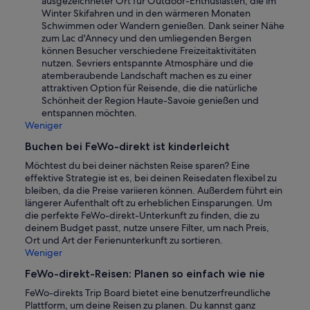
ausgezeichneter Ort für Outdoor-Enthusiasten, die im
Winter Skifahren und in den wärmeren Monaten
Schwimmen oder Wandern genießen. Dank seiner Nähe
zum Lac d'Annecy und den umliegenden Bergen
können Besucher verschiedene Freizeitaktivitäten
nutzen. Sevriers entspannte Atmosphäre und die
atemberaubende Landschaft machen es zu einer
attraktiven Option für Reisende, die die natürliche
Schönheit der Region Haute-Savoie genießen und
entspannen möchten.
Weniger
Buchen bei FeWo-direkt ist kinderleicht
Möchtest du bei deiner nächsten Reise sparen? Eine
effektive Strategie ist es, bei deinen Reisedaten flexibel zu
bleiben, da die Preise variieren können. Außerdem führt ein
längerer Aufenthalt oft zu erheblichen Einsparungen. Um
die perfekte FeWo-direkt-Unterkunft zu finden, die zu
deinem Budget passt, nutze unsere Filter, um nach Preis,
Ort und Art der Ferienunterkunft zu sortieren.
Weniger
FeWo-direkt-Reisen: Planen so einfach wie nie
FeWo-direkts Trip Board bietet eine benutzerfreundliche
Plattform, um deine Reisen zu planen. Du kannst ganz