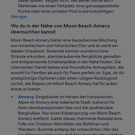
dabei sparen. Vergiss nicht, bei deiner Suche auch
Merkmale wie einen Parkplatz, eine gut ausgestattete
Küche oder einen privaten Pool zu berücksichtigen.
Weniger
Wo du in der Nähe von Moon Beach Annecy
übernachten kannst
Moon Beach Annecy bietet eine bezaubernde Mischung
aus romantischem und historischem Flair und ist somit ein
idealer Urlaubsort. Reisende können wunderschöne
Strände erkunden, atemberaubende Bergblicke genießen
und entspannende Schattenplätze in der Nähe finden. Die
charmanten Viertel bieten eine freundliche Atmosphäre, die
sowohl für Familien als auch für Paare perfekt ist. Egal, ob du
preisgünstige Optionen oder einen ruhigen Rückzugsort
suchst, die Region um Moon Beach Annecy hat für jeden
etwas zu bieten.
Annecy:
Eingebettet im Herzen der französischen
Alpen ist Annecy eine malerische Stadt, bekannt für
ihren atemberaubenden See und die spektakuläre
Bergkulisse. Nur einen Katzensprung von Moon Beach
Annecy entfernt, bietet dieses charmante Reiseziel eine
Fülle von Outdoor-Aktivitäten wie Skifahren und
Wandern. Bummle entlang der unberührten Ufer des
Lac d'Annecy oder wage dich für einen abenteuerlichen