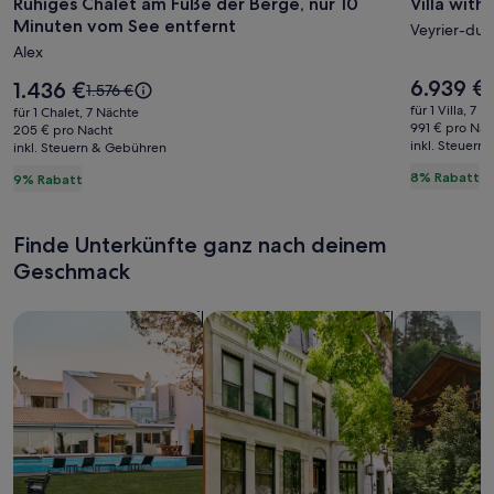
Ruhiges Chalet am Fuße der Berge, nur 10
Villa with
Ruhiges
Villa
Minuten vom See entfernt
Chalet
with
Veyrier-du-
Alex
am
beautifu
Fuße
lake
Der
6.939 €
Der
1.436 €
D
7
Der
1.576 €
Preis
der
Preis
view
a
alte
für 1 Villa, 7 
für 1 Chalet, 7 Nächte
beträgt
beträgt
P
Preis
991 € pro Nac
Berge,
205 € pro Nacht
Annecy
6.939 €.
1.436 €.
inkl. Steuern
w
inkl. Steuern & Gebühren
war
nur
7
1.576 €,
8% Rabatt
9% Rabatt
10
s
siehe
w
Minuten
weitere
I
Informationen
vom
Finde Unterkünfte ganz nach deinem
zum
See
S
Geschmack
Standardpreis.
entfernt
Suche nach Ferienhäusern
Suche nach Ferienwohnungen oder 
Suche nach 