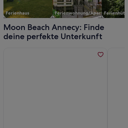
Ferienhaus
Ferienwohnung/Apartment
Ferienhütt
Moon Beach Annecy: Finde
deine perfekte Unterkunft
Weitere Infos zu Chalet Happyview - luxury holiday for 15 
Weitere I