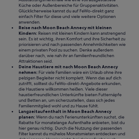
Küche oder Außenbereiche für Gruppenaktivitäten.
Glücklicherweise kannst du auf FeWo-direkt ganz
einfach Filter für diese und viele weitere Optionen
anwenden.
Reise nach Moon Beach Annecy mit kleinen
Kindern:
Reisen mit kleinen Kindern kann anstrengend
sein. Es ist wichtig, ihren Komfort und ihre Sicherheit zu
priorisieren und nach passenden Annehmlichkeiten wie
einem privaten Pool zu suchen. Denke außerdem
darüber nach, wie nah ihr an familienfreundlichen
Attraktionen seid.
Deine Haustiere mit nach Moon Beach Annecy
nehmen:
Für viele Familien wäre ein Urlaub ohne ihre
pelzigen Begleiter nicht komplett. Wenn das auf dich
zutrifft, solltest du FeWo-direkt-Angebote erkunden,
die Haustiere willkommen heißen. Viele dieser
haustierfreundlichen Unterkünfte bieten Futternäpfe
und Betten an, um sicherzustellen, dass sich jedes
Familienmitglied wohl und zu Hause fühlt.
Langzeitaufenthalt in Moon Beach Annecy
planen:
Wenn du nach Ferienunterkünften suchst, die
Rabatte für monatelange Aufenthalte anbieten, bist du
hier genau richtig. Durch die Nutzung der passenden
Filter kannst du mühelos Monatsmieten entdecken und