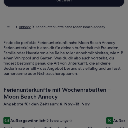
Annecy
Ferienunterkünfte nahe Moon Beach Annecy
Finde die perfekte Ferienunterkunft nahe Moon Beach Annecy.
Ferienunterkünfte bieten dir für deinen Aufenthalt mit Freunden,
Familie oder Haustieren eine Reihe toller Annehmlichkeiten, wie z. B.
einen Whirpool und Garten. Was du dir also auch vorstellst, du
findest bestimmt genau die Art von Unterkunft, die all deine
Bedürfnisse erfüllt – das Angebot bei uns ist vielfältig und umfasst
barrierearme oder Nichtraucheroptionen.
Ferienunterkünfte mit Wochenrabatten –
Moon Beach Annecy
Angebote für den Zeitraum:
6. Nov.–13. Nov.
Bildergalerie
Ruhiges Chalet am Fuße der Berge, nur 10 Minuten vom See
Bilderga
Villa with
Außergewöhnlich
Außerg
9,8
(6 Bewertungen)
10
für
für
9,8 von 10, Außergewöhnlich, (6 Bewertungen)
10 von 10,