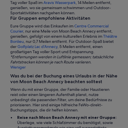
Tag voller Spaß im
Aravis Wasserpark
, 14 Meilen entfernt,
genießen, wo sie gemeinsam schwimmen und Outdoor-
Sportaktivitäten nachgehen können.
Für Gruppen empfohlene Aktivitäten
Eure Gruppe wird das Einkaufen im
Centre Commercial
Courier
, nur eine Meile von Moon Beach Annecy entfernt,
genießen, gefolgt von einem kulturellen Erlebnis im
Théâtre
Bonlieu
, nur 0,7 Meilen entfernt. Für Outdoor-Spaß bietet
der
Golfplatz Lac d'Annecy
, 5 Meilen entfernt, einen
großartigen Tag voller Sport und Entspannung.
*Entfernungen werden in Luftlinie gemessen; tatsächliche
Fahrtstrecken können je nach Route variieren.
Weniger
Was du bei der Buchung eines Urlaubs in der Nähe
von Moon Beach Annecy beachten solltest
Wenn du mit einer Gruppe, der Familie oder Haustieren
reist oder einen längeren Aufenthalt planst, nutze
unbedingt die passenden Filter, um deine Bedürfnisse zu
priorisieren. Hier sind einige hilfreiche FeWo-direkt-
Buchungstipps, die dir helfen können.
Reise nach Moon Beach Annecy mit einer Gruppe:
Überlege, wie viele Schlafzimmer du benötigst, sowie
Ausstattungsmerkmale wie eine voll ausgestattete