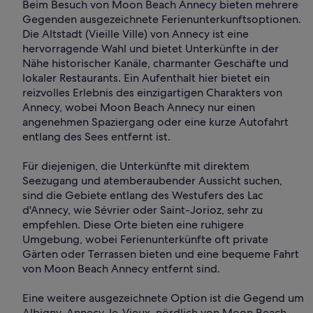
Beim Besuch von Moon Beach Annecy bieten mehrere
Gegenden ausgezeichnete Ferienunterkunftsoptionen.
Die Altstadt (Vieille Ville) von Annecy ist eine
hervorragende Wahl und bietet Unterkünfte in der
Nähe historischer Kanäle, charmanter Geschäfte und
lokaler Restaurants. Ein Aufenthalt hier bietet ein
reizvolles Erlebnis des einzigartigen Charakters von
Annecy, wobei Moon Beach Annecy nur einen
angenehmen Spaziergang oder eine kurze Autofahrt
entlang des Sees entfernt ist.
Für diejenigen, die Unterkünfte mit direktem
Seezugang und atemberaubender Aussicht suchen,
sind die Gebiete entlang des Westufers des Lac
d'Annecy, wie Sévrier oder Saint-Jorioz, sehr zu
empfehlen. Diese Orte bieten eine ruhigere
Umgebung, wobei Ferienunterkünfte oft private
Gärten oder Terrassen bieten und eine bequeme Fahrt
von Moon Beach Annecy entfernt sind.
Eine weitere ausgezeichnete Option ist die Gegend um
Albigny-Annecy-le-Vieux, nördlich von Moon Beach