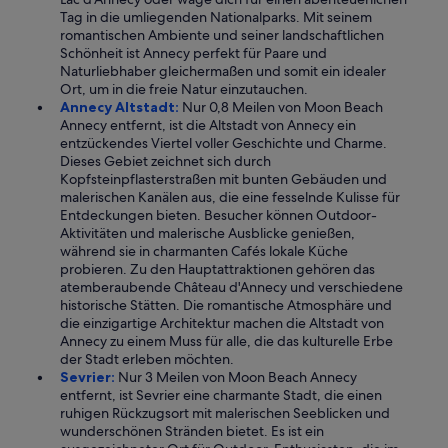
Tag in die umliegenden Nationalparks. Mit seinem
romantischen Ambiente und seiner landschaftlichen
Schönheit ist Annecy perfekt für Paare und
Naturliebhaber gleichermaßen und somit ein idealer
Ort, um in die freie Natur einzutauchen.
Annecy Altstadt:
Nur 0,8 Meilen von Moon Beach
Annecy entfernt, ist die Altstadt von Annecy ein
entzückendes Viertel voller Geschichte und Charme.
Dieses Gebiet zeichnet sich durch
Kopfsteinpflasterstraßen mit bunten Gebäuden und
malerischen Kanälen aus, die eine fesselnde Kulisse für
Entdeckungen bieten. Besucher können Outdoor-
Aktivitäten und malerische Ausblicke genießen,
während sie in charmanten Cafés lokale Küche
probieren. Zu den Hauptattraktionen gehören das
atemberaubende Château d'Annecy und verschiedene
historische Stätten. Die romantische Atmosphäre und
die einzigartige Architektur machen die Altstadt von
Annecy zu einem Muss für alle, die das kulturelle Erbe
der Stadt erleben möchten.
Sevrier:
Nur 3 Meilen von Moon Beach Annecy
entfernt, ist Sevrier eine charmante Stadt, die einen
ruhigen Rückzugsort mit malerischen Seeblicken und
wunderschönen Stränden bietet. Es ist ein