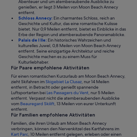
Abenteuer und um atemberaubende Ausblicke zu
genießen, er liegt 3 Meilen von Moon Beach Annecy
entfernt.
Schloss Annecy:
Ein charmantes Schloss, reich an
Geschichte und Kultur, das eine romantische Kulisse
bietet. Nur 0,9 Meilen entfernt, bietet es Einblicke in das
Erbe der Region und atemberaubende Panoramablicke.
Palais de l Ile:
Ein historisches Wahrzeichen und
kulturelles Juwel, 0,8 Meilen von Moon Beach Annecy
entfernt. Seine einzigartige Architektur und reiche
Geschichte machen es zu einem Muss für
Kulturliebhaber.
Für Paare empfohlene Aktivitäten
Für einen romantischen Kurzurlaub am Moon Beach Annecy,
zieht Skifahren im
Skigebiet La Clusaz
, nur 14 Meilen
entfernt, in Betracht oder genießt spannende
Luftsportarten bei
Les Passagers du Vent
, nur 5 Meilen
entfernt. Verpasst nicht die atemberaubenden Ausblicke
vom
Beauregard Skilift
, 13 Meilen von eurer Unterkunft
entfernt.
Für Familien empfohlene Aktivitäten
Familien, die ihren Urlaub am Moon Beach Annecy
verbringen, können den Nervenkitzel des Kartfahrens im
Kart Parc
, 10 Meilen entfernt gelegen, erleben oder einen