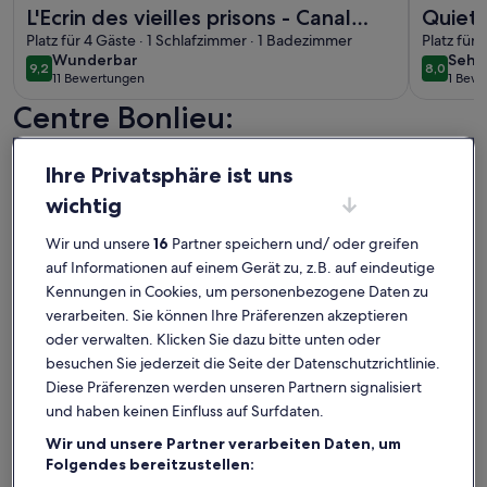
Weitere Infos zu L'Ecrin des vieilles prisons - Canal Annecy
Weitere I
L'Ecrin des vieilles prisons - Canal
Quiet 
Annecy
Platz für 4 Gäste · 1 Schlafzimmer · 1 Badezimmer
Platz für
wunderbar
sehr
Wunderbar
Sehr
9,2
8,0
9,2 von 10
8,0 von 
11 Bewertungen
1 Bew
gut
(11
(1
Centre Bonlieu:
bewertungen)
bewe
Ferienunterkünfte mit Top-
Ihre Privatsphäre ist uns
Bewertung
wichtig
Weitere Infos zu STUDIO BIS, ALTSTADT
Wir und unsere
16
Partner speichern und/ oder greifen
auf Informationen auf einem Gerät zu, z.B. auf eindeutige
Kennungen in Cookies, um personenbezogene Daten zu
verarbeiten. Sie können Ihre Präferenzen akzeptieren
oder verwalten. Klicken Sie dazu bitte unten oder
besuchen Sie jederzeit die Seite der Datenschutzrichtlinie.
Diese Präferenzen werden unseren Partnern signalisiert
und haben keinen Einfluss auf Surfdaten.
Wir und unsere Partner verarbeiten Daten, um
Folgendes bereitzustellen: