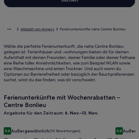
Altstadt von Annecy
Ferienunterkünfte nahe Centre Bonlieu
Wähle die perfekte Ferienunterkunft, die nahe Centre Bonlieu
gelegen ist. Ferienhäuser und -wohnungen bieten dir für deinen
Aufenthalt mit deinen Freunden, deiner Familie oder deiner Fellnase
eine Reihe toller Annehmlichkeiten, wie zum Beispiel WLAN sowie
eine Waschmaschine und einen Trockner. Und auch wenn du
Optionen zur Barrierefreiheit oder bezüglich der Rauchpräferenzen
suchst, wirst du das finden, was dir vorschwebt.
Ferienunterkünfte mit Wochenrabatten –
Centre Bonlieu
Angebote für den Zeitraum:
6. Nov.–13. Nov.
Bildergalerie
Charmantes Chalet in Südlage - Sauna Spa - 12 Personen
Bilderga
Ruhiges Ch
Außergewöhnlich
Außerg
9,8
(30 Bewertungen)
9,8
für
für
9,8 von 10, Außergewöhnlich, (30 Bewertungen)
9,8 von 10