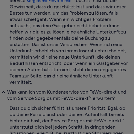
Service
buchst, hast du die
Sorglos mit FeWo-direkt™
Gewissheit, dass du geschützt bist und dass wir unser
Bestes tun werden, um das Problem zu lösen, falls
etwas schiefgeht. Wenn ein wichtiges Problem
auftaucht, das dein Gastgeber nicht beheben kann,
helfen wir dir, es zu lösen, eine ähnliche Unterkunft zu
finden oder gegebenenfalls deine Buchung zu
erstatten. Das ist unser Versprechen. Wenn sich eine
Unterkunft erheblich von ihrem Inserat unterscheidet,
vermitteln wir dir eine neue Unterkunft, die deinen
Bedürfnissen entspricht, oder wenn ein Gastgeber vor
deinem Aufenthalt storniert, steht dir ein engagiertes
Team zur Seite, das dir eine ähnliche Unterkunft
vermittelt.
Was kann ich vom Kundenservice von FeWo-direkt und
vom Service Sorglos mit FeWo-direkt™ erwarten?
Dass du dich sicher fühlst ist unsere Priorität. Egal, ob
du deine Reise planst oder deinen Aufenthalt bereits
hinter dir hast, der Service Sorglos mit FeWo-direkt™
unterstützt dich bei jedem Schritt. In dringenden
Situationen, wie z. B. bei kurzfristigen Stornierungen,