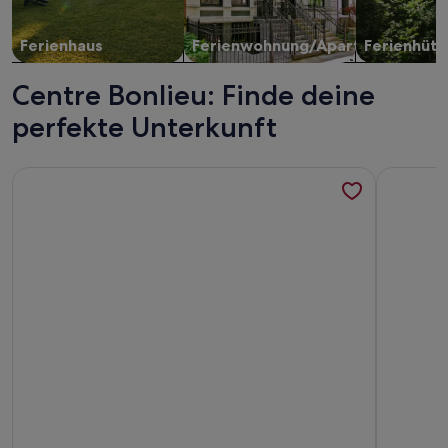
Ferienhaus
Ferienwohnung/Apartment
Ferienhütt
Centre Bonlieu: Finde deine
perfekte Unterkunft
Weitere Infos zu L'Ecrin des vieilles prisons - Canal Annecy
Weitere I