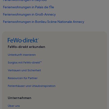
Ferienwohnungen in Palais de l'Île
Ferienwohnungen in Groß-Annecy
Ferienwohnungen in Bonlieu Scène Nationale Annecy
Ferienwohnungen in Cran-Gevrier
Schlossmuseum der Agglomeration Annecy
Ferienwohnungen in Kirche Notre-Dame-de-Liesse
FeWo-direkt erkunden
Ferienwohnungen in Moon Beach Annecy
Unterkunft inserieren
Ferienwohnungen in Lac d'Annecy
Sorglos mit FeWo-direkt™
Ferienwohnungen in Prison d'Annecy
Vertrauen und Sicherheit
Ferienwohnungen in Basilique de la Visitation
Ressourcen für Partner
Ferienwohnungen in Einkaufszentrum Courier
Ferienhäuser und Urlaubsinspiration
Ferienwohnungen in Strand der Marquisats
Ferienwohnungen in Plage de l'Imperial
Unternehmen
Ferienwohnungen in Pont des Amours
Über uns