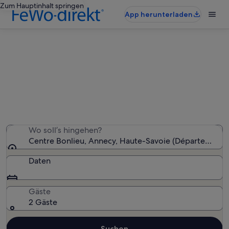
Zum Hauptinhalt springen
App herunterladen
Ferienunterkünfte nahe Centre
Bonlieu
Wir haben 5.820 Ferienunterkünfte gefunden. Bitte gib
deinen Reisezeitraum an, um die Verfügbarkeit zu
prüfen.
Wo soll’s hingehen?
Centre Bonlieu, Annecy, Haute-Savoie (Département),
Daten
Gäste
2 Gäste
Suchen