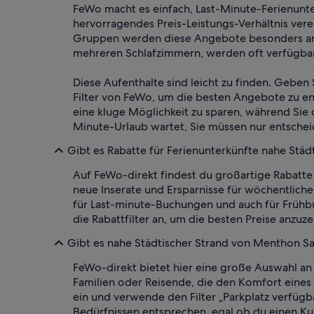
FeWo macht es einfach, Last-Minute-Ferienunte
hervorragendes Preis-Leistungs-Verhältnis verei
Gruppen werden diese Angebote besonders ansp
mehreren Schlafzimmern, werden oft verfügbar
Diese Aufenthalte sind leicht zu finden. Geben 
Filter von FeWo, um die besten Angebote zu e
eine kluge Möglichkeit zu sparen, während Sie
Minute-Urlaub wartet, Sie müssen nur entscheid
Gibt es Rabatte für Ferienunterkünfte nahe Stä
Auf FeWo-direkt findest du großartige Rabatte 
neue Inserate und Ersparnisse für wöchentlich
für Last-minute-Buchungen und auch für Frühbu
die Rabattfilter an, um die besten Preise anzuze
Gibt es nahe Städtischer Strand von Menthon Sa
FeWo-direkt bietet hier eine große Auswahl an
Familien oder Reisende, die den Komfort eines 
ein und verwende den Filter „Parkplatz verfüg
Bedürfnissen entsprechen, egal ob du einen Kur