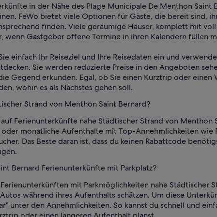
rkünfte in der Nähe des Plage Municipale De Menthon Saint Be
nen. FeWo bietet viele Optionen für Gäste, die bereit sind, i
rechend finden. Viele geräumige Häuser, komplett mit voll 
, wenn Gastgeber offene Termine in ihren Kalendern füllen 
Sie einfach Ihr Reiseziel und Ihre Reisedaten ein und verwend
ntdecken. Sie werden reduzierte Preise in den Angeboten seh
 die Gegend erkunden. Egal, ob Sie einen Kurztrip oder einen
en, wohin es als Nächstes gehen soll.
dtischer Strand von Menthon Saint Bernard?
auf Ferienunterkünfte nahe Städtischer Strand von Menthon Sa
e oder monatliche Aufenthalte mit Top-Annehmlichkeiten wie P
cher. Das Beste daran ist, dass du keinen Rabattcode benötig
igen.
int Bernard Ferienunterkünfte mit Parkplatz?
 Ferienunterkünften mit Parkmöglichkeiten nahe Städtischer S
Autos während ihres Aufenthalts schätzen. Um diese Unterkünf
bar" unter den Annehmlichkeiten. So kannst du schnell und ei
ztrip oder einen längeren Aufenthalt planst.