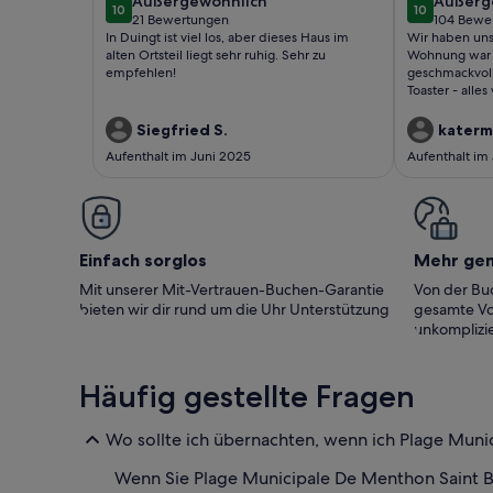
außergewöhnlich
außerg
Außergewöhnlich
Außerg
10
10
ruhige Unterkunft
10 von 10
10 von 10
21 Bewertungen
104 Bewe
(21
(104
In Duingt ist viel los, aber dieses Haus im
Wir haben uns
bewertungen)
bewert
alten Ortsteil liegt sehr ruhig. Sehr zu
Wohnung war 
empfehlen!
geschmackvoll
Toaster - alle
vorhanden.Das
nett und hilfs
Siegfried S.
katerm
Tipps und Kart
Aufenthalt im Juni 2025
Aufenthalt im
wunderschön!
sehr gut erholt
Einfach sorglos
Mehr ge
Mit unserer Mit-Vertrauen-Buchen-Garantie
Von der Buc
bieten wir dir rund um die Uhr Unterstützung
gesamte Vo
unkomplizie
Häufig gestellte Fragen
Wo sollte ich übernachten, wenn ich Plage Mun
Wenn Sie Plage Municipale De Menthon Saint 