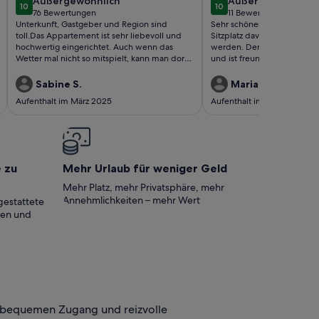
außergewöhnlich
außergewöhnlich
Außergewöhnlich
Außergewöhnlich
10
10
10 von 10
10 von 10
76 Bewertungen
11 Bewertungen
(76
(11
Unterkunft, Gastgeber und Region sind
Sehr schönes Einzimmerappa
bewertungen)
bewertungen)
toll.Das Appartement ist sehr liebevoll und
Sitzplatz davor. Der Garten 
hochwertig eingerichtet. Auch wenn das
werden. Der Vermieter woh
Wetter mal nicht so mitspielt, kann man dort
und ist freundlich und hilfsb
gemütliche Tage verbringen.Die Gastgeber
Schlafgelegenheit dient ein
sind sehr freundlich und geben gute Tipps
schnell auf und abgebaut is
Sabine S.
Marianne H.
für Unternehmungen.
und sauber ausgestattet. Je
Aufenthalt im März 2025
Aufenthalt im Juli 2024
e zu
Mehr Urlaub für weniger Geld
Mehr Platz, mehr Privatsphäre, mehr
Annehmlichkeiten – mehr Wert
gestattete
ten und
 bequemen Zugang und reizvolle