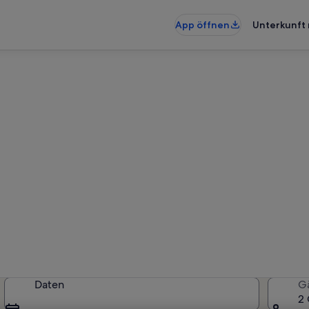
App öffnen
Unterkunft 
ahe Städtischer Strand von M
rkünfte gefunden. Bitte gib dein
Verfügbarkeit zu prüfen.
Daten
G
2 