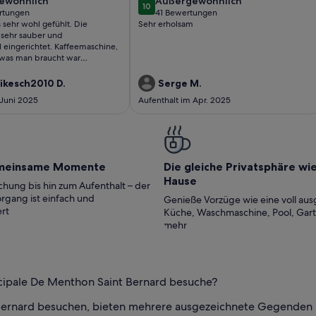
ewöhnlich
außergewöhnlich
ewöhnlich
Außergewöhnlich
10
10 von 10
rtungen
41 Bewertungen
(41
 sehr wohl gefühlt. Die
Sehr erholsam
ungen)
bewertungen)
sehr sauber und
 eingerichtet. Kaffeemaschine,
s was man braucht war
 Gastgeber-Ehepaar ist sehr
bereit und hat uns mit vielen
ikesch2010 D.
Serge M.
en versorgt.Die Landschaft ist
 Juni 2025
Aufenthalt im Apr. 2025
!! Der Hammer !Wir haben uns
.
meinsame Momente
Die gleiche Privatsphäre wi
Hause
hung bis hin zum Aufenthalt – der
rgang ist einfach und
Genieße Vorzüge wie eine voll aus
rt
Küche, Waschmaschine, Pool, Gar
mehr
icipale De Menthon Saint Bernard besuche?
Bernard besuchen, bieten mehrere ausgezeichnete Gegenden