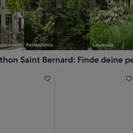
Apartment
Ferienhütte
Landhaus
thon Saint Bernard: Finde deine p
 der Berge, nur 10 Minuten vom See entfernt, werden in ein
rmationen zu Ferienhaus "Maison Village Proche Lac d'Annecy
Weitere Informationen zu Maison de 