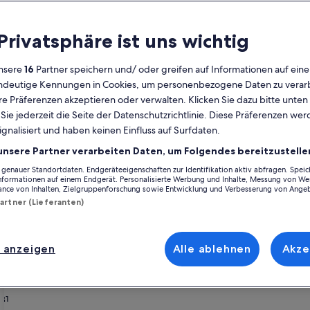
Kalender
 Privatsphäre ist uns wichtig
Derzeit
August 2026
werden
nsere
16
Partner speichern und/ oder greifen auf Informationen auf ein
die
eindeutige Kennungen in Cookies, um personenbezogene Daten zu verarb
Monate
Montag
Dienstag
Mittwoch
Donnerstag
Freitag
Samstag
Sonntag
Montag
Die
Mo
Di
Mi
Do
Fr
Sa
So
Mo
Di
e Präferenzen akzeptieren oder verwalten. Klicken Sie dazu bitte unten
August
ie jederzeit die Seite der Datenschutzrichtlinie. Diese Präferenzen we
2026
ignalisiert und haben keinen Einfluss auf Surfdaten.
und
1
1
2
2
lpes
Haute-Savoie
Groß-Annecy
Menthon-Saint-Bernard
Ferienunterkü
September
unsere Partner verarbeiten Daten, um Folgendes bereitzustelle
2026
enauer Standortdaten. Endgeräteeigenschaften zur Identifikation aktiv abfragen. Spei
3
4
5
6
7
8
7
8
9
9
hon Saint Bernard suchst, wirf einen Blick auf unsere Ferienunterkünft
angezeigt.
Informationen auf einem Endgerät. Personalisierte Werbung und Inhalte, Messung von We
oder einfach nur deinem treuen Vierbeiner, euch erwarten all die Anne
ance von Inhalten, Zielgruppenforschung sowie Entwicklung und Verbesserung von Ange
 Garten. Was du dir also auch vorstellst, in nur wenigen Klicks kannst 
Partner (Lieferanten)
10
11
12
13
14
15
14
15
1
16
ältiges Angebot mit allerlei Optionen zur Verfügung, einschließlich Opti
17
18
19
20
21
22
21
22
2
23
 anzeigen
Alle ablehnen
Akze
enrabatten – Städtischer Strand 
24
25
26
27
28
29
28
29
3
30
31