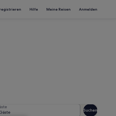
registrieren
Hilfe
Meine Reisen
Anmelden
enthon Saint Bernard
en Reisezeitraum an, um die
äste
Suchen
Gäste