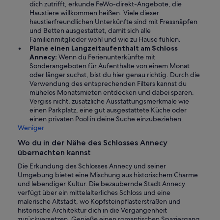
dich zutrifft, erkunde FeWo-direkt-Angebote, die
Haustiere willkommen heißen. Viele dieser
haustierfreundlichen Unterkünfte sind mit Fressnäpfen
und Betten ausgestattet, damit sich alle
Familienmitglieder wohl und wie zu Hause fühlen.
Plane einen Langzeitaufenthalt am Schloss
Annecy:
Wenn du Ferienunterkünfte mit
Sonderangeboten für Aufenthalte von einem Monat
oder länger suchst, bist du hier genau richtig. Durch die
Verwendung des entsprechenden Filters kannst du
mühelos Monatsmieten entdecken und dabei sparen.
Vergiss nicht, zusätzliche Ausstattungsmerkmale wie
einen Parkplatz, eine gut ausgestattete Küche oder
einen privaten Pool in deine Suche einzubeziehen.
Weniger
Wo du in der Nähe des Schlosses Annecy
übernachten kannst
Die Erkundung des Schlosses Annecy und seiner
Umgebung bietet eine Mischung aus historischem Charme
und lebendiger Kultur. Die bezaubernde Stadt Annecy
verfügt über ein mittelalterliches Schloss und eine
malerische Altstadt, wo Kopfsteinpflasterstraßen und
historische Architektur dich in die Vergangenheit
zurückversetzen. Genieße einen romantischen Spaziergang