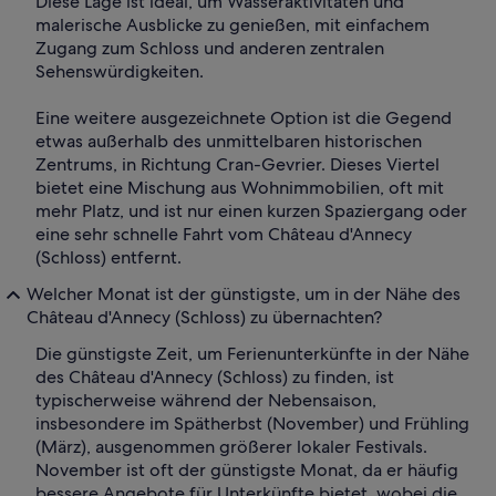
Diese Lage ist ideal, um Wasseraktivitäten und
malerische Ausblicke zu genießen, mit einfachem
Zugang zum Schloss und anderen zentralen
Sehenswürdigkeiten.
Eine weitere ausgezeichnete Option ist die Gegend
etwas außerhalb des unmittelbaren historischen
Zentrums, in Richtung Cran-Gevrier. Dieses Viertel
bietet eine Mischung aus Wohnimmobilien, oft mit
mehr Platz, und ist nur einen kurzen Spaziergang oder
eine sehr schnelle Fahrt vom Château d'Annecy
(Schloss) entfernt.
Welcher Monat ist der günstigste, um in der Nähe des
Château d'Annecy (Schloss) zu übernachten?
Die günstigste Zeit, um Ferienunterkünfte in der Nähe
des Château d'Annecy (Schloss) zu finden, ist
typischerweise während der Nebensaison,
insbesondere im Spätherbst (November) und Frühling
(März), ausgenommen größerer lokaler Festivals.
November ist oft der günstigste Monat, da er häufig
bessere Angebote für Unterkünfte bietet, wobei die