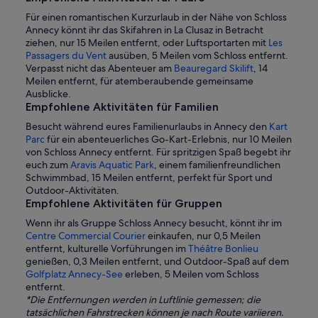
Für einen romantischen Kurzurlaub in der Nähe von Schloss
Annecy könnt ihr das Skifahren in La Clusaz in Betracht
ziehen, nur 15 Meilen entfernt, oder Luftsportarten mit
Les
Passagers du Vent
ausüben, 5 Meilen vom Schloss entfernt.
Verpasst nicht das Abenteuer am
Beauregard Skilift
, 14
Meilen entfernt, für atemberaubende gemeinsame
Ausblicke.
Empfohlene Aktivitäten für Familien
Besucht während eures Familienurlaubs in Annecy den
Kart
Parc
für ein abenteuerliches Go-Kart-Erlebnis, nur 10 Meilen
von Schloss Annecy entfernt. Für spritzigen Spaß begebt ihr
euch zum
Aravis Aquatic Park
, einem familienfreundlichen
Schwimmbad, 15 Meilen entfernt, perfekt für Sport und
Outdoor-Aktivitäten.
Empfohlene Aktivitäten für Gruppen
Wenn ihr als Gruppe Schloss Annecy besucht, könnt ihr im
Centre Commercial Courier
einkaufen, nur 0,5 Meilen
entfernt, kulturelle Vorführungen im
Théâtre Bonlieu
genießen, 0,3 Meilen entfernt, und Outdoor-Spaß auf dem
Golfplatz Annecy-See
erleben, 5 Meilen vom Schloss
entfernt.
*Die Entfernungen werden in Luftlinie gemessen; die
tatsächlichen Fahrstrecken können je nach Route variieren.