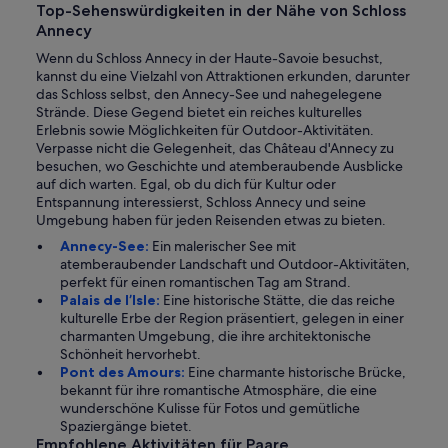
Top-Sehenswürdigkeiten in der Nähe von Schloss
Annecy
Wenn du Schloss Annecy in der Haute-Savoie besuchst,
kannst du eine Vielzahl von Attraktionen erkunden, darunter
das Schloss selbst, den Annecy-See und nahegelegene
Strände. Diese Gegend bietet ein reiches kulturelles
Erlebnis sowie Möglichkeiten für Outdoor-Aktivitäten.
Verpasse nicht die Gelegenheit, das Château d'Annecy zu
besuchen, wo Geschichte und atemberaubende Ausblicke
auf dich warten. Egal, ob du dich für Kultur oder
Entspannung interessierst, Schloss Annecy und seine
Umgebung haben für jeden Reisenden etwas zu bieten.
Annecy-See:
Ein malerischer See mit
atemberaubender Landschaft und Outdoor-Aktivitäten,
perfekt für einen romantischen Tag am Strand.
Palais de l’Isle:
Eine historische Stätte, die das reiche
kulturelle Erbe der Region präsentiert, gelegen in einer
charmanten Umgebung, die ihre architektonische
Schönheit hervorhebt.
Pont des Amours:
Eine charmante historische Brücke,
bekannt für ihre romantische Atmosphäre, die eine
wunderschöne Kulisse für Fotos und gemütliche
Spaziergänge bietet.
Empfohlene Aktivitäten für Paare