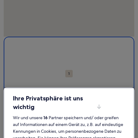
Karte
Weitere Informationen zu Château d'Annecy (Schloss). Wird 
mit
Attraktionen
1
Ihre Privatsphäre ist uns
wichtig
Château d'Annecy (Schloss)
Wir und unsere
16
Partner speichern und/ oder greifen
auf Informationen auf einem Gerät zu, z.B. auf eindeutige
Château d'Annecy: Finde deine
Kennungen in Cookies, um personenbezogene Daten zu