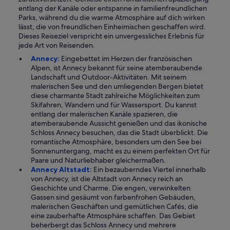
entlang der Kanäle oder entspanne in familienfreundlichen
Parks, während du die warme Atmosphäre auf dich wirken
lässt, die von freundlichen Einheimischen geschaffen wird.
Dieses Reiseziel verspricht ein unvergessliches Erlebnis für
jede Art von Reisenden.
Annecy:
Eingebettet im Herzen der französischen
Alpen, ist Annecy bekannt für seine atemberaubende
Landschaft und Outdoor-Aktivitäten. Mit seinem
malerischen See und den umliegenden Bergen bietet
diese charmante Stadt zahlreiche Möglichkeiten zum
Skifahren, Wandern und für Wassersport. Du kannst
entlang der malerischen Kanäle spazieren, die
atemberaubende Aussicht genießen und das ikonische
Schloss Annecy besuchen, das die Stadt überblickt. Die
romantische Atmosphäre, besonders um den See bei
Sonnenuntergang, macht es zu einem perfekten Ort für
Paare und Naturliebhaber gleichermaßen.
Annecy Altstadt:
Ein bezauberndes Viertel innerhalb
von Annecy, ist die Altstadt von Annecy reich an
Geschichte und Charme. Die engen, verwinkelten
Gassen sind gesäumt von farbenfrohen Gebäuden,
malerischen Geschäften und gemütlichen Cafés, die
eine zauberhafte Atmosphäre schaffen. Das Gebiet
beherbergt das Schloss Annecy und mehrere