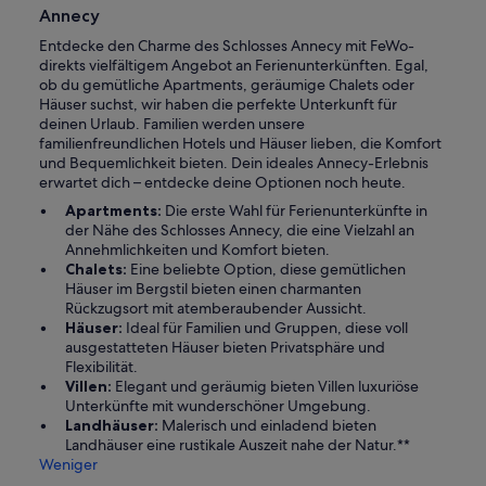
Annecy
Entdecke den Charme des Schlosses Annecy mit FeWo-
direkts vielfältigem Angebot an Ferienunterkünften. Egal,
ob du gemütliche Apartments, geräumige Chalets oder
Häuser suchst, wir haben die perfekte Unterkunft für
deinen Urlaub. Familien werden unsere
familienfreundlichen Hotels und Häuser lieben, die Komfort
und Bequemlichkeit bieten. Dein ideales Annecy-Erlebnis
erwartet dich – entdecke deine Optionen noch heute.
Apartments:
Die erste Wahl für Ferienunterkünfte in
der Nähe des Schlosses Annecy, die eine Vielzahl an
Annehmlichkeiten und Komfort bieten.
Chalets:
Eine beliebte Option, diese gemütlichen
Häuser im Bergstil bieten einen charmanten
Rückzugsort mit atemberaubender Aussicht.
Häuser:
Ideal für Familien und Gruppen, diese voll
ausgestatteten Häuser bieten Privatsphäre und
Flexibilität.
Villen:
Elegant und geräumig bieten Villen luxuriöse
Unterkünfte mit wunderschöner Umgebung.
Landhäuser:
Malerisch und einladend bieten
Landhäuser eine rustikale Auszeit nahe der Natur.**
Weniger