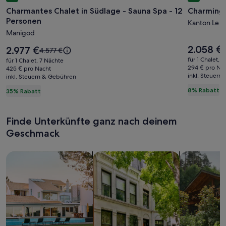
für
für
Charmantes Chalet in Südlage - Sauna Spa - 12
Charming 
Charmantes
Charmin
Personen
Chalet
house
Kanton Le C
Manigod
in
in
Südlage
Savoie
Der
2.058 €
Der
2.977 €
D
2
Der
4.577 €
Preis
-
Preis
-
a
alte
für 1 Chalet, 
für 1 Chalet, 7 Nächte
beträgt
beträgt
P
Preis
294 € pro Na
Sauna
425 € pro Nacht
calm
2.058 €.
2.977 €.
inkl. Steuern
w
inkl. Steuern & Gebühren
war
Spa
&
2
4.577 €,
8% Rabatt
35% Rabatt
-
nature
s
siehe
w
12
view
weitere
I
Informationen
Personen
Finde Unterkünfte ganz nach deinem
zum
S
Geschmack
Standardpreis.
Suche nach Ferienhäusern
Suche nach Ferienwohnungen oder 
Suche nach 