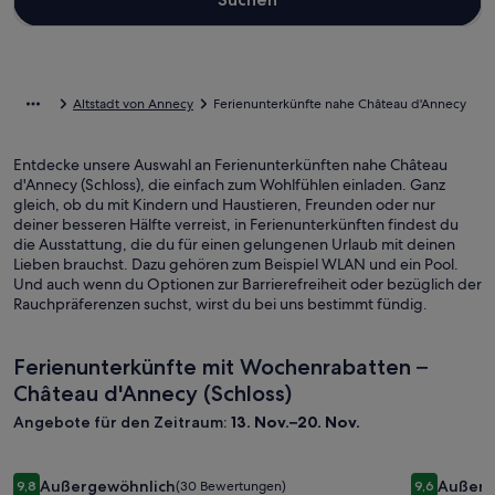
Altstadt von Annecy
Ferienunterkünfte nahe Château d'Annecy
Entdecke unsere Auswahl an Ferienunterkünften nahe Château
d'Annecy (Schloss), die einfach zum Wohlfühlen einladen. Ganz
gleich, ob du mit Kindern und Haustieren, Freunden oder nur
deiner besseren Hälfte verreist, in Ferienunterkünften findest du
die Ausstattung, die du für einen gelungenen Urlaub mit deinen
Lieben brauchst. Dazu gehören zum Beispiel WLAN und ein Pool.
Und auch wenn du Optionen zur Barrierefreiheit oder bezüglich der
Rauchpräferenzen suchst, wirst du bei uns bestimmt fündig.
Ferienunterkünfte mit Wochenrabatten –
Château d'Annecy (Schloss)
Angebote für den Zeitraum:
13. Nov.–20. Nov.
Bildergalerie
Charmantes Chalet in Südlage - Sauna Spa - 12 Personen
Bilderga
Charming h
Außergewöhnlich
Außerg
9,8
(30 Bewertungen)
9,6
9,8 von 10, Außergewöhnlich, (30 Bewertungen)
9,6 von 10