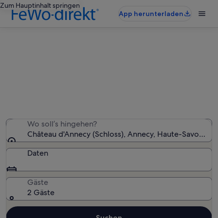
Zum Hauptinhalt springen
App herunterladen
Ferienunterkünfte nahe Château
d'Annecy
Wir haben 5.865 Ferienunterkünfte gefunden. Bitte gib
deinen Reisezeitraum an, um die Verfügbarkeit zu
prüfen.
Wo soll’s hingehen?
Château d'Annecy (Schloss), Annecy, Haute-Savoie (D
Daten
Gäste
2 Gäste
Suchen