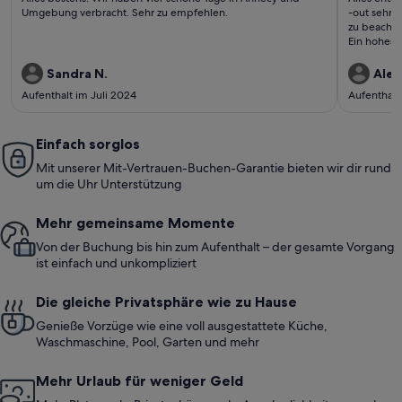
bewertungen)
bewe
Umgebung verbracht. Sehr zu empfehlen.
-out sehr 
zu beachten
Ein hohes 
Parkplatz i
Sandra N.
Alex
Aufenthalt im Juli 2024
Aufenthalt
Einfach sorglos
Mit unserer Mit-Vertrauen-Buchen-Garantie bieten wir dir rund
um die Uhr Unterstützung
Mehr gemeinsame Momente
Von der Buchung bis hin zum Aufenthalt – der gesamte Vorgang
ist einfach und unkompliziert
Die gleiche Privatsphäre wie zu Hause
Genieße Vorzüge wie eine voll ausgestattete Küche,
Waschmaschine, Pool, Garten und mehr
Mehr Urlaub für weniger Geld