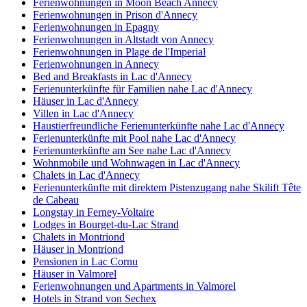
Ferienwohnungen in Moon Beach Annecy
Ferienwohnungen in Prison d'Annecy
Ferienwohnungen in Epagny
Ferienwohnungen in Altstadt von Annecy
Ferienwohnungen in Plage de l'Imperial
Ferienwohnungen in Annecy
Bed and Breakfasts in Lac d'Annecy
Ferienunterkünfte für Familien nahe Lac d'Annecy
Häuser in Lac d'Annecy
Villen in Lac d'Annecy
Haustierfreundliche Ferienunterkünfte nahe Lac d'Annecy
Ferienunterkünfte mit Pool nahe Lac d'Annecy
Ferienunterkünfte am See nahe Lac d'Annecy
Wohnmobile und Wohnwagen in Lac d'Annecy
Chalets in Lac d'Annecy
Ferienunterkünfte mit direktem Pistenzugang nahe Skilift Tête
de Cabeau
Longstay in Ferney-Voltaire
Lodges in Bourget-du-Lac Strand
Chalets in Montriond
Häuser in Montriond
Pensionen in Lac Cornu
Häuser in Valmorel
Ferienwohnungen und Apartments in Valmorel
Hotels in Strand von Sechex