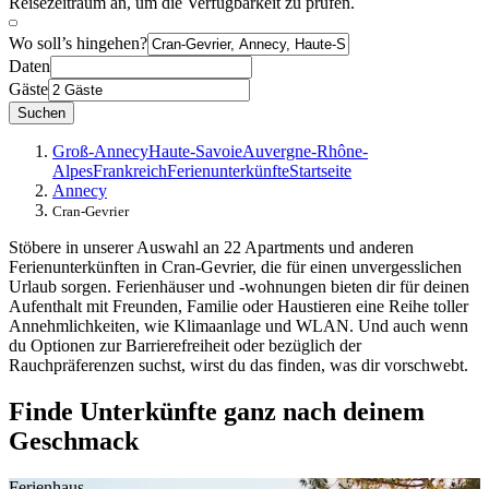
Reisezeitraum an, um die Verfügbarkeit zu prüfen.
Wo soll’s hingehen?
Daten
Gäste
Suchen
Groß-Annecy
Haute-Savoie
Auvergne-Rhône-
Alpes
Frankreich
Ferienunterkünfte
Startseite
Annecy
Cran-Gevrier
Stöbere in unserer Auswahl an 22 Apartments und anderen
Ferienunterkünften in Cran-Gevrier, die für einen unvergesslichen
Urlaub sorgen. Ferienhäuser und -wohnungen bieten dir für deinen
Aufenthalt mit Freunden, Familie oder Haustieren eine Reihe toller
Annehmlichkeiten, wie Klimaanlage und WLAN. Und auch wenn
du Optionen zur Barrierefreiheit oder bezüglich der
Rauchpräferenzen suchst, wirst du das finden, was dir vorschwebt.
Finde Unterkünfte ganz nach deinem
Geschmack
Ferienhaus