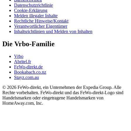
Datenschutzrichtlinie
Cookie-Erklärung
Melden illegaler Inhalte
Rechtliche Hinweise/Kontakt
Verantwortlicher Eigentümer
Inhaltsrichtlinien und Melden von Inhalten
Die Vrbo-Familie
Vrbo
Abritel.fr
FeWo-direkt.de
Bookabach.co.nz
Stayz.com.au
© 2026 FeWo-direkt, ein Unternehmen der Expedia Group. Alle
Rechte vorbehalten. FeWo-direkt und das FeWo-direkt-Logo sind
Handelsmarken oder eingetragene Handelsmarken von
HomeAway.com, Inc.