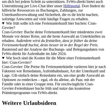
um dich bei jedem Schritt zu unterstützen. FeWo-direkt bietet auch
Unterstützung per Live-Chat über unser
Hilfeportal
. Dort findest du
hilfreiche Ressourcen zu Buchungen, Zahlungen, zur
Unterkunftsverwaltung und Sicherheit, die es dir leicht machen,
sofortige Antworten auf viele häufige Fragen zu erhalten.
Wie früh sollte ich eine Ferienunterkunft hier buchen: Cran-
Gevrier?
Cran-Gevrier: Buche deine Ferienunterkunft hier mindestens zwei
Monate vor deiner Reise, um die beste Auswahl an Unterkünften zu
erhalten.
Außerdem wirst du feststellen, dass je früher du deine
Ferienunterkunft buchst, desto besser ist in der Regel der Preis.
Basierend auf der Analyse der Buchungs- und Belegungsdaten von
FeWo-direkt für Aufenthalte im Jahr 2024.
Wie hoch sind die Kosten für die Miete einer Ferienunterkunft
hier: Cran-Gevrier?
Cran-Gevrier: Die Preise für Ferienunterkünfte variieren hier je nach
Faktoren wie Reisedatum, Aufenthaltsdauer, Art der Unterkunft und
Lage. Gib einfach deine Reisedaten ein, um eine große Auswahl an
Optionen zu entdecken – egal, ob du alleine, als Paar, mit der
Familie oder in einer Gruppe reist. Für erschwingliche Cran-
Gevrier-Ferienhäuser buche früh und nutze das kostenlose
Prämienprogramm von FeWo-direkt.
Weitere Urlaubsideen