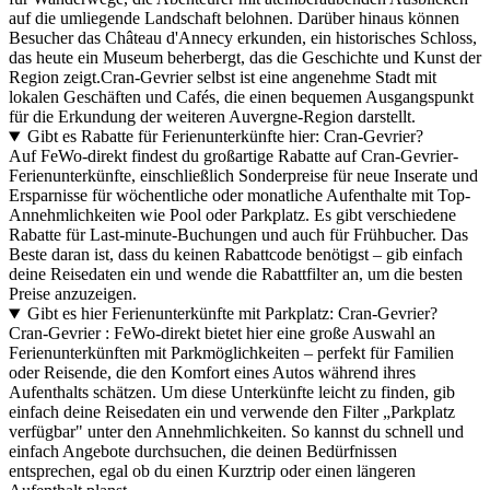
auf die umliegende Landschaft belohnen. Darüber hinaus können
Besucher das Château d'Annecy erkunden, ein historisches Schloss,
das heute ein Museum beherbergt, das die Geschichte und Kunst der
Region zeigt.Cran-Gevrier selbst ist eine angenehme Stadt mit
lokalen Geschäften und Cafés, die einen bequemen Ausgangspunkt
für die Erkundung der weiteren Auvergne-Region darstellt.
Gibt es Rabatte für Ferienunterkünfte hier: Cran-Gevrier?
Auf FeWo-direkt findest du großartige Rabatte auf Cran-Gevrier-
Ferienunterkünfte, einschließlich Sonderpreise für neue Inserate und
Ersparnisse für wöchentliche oder monatliche Aufenthalte mit Top-
Annehmlichkeiten wie Pool oder Parkplatz. Es gibt verschiedene
Rabatte für Last-minute-Buchungen und auch für Frühbucher. Das
Beste daran ist, dass du keinen Rabattcode benötigst – gib einfach
deine Reisedaten ein und wende die Rabattfilter an, um die besten
Preise anzuzeigen.
Gibt es hier Ferienunterkünfte mit Parkplatz: Cran-Gevrier?
Cran-Gevrier : FeWo-direkt bietet hier eine große Auswahl an
Ferienunterkünften mit Parkmöglichkeiten – perfekt für Familien
oder Reisende, die den Komfort eines Autos während ihres
Aufenthalts schätzen. Um diese Unterkünfte leicht zu finden, gib
einfach deine Reisedaten ein und verwende den Filter „Parkplatz
verfügbar" unter den Annehmlichkeiten. So kannst du schnell und
einfach Angebote durchsuchen, die deinen Bedürfnissen
entsprechen, egal ob du einen Kurztrip oder einen längeren