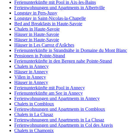
Ferienunterkünfte mit Pool in Aix-les-Bains
Ferienwohnungen und Apartments in Albertville
Longstay in Pers-Jussy
Longstay in Saint-Nicolas-la-Chapelle
Bed and Breakfasts in Haute-Savoie
Chalets in Haute-Savoie
Häuser in Haute-Savoie
Häuser in Haute-Savoie
Häuser in Les Carroz d'Arâches
Ferienunterkünfte in Strandnähe in Domaine du Mont Blanc
Pensionen in Pointe-Strand
Ferienunterkünfte in den Bergen nahe Pointe-Strand
Chalets in Annecy
Häuser in Annecy
Villen in Annecy
Häuser in Annecy
Ferienunterkünfte mit Pool in Annecy
Ferienunterkünfte am See in Annecy
Ferienwohnungen und Apartments in Annecy
Chalets in Combloux
Ferienwohnungen und Apartments in Combloux
Chalets in La Clusaz
Ferienwohnungen und Apartments in La Clusaz
Ferienwohnungen und Apartments in Col des Aravis
Chalets in Chamonix