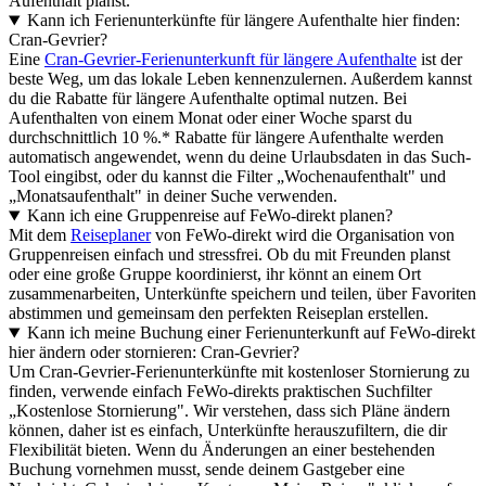
Aufenthalt planst.
Kann ich Ferienunterkünfte für längere Aufenthalte hier finden:
Cran-Gevrier?
Eine
Cran-Gevrier-Ferienunterkunft für längere Aufenthalte
ist der
beste Weg, um das lokale Leben kennenzulernen. Außerdem kannst
du die Rabatte für längere Aufenthalte optimal nutzen. Bei
Aufenthalten von einem Monat oder einer Woche sparst du
durchschnittlich 10 %.* Rabatte für längere Aufenthalte werden
automatisch angewendet, wenn du deine Urlaubsdaten in das Such-
Tool eingibst, oder du kannst die Filter „Wochenaufenthalt" und
„Monatsaufenthalt" in deiner Suche verwenden.
Kann ich eine Gruppenreise auf FeWo-direkt planen?
Mit dem
Reiseplaner
von FeWo-direkt wird die Organisation von
Gruppenreisen einfach und stressfrei. Ob du mit Freunden planst
oder eine große Gruppe koordinierst, ihr könnt an einem Ort
zusammenarbeiten, Unterkünfte speichern und teilen, über Favoriten
abstimmen und gemeinsam den perfekten Reiseplan erstellen.
Kann ich meine Buchung einer Ferienunterkunft auf FeWo-direkt
hier ändern oder stornieren: Cran-Gevrier?
Um Cran-Gevrier-Ferienunterkünfte mit kostenloser Stornierung zu
finden, verwende einfach FeWo-direkts praktischen Suchfilter
„Kostenlose Stornierung". Wir verstehen, dass sich Pläne ändern
können, daher ist es einfach, Unterkünfte herauszufiltern, die dir
Flexibilität bieten. Wenn du Änderungen an einer bestehenden
Buchung vornehmen musst, sende deinem Gastgeber eine