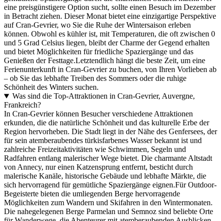
eine preisgünstigere Option sucht, sollte einen Besuch im Dezember
in Betracht ziehen. Dieser Monat bietet eine einzigartige Perspektive
auf Cran-Gevrier, wo Sie die Ruhe der Wintersaison erleben
können. Obwohl es kühler ist, mit Temperaturen, die oft zwischen 0
und 5 Grad Celsius liegen, bleibt der Charme der Gegend erhalten
und bietet Möglichkeiten für friedliche Spaziergänge und das
Genießen der Festtage.Letztendlich hängt die beste Zeit, um eine
Ferienunterkunft in Cran-Gevrier zu buchen, von Ihren Vorlieben ab
– ob Sie das lebhafte Treiben des Sommers oder die ruhige
Schönheit des Winters suchen.
Was sind die Top-Attraktionen in Cran-Gevrier, Auvergne,
Frankreich?
In Cran-Gevrier können Besucher verschiedene Attraktionen
erkunden, die die natürliche Schönheit und das kulturelle Erbe der
Region hervorheben. Die Stadt liegt in der Nähe des Genfersees, der
für sein atemberaubendes türkisfarbenes Wasser bekannt ist und
zahlreiche Freizeitaktivitäten wie Schwimmen, Segeln und
Radfahren entlang malerischer Wege bietet. Die charmante Altstadt
von Annecy, nur einen Katzensprung entfernt, besticht durch
malerische Kanäle, historische Gebäude und lebhafte Märkte, die
sich hervorragend für gemütliche Spaziergänge eignen.Für Outdoor-
Begeisterte bieten die umliegenden Berge hervorragende
Möglichkeiten zum Wandern und Skifahren in den Wintermonaten.
Die nahegelegenen Berge Parmelan und Semnoz sind beliebte Orte
für Wanderwege, die Abenteurer mit atemberaubenden Ausblicken