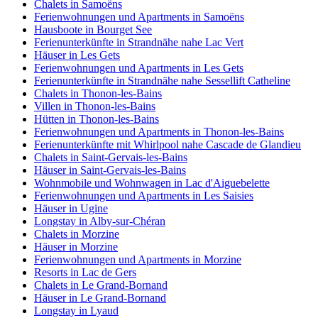
Chalets in Samoëns
Ferienwohnungen und Apartments in Samoëns
Hausboote in Bourget See
Ferienunterkünfte in Strandnähe nahe Lac Vert
Häuser in Les Gets
Ferienwohnungen und Apartments in Les Gets
Ferienunterkünfte in Strandnähe nahe Sessellift Catheline
Chalets in Thonon-les-Bains
Villen in Thonon-les-Bains
Hütten in Thonon-les-Bains
Ferienwohnungen und Apartments in Thonon-les-Bains
Ferienunterkünfte mit Whirlpool nahe Cascade de Glandieu
Chalets in Saint-Gervais-les-Bains
Häuser in Saint-Gervais-les-Bains
Wohnmobile und Wohnwagen in Lac d'Aiguebelette
Ferienwohnungen und Apartments in Les Saisies
Häuser in Ugine
Longstay in Alby-sur-Chéran
Chalets in Morzine
Häuser in Morzine
Ferienwohnungen und Apartments in Morzine
Resorts in Lac de Gers
Chalets in Le Grand-Bornand
Häuser in Le Grand-Bornand
Longstay in Lyaud