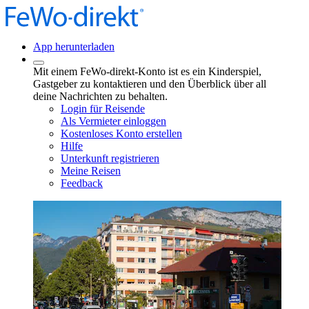
App herunterladen
Mit einem FeWo-direkt-Konto ist es ein Kinderspiel,
Gastgeber zu kontaktieren und den Überblick über all
deine Nachrichten zu behalten.
Login für Reisende
Als Vermieter einloggen
Kostenloses Konto erstellen
Hilfe
Unterkunft registrieren
Meine Reisen
Feedback