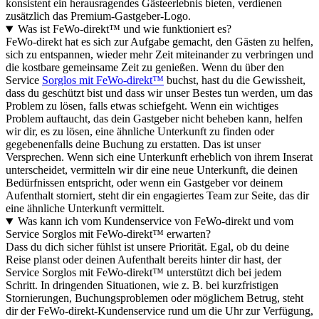
konsistent ein herausragendes Gästeerlebnis bieten, verdienen
zusätzlich das Premium-Gastgeber-Logo.
Was ist FeWo-direkt™ und wie funktioniert es?
FeWo-direkt hat es sich zur Aufgabe gemacht, den Gästen zu helfen,
sich zu entspannen, wieder mehr Zeit miteinander zu verbringen und
die kostbare gemeinsame Zeit zu genießen. Wenn du über den
Service
Sorglos mit FeWo-direkt™
buchst, hast du die Gewissheit,
dass du geschützt bist und dass wir unser Bestes tun werden, um das
Problem zu lösen, falls etwas schiefgeht. Wenn ein wichtiges
Problem auftaucht, das dein Gastgeber nicht beheben kann, helfen
wir dir, es zu lösen, eine ähnliche Unterkunft zu finden oder
gegebenenfalls deine Buchung zu erstatten. Das ist unser
Versprechen. Wenn sich eine Unterkunft erheblich von ihrem Inserat
unterscheidet, vermitteln wir dir eine neue Unterkunft, die deinen
Bedürfnissen entspricht, oder wenn ein Gastgeber vor deinem
Aufenthalt storniert, steht dir ein engagiertes Team zur Seite, das dir
eine ähnliche Unterkunft vermittelt.
Was kann ich vom Kundenservice von FeWo-direkt und vom
Service Sorglos mit FeWo-direkt™ erwarten?
Dass du dich sicher fühlst ist unsere Priorität. Egal, ob du deine
Reise planst oder deinen Aufenthalt bereits hinter dir hast, der
Service Sorglos mit FeWo-direkt™ unterstützt dich bei jedem
Schritt. In dringenden Situationen, wie z. B. bei kurzfristigen
Stornierungen, Buchungsproblemen oder möglichem Betrug, steht
dir der FeWo-direkt-Kundenservice rund um die Uhr zur Verfügung,