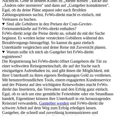
Nachricht. Gehe in deinem Konto zu „Meine Reisen", klicke auf
„Ändern oder stornieren" und dann auf „Gastgeber kontaktieren".
Egal, ob du deine Pläne anpasst oder nach flexiblen
Zahlungsoptionen suchst, FeWo-direkt macht es einfach, mit
Vertrauen zu buchen.
Sind alle Gebühren in den Preisen der Cran-Gevrier-
Ferienunterkünfte auf FeWo-direkt enthalten?
FeWo-direkt zeigt die Preise direkt an, sobald du mit der Suche
beginnst. Es werden keine versteckten Gebühren während des
Bezahlvorgangs hinzugefügt. So kannst du ganz einfach
Unterkünfte vergleichen und deine Reise mit Zuversicht planen.
Warum sollte ich mich als Gastgeber bei FeWo-direkt
registrieren?
Die Registrierung bei FeWo-direkt öffnet Gastgebern die Tür zu
einer weltweiten Reisegemeinschaft, die auf der Suche nach
einzigartigen Aufenthalten ist, und gibt ihnen die Möglichkeit, mit
ihrer Unterkunft zu ihren eigenen Bedingungen Geld zu verdienen.
Mit benutzerfreundlichen Tools, einem engagierten Kundenservice
und der Präsenz auf den wichtigsten Reisewebsites macht FeWo-
direkt das Inserieren, das Verwalten und den Erfolg ganz einfach.
Egal, ob es sich um eine gemütliche Ferienhütte oder ein Strandhaus
handelt, Eigentümer können ihre Unterkunft in ein herausragendes
Reiseziel verwandeln,
Gastgeber werden
und FeWo-direkt die
schwere Arbeit auf dem Weg zum Erfolg erledigen lassen.
Gastgeber, die schnell und zuverlässig kommunizieren und