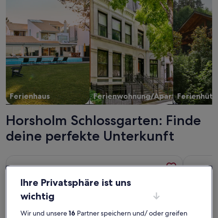
Ferienhaus
Ferienwohnung/Apartment
Ferienhütt
Horsholm Schlossgarten: Finde
deine perfekte Unterkunft
Weitere Infos zu Panoramablick auf den Strand. Ferien bis zu
Weitere I
Ihre Privatsphäre ist uns
wichtig
Wir und unsere
16
Partner speichern und/ oder greifen