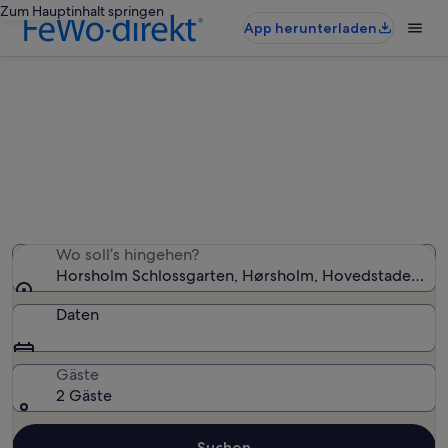
Zum Hauptinhalt springen
App herunterladen
Ferienunterkünfte nahe Horsholm
Schlossgarten
Wir haben 1.416 Ferienunterkünfte gefunden. Bitte gib
deinen Reisezeitraum an, um die Verfügbarkeit zu
prüfen.
Wo soll’s hingehen?
Horsholm Schlossgarten, Hørsholm, Hovedstaden, D
Daten
Gäste
2 Gäste
Suchen