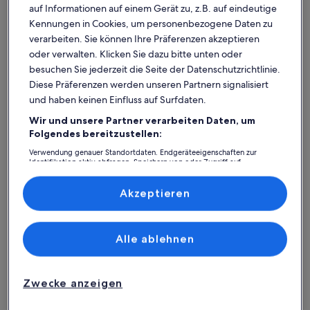
auf Informationen auf einem Gerät zu, z.B. auf eindeutige
Kennungen in Cookies, um personenbezogene Daten zu
verarbeiten. Sie können Ihre Präferenzen akzeptieren
oder verwalten. Klicken Sie dazu bitte unten oder
besuchen Sie jederzeit die Seite der Datenschutzrichtlinie.
Diese Präferenzen werden unseren Partnern signalisiert
Premium-Gastgeber
und haben keinen Einfluss auf Surfdaten.
Weitere Infos zu Panoramablick auf den Strand. Ferien bis zu
Weitere I
Panoramablick auf den Strand.
Brandn
Wir und unsere Partner verarbeiten Daten, um
Ferien bis zu 10 in Gilleleje - Northern
Platz für 10 Gäste · 5 Schlafzimmer · 2+ Badezimmer
10 Pe
Platz für
Folgendes bereitzustellen:
außergewöhnlich
auße
Außergewöhnlich
Auße
Zealand
entfer
9,8
10
Verwendung genauer Standortdaten. Endgeräteeigenschaften zur
9,8 von 10
10 von 1
60 Bewertungen
3 Bew
(60
(3
Identifikation aktiv abfragen. Speichern von oder Zugriff auf
Informationen auf einem Endgerät. Personalisierte Werbung und
Horsholm Schlossgarten:
bewertungen)
bewe
Inhalte, Messung von Werbeleistung und der Performance von Inhalten,
Zielgruppenforschung sowie Entwicklung und Verbesserung von
Akzeptieren
Ferienunterkünfte mit Top-
Angeboten.
Liste der Partner (Lieferanten)
Bewertung
Alle ablehnen
Weitere Infos zu Charming Apartment Near City Center Of
Weitere In
Zwecke anzeigen