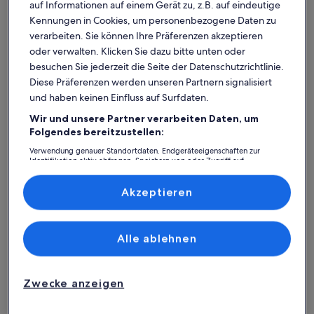
auf Informationen auf einem Gerät zu, z.B. auf eindeutige
Kennungen in Cookies, um personenbezogene Daten zu
verarbeiten. Sie können Ihre Präferenzen akzeptieren
oder verwalten. Klicken Sie dazu bitte unten oder
besuchen Sie jederzeit die Seite der Datenschutzrichtlinie.
Premium-Gastgeber
Diese Präferenzen werden unseren Partnern signalisiert
Weitere Infos zu Panoramablick auf den Strand. Ferien bis zu
Weitere I
und haben keinen Einfluss auf Surfdaten.
Panoramablick auf den Strand.
Brandn
Wir und unsere Partner verarbeiten Daten, um
Ferien bis zu 10 in Gilleleje - Northern
Platz für 10 Gäste · 5 Schlafzimmer · 2+ Badezimmer
10 Pe
Platz für
Folgendes bereitzustellen:
außergewöhnlich
auße
Außergewöhnlich
Auße
Zealand
entfer
9,8
10
9,8 von 10
10 von 1
60 Bewertungen
3 Bew
(60
(3
Verwendung genauer Standortdaten. Endgeräteeigenschaften zur
Identifikation aktiv abfragen. Speichern von oder Zugriff auf
Bjerre Strand:
bewertungen)
bewe
Informationen auf einem Endgerät. Personalisierte Werbung und
Inhalte, Messung von Werbeleistung und der Performance von Inhalten,
Ferienunterkünfte mit Top-
Zielgruppenforschung sowie Entwicklung und Verbesserung von
Akzeptieren
Angeboten.
Bewertung
Liste der Partner (Lieferanten)
Alle ablehnen
Weitere Infos zu Große, geräumige Ferienhaus in der Näh
Weitere I
Zwecke anzeigen