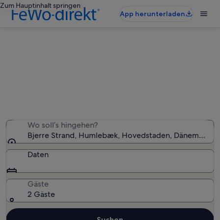
Zum Hauptinhalt springen
App herunterladen
Ferienunterkünfte nahe Bjerre
Strand
Wir haben 82 Ferienunterkünfte gefunden. Bitte gib
deinen Reisezeitraum an, um die Verfügbarkeit zu
prüfen.
Wo soll’s hingehen?
Bjerre Strand, Humlebæk, Hovedstaden, Dänemark
Daten
Gäste
2 Gäste
Suchen