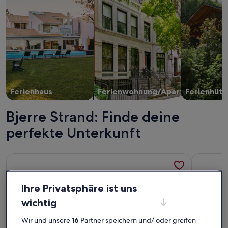
Ferienhaus
Ferienwohnung/Apartment
Ferienhütt
Bjerre Strand: Finde deine
perfekte Unterkunft
Weitere Infos zu Panoramablick auf den Strand. Ferien bis zu
Weitere I
Ihre Privatsphäre ist uns
wichtig
Wir und unsere
16
Partner speichern und/ oder greifen