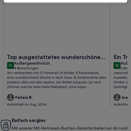
Weitere Infos zu Große, geräumige Ferienhaus in der Näh
Weitere I
Top ausgestattetes wunderschönes
Ein T
außergewöhnlich
auße
Haus
Außergewöhnlich
Auße
10
10
10 von 10
10 von 1
4 Bewertungen
2 Bew
(4
(2
Wir verbrachten mit 12 Personen (4 Kinder, 8 Erwachsene)
Liebevolles
bewertungen)
bewe
eine wunderschöne Woche in dem Haus. Es funktionierte alles
Ausstattung
bestens: alles war sehr sauber, die Betten bequem (je nach
Großer, sc
Zimmer weiche oder harte Matratzen), eine super
Sitzmöglic
ausgestattete Küche, ein wunderschöner Garten... die
unseren V
Unterkunft liess keine Wünsche offen :).
Felizia B.
Ines
Aufenthalt im Aug. 2024
Aufenthalt
Einfach sorglos
Mit unserer Mit-Vertrauen-Buchen-Garantie bieten wir dir rund