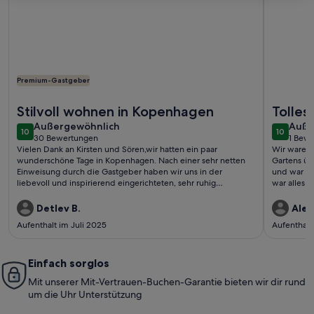
Premium-Gastgeber
Weitere Infos zu Charming Apartment Near City Center Of
Weitere I
Stilvoll wohnen in Kopenhagen
Tolles
außergewöhnlich
auße
Außergewöhnlich
Auße
10
10
10 von 10
10 von 1
30 Bewertungen
1 Bew
(30
(1
Vielen Dank an Kirsten und Sören,wir hatten ein paar
Wir waren 
bewertungen)
bewe
wunderschöne Tage in Kopenhagen. Nach einer sehr netten
Gartens üb
Einweisung durch die Gastgeber haben wir uns in der
und war mo
liebevoll und inspirierend eingerichteten, sehr ruhig
war alles 
gelegenen Wohnung rundum wohlgefühlt.Gerne
Ausgangsla
wieder!Detlev und Eike
zu Fuß am 
Detlev B.
Alex
auf jeden 
Aufenthalt im Juli 2025
Aufenthalt
Einfach sorglos
Mit unserer Mit-Vertrauen-Buchen-Garantie bieten wir dir rund
um die Uhr Unterstützung