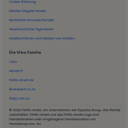
Ferienwohnungen in Babylone Strand
Cookie-Erklärung
Ferienwohnungen in Søllerød Golfklub
Melden illegaler Inhalte
Ferienwohnungen in Horsholm Kirche
Rechtliche Hinweise/Kontakt
Häuser in Hørsholm
Verantwortlicher Eigentümer
Häuser in Bellevue Strand
Inhaltsrichtlinien und Melden von Inhalten
Ferienunterkünfte am See nahe Bahnhof Kopenhagen Dybbølsbro
Die Vrbo-Familie
Villen in Gentofte-See
Häuser in Vejby
Vrbo
Ferienunterkünfte am Meer nahe Øksnehallen
Abritel.fr
Ferienunterkünfte mit Pool nahe Øksnehallen
FeWo-direkt.de
Lodges in Skodsborg Strand - Struckmannparken
Bookabach.co.nz
Häuser in Skodsborg Strand - Struckmannparken
Stayz.com.au
Lodges in Vm Bjerget
© 2026 FeWo-direkt, ein Unternehmen der Expedia Group. Alle Rechte
Häuser in Skolestranden
vorbehalten. FeWo-direkt und das FeWo-direkt-Logo sind
Handelsmarken oder eingetragene Handelsmarken von
Ferienunterkünfte für Familien in Hillerød
HomeAway.com, Inc.