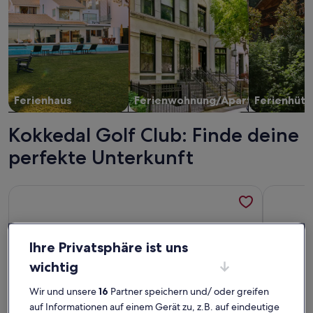
Ferienhaus
Ferienwohnung/Apartment
Ferienhütt
Kokkedal Golf Club: Finde deine
perfekte Unterkunft
Weitere Infos zu Panoramablick auf den Strand. Ferien bis zu
Weitere I
Ihre Privatsphäre ist uns
wichtig
Wir und unsere
16
Partner speichern und/ oder greifen
auf Informationen auf einem Gerät zu, z.B. auf eindeutige