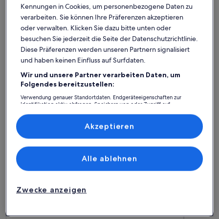
Kennungen in Cookies, um personenbezogene Daten zu
verarbeiten. Sie können Ihre Präferenzen akzeptieren
oder verwalten. Klicken Sie dazu bitte unten oder
Premium-Gastgeber
besuchen Sie jederzeit die Seite der Datenschutzrichtlinie.
Weitere Infos zu Panoramablick auf den Strand. Ferien bis zu
Weitere I
Diese Präferenzen werden unseren Partnern signalisiert
Panoramablick auf den Strand.
Brandn
und haben keinen Einfluss auf Surfdaten.
Ferien bis zu 10 in Gilleleje - Northern
Platz für 10 Gäste · 5 Schlafzimmer · 2+ Badezimmer
10 Pe
Platz für
außergewöhnlich
auße
Wir und unsere Partner verarbeiten Daten, um
Außergewöhnlich
Auße
Zealand
entfer
9,8
10
9,8 von 10
10 von 1
60 Bewertungen
3 Bew
Folgendes bereitzustellen:
(60
(3
Kokkedal Golf Club:
bewertungen)
bewe
Verwendung genauer Standortdaten. Endgeräteeigenschaften zur
Identifikation aktiv abfragen. Speichern von oder Zugriff auf
Informationen auf einem Endgerät. Personalisierte Werbung und
Ferienunterkünfte mit Top-
Inhalte, Messung von Werbeleistung und der Performance von Inhalten,
Zielgruppenforschung sowie Entwicklung und Verbesserung von
Akzeptieren
Bewertung
Angeboten.
Liste der Partner (Lieferanten)
Weitere Infos zu Charming Apartment Near City Center Of
Weitere I
Alle ablehnen
Zwecke anzeigen