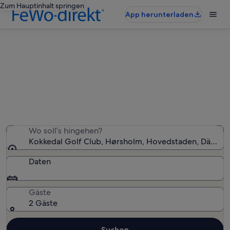
Zum Hauptinhalt springen
App herunterladen
Ferienunterkünfte nahe Kokkedal
Golf Club
Wir haben 1.891 Ferienunterkünfte gefunden. Bitte gib
deinen Reisezeitraum an, um die Verfügbarkeit zu
prüfen.
Wo soll’s hingehen?
Kokkedal Golf Club, Hørsholm, Hovedstaden, Dänema
Daten
Gäste
2 Gäste
Suchen