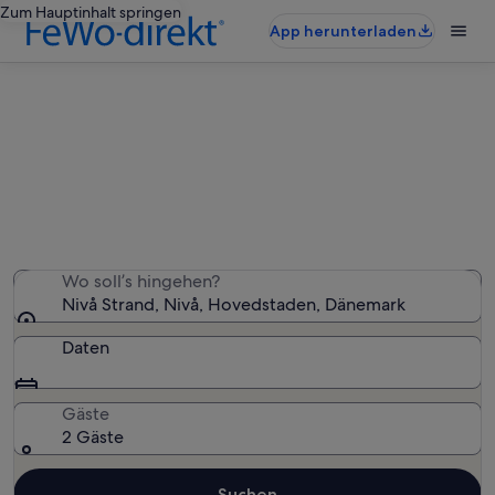
Zum Hauptinhalt springen
App herunterladen
Ferienunterkünfte nahe Nivå
Strand
Wir haben 58 Ferienunterkünfte gefunden. Bitte gib
deinen Reisezeitraum an, um die Verfügbarkeit zu
prüfen.
Wo soll’s hingehen?
Nivå Strand, Nivå, Hovedstaden, Dänemark
Daten
Gäste
2 Gäste
Suchen