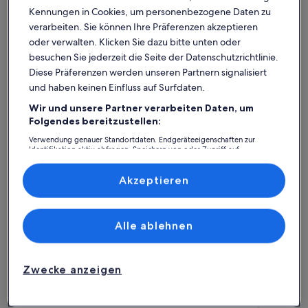
Kennungen in Cookies, um personenbezogene Daten zu
verarbeiten. Sie können Ihre Präferenzen akzeptieren
oder verwalten. Klicken Sie dazu bitte unten oder
besuchen Sie jederzeit die Seite der Datenschutzrichtlinie.
Diese Präferenzen werden unseren Partnern signalisiert
und haben keinen Einfluss auf Surfdaten.
Wir und unsere Partner verarbeiten Daten, um
Weitere Infos zu Tolles Haus in Nivå mit WLAN
Weitere I
Folgendes bereitzustellen:
Tolles Haus in Nivå mit WLAN
Große,
Verwendung genauer Standortdaten. Endgeräteeigenschaften zur
Platz für 5 Gäste · 2 Schlafzimmer · 1 Badezimmer
Nähe 
Platz für
Identifikation aktiv abfragen. Speichern von oder Zugriff auf
auße
Auße
Muse
Informationen auf einem Endgerät. Personalisierte Werbung und
10
10 von 1
4 Bew
Inhalte, Messung von Werbeleistung und der Performance von Inhalten,
(4
Zielgruppenforschung sowie Entwicklung und Verbesserung von
Akzeptieren
Nivå Strand: Ferienunterkünfte
bewe
Angeboten.
Liste der Partner (Lieferanten)
mit Top-Bewertung
Alle ablehnen
Weitere Infos zu Große, geräumige Ferienhaus in der Näh
Weitere I
Zwecke anzeigen