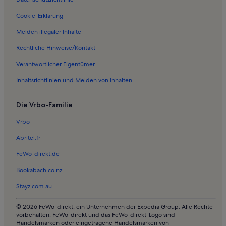
Ferienwohnungen in Espergærde
Ferienwohnungen in Espergærde Strand
Cookie-Erklärung
Häuser in Hellerup Strand
Melden illegaler Inhalte
Ferienunterkünfte für Familien in Hillerød
Rechtliche Hinweise/Kontakt
Lodges in Skodsborg Strand - Struckmannparken
Verantwortlicher Eigentümer
Häuser in Skodsborg Strand - Struckmannparken
Inhaltsrichtlinien und Melden von Inhalten
Ferienunterkünfte am Meer nahe Øksnehallen
Die Vrbo-Familie
Ferienunterkünfte mit Pool nahe Øksnehallen
Häuser in Kopenhagen
Vrbo
Ferienwohnungen und Apartments in Kopenhagen
Abritel.fr
Longstay in Kopenhagen (und Umgebung)
FeWo-direkt.de
Häuser in Bellevue Strand
Bookabach.co.nz
Ferienwohnungen und Apartments in Vedbæk Nordstrand
Stayz.com.au
Ferienunterkünfte am Strand nahe Kopenhagen (ZGH-
Hauptbahnhof Kopenhagen)
© 2026 FeWo-direkt, ein Unternehmen der Expedia Group. Alle Rechte
vorbehalten. FeWo-direkt und das FeWo-direkt-Logo sind
Ferienunterkünfte mit Whirlpool nahe Kopenhagen (ZGH-
Handelsmarken oder eingetragene Handelsmarken von