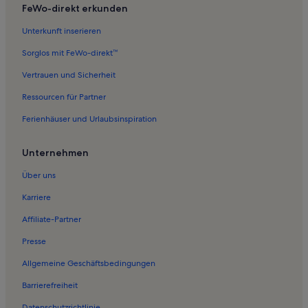
FeWo-direkt erkunden
Ferienwohnungen in Kokkedal Golf Club
Unterkunft inserieren
Ferienwohnungen in Peder Mads Strand
Sorglos mit FeWo-direkt™
Ferienwohnungen in Rungsted Kyst
Vertrauen und Sicherheit
Ferienwohnungen in Rungsted Strand
Ressourcen für Partner
Ferienwohnungen in Nivå
Ferienhäuser und Urlaubsinspiration
Ferienwohnungen in Fredensborg
Ferienwohnungen in Kvistgård
Unternehmen
Ferienwohnungen in Hørsholm
Über uns
Ferienwohnungen in Fredensborg Kommune
Karriere
Ferienwohnungen in Skolestranden
Affiliate-Partner
Ferienwohnungen in Kokkedal
Presse
Ferienwohnungen in Stranden ved Ida Tesdorpfs Vej
Allgemeine Geschäftsbedingungen
Ferienwohnungen in Humlebæk
Barrierefreiheit
Ferienwohnungen in Nivaa Golf Club
Datenschutzrichtlinie