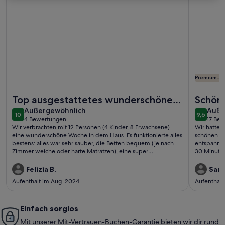
Premium-G
Weitere Infos zu Große, geräumige Ferienhaus in der Näh
Weitere I
Top ausgestattetes wunderschönes
Schöne
außergewöhnlich
auße
Haus
Außergewöhnlich
Kopen
Auße
10
9,6
10 von 10
9,6 von 
4 Bewertungen
17 Be
(4
(17
Wir verbrachten mit 12 Personen (4 Kinder, 8 Erwachsene)
Wir hatten
bewertungen)
bewe
eine wunderschöne Woche in dem Haus. Es funktionierte alles
schönen un
bestens: alles war sehr sauber, die Betten bequem (je nach
entspannt,
Zimmer weiche oder harte Matratzen), eine super
30 Minuten 
ausgestattete Küche, ein wunderschöner Garten... die
ausgestatt
Unterkunft liess keine Wünsche offen :).
erholsamen
Felizia B.
Sand
Kommunikat
Aufenthalt im Aug. 2024
Aufenthalt
unkomplizi
Einfach sorglos
Mit unserer Mit-Vertrauen-Buchen-Garantie bieten wir dir rund