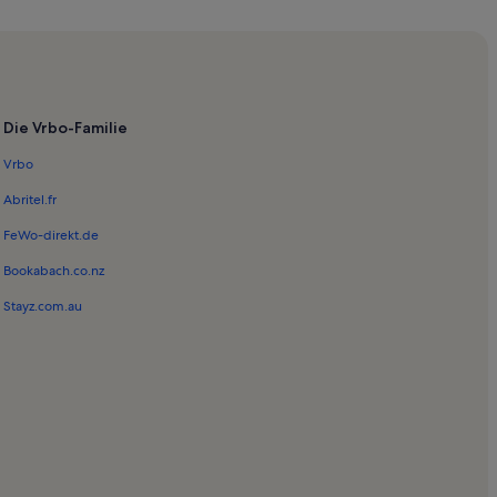
dkreis
rm
Die Vrbo-Familie
tation
Vrbo
Abritel.fr
kmal
FeWo-direkt.de
Bookabach.co.nz
in Balve
Stayz.com.au
 in Bad Westernkotten
in Warstein