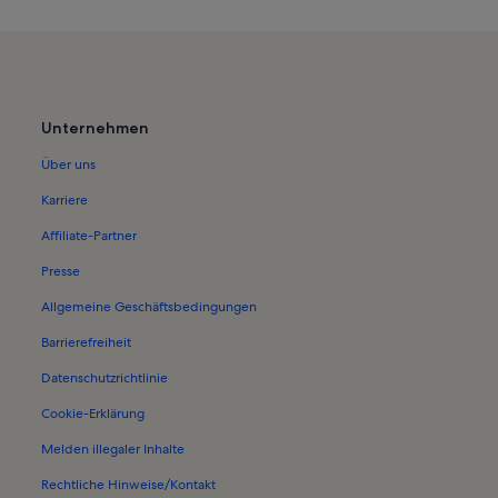
Ferienwohnungen in Hochsauerlan
Ferienwohnungen in Lörmecke-Tu
Ferienwohnungen in Meschede
Ferienwohnungen in Möhnesee
Unternehmen
Ferienunterkünfte nahe Freienohl S
Über uns
Ferienwohnungen in Belecke
Karriere
Ferienwohnungen in Bismarckden
Affiliate-Partner
Ferienwohnungen in Allagen
Presse
Ferienwohnungen und Apartments 
Allgemeine Geschäftsbedingungen
Häuser in Arnsberg
Barrierefreiheit
Häuser in Bruchhausen
Datenschutzrichtlinie
Häuser in Lippetal
Cookie-Erklärung
Ferienwohnungen und Apartments
Melden illegaler Inhalte
Ferienwohnungen und Apartments 
Rechtliche Hinweise/Kontakt
Häuser in Brilon