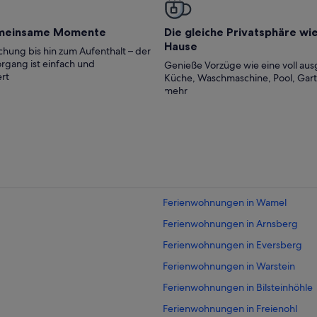
 für den eigenen Pkw. Tolle Lage,
meinsame Momente
Die gleiche Privatsphäre wi
Hause
hung bis hin zum Aufenthalt – der
rgang ist einfach und
Genieße Vorzüge wie eine voll aus
rt
Küche, Waschmaschine, Pool, Gar
mehr
Ferienwohnungen in Wamel
Ferienwohnungen in Arnsberg
Ferienwohnungen in Eversberg
Ferienwohnungen in Warstein
Ferienwohnungen in Bilsteinhöhle
Ferienwohnungen in Freienohl