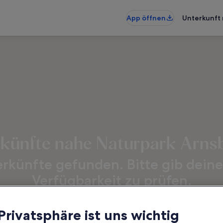
App öffnen
Unterkunft 
rkünfte nahe Naturpark Arns
erkünfte gefunden. Bitte gib deine
Verfügbarkeit zu prüfen.
Daten
G
 Privatsphäre ist uns wichtig
2 