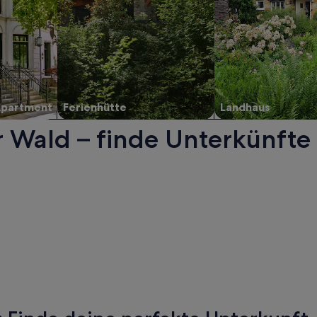
Apartment
Ferienhütte
Landhaus
 Wald – finde Unterkünfte 
ald. Wird in einem neuen Fenster geöffnet.