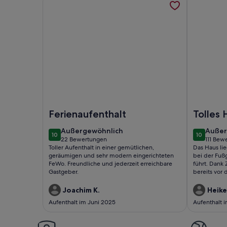
Foto von *** SEEDOMIZIL *** Neue Ferienwohnung
Foto von K
Ferienaufenthalt
Tolles 
außergewöhnlich
außer
Außergewöhnlich
Außer
10
10
10 von 10
10 von 10
22 Bewertungen
111 Bew
(22
(111
Toller Aufenthalt in einer gemütlichen,
Das Haus li
bewertungen)
bewer
geräumigen und sehr modern eingerichteten
bei der Fuß
FeWo. Freundliche und jederzeit erreichbare
führt. Dank
Gastgeber.
bereits vor 
Haus. Alles
geschmackvol
Joachim K.
Heike
ist im Wohn
Aufenthalt im Juni 2025
Aufenthalt 
Terrasse vor
hinter dem 
dazugehörig