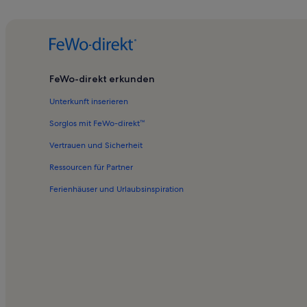
Ferienwohnungen in Frenkhausen
Ferienwohnungen in Hennetalsperre
Ferienwohnungen in Delecke
Ferienwohnungen in Westendorf
FeWo-direkt erkunden
Ferienwohnungen in Möhnesee-Turm
Unterkunft inserieren
Ferienwohnungen in Glösingen
Sorglos mit FeWo-direkt™
Ferienwohnungen in Berlingsen
Vertrauen und Sicherheit
Ferienwohnungen in Wildpark Vollinghausen
Ressourcen für Partner
Häuser in Balve
Ferienhäuser und Urlaubsinspiration
Ferienunterkünfte für Familien in Werl
Ferienwohnungen und Apartments in Arnsberg
Ferienwohnungen und Apartments in Bruchhausen
Ferienwohnungen und Apartments in Lippetal
Häuser in Warstein
Chalets in Brilon