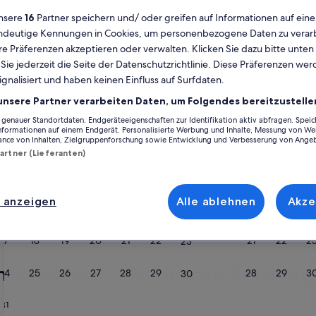
nsere
16
Partner speichern und/ oder greifen auf Informationen auf ein
Kalender
eindeutige Kennungen in Cookies, um personenbezogene Daten zu verarb
Derzeit
e Präferenzen akzeptieren oder verwalten. Klicken Sie dazu bitte unten
August 2026
werden
ie jederzeit die Seite der Datenschutzrichtlinie. Diese Präferenzen we
die
ignalisiert und haben keinen Einfluss auf Surfdaten.
Monate
Montag
Dienstag
Mittwoch
Donnerstag
Freitag
Samstag
Sonntag
Montag
Die
Mo
Di
Mi
Do
Fr
Sa
So
Mo
Di
unsere Partner verarbeiten Daten, um Folgendes bereitzustelle
August
2026
enauer Standortdaten. Endgeräteeigenschaften zur Identifikation aktiv abfragen. Spei
Informationen auf einem Endgerät. Personalisierte Werbung und Inhalte, Messung von We
und
ance von Inhalten, Zielgruppenforschung sowie Entwicklung und Verbesserung von Ange
1
1
2
2
alen
Regierungsbezirk Arnsberg
Landkreis Soest
Ferienunterkünfte nahe N
September
Partner (Lieferanten)
2026
3
4
5
6
7
8
7
8
9
9
uchst, wirf einen Blick auf unsere Ferienunterkünfte und finde die idea
angezeigt.
 ob mit Familie, Freunden oder deiner treuen Fellnase, du kannst dich a
 anzeigen
Alle ablehnen
Akze
eine Waschmaschine und ein Trockner. Was du dir also auch vorstellst, d
10
11
12
13
14
15
14
15
1
16
es Angebot mit allerlei Optionen zur Verfügung, einschließlich Optionen, 
17
18
19
20
21
22
21
22
2
23
henrabatten – Naturpark Arnsberg
24
25
26
27
28
29
28
29
3
30
31