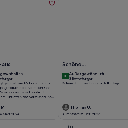
 mit Terrasse
omfortables Ferienhaus mit Charme, direkt zwischen See un
Foto von Ferienwohnung Am Fisc
Haus
Schöne
Ferienwohnung
gewöhnlich
außergewöhnlich
gewöhnlich
Außergewöhnlich
10
10 von 10
ertungen
3 Bewertungen
(3
egt ganz nah am Möhnesee, direkt
Schöne Ferienwohnung in toller Lage
tungen)
bewertungen)
gängerbrücke, die über den See
 Zahlencodeschloss konnte ich
dem Eintreffen des Vermieters ins
 ist zweckmäßig, sehr gemütlich und
l eingerichtet, sogar ein Holzofen
 M.
Thomas O.
bereich vorhanden. Neben der
im März 2024
Aufenthalt im Dez. 2023
 dem Haus gibt es eine weitere
Haus mit Blick auf den See. Das
e Grundstück ist eingezäunt und