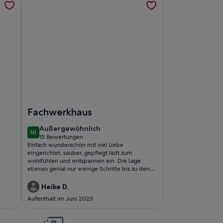
d Wald gelegen
hteich, 50qm, 1 Wohn-/Schlafzimmer, max. 4 Personen
Foto von 300 Jahre altes Haus in der historischen Alts
Fachwerkhaus
außergewöhnlich
Außergewöhnlich
10
10 von 10
15 Bewertungen
(15
Einfach wunderschön mit viel Liebe
bewertungen)
eingerichtet, sauber, gepflegt lädt zum
wohlfühlen und entspannen ein. Die Lage
ebenso genial nur wenige Schritte bis zu den
Restaurants. Das erste mal und ein nächstes Mal
wird es auch noch geben. Vielen Dank für das
Heike D.
Erlebnis an Tom und Christine
Aufenthalt im Juni 2023