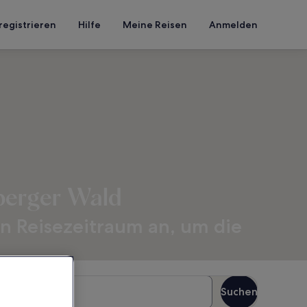
registrieren
Hilfe
Meine Reisen
Anmelden
berger Wald
n Reisezeitraum an, um die
äste
Suchen
Gäste