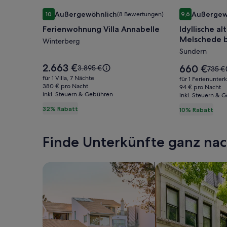
Bildergalerie
Ferienwohnung Villa Annabelle
Bildergale
Idyllische a
Außergewöhnlich
Außergew
10
(8 Bewertungen)
9,6
für
für
10 von 10, Außergewöhnlich, (8 Bewertungen)
9,6 von 10, A
Ferienwohnung Villa Annabelle
Idyllische a
Ferienwohnung
Idyllische
Melschede 
Villa
Winterberg
alte
Sundern
Annabelle
Schmiede
am
Der
2.663 €
Der
Der
660 €
3.895 €
Der
735 €
Preis
Schloss
Preis
alte
alte
für 1 Villa, 7 Nächte
für 1 Ferienunter
beträgt
beträgt
Preis
380 € pro Nacht
Preis
Melsched
94 € pro Nacht
2.663 €.
660 €.
inkl. Steuern & Gebühren
war
inkl. Steuern & 
war
beim
3.895 €,
735 €,
32% Rabatt
10% Rabatt
Sorpesee
siehe
siehe
weitere
weite
Informationen
Infor
Finde Unterkünfte ganz n
zum
zum
Standardpreis.
Standa
Suche nach Ferienhäusern
Suche nach Ferien