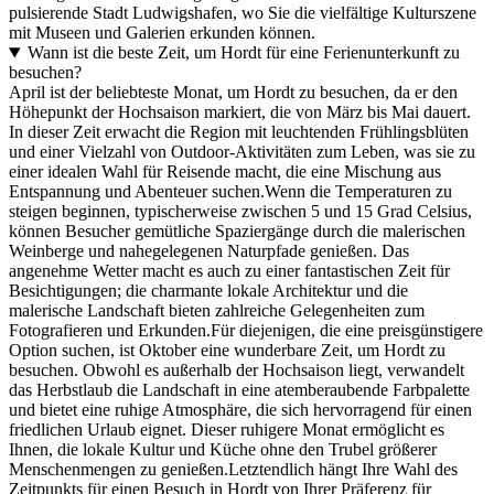
pulsierende Stadt Ludwigshafen, wo Sie die vielfältige Kulturszene
mit Museen und Galerien erkunden können.
Wann ist die beste Zeit, um Hordt für eine Ferienunterkunft zu
besuchen?
April ist der beliebteste Monat, um Hordt zu besuchen, da er den
Höhepunkt der Hochsaison markiert, die von März bis Mai dauert.
In dieser Zeit erwacht die Region mit leuchtenden Frühlingsblüten
und einer Vielzahl von Outdoor-Aktivitäten zum Leben, was sie zu
einer idealen Wahl für Reisende macht, die eine Mischung aus
Entspannung und Abenteuer suchen.Wenn die Temperaturen zu
steigen beginnen, typischerweise zwischen 5 und 15 Grad Celsius,
können Besucher gemütliche Spaziergänge durch die malerischen
Weinberge und nahegelegenen Naturpfade genießen. Das
angenehme Wetter macht es auch zu einer fantastischen Zeit für
Besichtigungen; die charmante lokale Architektur und die
malerische Landschaft bieten zahlreiche Gelegenheiten zum
Fotografieren und Erkunden.Für diejenigen, die eine preisgünstigere
Option suchen, ist Oktober eine wunderbare Zeit, um Hordt zu
besuchen. Obwohl es außerhalb der Hochsaison liegt, verwandelt
das Herbstlaub die Landschaft in eine atemberaubende Farbpalette
und bietet eine ruhige Atmosphäre, die sich hervorragend für einen
friedlichen Urlaub eignet. Dieser ruhigere Monat ermöglicht es
Ihnen, die lokale Kultur und Küche ohne den Trubel größerer
Menschenmengen zu genießen.Letztendlich hängt Ihre Wahl des
Zeitpunkts für einen Besuch in Hordt von Ihrer Präferenz für