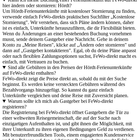
hier ändern oder stornieren: Hördt?
Um Hördt-Ferienunterkünfte mit kostenloser Stornierung zu finden,
verwende einfach FeWo-direkts praktischen Suchfilter „Kostenlose
Stornierung". Wir verstehen, dass sich Pläne ändern können, daher
ist es einfach, Unterkünfte herauszufiltern, die dir Flexibilität bieten.
Wenn du Änderungen an einer bestehenden Buchung vornehmen
musst, sende deinem Gastgeber eine Nachricht. Gehe in deinem
Konto zu „Meine Reisen", klicke auf „Ändern oder stornieren" und
dann auf „Gastgeber kontaktieren". Egal, ob du deine Pläne anpasst
oder nach flexiblen Zahlungsoptionen suchst, FeWo-direkt macht es
einfach, mit Vertrauen zu buchen.
Sind alle Gebühren in den Preisen der Hördt-Ferienunterkünfte
auf FeWo-direkt enthalten?
FeWo-direkt zeigt die Preise direkt an, sobald du mit der Suche
beginnst. Es werden keine versteckten Gebühren während des
Bezahlvorgangs hinzugefügt. So kannst du ganz einfach
Unterkünfte vergleichen und deine Reise mit Zuversicht planen.
Warum sollte ich mich als Gastgeber bei FeWo-direkt
registrieren?
Die Registrierung bei FeWo-direkt öffnet Gastgebern die Tür zu
einer weltweiten Reisegemeinschaft, die auf der Suche nach
einzigartigen Aufenthalten ist, und gibt ihnen die Möglichkeit, mit
ihrer Unterkunft zu ihren eigenen Bedingungen Geld zu verdienen.
Mit benutzerfreundlichen Tools, einem engagierten Kundenservice