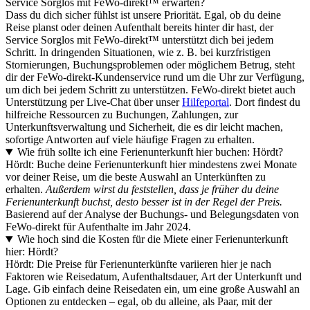
Service Sorglos mit FeWo-direkt™ erwarten?
Dass du dich sicher fühlst ist unsere Priorität. Egal, ob du deine
Reise planst oder deinen Aufenthalt bereits hinter dir hast, der
Service Sorglos mit FeWo-direkt™ unterstützt dich bei jedem
Schritt. In dringenden Situationen, wie z. B. bei kurzfristigen
Stornierungen, Buchungsproblemen oder möglichem Betrug, steht
dir der FeWo-direkt-Kundenservice rund um die Uhr zur Verfügung,
um dich bei jedem Schritt zu unterstützen. FeWo-direkt bietet auch
Unterstützung per Live-Chat über unser
Hilfeportal
. Dort findest du
hilfreiche Ressourcen zu Buchungen, Zahlungen, zur
Unterkunftsverwaltung und Sicherheit, die es dir leicht machen,
sofortige Antworten auf viele häufige Fragen zu erhalten.
Wie früh sollte ich eine Ferienunterkunft hier buchen: Hördt?
Hördt: Buche deine Ferienunterkunft hier mindestens zwei Monate
vor deiner Reise, um die beste Auswahl an Unterkünften zu
erhalten.
Außerdem wirst du feststellen, dass je früher du deine
Ferienunterkunft buchst, desto besser ist in der Regel der Preis.
Basierend auf der Analyse der Buchungs- und Belegungsdaten von
FeWo-direkt für Aufenthalte im Jahr 2024.
Wie hoch sind die Kosten für die Miete einer Ferienunterkunft
hier: Hördt?
Hördt: Die Preise für Ferienunterkünfte variieren hier je nach
Faktoren wie Reisedatum, Aufenthaltsdauer, Art der Unterkunft und
Lage. Gib einfach deine Reisedaten ein, um eine große Auswahl an
Optionen zu entdecken – egal, ob du alleine, als Paar, mit der