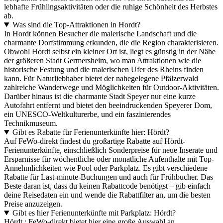
lebhafte Frühlingsaktivitäten oder die ruhige Schönheit des Herbstes
ab.
Was sind die Top-Attraktionen in Hordt?
In Hordt können Besucher die malerische Landschaft und die
charmante Dorfstimmung erkunden, die die Region charakterisieren.
Obwohl Hordt selbst ein kleiner Ort ist, liegt es günstig in der Nähe
der größeren Stadt Germersheim, wo man Attraktionen wie die
historische Festung und die malerischen Ufer des Rheins finden
kann. Für Naturliebhaber bietet der nahegelegene Pfälzerwald
zahlreiche Wanderwege und Möglichkeiten für Outdoor-Aktivitäten.
Darüber hinaus ist die charmante Stadt Speyer nur eine kurze
Autofahrt entfernt und bietet den beeindruckenden Speyerer Dom,
ein UNESCO-Weltkulturerbe, und ein faszinierendes
Technikmuseum.
Gibt es Rabatte für Ferienunterkünfte hier: Hördt?
Auf FeWo-direkt findest du großartige Rabatte auf Hördt-
Ferienunterkünfte, einschließlich Sonderpreise für neue Inserate und
Ersparnisse für wöchentliche oder monatliche Aufenthalte mit Top-
Annehmlichkeiten wie Pool oder Parkplatz. Es gibt verschiedene
Rabatte für Last-minute-Buchungen und auch für Frühbucher. Das
Beste daran ist, dass du keinen Rabattcode benötigst – gib einfach
deine Reisedaten ein und wende die Rabattfilter an, um die besten
Preise anzuzeigen.
Gibt es hier Ferienunterkünfte mit Parkplatz: Hördt?
Hördt : FeWo-direkt bietet hier eine große Auswahl an