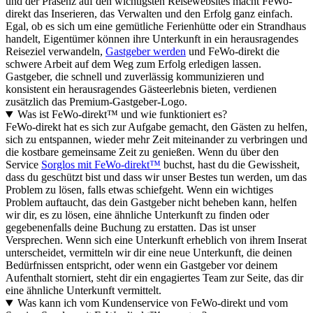
und der Präsenz auf den wichtigsten Reisewebsites macht FeWo-
direkt das Inserieren, das Verwalten und den Erfolg ganz einfach.
Egal, ob es sich um eine gemütliche Ferienhütte oder ein Strandhaus
handelt, Eigentümer können ihre Unterkunft in ein herausragendes
Reiseziel verwandeln,
Gastgeber werden
und FeWo-direkt die
schwere Arbeit auf dem Weg zum Erfolg erledigen lassen.
Gastgeber, die schnell und zuverlässig kommunizieren und
konsistent ein herausragendes Gästeerlebnis bieten, verdienen
zusätzlich das Premium-Gastgeber-Logo.
Was ist FeWo-direkt™ und wie funktioniert es?
FeWo-direkt hat es sich zur Aufgabe gemacht, den Gästen zu helfen,
sich zu entspannen, wieder mehr Zeit miteinander zu verbringen und
die kostbare gemeinsame Zeit zu genießen. Wenn du über den
Service
Sorglos mit FeWo-direkt™
buchst, hast du die Gewissheit,
dass du geschützt bist und dass wir unser Bestes tun werden, um das
Problem zu lösen, falls etwas schiefgeht. Wenn ein wichtiges
Problem auftaucht, das dein Gastgeber nicht beheben kann, helfen
wir dir, es zu lösen, eine ähnliche Unterkunft zu finden oder
gegebenenfalls deine Buchung zu erstatten. Das ist unser
Versprechen. Wenn sich eine Unterkunft erheblich von ihrem Inserat
unterscheidet, vermitteln wir dir eine neue Unterkunft, die deinen
Bedürfnissen entspricht, oder wenn ein Gastgeber vor deinem
Aufenthalt storniert, steht dir ein engagiertes Team zur Seite, das dir
eine ähnliche Unterkunft vermittelt.
Was kann ich vom Kundenservice von FeWo-direkt und vom