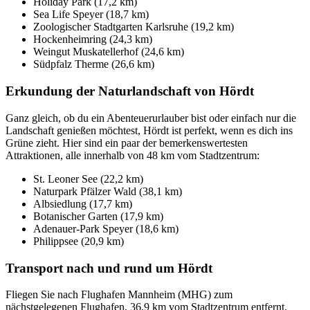
Holiday Park (17,2 km)
Sea Life Speyer (18,7 km)
Zoologischer Stadtgarten Karlsruhe (19,2 km)
Hockenheimring (24,3 km)
Weingut Muskatellerhof (24,6 km)
Südpfalz Therme (26,6 km)
Erkundung der Naturlandschaft von Hördt
Ganz gleich, ob du ein Abenteuerurlauber bist oder einfach nur die
Landschaft genießen möchtest, Hördt ist perfekt, wenn es dich ins
Grüne zieht. Hier sind ein paar der bemerkenswertesten
Attraktionen, alle innerhalb von 48 km vom Stadtzentrum:
St. Leoner See (22,2 km)
Naturpark Pfälzer Wald (38,1 km)
Albsiedlung (17,7 km)
Botanischer Garten (17,9 km)
Adenauer-Park Speyer (18,6 km)
Philippsee (20,9 km)
Transport nach und rund um Hördt
Fliegen Sie nach Flughafen Mannheim (MHG) zum
nächstgelegenen Flughafen, 36,9 km vom Stadtzentrum entfernt.