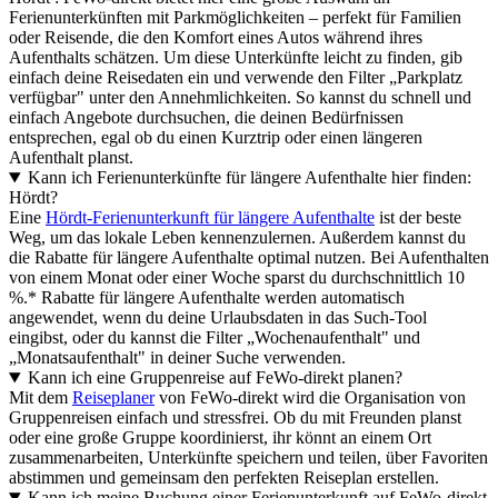
Ferienunterkünften mit Parkmöglichkeiten – perfekt für Familien
oder Reisende, die den Komfort eines Autos während ihres
Aufenthalts schätzen. Um diese Unterkünfte leicht zu finden, gib
einfach deine Reisedaten ein und verwende den Filter „Parkplatz
verfügbar" unter den Annehmlichkeiten. So kannst du schnell und
einfach Angebote durchsuchen, die deinen Bedürfnissen
entsprechen, egal ob du einen Kurztrip oder einen längeren
Aufenthalt planst.
Kann ich Ferienunterkünfte für längere Aufenthalte hier finden:
Hördt?
Eine
Hördt-Ferienunterkunft für längere Aufenthalte
ist der beste
Weg, um das lokale Leben kennenzulernen. Außerdem kannst du
die Rabatte für längere Aufenthalte optimal nutzen. Bei Aufenthalten
von einem Monat oder einer Woche sparst du durchschnittlich 10
%.* Rabatte für längere Aufenthalte werden automatisch
angewendet, wenn du deine Urlaubsdaten in das Such-Tool
eingibst, oder du kannst die Filter „Wochenaufenthalt" und
„Monatsaufenthalt" in deiner Suche verwenden.
Kann ich eine Gruppenreise auf FeWo-direkt planen?
Mit dem
Reiseplaner
von FeWo-direkt wird die Organisation von
Gruppenreisen einfach und stressfrei. Ob du mit Freunden planst
oder eine große Gruppe koordinierst, ihr könnt an einem Ort
zusammenarbeiten, Unterkünfte speichern und teilen, über Favoriten
abstimmen und gemeinsam den perfekten Reiseplan erstellen.
Kann ich meine Buchung einer Ferienunterkunft auf FeWo-direkt