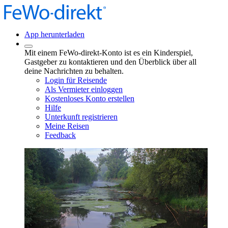
App herunterladen
Mit einem FeWo-direkt-Konto ist es ein Kinderspiel,
Gastgeber zu kontaktieren und den Überblick über all
deine Nachrichten zu behalten.
Login für Reisende
Als Vermieter einloggen
Kostenloses Konto erstellen
Hilfe
Unterkunft registrieren
Meine Reisen
Feedback