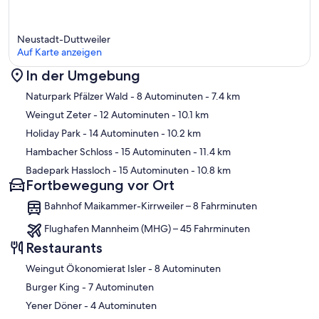
Neustadt-Duttweiler
Auf Karte anzeigen
In der Umgebung
Karte
Naturpark Pfälzer Wald
- 8 Autominuten
- 7.4 km
Weingut Zeter
- 12 Autominuten
- 10.1 km
Holiday Park
- 14 Autominuten
- 10.2 km
Hambacher Schloss
- 15 Autominuten
- 11.4 km
Badepark Hassloch
- 15 Autominuten
- 10.8 km
Fortbewegung vor Ort
Bahnhof Maikammer-Kirrweiler – 8 Fahrminuten
Flughafen Mannheim (MHG) – 45 Fahrminuten
Restaurants
‪Weingut Ökonomierat Isler - ‬8 Autominuten
‪Burger King - ‬7 Autominuten
‪Yener Döner - ‬4 Autominuten