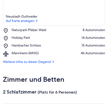
Neustadt-Duttweiler
Auf Karte anzeigen
Place,
Naturpark Pfälzer Wald
‪8 Autominuten‬
Naturpark
Auf Karte anzeigen
Place,
Holiday Park
‪14 Autominuten‬
Pfälzer
Holiday
Wald
Place,
Hambacher Schloss
‪15 Autominuten‬
Park
Hambacher
Airport,
Mannheim (MHG)
‪46 Autominuten‬
Schloss
Mannheim
(MHG)
Weitere Infos zu dieser Gegend
Zimmer und Betten
2 Schlafzimmer
(Platz für 6 Personen)