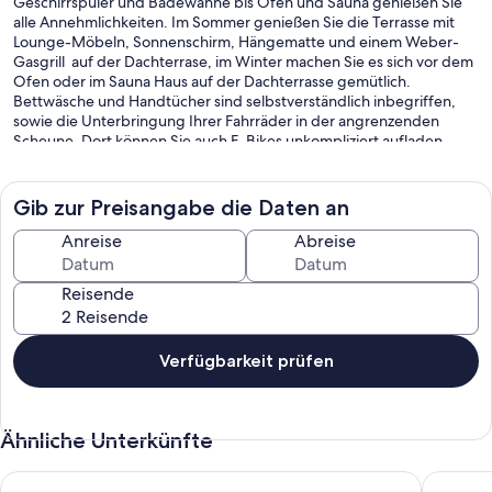
Geschirrspüler und Badewanne bis Ofen und Sauna genießen Sie
alle Annehmlichkeiten. Im Sommer genießen Sie die Terrasse mit
Lounge-Möbeln, Sonnenschirm, Hängematte und einem Weber-
Gasgrill auf der Dachterrase, im Winter machen Sie es sich vor dem
Ofen oder im Sauna Haus auf der Dachterrasse gemütlich.
Bettwäsche und Handtücher sind selbstverständlich inbegriffen,
sowie die Unterbringung Ihrer Fahrräder in der angrenzenden
Scheune. Dort können Sie auch E-Bikes unkompliziert aufladen.
Eine Wallbox steht zu Ihrer Verfügung. In Ihrem Kühlschrank finden
Sie eine Erstaustattung an Getränken, wie Wasser und Milch vor.
Eine Nespressomaschine inklusive Kapseln steht für Sie parat. Auf
Gib zur Preisangabe die Daten an
Wunsch stellen wir Ihnen selbstverständlich auch gerne eine Filter-
Kaffeemaschine zur Verfügung. Den Toaster finden Sie im
Anreise
Abreise
Küchenschrank. In unserer wunderbaren Dorfbäckerei können Sie
nicht nur frisches Brot und Brötchen erwerben, sondern auch alle
Reisende
anderen Dinge des täglichen Bedarfs. Im Nachbarort finden Sie
einen wunderschönen Hofladen für frisches regionales Obst und
Gemüse. Im Willkommensschreiben finden Sie eine Übersicht von
meinen persönlichen Empfehlungen und ich stehe Ihnen mit meiner
Verfügbarkeit prüfen
ganzen Familie jederzeit gerne zur Verfügung und helfe Ihnen sehr
gerne weiter!
Ähnliche Unterkünfte
Liebe Gäste,
Ferienwohnung für bis 6 Persnen mit sonnigem Hof, Garten u
Ferienwo