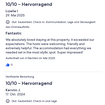
Schlecht
-
10/10 – Hervorragend
Ungenügend
Lizelle l.
29. Mai 2025
Gut: Sauberkeit, Check-in, Kommunikation, Lage und Genauigkeit
des Onlineauftritts
Fantastic
We absolutely loved staying at this property, it exceeded our
expectations. The hosts were welcoming, friendly and
extremely helpful. The accommodation had everything we
needed set in the most idyllic spot. Super impressed!
Aufenthalt von 4 Nächten im Mai 2025
0
Verifizierte Bewertung
10/10 – Hervorragend
Kerstin J.
17. Okt. 2024
Gut: Sauberkeit, Check-in und Lage