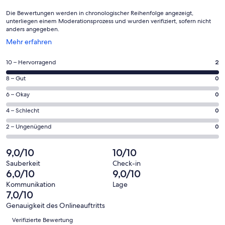
Die Bewertungen werden in chronologischer Reihenfolge angezeigt,
unterliegen einem Moderationsprozess und wurden verifiziert, sofern nicht
anders angegeben.
Wird
Mehr erfahren
in
einem
2
10 – Hervorragend
2
neuen
von
Fenster
0
8 – Gut
0
insgesamt
geöffnet
von
2
0
6 – Okay
0
insgesamt
Gästebewertungen
von
2
0
4 – Schlecht
0
haben
insgesamt
Gästebewertungen
von
eine
2
0
2 – Ungenügend
0
haben
insgesamt
Bewertung
Gästebewertungen
von
eine
2
von
haben
insgesamt
9,0/10
10/10
Bewertung
Gästebewertungen
10
eine
2
von
haben
Sauberkeit
Check-in
-
Bewertung
Gästebewertungen
6,0/10
9,0/10
8
eine
Hervorragend
von
haben
-
Bewertung
Kommunikation
Lage
6
eine
7,0/10
Gut
von
-
Bewertung
4
Genauigkeit des Onlineauftritts
Okay
von
Bewertungen
-
Verifizierte Bewertung
2