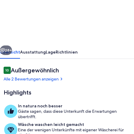
Gehöft
Stauder
-
Ferienwohnung
Altes
rück
Weiter
Gehöft
28+
Übersicht
Ausstattung
Lage
Richtlinien
Bewertungen
Außergewöhnlich
10
10 von 10.
Alle 2 Bewertungen anzeigen
Highlights
In natura noch besser
Gäste sagen, dass diese Unterkunft die Erwartungen
Innenbereich
übertrifft.
Wäsche waschen leicht gemacht
Eine der wenigen Unterkünfte mit eigener Wäscherei für