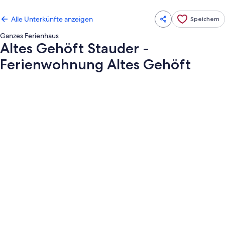
Alle Unterkünfte anzeigen
Speichern
Ganzes Ferienhaus
Altes Gehöft Stauder -
Ferienwohnung Altes Gehöft
Fotogalerie
von
Altes