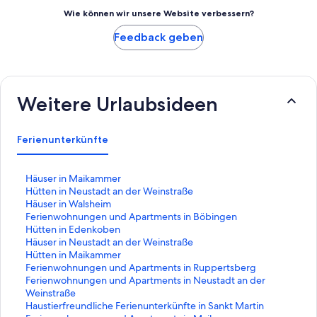
Wie können wir unsere Website verbessern?
Feedback geben
Weitere Urlaubsideen
Ferienunterkünfte
L
Häuser in Maikammer
i
L
Hütten in Neustadt an der Weinstraße
n
i
L
Häuser in Walsheim
k
n
i
L
Ferienwohnungen und Apartments in Böbingen
,
k
n
i
L
Hütten in Edenkoben
d
,
k
n
i
L
Häuser in Neustadt an der Weinstraße
e
d
,
k
n
i
L
Hütten in Maikammer
r
e
d
,
k
n
i
L
Ferienwohnungen und Apartments in Ruppertsberg
d
r
e
d
,
k
n
i
L
Ferienwohnungen und Apartments in Neustadt an der
i
d
r
e
d
,
k
n
i
Weinstraße
e
i
d
r
e
d
,
k
n
L
Haustierfreundliche Ferienunterkünfte in Sankt Martin