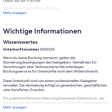
Check-out vor 11:00 Uhr
Wir freuen uns sehr, Sie bei uns begrüßen zu dürfen und setzen
alles daran, Ihren Aufenthalt so angenehm wie möglich für Sie zu
Mindestalter für die Miete: 18 Jahre
gestalten.
Mehr anzeigen
Herzliche Grüße,
Tina Stauder-Henßler mit Familie
Wichtige Informationen
Die Anreise ist von 13:00 bis 00:00 und die Abreise von 00:00 bis
Wissenswertes
11:00 möglich.
Unterkunftsnummer
5506024
Wenn du deine Buchung stornierst, gelten die
Stornierungsbedingungen des Gastgebers. Gemäß den EU-
Verordnungen über Verbraucherrechte unterliegen
Buchungsservices für Unterkünfte nicht dem Widerrufsrecht.
Diese Unterkunft wird von einem professionellen Gastgeber
verwaltet. Die Vermietung erfolgt zu gewerblichen, geschäftlichen
oder beruflichen Zwecken.
Für zusätzliche Personen fallen möglicherweise Gebühren an, die
abhängig von den Bestimmungen der Unterkunft variieren können.
Mehr anzeigen