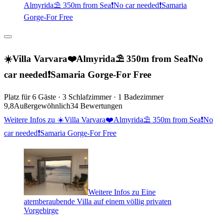
Almyrida⛱️ 350m from Sea❗️No car needed❗️Samaria
Gorge-For Free
☀️Villa Varvara❤️Almyrida⛱️ 350m from Sea❗️No
car needed❗️Samaria Gorge-For Free
Platz für 6 Gäste · 3 Schlafzimmer · 1 Badezimmer
9,8
Außergewöhnlich
34 Bewertungen
Weitere Infos zu ☀️Villa Varvara❤️Almyrida⛱️ 350m from Sea❗️No
car needed❗️Samaria Gorge-For Free
Weitere Infos zu Eine
atemberaubende Villa auf einem völlig privaten
Vorgebirge