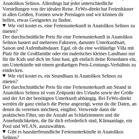
Anatolikos Selinos. Allerdings hat jeder unterschiedliche
Vorstellungen von der idealen Reise. FeWo-direkt hat Ferienhäuser
in allen Größen, Formen sowie Preislagen und wir können dir
helfen, etwas Geeignetes zu findne.
Wie viel kostet es, eine Ferienunterkunft in Anatolikos Selinos zu
mieten?
Der durchschnittliche Preis für eine Ferienunterkunft in Anatolikos
Selinos basiert auf mehreren Faktoren, darunter Unterkunftsart,
Saison und Aufenthaltsdauer. Egal, ob du eine weitläufige Villa mit
Platz für die Großfamilie oder ein malerisches kleines Landhaus nur
für die Kids und dich im Sinn hast, gib einfach deine Reisedaten ein,
um Unterkünfte mit einem großartigen Preis-Leistungs-Verhältnis zu
entdecken.
Wie viel kostet es, ein Strandhaus in Anatolikos Selinos zu
mieten?
Der durchschnittliche Preis für eine Ferienunterkunft am Strand in
Anatolikos Selinos ist vom Zeitpunkt des Urlaubs sowie der Größe
und der Art der benötigten Unterkunft abhängig. Bei FeWo-direkt
werden dir ganz einfach die Preise angezeigt, wenn du die Daten, an
denen du verreisen möchtest, eingibst. Verwende dann die
praktischen Filter, um die Anzahl an Schlafzimmern und die
Annehmlichkeiten, die für dich erforderlich sind, Klimaanlage, ein
Pool und WLAN, auszuwählen.
Gibt es haustierfreundliche Ferienunterkünfte in Anatolikos
Selinos?