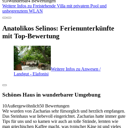
9,0
Wunderbar
4 Bewertungen
Weitere Infos zu Freistehende Villa mit privatem Pool und
unbegrenztem WLAN
Anatolikos Selinos: Ferienunterkünfte
mit Top-Bewertung
Weitere Infos zu Anwesen /
Landgut - Elafonisi
Schönes Haus in wunderbarer Umgebung
10
Außergewöhnlich
50 Bewertungen
Wir wurden von Zacharias sehr fürsorglich und herzlich empfangen.
Das Steinhaus war liebevoll eingerichtet. Zacharias hatte immer gute
Tips für uns und so kamen wir auch an tolle Strände, lernten wie
man griechischen Kaffee macht, was typischer Käse ist und vieles