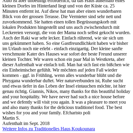
Auto ist aber unbedingt erforderlich, da das Haus außerhalb eines
kleinen Dorfes im Hinterland liegt und von der Küste ca. 25
Minuten entfernt ist. Auf diese hat man aber einen wunderbaren
Blick von der grossen Terasse. Die Vermieter sind sehr nett und
zuvorkommend. Sie hatten einen tollen Begrüssungskorb mit
lokalen Produkten hingestellt und uns auch zwischendurch mit
Leckereien versorgt, die von der Mama noch selbst gekocht wurden.
Auch der Raki war sehr lecker. Einfach rührend, wie sie sich um
uns gekümmert haben. So eine Gastfreundlichkeit haben wir bisher
im Urlaub noch nie erlebt - einfach einzigartig. Der kleine sanfte
verschmuste Kater des Hauses war sofort der beste Freund unserer
kleinen Tochter. Wir waren schon ein paar Mal in Westkreta, aber
dieser Aufenthalt war einfach toll. Man hat sich fast ein bißchen wie
ein Einheimischer gefühlt. Wir möchten auf jeden Fall wieder
kommen - ggf. in Frühling, wenn alles wunderbar blüht und die
Phrygana wunderbar duftet. Wer naturverbunden ist, Ruhe sucht
und etwas tiefer in das Leben der Insel eintauchen möchte, ist hier
genau richtig. Giannis, Nikos, many thanks for this beautiful holiday
and your hospitality. We have never had such a nice house before
and we defently will visit you again. It was a pleasure to meet you
and also many thanks for the delicious traditionel food. The best
wishes for you and your family. Efcharisto poli
Martin S.
Aufenthalt im Sept. 2018
Weitere Infos zu Traditionelles Haus Koukounara