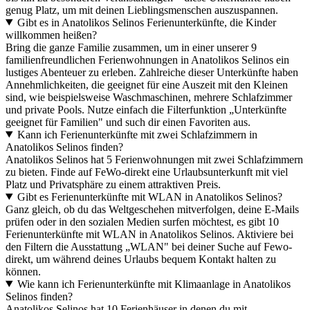
genug Platz, um mit deinen Lieblingsmenschen auszuspannen.
Gibt es in Anatolikos Selinos Ferienunterkünfte, die Kinder
willkommen heißen?
Bring die ganze Familie zusammen, um in einer unserer 9
familienfreundlichen Ferienwohnungen in Anatolikos Selinos ein
lustiges Abenteuer zu erleben. Zahlreiche dieser Unterkünfte haben
Annehmlichkeiten, die geeignet für eine Auszeit mit den Kleinen
sind, wie beispielsweise Waschmaschinen, mehrere Schlafzimmer
und private Pools. Nutze einfach die Filterfunktion „Unterkünfte
geeignet für Familien" und such dir einen Favoriten aus.
Kann ich Ferienunterkünfte mit zwei Schlafzimmern in
Anatolikos Selinos finden?
Anatolikos Selinos hat 5 Ferienwohnungen mit zwei Schlafzimmern
zu bieten. Finde auf FeWo-direkt eine Urlaubsunterkunft mit viel
Platz und Privatsphäre zu einem attraktiven Preis.
Gibt es Ferienunterkünfte mit WLAN in Anatolikos Selinos?
Ganz gleich, ob du das Weltgeschehen mitverfolgen, deine E-Mails
prüfen oder in den sozialen Medien surfen möchtest, es gibt 10
Ferienunterkünfte mit WLAN in Anatolikos Selinos. Aktiviere bei
den Filtern die Ausstattung „WLAN" bei deiner Suche auf Fewo-
direkt, um während deines Urlaubs bequem Kontakt halten zu
können.
Wie kann ich Ferienunterkünfte mit Klimaanlage in Anatolikos
Selinos finden?
Anatolikos Selinos hat 10 Ferienhäuser in denen du mit