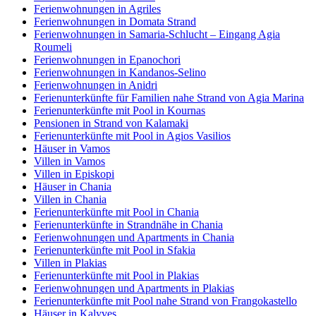
Ferienwohnungen in Agriles
Ferienwohnungen in Domata Strand
Ferienwohnungen in Samaria-Schlucht – Eingang Agia
Roumeli
Ferienwohnungen in Epanochori
Ferienwohnungen in Kandanos-Selino
Ferienwohnungen in Anidri
Ferienunterkünfte für Familien nahe Strand von Agia Marina
Ferienunterkünfte mit Pool in Kournas
Pensionen in Strand von Kalamaki
Ferienunterkünfte mit Pool in Agios Vasilios
Häuser in Vamos
Villen in Vamos
Villen in Episkopi
Häuser in Chania
Villen in Chania
Ferienunterkünfte mit Pool in Chania
Ferienunterkünfte in Strandnähe in Chania
Ferienwohnungen und Apartments in Chania
Ferienunterkünfte mit Pool in Sfakia
Villen in Plakias
Ferienunterkünfte mit Pool in Plakias
Ferienwohnungen und Apartments in Plakias
Ferienunterkünfte mit Pool nahe Strand von Frangokastello
Häuser in Kalyves