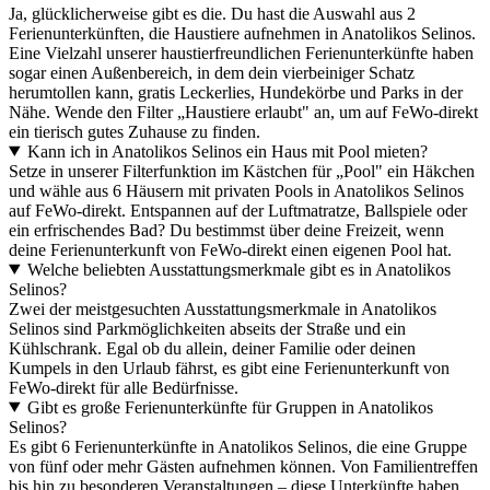
Ja, glücklicherweise gibt es die. Du hast die Auswahl aus 2
Ferienunterkünften, die Haustiere aufnehmen in Anatolikos Selinos.
Eine Vielzahl unserer haustierfreundlichen Ferienunterkünfte haben
sogar einen Außenbereich, in dem dein vierbeiniger Schatz
herumtollen kann, gratis Leckerlies, Hundekörbe und Parks in der
Nähe. Wende den Filter „Haustiere erlaubt" an, um auf FeWo-direkt
ein tierisch gutes Zuhause zu finden.
Kann ich in Anatolikos Selinos ein Haus mit Pool mieten?
Setze in unserer Filterfunktion im Kästchen für „Pool" ein Häkchen
und wähle aus 6 Häusern mit privaten Pools in Anatolikos Selinos
auf FeWo-direkt. Entspannen auf der Luftmatratze, Ballspiele oder
ein erfrischendes Bad? Du bestimmst über deine Freizeit, wenn
deine Ferienunterkunft von FeWo-direkt einen eigenen Pool hat.
Welche beliebten Ausstattungsmerkmale gibt es in Anatolikos
Selinos?
Zwei der meistgesuchten Ausstattungsmerkmale in Anatolikos
Selinos sind Parkmöglichkeiten abseits der Straße und ein
Kühlschrank. Egal ob du allein, deiner Familie oder deinen
Kumpels in den Urlaub fährst, es gibt eine Ferienunterkunft von
FeWo-direkt für alle Bedürfnisse.
Gibt es große Ferienunterkünfte für Gruppen in Anatolikos
Selinos?
Es gibt 6 Ferienunterkünfte in Anatolikos Selinos, die eine Gruppe
von fünf oder mehr Gästen aufnehmen können. Von Familientreffen
bis hin zu besonderen Veranstaltungen – diese Unterkünfte haben