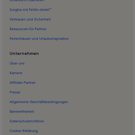
Unterkunft inserieren
Ferienwohnungen in Radibor
Sorglos mit FeWo-direkt™
Ferienwohnungen in Quatitz
Vertrauen und Sicherheit
Ferienwohnungen in Landkreis Bautzen
Ressourcen für Partner
Ferienwohnungen in Doberschau-Gaußig
Ferienhäuser und Urlaubsinspiration
Ferienwohnungen in Göda
Ferienwohnungen in Grubschütz
Unternehmen
Ferienwohnungen in Doberschau
Über uns
Ferienwohnungen in Irgersdorf
Karriere
Museum Bautzen
Affiliate-Partner
Ferienwohnungen in Großdubrau
Presse
Ferienwohnungen in Obergurig
Allgemeine Geschäftsbedingungen
Ferienwohnungen in Irrgarten Kleinwelka
Barrierefreiheit
Häuser in Stolpen
Datenschutzrichtlinie
Ferienwohnungen und Apartments in Stolpen
Häuser in Waltersdorf
Cookie-Erklärung