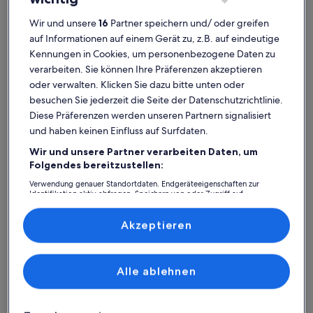
Wir und unsere
16
Partner speichern und/ oder greifen
auf Informationen auf einem Gerät zu, z.B. auf eindeutige
Kennungen in Cookies, um personenbezogene Daten zu
Ferienhaus
Ferienwohnung/Apartment
Ferienhütt
verarbeiten. Sie können Ihre Präferenzen akzeptieren
oder verwalten. Klicken Sie dazu bitte unten oder
Bautzen Rathaus: Finde deine
besuchen Sie jederzeit die Seite der Datenschutzrichtlinie.
perfekte Unterkunft
Diese Präferenzen werden unseren Partnern signalisiert
und haben keinen Einfluss auf Surfdaten.
Weitere Infos zu Ferienwohnung Heckel – Urlaub in der Obe
Weitere I
Wir und unsere Partner verarbeiten Daten, um
Folgendes bereitzustellen:
Verwendung genauer Standortdaten. Endgeräteeigenschaften zur
Identifikation aktiv abfragen. Speichern von oder Zugriff auf
Informationen auf einem Endgerät. Personalisierte Werbung und
Inhalte, Messung von Werbeleistung und der Performance von Inhalten,
Zielgruppenforschung sowie Entwicklung und Verbesserung von
Akzeptieren
Angeboten.
Liste der Partner (Lieferanten)
Alle ablehnen