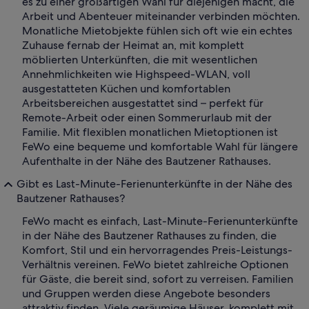
es zu einer großartigen Wahl für diejenigen macht, die
Arbeit und Abenteuer miteinander verbinden möchten.
Monatliche Mietobjekte fühlen sich oft wie ein echtes
Zuhause fernab der Heimat an, mit komplett
möblierten Unterkünften, die mit wesentlichen
Annehmlichkeiten wie Highspeed-WLAN, voll
ausgestatteten Küchen und komfortablen
Arbeitsbereichen ausgestattet sind – perfekt für
Remote-Arbeit oder einen Sommerurlaub mit der
Familie. Mit flexiblen monatlichen Mietoptionen ist
FeWo eine bequeme und komfortable Wahl für längere
Aufenthalte in der Nähe des Bautzener Rathauses.
Gibt es Last-Minute-Ferienunterkünfte in der Nähe des
Bautzener Rathauses?
FeWo macht es einfach, Last-Minute-Ferienunterkünfte
in der Nähe des Bautzener Rathauses zu finden, die
Komfort, Stil und ein hervorragendes Preis-Leistungs-
Verhältnis vereinen. FeWo bietet zahlreiche Optionen
für Gäste, die bereit sind, sofort zu verreisen. Familien
und Gruppen werden diese Angebote besonders
attraktiv finden. Viele geräumige Häuser, komplett mit