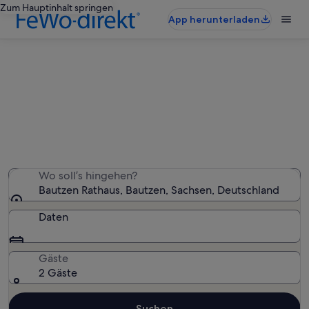
Zum Hauptinhalt springen
App herunterladen
Ferienunterkünfte nahe Bautzen
Rathaus
Wir haben 657 Ferienunterkünfte gefunden. Bitte gib
deinen Reisezeitraum an, um die Verfügbarkeit zu
prüfen.
Wo soll’s hingehen?
Bautzen Rathaus, Bautzen, Sachsen, Deutschland
Daten
Gäste
2 Gäste
Suchen