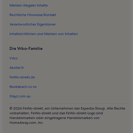
Ferienwohnungen und Apartments in Arnsdorf
Melden illegaler Inhalte
Hotels in Elbsandsteingebirge
Rechtliche Hinweise/Kontakt
Pensionen in Elbsandsteingebirge
Verantwortlicher Eigentümer
Hütten in Elbsandsteingebirge
Inhaltsrichtlinien und Melden von Inhalten
Ferienunterkünfte mit Pool nahe Elbsandsteingebirge
Die Vrbo-Familie
Ferienwohnungen und Apartments in Elbsandsteingebirge
Hotels in Talsperre Bautzen
Vrbo
Ferienunterkünfte am Meer nahe Talsperre Bautzen
Abritel.fr
Häuser in Ebersbach-Neugersdorf
FeWo-direkt.de
Ferienwohnungen und Apartments in Porschdorf
Bookabach.co.nz
Häuser in Bautzen
Stayz.com.au
Ferienwohnungen und Apartments in Bautzen
© 2026 FeWo-direkt, ein Unternehmen der Expedia Group. Alle Rechte
Häuser in Nationalpark Sächsische Schweiz
vorbehalten. FeWo-direkt und das FeWo-direkt-Logo sind
Handelsmarken oder eingetragene Handelsmarken von
Hütten in Nationalpark Sächsische Schweiz
HomeAway.com, Inc.
Ferienwohnungen und Apartments in Nationalpark Sächsische