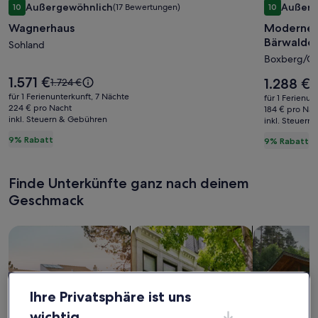
Außergewöhnlich
Außerg
10
(17 Bewertungen)
10
für
für
10 von 10, Außergewöhnlich, (17 Bewertungen)
10 von 10,
Wagnerhaus
Modernes
Wagnerhaus
Modern
Bärwalde
Sohland
Schwede
Boxberg/O.
Lotta
#4
Der
1.571 €
Der
Der
1.288 €
1.724 €
D
1
Preis
am
Preis
alte
al
für 1 Ferienunterkunft, 7 Nächte
für 1 Ferienun
beträgt
beträgt
Preis
224 € pro Nacht
Pr
Bärwald
184 € pro Nac
1.571 €.
1.288 €.
inkl. Steuern & Gebühren
war
inkl. Steuern
w
See
1.724 €,
1
9% Rabatt
9% Rabatt
–
siehe
s
weitere
SKAN-
w
Informationen
I
PARK
Finde Unterkünfte ganz nach deinem
zum
z
Standardpreis.
Geschmack
S
Suche nach Ferienhäusern
Suche nach Ferienwohnungen oder 
Suche nach 
Ihre Privatsphäre ist uns
wichtig