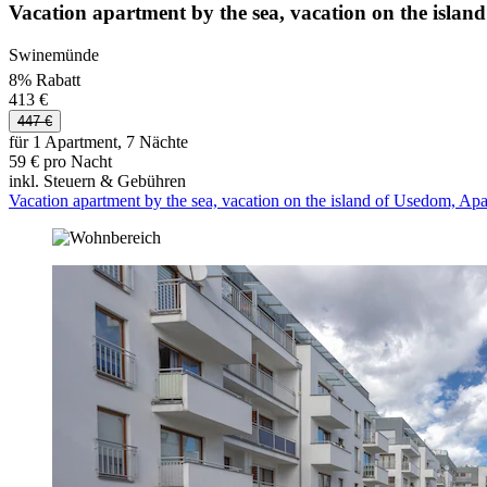
Vacation apartment by the sea, vacation on the isl
Swinemünde
8% Rabatt
413 €
447 €
für 1 Apartment, 7 Nächte
59 € pro Nacht
inkl. Steuern & Gebühren
Vacation apartment by the sea, vacation on the island of Usedom, A