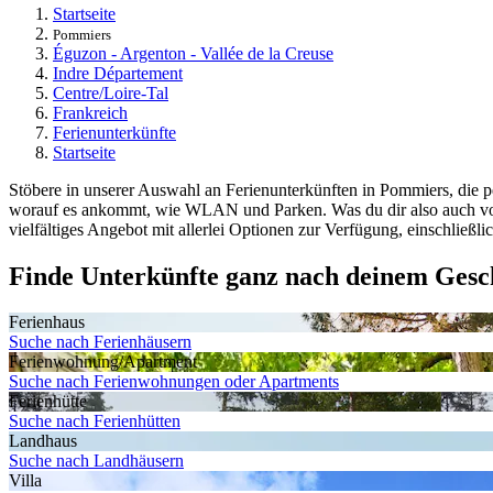
Startseite
Pommiers
Éguzon - Argenton - Vallée de la Creuse
Indre Département
Centre/Loire-Tal
Frankreich
Ferienunterkünfte
Startseite
Stöbere in unserer Auswahl an Ferienunterkünften in Pommiers, die pe
worauf es ankommt, wie WLAN und Parken. Was du dir also auch vorste
vielfältiges Angebot mit allerlei Optionen zur Verfügung, einschließl
Finde Unterkünfte ganz nach deinem Ges
Ferienhaus
Suche nach Ferienhäusern
Ferienwohnung/Apartment
Suche nach Ferienwohnungen oder Apartments
Ferienhütte
Suche nach Ferienhütten
Landhaus
Suche nach Landhäusern
Villa