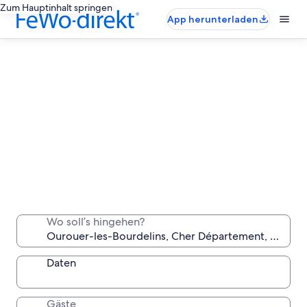
Zum Hauptinhalt springen
App herunterladen
Ourouer-les-Bourdelins-Ferienunterkünfte
für lange Aufenthalte
Wo soll’s hingehen?
Bleib eine Woche, einen Monat oder länger in einer
komfortablen Unterkunft, die du ganz für dich allein
hast.
Daten
Gäste