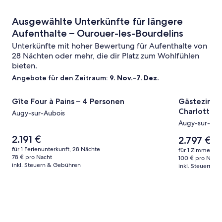
Ausgewählte Unterkünfte für längere
Aufenthalte – Ourouer-les-Bourdelins
Unterkünfte mit hoher Bewertung für Aufenthalte von
28 Nächten oder mehr, die dir Platz zum Wohlfühlen
bieten.
Angebote für den Zeitraum:
9. Nov.–7. Dez.
Bildergalerie
Gîte Four à Pains – 4 Personen
Bildergale
Gästezimmer
Gîte Four à Pains – 4 Personen
Gästezimme
für
für
Charlotte“
Augy-sur-Aubois
Gîte
Gästezim
Augy-sur-Aub
Four
„Le
Der
2.191 €
à
Four
Der
2.797 €
Preis
Preis
Pains
für 1 Ferienunterkunft, 28 Nächte
à
für 1 Zimmer, 2
beträgt
beträgt
78 € pro Nacht
100 € pro Nacht
–
Pains
2.191 €.
2.797 €.
inkl. Steuern & Gebühren
inkl. Steuern &
4
–
Personen
Zimmer
Charlotte
mit
Terrasse,