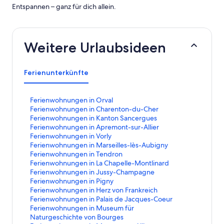
Entspannen – ganz für dich allein.
Weitere Urlaubsideen
Ferienunterkünfte
L
Ferienwohnungen in Orval
i
L
Ferienwohnungen in Charenton-du-Cher
n
i
L
Ferienwohnungen in Kanton Sancergues
k
n
i
L
Ferienwohnungen in Apremont-sur-Allier
,
k
n
i
L
Ferienwohnungen in Vorly
d
,
k
n
i
L
Ferienwohnungen in Marseilles-lès-Aubigny
e
d
,
k
n
i
L
Ferienwohnungen in Tendron
r
e
d
,
k
n
i
L
Ferienwohnungen in La Chapelle-Montlinard
d
r
e
d
,
k
n
i
L
Ferienwohnungen in Jussy-Champagne
i
d
r
e
d
,
k
n
i
L
Ferienwohnungen in Pigny
e
i
d
r
e
d
,
k
n
i
L
Ferienwohnungen in Herz von Frankreich
f
e
i
d
r
e
d
,
k
n
i
L
Ferienwohnungen in Palais de Jacques-Coeur
o
f
e
i
d
r
e
d
,
k
n
i
L
Ferienwohnungen in Museum für
l
o
f
e
i
d
r
e
d
,
k
n
i
Naturgeschichte von Bourges