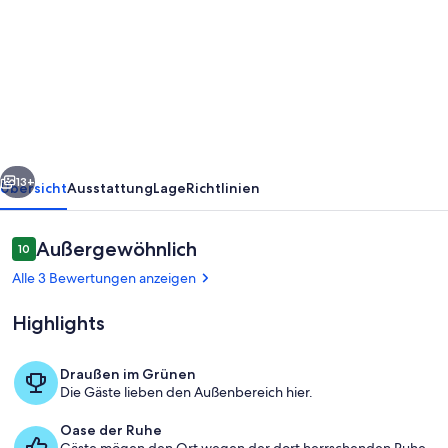
Ferienwohnung
Wadle"
mit
Terrasse,
Gemeinschaftsgarten
und
rück
Weiter
Wi-
13+
Übersicht
Ausstattung
Lage
Richtlinien
Fi
Bewertungen
Außergewöhnlich
10
10 von 10.
Alle 3 Bewertungen anzeigen
Highlights
Draußen im Grünen
Die Gäste lieben den Außenbereich hier.
Innenbereich
Oase der Ruhe