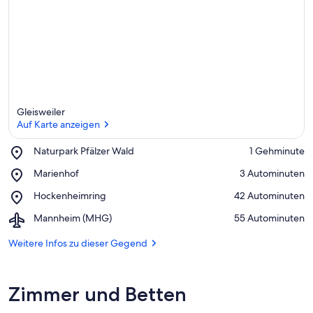
Gleisweiler
Auf Karte anzeigen
Place,
Naturpark Pfälzer Wald
‪1 Gehminute‬
Naturpark
Auf Karte anzeigen
Place,
Marienhof
‪3 Autominuten‬
Pfälzer
Marienhof
Wald
Place,
Hockenheimring
‪42 Autominuten‬
Hockenheimring
Airport,
Mannheim (MHG)
‪55 Autominuten‬
Mannheim
(MHG)
Weitere Infos zu dieser Gegend
Zimmer und Betten