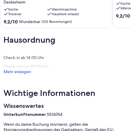
Deidesheim
Küche
Weinstraße.
in
Mikro
Vom
Küche
Waschmaschine
Klingen
Trockner
Haustiere erlaubt
Staatsgast
Klingen
9.2
9,2/10
bis
von
9.2
9,2/10
Wunderbar
(102 Bewertungen)
zum
10,
von
Weinwanderer
Wunder
10,
Deidesheim
(12
Wunderbar,
Hausordnung
Bewert
(102
Bewertungen)
Check-in ab 14:00 Uhr
Check-out vor 10:00 Uhr
Mehr anzeigen
Wichtige Informationen
Wissenswertes
Unterkunftsnummer
5536764
Wenn du deine Buchung stornierst, gelten die
Stornierungsbedingungen des Gastgebers. Gemäß den EU-