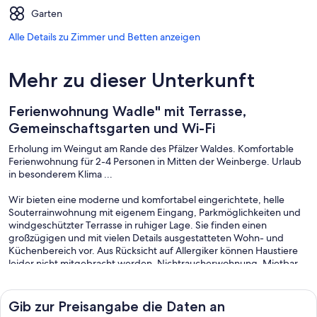
Garten
Alle Details zu Zimmer und Betten anzeigen
Mehr zu dieser Unterkunft
Ferienwohnung Wadle" mit Terrasse,
Gemeinschaftsgarten und Wi-Fi
Erholung im Weingut am Rande des Pfälzer Waldes. Komfortable
Ferienwohnung für 2-4 Personen in Mitten der Weinberge. Urlaub
in besonderem Klima ...
Wir bieten eine moderne und komfortabel eingerichtete, helle
Souterrainwohnung mit eigenem Eingang, Parkmöglichkeiten und
windgeschützter Terrasse in ruhiger Lage. Sie finden einen
großzügigen und mit vielen Details ausgestatteten Wohn- und
Küchenbereich vor. Aus Rücksicht auf Allergiker können Haustiere
leider nicht mitgebracht werden. Nichtraucherwohnung. Mietbar
ab 2-4 Personen (2 Doppelzimmer).Im Weinort Gleisweiler bietet
sich ein herrlicher Blick auf die Rheinebene und die umliegenden
Weinberge. Beginnen Sie direkt vor der Haustür mit
Gib zur Preisangabe die Daten an
abwechslungsreichen Wanderungen zu Burgruinen und Felsen.