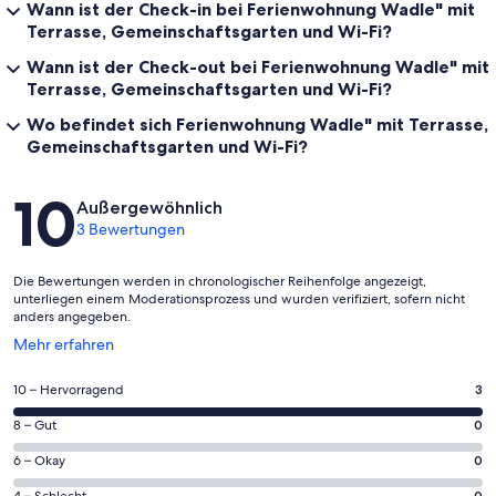
Wann ist der Check-in bei Ferienwohnung Wadle" mit
Terrasse, Gemeinschaftsgarten und Wi-Fi?
Wann ist der Check-out bei Ferienwohnung Wadle" mit
Terrasse, Gemeinschaftsgarten und Wi-Fi?
Wo befindet sich Ferienwohnung Wadle" mit Terrasse,
Gemeinschaftsgarten und Wi-Fi?
Bewertungen
10
Außergewöhnlich
3 Bewertungen
Die Bewertungen werden in chronologischer Reihenfolge angezeigt,
unterliegen einem Moderationsprozess und wurden verifiziert, sofern nicht
anders angegeben.
Wird
Mehr erfahren
in
einem
3
10 – Hervorragend
3
neuen
von
Fenster
0
8 – Gut
0
insgesamt
geöffnet
von
3
0
6 – Okay
0
insgesamt
Gästebewertungen
von
0