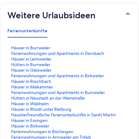
Weitere Urlaubsideen
Ferienunterkünfte
L
Häuser in Burrweiler
i
L
Ferienwohnungen und Apartments in Dernbach
n
i
L
Häuser in Leinsweiler
k
n
i
L
Hütten in Burrweiler
,
k
n
i
L
Häuser in Gleisweiler
d
,
k
n
i
L
Ferienwohnungen und Apartments in Birkweiler
e
d
,
k
n
i
L
Häuser in Roschbach
r
e
d
,
k
n
i
L
Häuser in Maikammer
d
r
e
d
,
k
n
i
L
Ferienwohnungen und Apartments in Burrweiler
i
d
r
e
d
,
k
n
i
L
Hütten in Neustadt an der Weinstraße
e
i
d
r
e
d
,
k
n
i
L
Häuser in Walsheim
f
e
i
d
r
e
d
,
k
n
i
L
Häuser in Rhodt unter Rietburg
o
f
e
i
d
r
e
d
,
k
n
i
L
Haustierfreundliche Ferienunterkünfte in Sankt Martin
l
o
f
e
i
d
r
e
d
,
k
n
i
L
Häuser in Essingen
g
l
o
f
e
i
d
r
e
d
,
k
n
i
L
Häuser in Birkweiler
e
g
l
o
f
e
i
d
r
e
d
,
k
n
i
L
Ferienwohnungen in Böchingen
n
e
g
l
o
f
e
i
d
r
e
d
,
k
n
i
L
Ferienwohnungen in Annweiler am Trifels