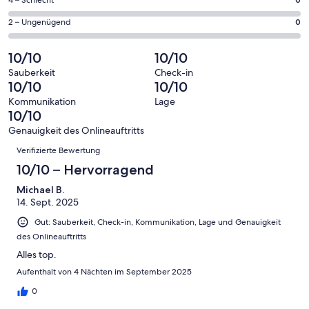
3
0
4 – Schlecht
haben
insgesamt
Gästebewertungen
von
eine
3
0
2 – Ungenügend
0
haben
insgesamt
Bewertung
Gästebewertungen
von
eine
3
von
haben
insgesamt
10/10
10/10
Bewertung
Gästebewertungen
10
eine
3
von
haben
Sauberkeit
Check-in
-
Bewertung
Gästebewertungen
10/10
10/10
8
eine
Hervorragend
von
haben
-
Bewertung
Kommunikation
Lage
6
eine
10/10
Gut
von
-
Bewertung
4
Genauigkeit des Onlineauftritts
Okay
von
Bewertungen
-
Verifizierte Bewertung
2
Schlecht
-
10/10 – Hervorragend
Ungenügend
Michael B.
14. Sept. 2025
Gut: Sauberkeit, Check-in, Kommunikation, Lage und Genauigkeit
des Onlineauftritts
Alles top.
Aufenthalt von 4 Nächten im September 2025
0