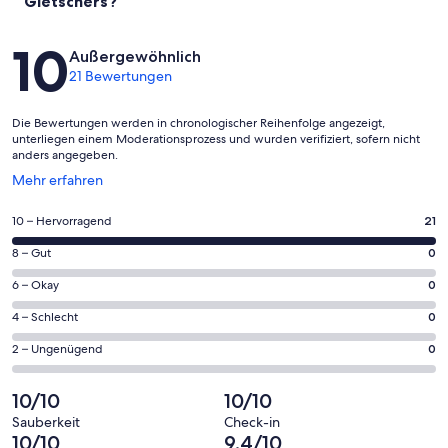
Gletschers?
Bewertungen
10
Außergewöhnlich
21 Bewertungen
Die Bewertungen werden in chronologischer Reihenfolge angezeigt,
unterliegen einem Moderationsprozess und wurden verifiziert, sofern nicht
anders angegeben.
Wird
Mehr erfahren
in
einem
21
10 – Hervorragend
21
neuen
von
Fenster
0
8 – Gut
0
insgesamt
geöffnet
von
21
0
6 – Okay
0
insgesamt
Gästebewertungen
von
21
0
4 – Schlecht
0
haben
insgesamt
Gästebewertungen
von
eine
21
0
2 – Ungenügend
0
haben
insgesamt
Bewertung
Gästebewertungen
von
eine
21
von
haben
insgesamt
10/10
10/10
Bewertung
Gästebewertungen
10
eine
21
von
haben
Sauberkeit
Check-in
-
Bewertung
Gästebewertungen
10/10
9,4/10
8
eine