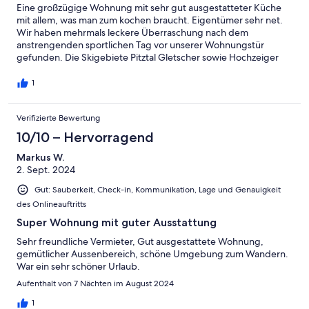
Eine großzügige Wohnung mit sehr gut ausgestatteter Küche
mit allem, was man zum kochen braucht. Eigentümer sehr net.
Wir haben mehrmals leckere Überraschung nach dem
anstrengenden sportlichen Tag vor unserer Wohnungstür
gefunden. Die Skigebiete Pitztal Gletscher sowie Hochzeiger
sind beide mit einem Skibus gut und kostenlos erreichbar, die
Haltestelle ist ca 200m von dem Haus entfernt.
1
Verifizierte Bewertung
10/10 – Hervorragend
Markus W.
2. Sept. 2024
Gut: Sauberkeit, Check-in, Kommunikation, Lage und Genauigkeit
des Onlineauftritts
Super Wohnung mit guter Ausstattung
Sehr freundliche Vermieter, Gut ausgestattete Wohnung,
gemütlicher Aussenbereich, schöne Umgebung zum Wandern.
War ein sehr schöner Urlaub.
Aufenthalt von 7 Nächten im August 2024
1