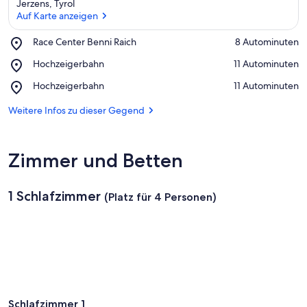
Jerzens, Tyrol
n
Auf Karte anzeigen
f
t
Place,
Race Center Benni Raich
‪8 Autominuten‬
e
Race
Auf Karte anzeigen
n
Place,
Hochzeigerbahn
‪11 Autominuten‬
Center
Hochzeigerbahn
Benni
Place,
Hochzeigerbahn
‪11 Autominuten‬
i
Raich
Hochzeigerbahn
n
Weitere Infos zu dieser Gegend
d
i
e
Zimmer und Betten
s
e
r
1 Schlafzimmer
(Platz für 4 Personen)
G
e
g
e
n
d
Schlafzimmer 1