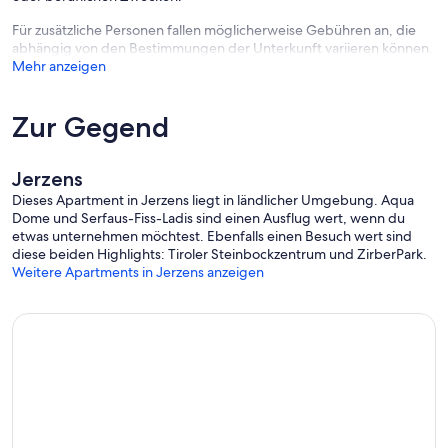
Für zusätzliche Personen fallen möglicherweise Gebühren an, die
abhängig von den Bestimmungen der Unterkunft variieren können.
Mehr anzeigen
Nach der Buchung haben Sie folgende Zahlungsmöglichkeiten:
Banküberweisung, Sofortüberweisung, Eurocard/ Mastercard,
Zur Gegend
VISA, iDeal.
Jerzens
Dieses Apartment in Jerzens liegt in ländlicher Umgebung. Aqua
Dome und Serfaus-Fiss-Ladis sind einen Ausflug wert, wenn du
etwas unternehmen möchtest. Ebenfalls einen Besuch wert sind
diese beiden Highlights: Tiroler Steinbockzentrum und ZirberPark.
Weitere Apartments in Jerzens anzeigen