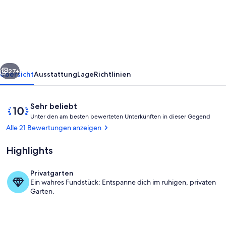
in
der
Nähe
des
Pitztaler
rück
Weiter
Gletschers
27+
Übersicht
Ausstattung
Lage
Richtlinien
Bewertungen
10
Sehr beliebt
U
von
Unter den am besten bewerteten Unterkünften in dieser Gegend
n
10,
Alle 21 Bewertungen anzeigen
t
Sehr
e
beliebt
Highlights
r
d
Privatgarten
e
Aussicht vom Ferienhaus [Winter]
Ein wahres Fundstück: Entspanne dich im ruhigen, privaten
n
Garten.
a
m