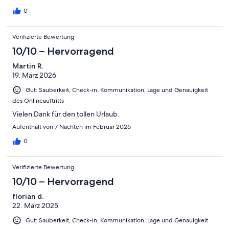
unerwartet mit kleinen Leckereien versorgt, was den Aufenthalt
noch angenehmer gemacht hat. Wir haben uns die gesamte
0
Zeit über sehr wohlgefühlt und konnten unseren Urlaub in
vollen Zügen genießen. Eine klare Empfehlung für alle, die eine
Verifizierte Bewertung
hochwertige und gleichzeitig persönliche Unterkunft suchen.
10/10 – Hervorragend
Martin R.
19. März 2026
Gut: Sauberkeit, Check-in, Kommunikation, Lage und Genauigkeit
des Onlineauftritts
Vielen Dank für den tollen Urlaub.
Aufenthalt von 7 Nächten im Februar 2026
0
Verifizierte Bewertung
10/10 – Hervorragend
florian d.
22. März 2025
Gut: Sauberkeit, Check-in, Kommunikation, Lage und Genauigkeit