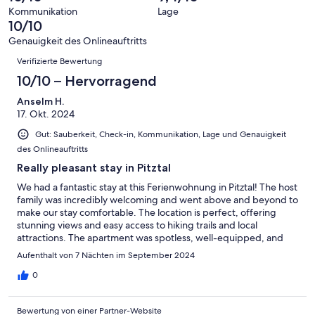
Hervorragend
von
haben
-
Bewertung
Kommunikation
Lage
6
eine
10/10
Gut
von
-
Bewertung
4
Genauigkeit des Onlineauftritts
Okay
von
Bewertungen
-
Verifizierte Bewertung
2
Schlecht
-
10/10 – Hervorragend
Ungenügend
Anselm H.
17. Okt. 2024
Gut: Sauberkeit, Check-in, Kommunikation, Lage und Genauigkeit
des Onlineauftritts
Really pleasant stay in Pitztal
We had a fantastic stay at this Ferienwohnung in Pitztal! The host
family was incredibly welcoming and went above and beyond to
make our stay comfortable. The location is perfect, offering
stunning views and easy access to hiking trails and local
attractions. The apartment was spotless, well-equipped, and
cozy, providing everything we needed for a relaxing getaway.
Aufenthalt von 7 Nächten im September 2024
We highly recommend this place for anyone looking for a
peaceful and scenic retreat in the mountains. We will definitely
0
return!
Bewertung von einer Partner-Website