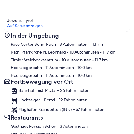
Jerzens, Tyrol
Auf Karte anzeigen
In der Umgebung
Karte
Race Center Benni Raich
- 8 Autominuten
- 11.1 km
Kath. Pfarrkirche hl. Leonhard
- 10 Autominuten
- 11.7 km
Tiroler Steinbockzentrum
- 10 Autominuten
- 11.7 km
Hochzeigerbahn
- 11 Autominuten
- 10.0 km
Hochzeigerbahn
- 11 Autominuten
- 10.0 km
Fortbewegung vor Ort
Bahnhof Imst-Pitztal – 26 Fahrminuten
Hochzeiger – Pitztal – 12 Fahrminuten
Flughafen Kranebitten (INN) – 67 Fahrminuten
Restaurants
‪Gasthaus Pension Schön - ‬3 Autominuten
‪Pitz Park - ‬6 Autominuten