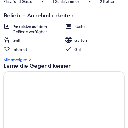
Platz für 4 Gäste
•
1 Schlafzimmer
•
2 Betten
b
e
Beliebte Annehmlichkeiten
s
t
e
Parkplätze auf dem
Küche
n
Gelände verfügbar
Grill
Garten
b
e
Internet
Grill
w
e
Alle anzeigen
r
Lerne die Gegend kennen
t
e
t
e
n
U
n
t
e
r
k
ü