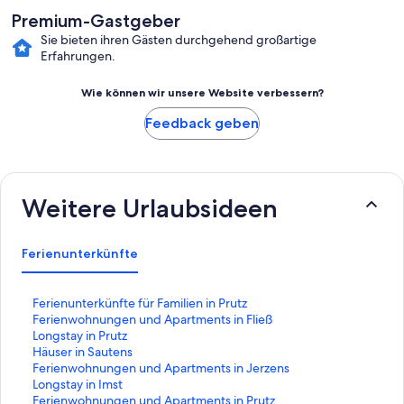
Premium-Gastgeber
Sie bieten ihren Gästen durchgehend großartige
Erfahrungen.
Wie können wir unsere Website verbessern?
Feedback geben
Weitere Urlaubsideen
Ferienunterkünfte
L
Ferienunterkünfte für Familien in Prutz
i
L
Ferienwohnungen und Apartments in Fließ
n
i
L
Longstay in Prutz
k
n
i
L
Häuser in Sautens
,
k
n
i
L
Ferienwohnungen und Apartments in Jerzens
d
,
k
n
i
L
Longstay in Imst
e
d
,
k
n
i
L
Ferienwohnungen und Apartments in Prutz