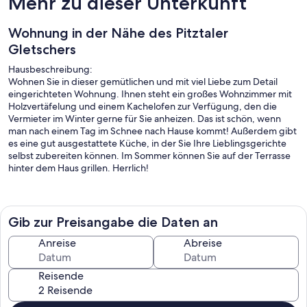
Mehr zu dieser Unterkunft
Wohnung in der Nähe des Pitztaler
Gletschers
Hausbeschreibung:
Wohnen Sie in dieser gemütlichen und mit viel Liebe zum Detail
eingerichteten Wohnung. Ihnen steht ein großes Wohnzimmer mit
Holzvertäfelung und einem Kachelofen zur Verfügung, den die
Vermieter im Winter gerne für Sie anheizen. Das ist schön, wenn
man nach einem Tag im Schnee nach Hause kommt! Außerdem gibt
es eine gut ausgestattete Küche, in der Sie Ihre Lieblingsgerichte
selbst zubereiten können. Im Sommer können Sie auf der Terrasse
hinter dem Haus grillen. Herrlich!
Diese geräumige Ferienwohnung befindet sich in Jerzens im Pitztal,
im Ortsteil Ritzenried, direkt an der Straße zum Pitztaler Gletscher.
Hier, wo die Berge flüstern und die natürliche Schönheit Sie jeden
Gib zur Preisangabe die Daten an
Tag verzaubert, erwartet Sie ein Erlebnis jenseits der Postkarten.
Anreise
Abreise
Im Winter erwacht Ritzenried zu einer zauberhaften
Schneelandschaft. Der Pitztaler Gletscher bietet anspruchsvolle
Reisende
Pisten für Skifahrer und Snowboarder, während die umliegenden
Wälder und Wege perfekt für Winterspaziergänge sind.