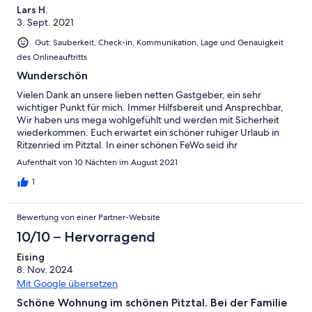
Lars H.
3. Sept. 2021
Gut: Sauberkeit, Check-in, Kommunikation, Lage und Genauigkeit
des Onlineauftritts
Wunderschön
Vielen Dank an unsere lieben netten Gastgeber, ein sehr
wichtiger Punkt für mich. Immer Hilfsbereit und Ansprechbar,
Wir haben uns mega wohlgefühlt und werden mit Sicherheit
wiederkommen. Euch erwartet ein schöner ruhiger Urlaub in
Ritzenried im Pitztal. In einer schönen FeWo seid ihr
untergebracht. Wandern und Radfahren kann man dort super,
Aufenthalt von 10 Nächten im August 2021
alles ist direkt ab Haustür möglich. Wer dennoch was anderes
möchte ist sehr Zentral zum Ötztal,Kaunertal oder oder Viel
1
Spaß
Bewertung von einer Partner-Website
10/10 – Hervorragend
Eising
8. Nov. 2024
Mit Google übersetzen
Schöne Wohnung im schönen Pitztal. Bei der Familie