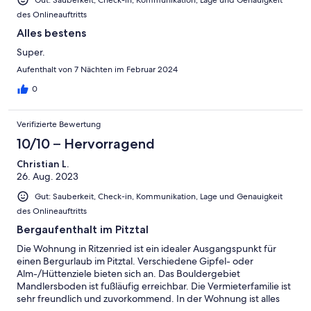
des Onlineauftritts
Alles bestens
Super.
Aufenthalt von 7 Nächten im Februar 2024
0
Verifizierte Bewertung
10/10 – Hervorragend
Christian L.
26. Aug. 2023
Gut: Sauberkeit, Check-in, Kommunikation, Lage und Genauigkeit
des Onlineauftritts
Bergaufenthalt im Pitztal
Die Wohnung in Ritzenried ist ein idealer Ausgangspunkt für
einen Bergurlaub im Pitztal. Verschiedene Gipfel- oder
Alm-/Hüttenziele bieten sich an. Das Bouldergebiet
Mandlersboden ist fußläufig erreichbar. Die Vermieterfamilie ist
sehr freundlich und zuvorkommend. In der Wohnung ist alles
da, was man braucht, die Küche ist außergewöhnlich gut