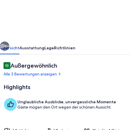
Apartment
Nähe
Skilift
in
Fendels
rück
Weiter
8+
Übersicht
Ausstattung
Lage
Richtlinien
Bewertungen
Außergewöhnlich
10
10 von 10.
Alle 3 Bewertungen anzeigen
Highlights
Unglaubliche Ausblicke, unvergessliche Momente
Gäste mögen den Ort wegen der schönen Aussicht.
Außenseite Ferienhaus [Winter]