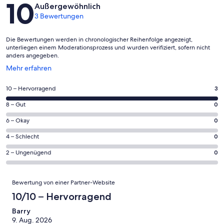
Bewertungen
10
Außergewöhnlich
3 Bewertungen
Die Bewertungen werden in chronologischer Reihenfolge angezeigt,
unterliegen einem Moderationsprozess und wurden verifiziert, sofern nicht
anders angegeben.
Wird
Mehr erfahren
in
einem
3
10 – Hervorragend
3
neuen
von
Fenster
0
8 – Gut
0
insgesamt
geöffnet
von
3
0
6 – Okay
0
insgesamt
Gästebewertungen
von
3
0
4 – Schlecht
0
haben
insgesamt
Gästebewertungen
von
eine
3
0
2 – Ungenügend
0
haben
insgesamt
Bewertung
Gästebewertungen
von
eine
3
von
haben
insgesamt
Bewertungen
Bewertung
Gästebewertungen
10
Bewertung von einer Partner-Website
eine
3
von
haben
-
Bewertung
Gästebewertungen
10/10 – Hervorragend
8
eine
Hervorragend
von
haben
-
Bewertung
Barry
6
eine
Gut
9. Aug. 2026
von