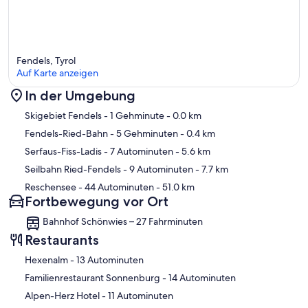
Fendels, Tyrol
Auf Karte anzeigen
In der Umgebung
Karte
Skigebiet Fendels
- 1 Gehminute
- 0.0 km
Fendels-Ried-Bahn
- 5 Gehminuten
- 0.4 km
Serfaus-Fiss-Ladis
- 7 Autominuten
- 5.6 km
Seilbahn Ried-Fendels
- 9 Autominuten
- 7.7 km
Reschensee
- 44 Autominuten
- 51.0 km
Fortbewegung vor Ort
Bahnhof Schönwies – 27 Fahrminuten
Restaurants
‪Hexenalm - ‬13 Autominuten
‪Familienrestaurant Sonnenburg - ‬14 Autominuten
‪Alpen-Herz Hotel - ‬11 Autominuten