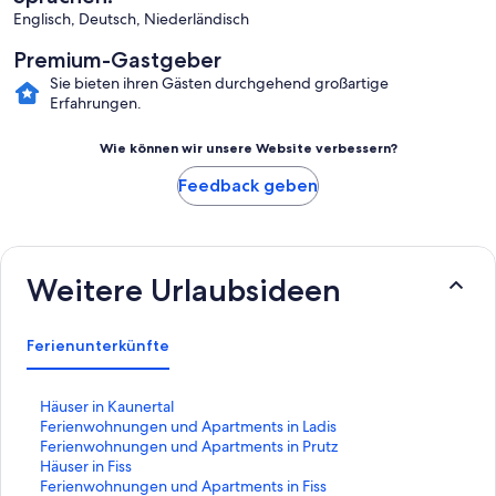
Englisch, Deutsch, Niederländisch
Premium-Gastgeber
Sie bieten ihren Gästen durchgehend großartige
Erfahrungen.
Wie können wir unsere Website verbessern?
Feedback geben
Weitere Urlaubsideen
Ferienunterkünfte
L
Häuser in Kaunertal
i
L
Ferienwohnungen und Apartments in Ladis
n
i
L
Ferienwohnungen und Apartments in Prutz
k
n
i
L
Häuser in Fiss
,
k
n
i
L
Ferienwohnungen und Apartments in Fiss