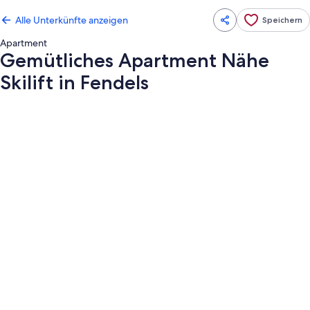
Alle Unterkünfte anzeigen
Speichern
Apartment
Gemütliches Apartment Nähe
Skilift in Fendels
Fotogalerie
von
Gemütliches