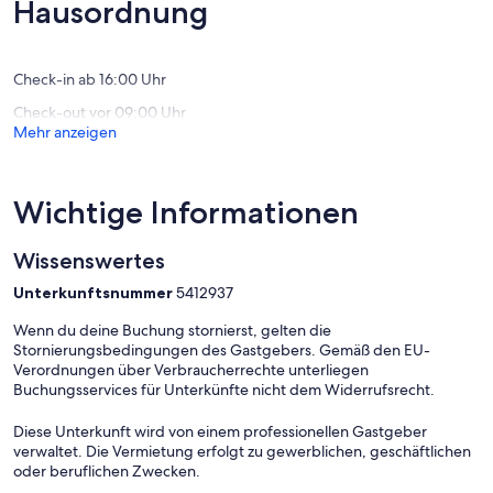
Außergewöhnlich,
Hausordnung
Lebensmittel: M-Preis, 3 km
Bewert
(124
Restaurants: Truyenstube Fendels, 500 meter
Bewertungen)
Zug: Landeck-Zams, 19,9 km
Zug: Schönwies Bahnhof, 24,4 km
Check-in ab 16:00 Uhr
Zug: Imsterberg Bahnhst, 33,4 km
Check-out vor 09:00 Uhr
Zug: Imst-Pitztal, 33,7 km
Mehr anzeigen
Öffentliches Schwimmbad: Prutz, 3 km
Wichtige Informationen
Nach der Buchung haben Sie folgende Zahlungsmöglichkeiten:
Banküberweisung, Sofortüberweisung, Eurocard/ Mastercard,
Wissenswertes
VISA, iDeal.
Unterkunftsnummer
5412937
Wenn du deine Buchung stornierst, gelten die
Stornierungsbedingungen des Gastgebers. Gemäß den EU-
Verordnungen über Verbraucherrechte unterliegen
Buchungsservices für Unterkünfte nicht dem Widerrufsrecht.
Diese Unterkunft wird von einem professionellen Gastgeber
verwaltet. Die Vermietung erfolgt zu gewerblichen, geschäftlichen
oder beruflichen Zwecken.