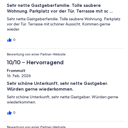
-
Bewertung
4
Sehr nette Gastgeberfamilie. Tolle saubere
Okay
von
-
Wohnung. Parkplatz vor der Tür. Terrasse mit sc ...
2
Schlecht
Sehr nette Gastgeberfamilie. Tolle saubere Wohnung. Parkplatz
-
vor der Tür. Terrasse mit schöner Aussicht. Kommen gerne
Ungenügend
wieder
0
Bewertung von einer Partner-Website
10/10 – Hervorragend
Frommolt
16. Feb. 2026
Sehr schöne Unterkunft, sehr nette Gastgeber.
Würden gerne wiederkommen.
Sehr schöne Unterkunft, sehr nette Gastgeber. Würden gerne
wiederkommen.
0
Bewertung von einer Partner-Website