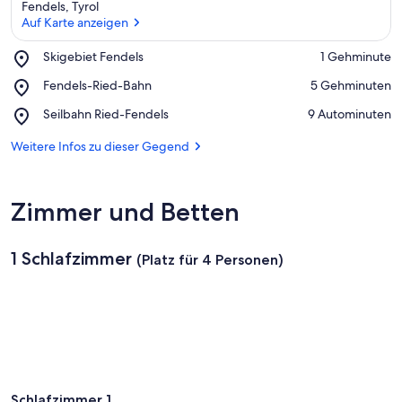
Fendels, Tyrol
Auf Karte anzeigen
Place,
Skigebiet Fendels
‪1 Gehminute‬
Skigebiet
Auf Karte anzeigen
Place,
Fendels-Ried-Bahn
‪5 Gehminuten‬
Fendels
Fendels-
Place,
Seilbahn Ried-Fendels
‪9 Autominuten‬
Ried-
Seilbahn
Bahn
Ried-
Weitere Infos zu dieser Gegend
Fendels
Zimmer und Betten
1 Schlafzimmer
(Platz für 4 Personen)
Schlafzimmer 1