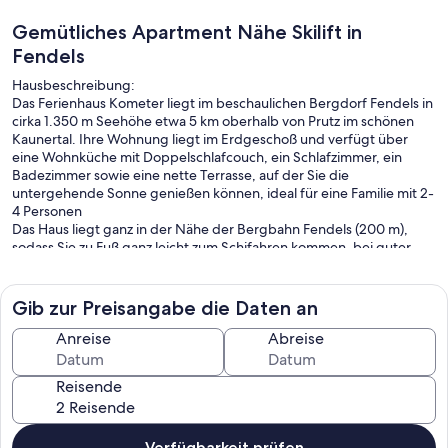
Gemütliches Apartment Nähe Skilift in
Fendels
Hausbeschreibung:
Das Ferienhaus Kometer liegt im beschaulichen Bergdorf Fendels in
cirka 1.350 m Seehöhe etwa 5 km oberhalb von Prutz im schönen
Kaunertal. Ihre Wohnung liegt im Erdgeschoß und verfügt über
eine Wohnküche mit Doppelschlafcouch, ein Schlafzimmer, ein
Badezimmer sowie eine nette Terrasse, auf der Sie die
untergehende Sonne genießen können, ideal für eine Familie mit 2-
4 Personen
Das Haus liegt ganz in der Nähe der Bergbahn Fendels (200 m),
sodass Sie zu Fuß ganz leicht zum Schifahren kommen, bei guter
Schneelage können Sie direkt zum Haus fahren.
Das Top-Schigebiet Fiss, Serfaus und Ladis ist nur 15 km entfernt!
Sie erhalten die Tiroler Oberland Sommercard und Wintercard
Gib zur Preisangabe die Daten an
Basic vom Vermieter gratis, mit dieser Card eröffnen sich eine
Vielzahl an ermäßigten und inkludierten Leistungen in der
Anreise
Abreise
Ferienregion
Das Aufladen eines Elektroautos bei der Ferienunterkunft ist nicht
Reisende
möglich und nicht erlaubt. Falls Sie Ihr Auto dennoch unrechtmäßig
aufladen, kann der Hauseigentümer oder Verwalter Sie für
eventuelle Schäden verantwortlich machen und eine angemessene
Gebühr verlangen
Verfügbarkeit prüfen