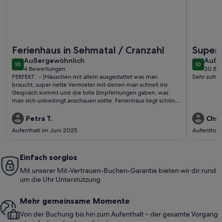
Weitere Infos zu Ferienhaus für 5 Gäste mit 78m² in Sehmata
Weitere I
Ferienhaus in Sehmatal / Cranzahl
Super
außergewöhnlich
auße
Außergewöhnlich
Auße
10
10
10 von 10
10 von 1
4 Bewertungen
30 Be
(4
(30
PERFEKT : - )Häuschen mit allem ausgestattet was man
Sehr zufri
bewertungen)
bewe
braucht, super nette Vermieter mit denen man schnell ins
Gespräch kommt und die tolle Empfehlungen gaben, was
man sich unbedingt anschauen sollte. Ferienhaus liegt schön
zentral, vieles mit dem Auto in wenigen Minuten zu erreichen.
Wetter hat es auch gut mit uns gemeint und da war natürlich
Petra T.
Chri
das absolute Highlight für's Kind, die Abkühlung im Pool. Es
Aufenthalt im Juni 2025
Aufenthalt
gibt noch so viel zu erkunden und darum werden gern
nochmal wieder kommen. FAZIT ...sehr
empfehlenswert...Daumen hoch
Einfach sorglos
Mit unserer Mit-Vertrauen-Buchen-Garantie bieten wir dir rund
um die Uhr Unterstützung
Mehr gemeinsame Momente
Von der Buchung bis hin zum Aufenthalt – der gesamte Vorgang