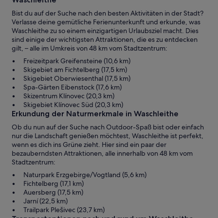
Bist du auf der Suche nach den besten Aktivitäten in der Stadt?
Verlasse deine gemütliche Ferienunterkunft und erkunde, was
Waschleithe zu so einem einzigartigen Urlaubsziel macht. Dies
sind einige der wichtigsten Attraktionen, die es zu entdecken
gilt, – alle im Umkreis von 48 km vom Stadtzentrum:
Freizeitpark Greifensteine (10,6 km)
Skigebiet am Fichtelberg (17,5 km)
Skigebiet Oberwiesenthal (17,5 km)
Spa-Gärten Eibenstock (17,6 km)
Skizentrum Klínovec (20,3 km)
Skigebiet Klínovec Süd (20,3 km)
Erkundung der Naturmerkmale in Waschleithe
Ob du nun auf der Suche nach Outdoor-Spaß bist oder einfach
nur die Landschaft genießen möchtest, Waschleithe ist perfekt,
wenn es dich ins Grüne zieht. Hier sind ein paar der
bezauberndsten Attraktionen, alle innerhalb von 48 km vom
Stadtzentrum:
Naturpark Erzgebirge/Vogtland (5,6 km)
Fichtelberg (17,1 km)
Auersberg (17,5 km)
Jarní (22,5 km)
Trailpark Plešivec (23,7 km)