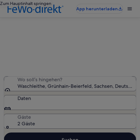
Zum Hauptinhalt springen
App herunterladen
Ferienwohnungen & Ferienhäuser
in Waschleithe
Wir haben 210 Ferienunterkünfte gefunden. Bitte gib
deinen Reisezeitraum an, um die Verfügbarkeit zu
prüfen.
Wo soll’s hingehen?
Waschleithe, Grünhain-Beierfeld, Sachsen, Deutschla
Daten
Gäste
2 Gäste
Suchen