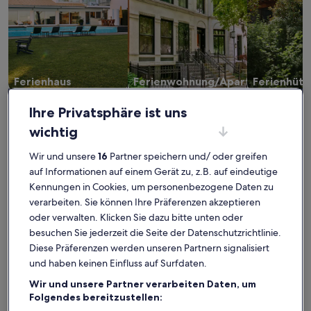
Ferienhaus
Ferienwohnung/Apartment
Ferienhütt
Ihre Privatsphäre ist uns
Waschleithe: Finde deine
wichtig
perfekte Unterkunft
Wir und unsere
16
Partner speichern und/ oder greifen
auf Informationen auf einem Gerät zu, z.B. auf eindeutige
Weitere Infos zu Ferienwohnung 'Böhme' mit Bergblick, priv
Weitere I
Kennungen in Cookies, um personenbezogene Daten zu
verarbeiten. Sie können Ihre Präferenzen akzeptieren
oder verwalten. Klicken Sie dazu bitte unten oder
besuchen Sie jederzeit die Seite der Datenschutzrichtlinie.
Diese Präferenzen werden unseren Partnern signalisiert
und haben keinen Einfluss auf Surfdaten.
Wir und unsere Partner verarbeiten Daten, um
Folgendes bereitzustellen: