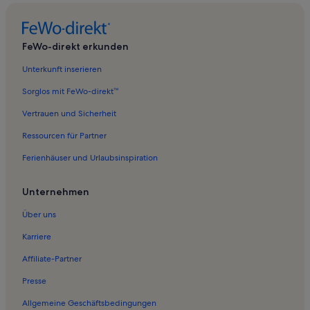
Ferienwohnungen in Museum Uranerzbergbau
Ferienwohnungen in Breitenbrunn/Erzgeb.
FeWo-direkt erkunden
Ferienwohnungen in Crinitzberg
Unterkunft inserieren
Ferienwohnungen in St.-Wolfgangs-Kirche
Sorglos mit FeWo-direkt™
Ferienwohnungen in Kohlau
Vertrauen und Sicherheit
Ferienwohnungen in Aue
Ressourcen für Partner
Ferienwohnungen in Tannenbergsthal
Ferienhäuser und Urlaubsinspiration
Ferienwohnungen in Bad Schlema
Ferienwohnungen in Rempesgrün
Unternehmen
Ferienwohnungen in Bermsgrün
Über uns
Ferienwohnungen in ACTINON Gesundheit & Wellness
Karriere
Ferienwohnungen in Schneckenstein
Affiliate-Partner
Ferienwohnungen in Jägersgrün
Presse
Ferienwohnungen in Wildenau
Allgemeine Geschäftsbedingungen
Ferienwohnungen in Schloss Schwarzenberg