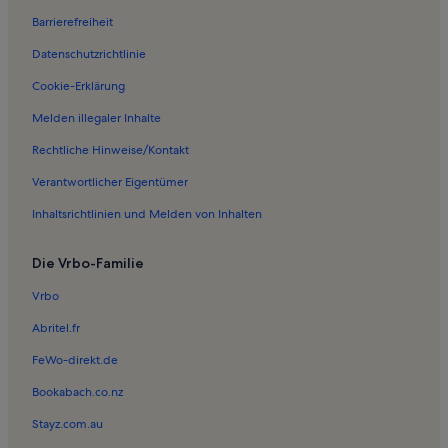
Barrierefreiheit
Ferienwohnungen in Blauenthal
Datenschutzrichtlinie
Ferienwohnungen in Grünheide
Ferienwohnungen in Hartmannsdorf bei Kirchberg
Cookie-Erklärung
Ferienwohnungen in Rodewisch
Melden illegaler Inhalte
Ferienwohnungen in Lauter
Rechtliche Hinweise/Kontakt
Ferienwohnungen in Beerheide
Verantwortlicher Eigentümer
Ferienwohnungen in Hundshübel
Inhaltsrichtlinien und Melden von Inhalten
Ferienwohnungen in Morgenröthe-Rautenkranz
Die Vrbo-Familie
Ferienwohnungen in Stickereimuseum Eibenstock
Ferienwohnungen in Schnarrtanne
Vrbo
Ferienwohnungen in Bad Reiboldsgrün
Abritel.fr
Ferienwohnungen in Sternwarte und Planetarium „Sigmund Jähn“
FeWo-direkt.de
Rodewisch
Bookabach.co.nz
Ferienwohnungen in Morgenröthe
Stayz.com.au
Ferienwohnungen in Wernesgrüner Brauerei