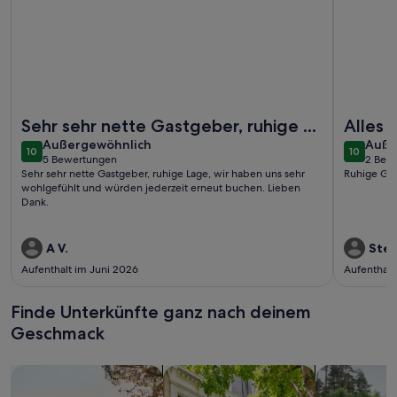
Weitere Infos zu Ferienwohnung für Familien mit Kindern g
Weitere I
Sehr sehr nette Gastgeber, ruhige ...
Alles 
außergewöhnlich
auße
Außergewöhnlich
Auße
10
10
10 von 10
10 von 1
5 Bewertungen
2 Bew
(5
(2
Sehr sehr nette Gastgeber, ruhige Lage, wir haben uns sehr
Ruhige Ge
bewertungen)
bewe
wohlgefühlt und würden jederzeit erneut buchen. Lieben
Dank.
A V.
Stef
Aufenthalt im Juni 2026
Aufenthalt
Finde Unterkünfte ganz nach deinem
Geschmack
Suche nach Ferienhäusern
Suche nach Ferienwohnungen oder 
Suche nach 