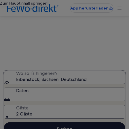
Zum Hauptinhalt springen
App herunterladen
Eibenstock: Ferienwohnungen und
Apartments
Wir haben 238 Ferienwohnungen und Apartments
gefunden – gib deinen Reisezeitraum ein, um die
Verfügbarkeit zu prüfen
Wo soll’s hingehen?
Eibenstock, Sachsen, Deutschland
Daten
Gäste
2 Gäste
Suchen