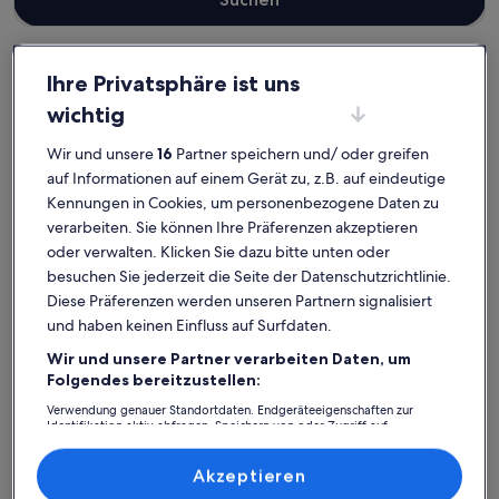
Ihre Privatsphäre ist uns
Erzgebirgskreis
Ferienwohnungen und Apartments in Eibenstock
wichtig
Eibenstock: Entdecke
Wir und unsere
16
Partner speichern und/ oder greifen
Ferienwohnungen und
auf Informationen auf einem Gerät zu, z.B. auf eindeutige
Kennungen in Cookies, um personenbezogene Daten zu
Apartments
verarbeiten. Sie können Ihre Präferenzen akzeptieren
oder verwalten. Klicken Sie dazu bitte unten oder
Weitere Infos zu Fewo für Familien mit Kindern, mit Interne
Weitere I
besuchen Sie jederzeit die Seite der Datenschutzrichtlinie.
Diese Präferenzen werden unseren Partnern signalisiert
und haben keinen Einfluss auf Surfdaten.
Wir und unsere Partner verarbeiten Daten, um
Folgendes bereitzustellen:
Verwendung genauer Standortdaten. Endgeräteeigenschaften zur
Identifikation aktiv abfragen. Speichern von oder Zugriff auf
Informationen auf einem Endgerät. Personalisierte Werbung und
Inhalte, Messung von Werbeleistung und der Performance von Inhalten,
Zielgruppenforschung sowie Entwicklung und Verbesserung von
Akzeptieren
Angeboten.