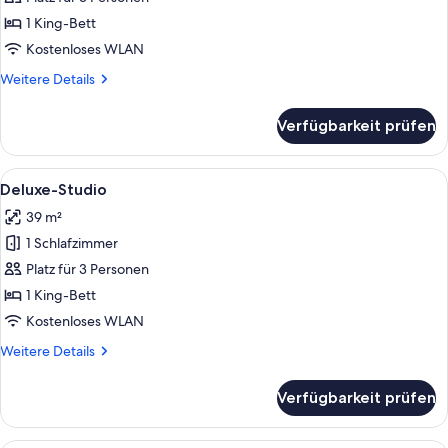
anzeigen
1 King-Bett
Kostenloses WLAN
Weitere
Weitere Details
Details
für
Verfügbarkeit prüfen
Classic-
Studio
Alle
Ein modernes Wohnzimmer mit einer C
5
Deluxe-Studio
Fotos
39 m²
für
1 Schlafzimmer
Deluxe-
Studio
Platz für 3 Personen
anzeigen
1 King-Bett
Kostenloses WLAN
Weitere
Weitere Details
Details
für
Verfügbarkeit prüfen
Deluxe-
Studio
Ein ordentlich bezogenes Bett mit we