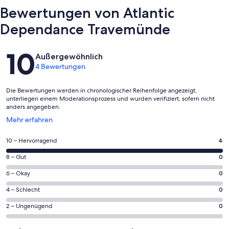
Bewertungen von Atlantic
Dependance Travemünde
Bewertungen
10
Außergewöhnlich
4 Bewertungen
Die Bewertungen werden in chronologischer Reihenfolge angezeigt,
unterliegen einem Moderationsprozess und wurden verifiziert, sofern nicht
anders angegeben.
Wird
Mehr erfahren
in
einem
4
10 – Hervorragend
4
neuen
von
Fenster
0
8 – Gut
0
insgesamt
geöffnet
von
4
0
6 – Okay
0
insgesamt
Gästebewertungen
von
4
0
4 – Schlecht
0
haben
insgesamt
Gästebewertungen
von
eine
4
0
2 – Ungenügend
0
haben
insgesamt
Bewertung
Gästebewertungen
von
eine
4
von
haben
insgesamt