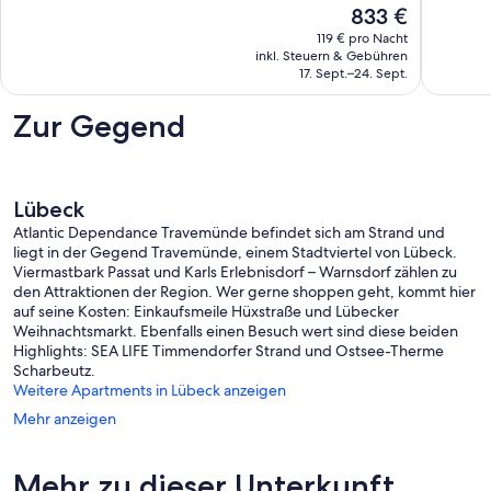
Der
833 €
40
Außerge
Preis
Bewertungen
117
119 € pro Nacht
beträgt
inkl. Steuern & Gebühren
Bewert
833 €
17. Sept.–24. Sept.
Zur Gegend
Lübeck
Atlantic Dependance Travemünde befindet sich am Strand und
liegt in der Gegend Travemünde, einem Stadtviertel von Lübeck.
Viermastbark Passat und Karls Erlebnisdorf – Warnsdorf zählen zu
den Attraktionen der Region. Wer gerne shoppen geht, kommt hier
auf seine Kosten: Einkaufsmeile Hüxstraße und Lübecker
Weihnachtsmarkt. Ebenfalls einen Besuch wert sind diese beiden
Highlights: SEA LIFE Timmendorfer Strand und Ostsee-Therme
Scharbeutz.
Weitere Apartments in Lübeck anzeigen
Mehr anzeigen
Mehr zu dieser Unterkunft