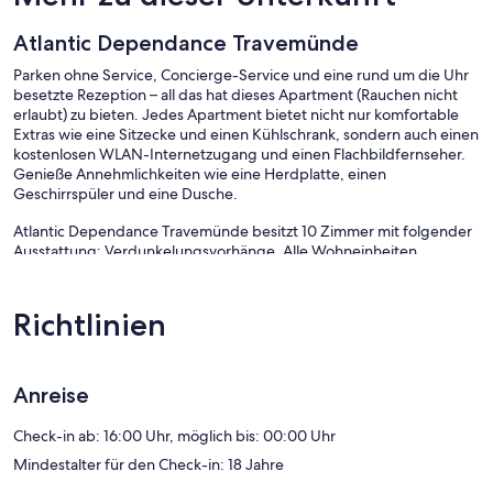
Atlantic Dependance Travemünde
Parken ohne Service, Concierge-Service und eine rund um die Uhr
besetzte Rezeption – all das hat dieses Apartment (Rauchen nicht
erlaubt) zu bieten. Jedes Apartment bietet nicht nur komfortable
Extras wie eine Sitzecke und einen Kühlschrank, sondern auch einen
kostenlosen WLAN-Internetzugang und einen Flachbildfernseher.
Genieße Annehmlichkeiten wie eine Herdplatte, einen
Geschirrspüler und eine Dusche.
Atlantic Dependance Travemünde besitzt 10 Zimmer mit folgender
Ausstattung: Verdunkelungsvorhänge. Alle Wohneinheiten
verfügen über separate Sitzecken. Flachbildfernseher stehen in den
Zimmern zur Verfügung.
Zur Badausstattung gehört Folgendes: Duschen. Dieses Apartment
Richtlinien
in Lübeck bietet dir einen kostenlosen WLAN-Zugang mit einer
Geschwindigkeit von > 100 MBit/s (reicht für 1–2 Personen oder bis
zu 6 Geräte).
Anreise
Check-in ab: 16:00 Uhr, möglich bis: 00:00 Uhr
Mindestalter für den Check-in: 18 Jahre