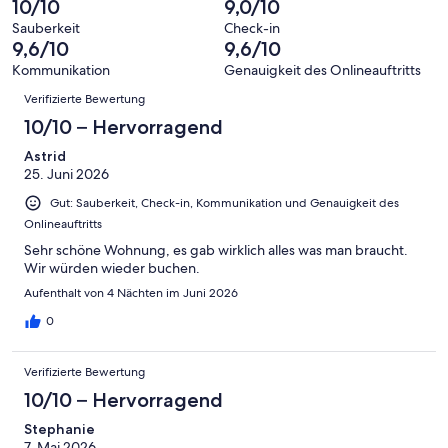
10/10
9,0/10
Bewertung
Gästebewertungen
10
eine
4
von
haben
Sauberkeit
Check-in
-
Bewertung
Gästebewertungen
9,6/10
9,6/10
8
eine
Hervorragend
von
haben
-
Bewertung
Kommunikation
Genauigkeit des Onlineauftritts
6
eine
Bewertungen
Gut
von
Verifizierte Bewertung
-
Bewertung
4
Okay
von
10/10 – Hervorragend
-
2
Schlecht
Astrid
-
25. Juni 2026
Ungenügend
Gut: Sauberkeit, Check-in, Kommunikation und Genauigkeit des
Onlineauftritts
Sehr schöne Wohnung, es gab wirklich alles was man braucht.
Wir würden wieder buchen.
Aufenthalt von 4 Nächten im Juni 2026
0
Verifizierte Bewertung
10/10 – Hervorragend
Stephanie
7. Mai 2026