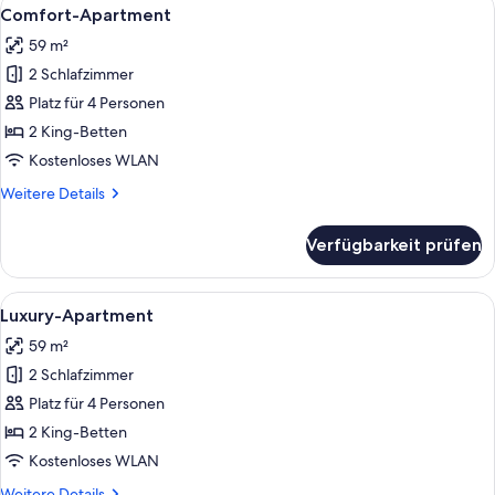
Alle
4
Comfort-Apartment
Fotos
59 m²
für
2 Schlafzimmer
Comfort-
Apartment
Platz für 4 Personen
anzeigen
2 King-Betten
Kostenloses WLAN
Weitere
Weitere Details
Details
für
Verfügbarkeit prüfen
Comfort-
Apartment
Alle
Ein Hotelzimmer mit einem großen Bet
7
Luxury-Apartment
Fotos
59 m²
für
2 Schlafzimmer
Luxury-
Apartment
Platz für 4 Personen
anzeigen
2 King-Betten
Kostenloses WLAN
Weitere
Weitere Details