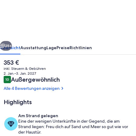
Dependance
Travemünde
rück
Weiter
25+
Übersicht
Ausstattung
Lage
Preise
Richtlinien
Der
353 €
aktuelle
inkl. Steuern & Gebühren
Preis
2. Jan.–3. Jan. 2027
beträgt
Bewertungen
Außergewöhnlich
10
10 von 10.
353 €.
Alle 4 Bewertungen anzeigen
Highlights
Strand
Am Strand gelegen
Eine der wenigen Unterkünfte in der Gegend, die am
Strand liegen: Freu dich auf Sand und Meer so gut wie vor
der Haustür.