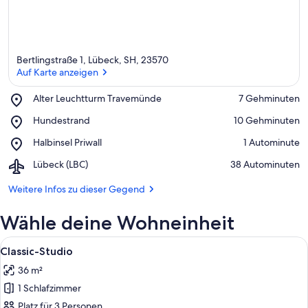
Bertlingstraße 1, Lübeck, SH, 23570
Auf Karte anzeigen
Place,
Alter Leuchtturm Travemünde
‪7 Gehminuten‬
Alter
Auf Karte anzeigen
Place,
Hundestrand
‪10 Gehminuten‬
Leuchtturm
Hundestrand
Travemünde
Place,
Halbinsel Priwall
‪1 Autominute‬
Halbinsel
Airport,
Lübeck (LBC)
‪38 Autominuten‬
Priwall
Lübeck
(LBC)
Weitere Infos zu dieser Gegend
Wähle deine Wohneinheit
Alle
Ein modernes Hotelzimmer mit einer w
6
Classic-Studio
Fotos
36 m²
für
1 Schlafzimmer
Classic-
Studio
Platz für 3 Personen